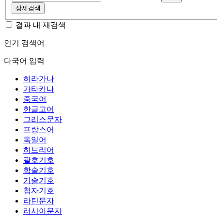
상세검색
결과 내 재검색
인기 검색어
다국어 입력
히라가나
가타카나
중국어
한글고어
그리스문자
프랑스어
독일어
히브리어
괄호기호
학술기호
기술기호
첨자기호
라틴문자
러시아문자