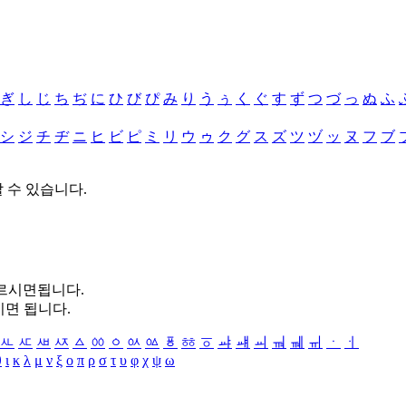
ぎ
し
じ
ち
ぢ
に
ひ
び
ぴ
み
り
う
ぅ
く
ぐ
す
ず
つ
づ
っ
ぬ
ふ
シ
ジ
チ
ヂ
ニ
ヒ
ビ
ピ
ミ
リ
ウ
ゥ
ク
グ
ス
ズ
ツ
ヅ
ッ
ヌ
フ
ブ
할 수 있습니다.
누르시면됩니다.
시면 됩니다.
ㅻ
ㅼ
ㅽ
ㅾ
ㅿ
ㆀ
ㆁ
ㆂ
ㆃ
ㆄ
ㆅ
ㆆ
ㆇ
ㆈ
ㆉ
ㆊ
ㆋ
ㆌ
ㆍ
ㆎ
θ
ι
κ
λ
μ
ν
ξ
ο
π
ρ
σ
τ
υ
φ
χ
ψ
ω