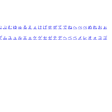
ぶ
ぷ
む
ゆ
ゅ
る
え
ぇ
け
げ
せ
ぜ
て
で
ね
へ
べ
ぺ
め
れ
お
ぉ
プ
ム
ユ
ュ
ル
エ
ェ
ケ
ゲ
セ
ゼ
テ
デ
ヘ
ベ
ペ
メ
レ
オ
ォ
コ
ゴ