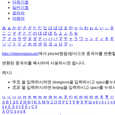
단위기호
일반기호
로마자
아랍어
あ
ぁ
か
が
さ
ざ
た
だ
な
は
ば
ぱ
ま
や
ゃ
ら
わ
ゎ
ん
い
ぃ
き
こ
ご
そ
ぞ
と
ど
の
ほ
ぼ
ぽ
も
よ
ょ
ろ
を
ア
ァ
カ
サ
ザ
タ
ダ
ナ
ハ
バ
パ
マ
ヤ
ャ
ラ
ワ
ヮ
ン
イ
ィ
キ
ギ
ソ
ゾ
ト
ド
ノ
ホ
ボ
ポ
モ
ヨ
ョ
ロ
ヲ
―
http://chineseinput.net/
에서 pinyin(병음)방식으로 중국어를 변환
변환된 중국어를 복사하여 사용하시면 됩니다.
예시)
中文 을 입력하시려면
zhongwen
을 입력하시고 space를
北京 을 입력하시려면
beijing
을 입력하시고 space를 누르
ㅥ
ㅦ
ㅧ
ㅨ
ㅩ
ㅪ
ㅫ
ㅬ
ㅭ
ㅮ
ㅯ
ㅰ
ㅱ
ㅲ
ㅳ
ㅴ
ㅵ
ㅶ
ㅷ
ㅸ
ㅹ
ㅺ
Α
Β
Γ
Δ
Ε
Ζ
Η
Θ
Ι
Κ
Λ
Μ
Ν
Ξ
Ο
Π
Ρ
Σ
Τ
Υ
Φ
Χ
Ψ
Ω
α
β
γ
δ
ε
ζ
η
á
à
Á
À
é
è
É
È
ç
Ç
ê
Ä
Ö
Ü
ä
ö
ü
ß