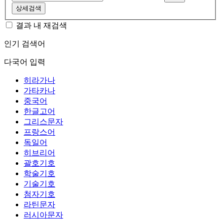
상세검색
결과 내 재검색
인기 검색어
다국어 입력
히라가나
가타카나
중국어
한글고어
그리스문자
프랑스어
독일어
히브리어
괄호기호
학술기호
기술기호
첨자기호
라틴문자
러시아문자