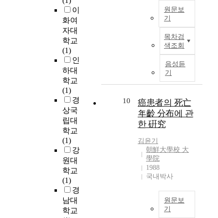
(1)
u
f
i
e
이
원문보
s
f
n
)
기
화여
i
e
g
와
n
자대
c
고
h
주
목차검
g
학교
t
령
e
색조회
요
K
(1)
i
자
a
유
a
인
v
및
t
음성듣
용
l
e
장
하대
t
기
수
m
m
애
학교
r
종
a
i
인
(1)
a
인
n
x
의
경
10
n
癌患者의 死亡
소
F
i
인
상국
s
年齡 分布에 관
나
i
n
구
립대
f
한 硏究
무
l
g
가
e
학교
재
t
i
세
r
(1)
김윤기
(
e
n
계
i
강
朝鮮大學校 大
P
r
s
적
學院
n
원대
i
(
t
으
1988
h
학교
n
K
국내박사
i
로
i
(1)
u
F
r
증
g
경
s
)
r
가
h
남대
원문보
d
a
e
함
p
기
학교
e
n
d
에
r