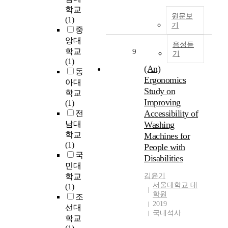
u
d
t
n
학교
s
-
o
원문보
i
(1)
t
R
기
f
n
중
o
e
c
t
앙대
m
음성듣
c
h
o
학교
9
e
기
k
e
a
(1)
n
o
m
(An)
c
동
t
n
i
Ergonomics
c
아대
i
i
s
o
Study on
학교
g
n
t
u
Improving
(1)
l
g
r
n
Accessibility of
전
a
(
y
t
남대
Washing
n
P
,
w
d
학교
Machines for
D
a
h
u
(1)
People with
R
n
e
l
국
Disabilities
)
d
n
o
민대
S
s
a
s
학교
김윤기
y
o
n
a
서울대학교 대
(1)
s
o
a
학원
T
조
t
n
l
2019
.
선대
e
.
y
국내석사
L
학교
m
E
z
e