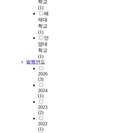
께
m
학교
n
a
품
l
분
i
(1)
i
b
과
i
석
l
배
n
o
환
n
하
o
재대
g
u
경
g
여
g
학교
S
t
의
i
비
i
(1)
y
i
접
s
교
c
안
s
t
근
u
하
a
양대
t
s
성
s
였
l
학교
e
b
을
e
다
p
(1)
m
e
향
d
.
a
발행연도
)
h
상
t
t
h
a
하
o
세
t
2026
a
v
는
r
수
e
(3)
s
i
연
e
종
r
b
o
구
d
의
n
2024
e
r
가
u
(1)
목
o
e
i
활
c
재
f
n
n
발
e
2023
를
t
w
s
하
t
(2)
각
h
i
t
게
h
각
e
d
i
이
e
2022
1
c
e
r
루
(1)
c
6
a