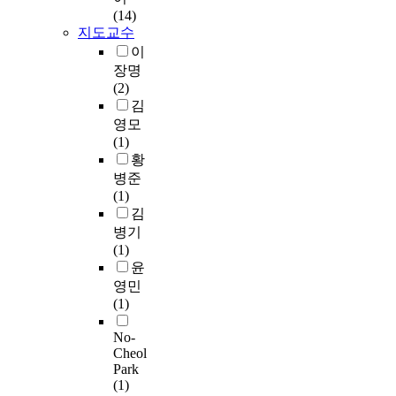
i
.
각
e
미
e
(14)
r
I
,
v
저
c
지도교수
o
n
청
e
항
h
이
n
s
각
r
성
a
장명
m
t
,
,
과
r
(2)
e
a
척
R
목
a
김
n
n
수
e
재
c
영모
t
t
장
s
부
t
(1)
s
a
애
e
후
e
황
,
n
인
a
균
r
병준
F
e
을
r
을
i
(1)
o
o
대
c
이
s
김
r
u
상
h
용
t
e
병기
s
으
o
한
i
x
(1)
v
로
f
내
c
a
윤
e
세
f
후
s
m
영민
l
탁
i
성
i
p
(1)
o
기
l
을
n
l
c
사
m
평
a
No-
e
i
용
c
가
g
Cheol
,
t
의
o
하
e
Park
t
y
접
o
(1)
였
o
h
f
근
l