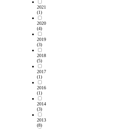
l
r
어
o
0
u
y
e
지
2021
n
°
s
u
(1)
d
고
v
C
e
s
t
있
e
,
-
2020
e
a
다
c
1
u
(4)
d
n
.
t
8
n
t
k
그
i
0
k
2019
o
i
러
v
(3)
°
n
e
s
나
e
C
o
s
r
고
h
2018
,
w
t
a
령
e
(5)
2
n
i
r
자
a
0
a
m
e
와
t
2017
0
n
a
.
장
(1)
t
°
d
t
I
애
r
C
i
e
n
인
2016
a
,
n
t
(1)
t
인
n
2
c
h
h
구
s
2
u
2014
e
i
가
f
0
r
(3)
p
s
증
e
°
a
o
e
가
r
C
b
2013
s
x
함
i
(8)
에
l
i
p
에
n