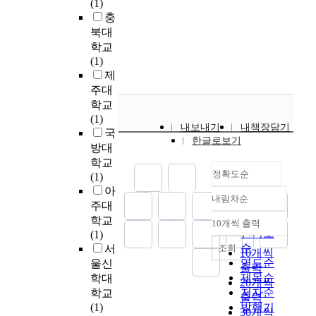
(1)
n
T
d
t
따
e
충
s
h
W
a
라
s
북대
i
i
a
n
모
s
학교
f
s
l
k
든
u
(1)
l
s
k
m
사
r
제
o
t
C
a
람
e
주대
r
u
o
k
들
t
a
d
학교
n
e
의
u
S
y
(1)
d
g
일
r
내보내기
내책장담기
i
w
국
i
o
상
b
한글로보기
e
a
방대
t
o
및
i
b
s
학교
i
d
사
n
정확도순
o
t
(1)
o
p
회
e
l
r
아
n
r
활
(
내림차순
d
i
정확도
주대
E
o
동
H
&
e
순
학교
s
d
에
10개씩 출력
P
내림차순
Z
d
인기도
(1)
t
u
동
T
u
t
순
조회
서
i
c
등
10개씩
)
c
o
연도순
울신
m
t
한
출력
t
c
r
제목순
a
학대
a
기
o
20개씩
.
e
t
저자순
학교
n
회
i
출력
)
v
i
(1)
발행기
d
를
m
30개씩
를
i