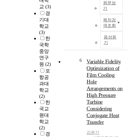
대학
S
원문보
e
교
(3)
t
기
r
경
e
T
v
기대
목차검
u
h
e
색조회
학교
d
i
d
(3)
.
s
p
음성듣
한
)
p
h
기
국학
의
a
e
중앙
흰
p
n
개
연구
e
o
6
Variable Fidelity
미
원
(2)
r
m
Optimization of
저
포
p
e
Film Cooling
항
항공
r
n
Hole
성
과대
o
a
Arrangements on
및
p
학교
i
내
High Pressure
o
(2)
n
후
Turbine
s
한
n
성
Considering
e
국교
a
을
s
Conjugate Heat
t
원대
평
a
u
학교
Transfer
가
h
r
(2)
하
e
김윤기
e
경
였