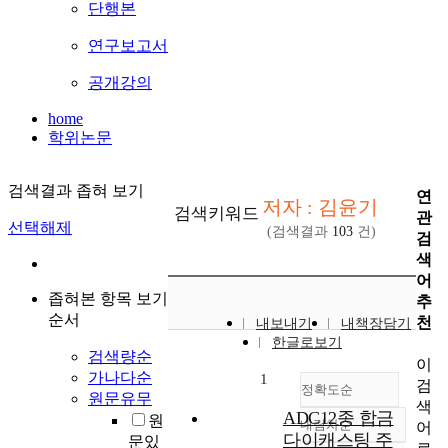
단행본
연구보고서
공개강의
home
학위논문
검색결과 좁혀 보기
연
저자 : 김윤기
검색키워드
관
선택해제
(검색결과
103
건)
검
색
어
좁혀본 항목 보기
추
순서
천
내보내기
내책장담기
한글로보기
검색량순
이
가나다순
1
검
정확도순
원문유무
색
ADC12종 합금
원
내림차순
어
정확도
다이캐스팅 주
문있