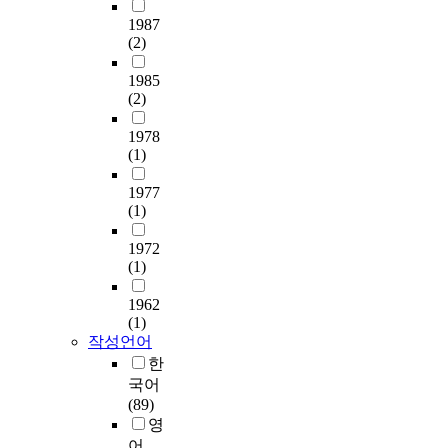
출
n
o
n
립
e
물
e
1987
e
g
성
x
(2)
함
o
s
P
을
t
량
p
n
I
보
r
1985
의
l
o
V
인
a
(2)
변
a
t
/
다
c
화
s
w
P
.
t
1978
를
m
o
L
따
(1)
e
비
s
r
I
라
d
교
a
k
F
서
1977
f
하
n
i
(1)
i
,
r
였
d
n
s
본
o
고
t
1972
g
c
연
m
,
o
(1)
i
a
구
h
흰
r
n
r
에
o
개
u
1962
r
r
서
l
(1)
미
l
e
i
는
e
작성언어
를
e
a
e
고
s
한
이
o
l
d
령
.
용
u
국어
e
o
자
H
한
t
(89)
n
u
와
o
흰
t
영
v
t
시
w
개
h
어