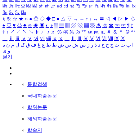
㎒
㎓
㎔
Ω
㏀
㏁
㎊
㎋
㎌
㏖
㏅
㎭
㎮
㎯
㏛
㎩
㎪
㎫
㎬
㏝
㏐
㏓
㏃
㏉
㏜
㏆
§
※
☆
★
○
●
◎
◇
◆
□
■
△
▽
→
←
↑
↓
↔
〓
◁
◀
▷
▶
♤
♠
♡
♥
♧
♣
⊙
◈
▣
◐
◑
▒
▤
▥
▨
▧
▦
▩
♨
☏
☎
☜
☞
¶
†
‡
↕
↗
↙
↖
↘
♭
♩
♪
♬
㉿
㈜
№
㏇
™
㏂
㏘
℡
＃
＆
＊
＠
ª
º
ⅰ
ⅱ
ⅲ
ⅳ
ⅴ
ⅵ
ⅶ
ⅷ
ⅸ
ⅹ
Ⅰ
Ⅱ
Ⅲ
Ⅳ
Ⅴ
Ⅵ
Ⅶ
Ⅷ
Ⅸ
Ⅹ
ا
ب
ت
ث
ج
ح
خ
د
ذ
ر
ز
س
ش
ص
ض
ط
ظ
ع
غ
ف
ق
ک
ل
م
ن
ه
و
ی
닫기
통합검색
국내학술논문
학위논문
해외학술논문
학술지