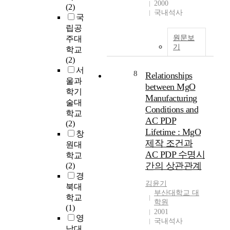
a
2000
위
(2)
a
f
n
국내석사
해
국
l
o
s
국
립공
o
o
f
내
원문보
주대
w
d
e
산
기
학교
-
i
r
속
(2)
c
n
(
성
서
o
d
8
C
Relationships
수
울과
s
u
H
between MgO
종
t
학기
s
T
Manufacturing
인
P
술대
t
)
Conditions and
은
e
r
학교
s
사
AC PDP
d
y
(2)
h
시
Lifetime : MgO
e
,
창
o
나
제작 조건과
s
d
원대
u
무
t
AC PDP 수명시
e
학교
l
재
r
p
간의 상관관계
(2)
d
(
i
a
경
b
P
a
김윤기
r
북대
e
o
부산대학교 대
n
t
t
학교
p
학원
D
m
a
(1)
u
2001
e
e
k
영
국내석사
l
a
n
e
남대