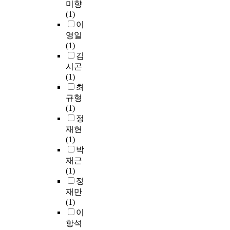
c
미향
o
서
o
전
m
o
(1)
n
는
n
체
a
m
이
c
설
h
를
t
m
e
문
영일
a
채
e
e
n
조
(1)
v
집
r
r
t
사
김
e
하
i
c
r
및
시곤
b
였
a
i
a
인
(1)
e
고
l
a
t
터
최
e
,
s
l
i
뷰
규형
n
실
o
G
o
를
(1)
c
험
f
P
n
통
정
o
에
c
S
f
해
재현
n
는
a
p
i
시
(1)
d
활
u
r
e
각
박
u
력
s
o
l
장
c
재근
이
e
d
d
애
t
(1)
높
s
u
s
,
e
정
은
o
c
i
청
d
재만
성
f
t
s
각
u
(1)
충
d
s
a
장
n
이
일
e
d
c
애
d
항석
개
a
o
q
,