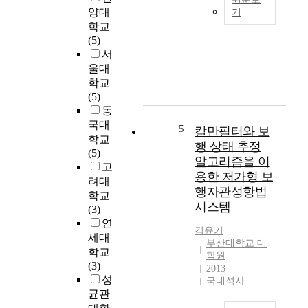
l
양대
기
o
학교
M
w
(5)
i
n
서
x
i
울대
i
a
학교
n
t
(5)
g
o
동
i
m
국대
s
5
칼만필터와 보
e
학교
m
행 상태 추정
t
(5)
o
알고리즘을 이
o
고
s
용한 저가형 보
s
려대
t
a
행자관성항법
w
학교
[
시스템
i
(3)
T
d
연
h
김윤기
e
세대
부산대학교 대
u
l
학교
학원
n
y
(3)
2013
b
o
성
국내석사
.
b
균관
]
s