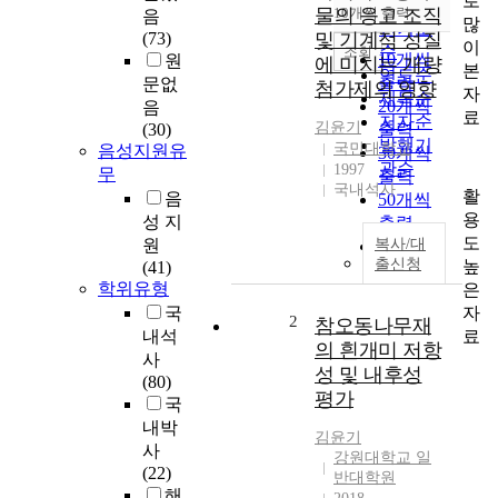
로
순
물의 응고 조직
10개씩 출력
음
내림차순
많
인기도
(73)
및 기계적 성질
이
순
조회
10개씩
원
에 미치는 개량
본
연도순
출력
문없
첨가제의 영향
자
제목순
20개씩
음
료
저자순
김윤기
(30)
출력
발행기
국민대학교
음성지원유
30개씩
관순
1997
무
출력
국내석사
활
음
50개씩
용
성 지
출력
도
원
복사/대
100개씩
출신청
높
(41)
출력
학위유형
은
자
국
2
참오동나무재
료
내석
의 흰개미 저항
사
성 및 내후성
(80)
평가
국
내박
김윤기
사
강원대학교 일
(22)
반대학원
해