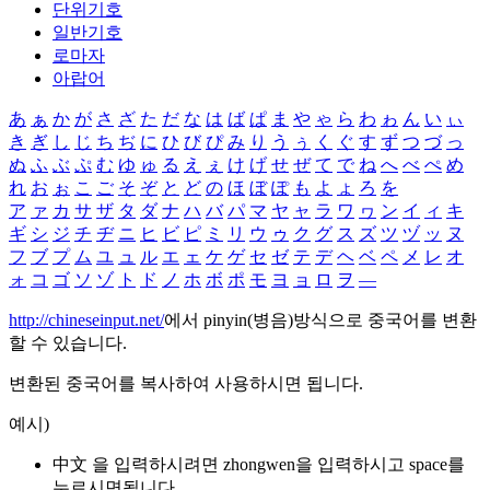
단위기호
일반기호
로마자
아랍어
あ
ぁ
か
が
さ
ざ
た
だ
な
は
ば
ぱ
ま
や
ゃ
ら
わ
ゎ
ん
い
ぃ
き
ぎ
し
じ
ち
ぢ
に
ひ
び
ぴ
み
り
う
ぅ
く
ぐ
す
ず
つ
づ
っ
ぬ
ふ
ぶ
ぷ
む
ゆ
ゅ
る
え
ぇ
け
げ
せ
ぜ
て
で
ね
へ
べ
ぺ
め
れ
お
ぉ
こ
ご
そ
ぞ
と
ど
の
ほ
ぼ
ぽ
も
よ
ょ
ろ
を
ア
ァ
カ
サ
ザ
タ
ダ
ナ
ハ
バ
パ
マ
ヤ
ャ
ラ
ワ
ヮ
ン
イ
ィ
キ
ギ
シ
ジ
チ
ヂ
ニ
ヒ
ビ
ピ
ミ
リ
ウ
ゥ
ク
グ
ス
ズ
ツ
ヅ
ッ
ヌ
フ
ブ
プ
ム
ユ
ュ
ル
エ
ェ
ケ
ゲ
セ
ゼ
テ
デ
ヘ
ベ
ペ
メ
レ
オ
ォ
コ
ゴ
ソ
ゾ
ト
ド
ノ
ホ
ボ
ポ
モ
ヨ
ョ
ロ
ヲ
―
http://chineseinput.net/
에서 pinyin(병음)방식으로 중국어를 변환
할 수 있습니다.
변환된 중국어를 복사하여 사용하시면 됩니다.
예시)
中文 을 입력하시려면
zhongwen
을 입력하시고 space를
누르시면됩니다.