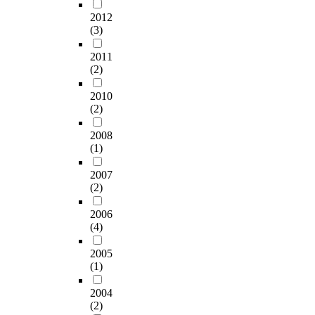
서
e
t
e
도
t
2012
2
d
i
r
불
o
(3)
시
i
o
i
구
t
간
s
n
m
하
h
2011
동
e
o
e
고
(2)
e
안
a
f
n
인
b
열
s
p
t
체
2010
l
처
e
e
(2)
a
측
a
리
s
d
s
정
d
하
a
2008
e
t
데
e
여
n
(1)
s
u
이
a
,
d
t
d
터
n
비
a
2007
r
y
를
d
(2)
(
l
i
o
분
t
非
s
a
n
석
e
2006
)
o
n
s
하
m
(4)
열
t
s
i
여
p
처
o
o
m
접
e
2005
리
a
r
u
근
(1)
r
재
n
v
l
가
a
와
a
e
t
능
2004
t
함
l
h
(2)
a
한
u
께
y