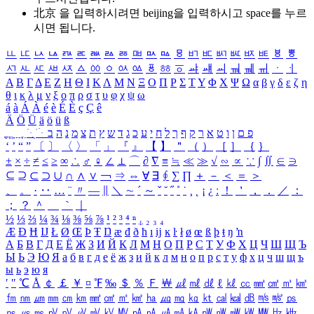
北京 을 입력하시려면
beijing
을 입력하시고 space를 누르
시면 됩니다.
ㅥ
ㅦ
ㅧ
ㅨ
ㅩ
ㅪ
ㅫ
ㅬ
ㅭ
ㅮ
ㅯ
ㅰ
ㅱ
ㅲ
ㅳ
ㅴ
ㅵ
ㅶ
ㅷ
ㅸ
ㅹ
ㅺ
ㅻ
ㅼ
ㅽ
ㅾ
ㅿ
ㆀ
ㆁ
ㆂ
ㆃ
ㆄ
ㆅ
ㆆ
ㆇ
ㆈ
ㆉ
ㆊ
ㆋ
ㆌ
ㆍ
ㆎ
Α
Β
Γ
Δ
Ε
Ζ
Η
Θ
Ι
Κ
Λ
Μ
Ν
Ξ
Ο
Π
Ρ
Σ
Τ
Υ
Φ
Χ
Ψ
Ω
α
β
γ
δ
ε
ζ
η
θ
ι
κ
λ
μ
ν
ξ
ο
π
ρ
σ
τ
υ
φ
χ
ψ
ω
á
à
Á
À
é
è
É
È
ç
Ç
ê
Ä
Ö
Ü
ä
ö
ü
ß
ְ
ֳ
ֲ
ֱ
ָ
ַ
ֵ
ֶ
ִ
ֹ
ּ
ֻ
ׂ
ׁ
ּ
ב
ה
נ
מ
צ
ת
ץ
ש
ד
ג
כ
ע
י
ח
ל
ך
ף
ק
ר
א
ט
ו
ן
ם
פ
‘
’
“
”
〔
〕
〈
〉
「
」
『
』
【
】
＂
（
）
［
］
｛
｝
±
×
÷
≠
≤
≥
∞
∴
♂
♀
∠
⊥
⌒
∂
∇
≡
≒
≪
≫
√
∽
∝
∵
∫
∬
∈
∋
⊆
⊇
⊂
⊃
∪
∩
∧
∨
￢
⇒
⇔
∀
∃
∮
∑
∏
＋
－
＜
＝
＞
、
。
·
‥
…
¨
〃
―
∥
＼
∼
´
～
ˇ
˘
˝
˚
˙
¸
˛
¡
¿
ː
！
＇
，
．
／
：
；
？
＾
＿
｀
｜
½
⅓
⅔
¼
¾
⅛
⅜
⅝
⅞
¹
²
³
⁴
ⁿ
₁
₂
₃
₄
Æ
Ð
Ħ
Ĳ
Ł
Ø
Œ
Þ
Ŧ
Ŋ
æ
đ
ð
ħ
ı
ĳ
ĸ
ŀ
ł
ø
œ
ß
þ
ŧ
ŋ
ŉ
А
Б
В
Г
Д
Е
Ё
Ж
З
И
Й
К
Л
М
Н
О
П
Р
С
Т
У
Ф
Х
Ц
Ч
Ш
Щ
Ъ
Ы
Ь
Э
Ю
Я
а
б
в
г
д
е
ё
ж
з
и
й
к
л
м
н
о
п
р
с
т
у
ф
х
ц
ч
ш
щ
ъ
ы
ь
э
ю
я
′
″
℃
Å
￠
￡
￥
¤
℉
‰
＄
％
Ｆ
￦
㎕
㎖
㎗
ℓ
㎘
㏄
㎣
㎤
㎥
㎦
㎙
㎚
㎛
㎜
㎝
㎞
㎟
㎠
㎡
㎢
㏊
㎍
㎎
㎏
㏏
㎈
㎉
㏈
㎧
㎨
㎰
㎱
㎲
㎳
㎴
㎵
㎶
㎷
㎸
㎹
㎀
㎁
㎂
㎃
㎄
㎺
㎻
㎽
㎾
㎿
㎐
㎑