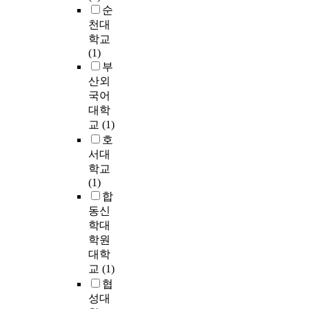
i
사
u
순
e
a
애
m
용
e
천대
r
s
여
u
되
t
학교
a
e
부
l
는
o
(1)
l
s
에
a
열
t
부
,
.
관
t
처
h
산외
G
B
계
i
리
e
P
국어
u
없
o
목
n
S
대학
t
이
n
재
e
(
q
제
교
(1)
b
의
o
G
u
품
호
e
흰
p
l
a
을
서대
c
개
l
o
n
동
a
학교
미
a
b
t
일
u
(1)
저
s
a
i
하
s
합
항
m
l
t
게
e
동신
성
s
P
i
사
f
학대
및
,
o
v
용
i
학원
내
e
s
e
하
l
대학
후
p
i
d
기
m
교
(1)
성
i
t
a
위
c
협
을
d
i
t
해
o
함
e
성대
o
a
제
o