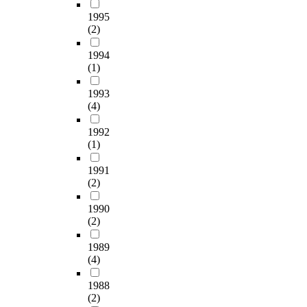
c
변
-
l
a
척
o
1995
화
a
o
t
수
(2)
n
,
t
t
t
장
d
밀
-
o
e
애
1994
u
도
d
f
(1)
r
인
c
변
e
p
n
들
t
화
a
1993
l
i
은
i
,
t
(4)
a
n
가
o
중
h
c
s
전
n
량
f
1992
e
t
제
b
(1)
감
r
s
i
품
y
소
o
t
r
과
c
1991
율
m
h
r
의
o
(2)
,
m
a
e
상
o
상
a
t
d
호
l
1990
대
l
t
t
작
(2)
a
결
i
h
a
용
n
정
g
e
n
에
1989
t
화
n
G
(4)
k
서
f
도
a
P
u
낮
i
,
n
1988
S
s
은
l
추
t
(2)
d
i
독
m