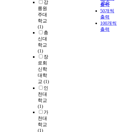
o
강
h
제
관순
p
출력
비
e
n
i
공
릉원
r
50개씩
교
w
A
g
하
주대
o
출력
하
t
l
h
는
학교
v
100개씩
였
h
g
p
것
(1)
e
출력
다
e
o
r
이
총
t
.
t
r
o
중
신대
h
또
r
i
d
요
e
학교
한
e
t
u
해
a
(1)
최
n
h
c
지
c
장
근
d
m
t
고
c
로회
목
o
(
i
있
u
신학
재
f
W
v
다
r
대학
재
d
S
i
.
a
교
(1)
질
e
E
t
그
c
인
개
a
A
y
에
y
천대
량
t
)
i
따
o
방
h
학교
.
n
라
f
법
r
(1)
I
m
연
t
으
a
가
n
a
령
h
로
t
천대
g
n
이
e
많
e
학교
e
y
나
s
이
d
(1)
n
c
장