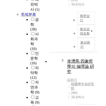
2018
외박
국내석사
사
(1)
주제분류
원문보
공
기
학
본
(39)
목차검
연
색조회
사
구
회과
에
음성듣
학
서
기
(16)
는
인
국
문학
내
3
李濟馬 四象哲
(16)
산
學의 倫理論 硏
의
목
究
약학
재
(12)
자
김윤기
자
원
韓國學中央硏究
연과
의
院
학
(9)
이
2005
교
국내박사
용
을
육
(9)