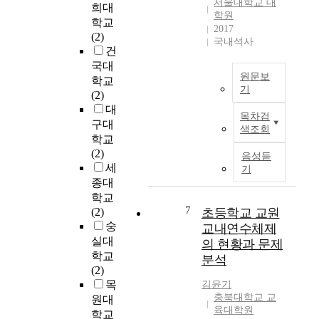
서울대학교 대
i
a
희대
다
학원
g
n
학교
.
2017
h
d
(2)
국내석사
참
t
i
건
오
e
t
국대
동
s
i
원문보
학교
나
t
기
s
(2)
무
i
a
C
대
재
목차검
m
l
o
구대
의
색조회
a
s
n
학교
흰
t
o
j
(2)
개
음성듣
i
i
u
세
기
미
o
m
g
종대
저
n
p
a
학교
항
s
o
t
7
(2)
초등학교 교원
성
c
r
e
숭
교내연수체제
및
h
t
h
실대
내
의 현황과 문제
e
a
e
학교
후
분석
m
n
a
(2)
성
e
t
t
목
검
김윤기
f
f
t
충북대학교 교
토
원대
o
o
r
육대학원
를
학교
r
r