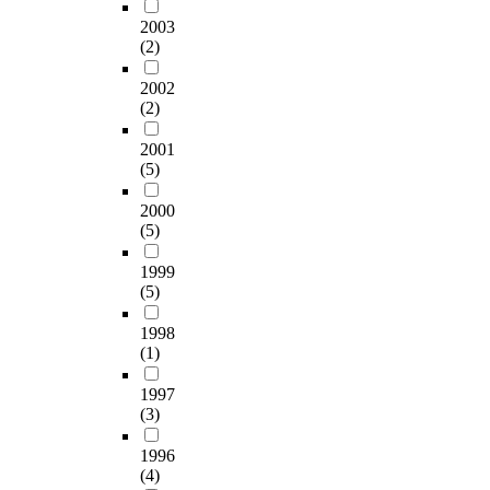
i
n
가
r
연
z
2003
c
e
전
e
구
e
(2)
l
o
제
p
에
t
e
u
품
o
사
h
2002
s
s
의
t
(2)
용
e
.
m
설
e
하
d
H
e
계
n
2001
였
i
o
a
를
t
(5)
다
s
w
s
제
i
.
t
e
u
공
a
2000
공
r
v
r
하
(5)
l
시
i
e
e
는
w
재
b
r
m
연
1999
h
료
u
,
(5)
e
구
i
의
t
t
n
는
c
열
i
1998
h
t
제
h
처
o
(1)
e
o
한
d
리
n
r
f
적
r
에
o
1997
e
f
이
i
(3)
의
f
a
l
다
v
한
a
r
o
.
e
1996
재
g
e
w
특
s
(4)
색
e
a
p
히