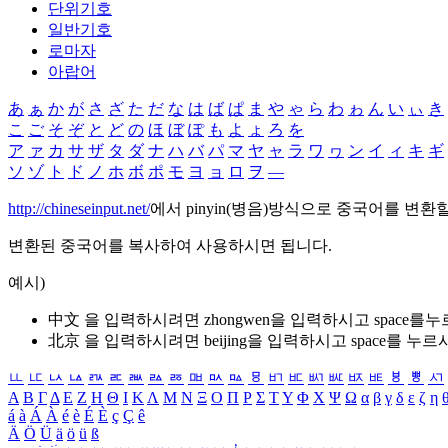
단위기호
일반기호
로마자
아랍어
あ
ぁ
か
が
さ
ざ
た
だ
な
は
ば
ぱ
ま
や
ゃ
ら
わ
ゎ
ん
い
ぃ
き
こ
ご
そ
ぞ
と
ど
の
ほ
ぼ
ぽ
も
よ
ょ
ろ
を
ア
ァ
カ
サ
ザ
タ
ダ
ナ
ハ
バ
パ
マ
ヤ
ャ
ラ
ワ
ヮ
ン
イ
ィ
キ
ギ
ソ
ゾ
ト
ド
ノ
ホ
ボ
ポ
モ
ヨ
ョ
ロ
ヲ
―
http://chineseinput.net/
에서 pinyin(병음)방식으로 중국어를 변환
변환된 중국어를 복사하여 사용하시면 됩니다.
예시)
中文 을 입력하시려면
zhongwen
을 입력하시고 space를
北京 을 입력하시려면
beijing
을 입력하시고 space를 누르
ㅥ
ㅦ
ㅧ
ㅨ
ㅩ
ㅪ
ㅫ
ㅬ
ㅭ
ㅮ
ㅯ
ㅰ
ㅱ
ㅲ
ㅳ
ㅴ
ㅵ
ㅶ
ㅷ
ㅸ
ㅹ
ㅺ
Α
Β
Γ
Δ
Ε
Ζ
Η
Θ
Ι
Κ
Λ
Μ
Ν
Ξ
Ο
Π
Ρ
Σ
Τ
Υ
Φ
Χ
Ψ
Ω
α
β
γ
δ
ε
ζ
η
á
à
Á
À
é
è
É
È
ç
Ç
ê
Ä
Ö
Ü
ä
ö
ü
ß