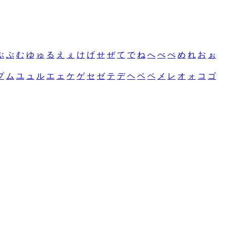
ぶ
ぷ
む
ゆ
ゅ
る
え
ぇ
け
げ
せ
ぜ
て
で
ね
へ
べ
ぺ
め
れ
お
ぉ
プ
ム
ユ
ュ
ル
エ
ェ
ケ
ゲ
セ
ゼ
テ
デ
ヘ
ベ
ペ
メ
レ
オ
ォ
コ
ゴ