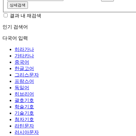
상세검색
결과 내 재검색
인기 검색어
다국어 입력
히라가나
가타카나
중국어
한글고어
그리스문자
프랑스어
독일어
히브리어
괄호기호
학술기호
기술기호
첨자기호
라틴문자
러시아문자