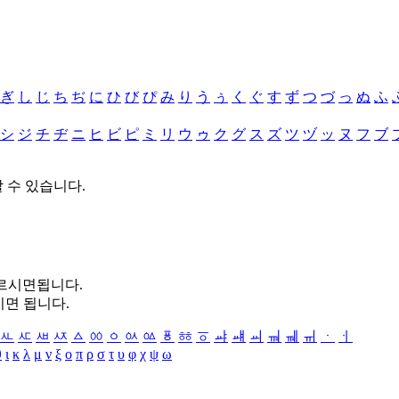
ぎ
し
じ
ち
ぢ
に
ひ
び
ぴ
み
り
う
ぅ
く
ぐ
す
ず
つ
づ
っ
ぬ
ふ
シ
ジ
チ
ヂ
ニ
ヒ
ビ
ピ
ミ
リ
ウ
ゥ
ク
グ
ス
ズ
ツ
ヅ
ッ
ヌ
フ
ブ
할 수 있습니다.
누르시면됩니다.
시면 됩니다.
ㅻ
ㅼ
ㅽ
ㅾ
ㅿ
ㆀ
ㆁ
ㆂ
ㆃ
ㆄ
ㆅ
ㆆ
ㆇ
ㆈ
ㆉ
ㆊ
ㆋ
ㆌ
ㆍ
ㆎ
θ
ι
κ
λ
μ
ν
ξ
ο
π
ρ
σ
τ
υ
φ
χ
ψ
ω