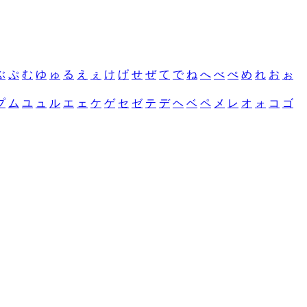
ぶ
ぷ
む
ゆ
ゅ
る
え
ぇ
け
げ
せ
ぜ
て
で
ね
へ
べ
ぺ
め
れ
お
ぉ
プ
ム
ユ
ュ
ル
エ
ェ
ケ
ゲ
セ
ゼ
テ
デ
ヘ
ベ
ペ
メ
レ
オ
ォ
コ
ゴ