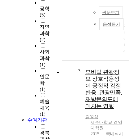
공학
원문보기
(5)
음성듣기
자
자연
연
과학
살
(2)
해
세
사회
포
과학
는
(1)
선
3
모바일 관광정
천
인문
보 상호작용성
성
학
이 긍정적 감정
면
(1)
반응, 관광만족,
역
재방문의도에
체
예술
미치는 영향
계
체육
를
(1)
김원삼
담
수여기관
제주대학교 경영
당
대학원
하
경북
2015
국내석사
는