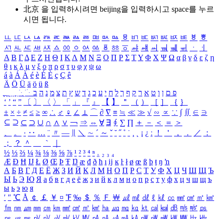
北京 을 입력하시려면
beijing
을 입력하시고 space를 누르
시면 됩니다.
ㅥ
ㅦ
ㅧ
ㅨ
ㅩ
ㅪ
ㅫ
ㅬ
ㅭ
ㅮ
ㅯ
ㅰ
ㅱ
ㅲ
ㅳ
ㅴ
ㅵ
ㅶ
ㅷ
ㅸ
ㅹ
ㅺ
ㅻ
ㅼ
ㅽ
ㅾ
ㅿ
ㆀ
ㆁ
ㆂ
ㆃ
ㆄ
ㆅ
ㆆ
ㆇ
ㆈ
ㆉ
ㆊ
ㆋ
ㆌ
ㆍ
ㆎ
Α
Β
Γ
Δ
Ε
Ζ
Η
Θ
Ι
Κ
Λ
Μ
Ν
Ξ
Ο
Π
Ρ
Σ
Τ
Υ
Φ
Χ
Ψ
Ω
α
β
γ
δ
ε
ζ
η
θ
ι
κ
λ
μ
ν
ξ
ο
π
ρ
σ
τ
υ
φ
χ
ψ
ω
á
à
Á
À
é
è
É
È
ç
Ç
ê
Ä
Ö
Ü
ä
ö
ü
ß
ְ
ֳ
ֲ
ֱ
ָ
ַ
ֵ
ֶ
ִ
ֹ
ּ
ֻ
ׂ
ׁ
ּ
ב
ה
נ
מ
צ
ת
ץ
ש
ד
ג
כ
ע
י
ח
ל
ך
ף
ק
ר
א
ט
ו
ן
ם
פ
‘
’
“
”
〔
〕
〈
〉
「
」
『
』
【
】
＂
（
）
［
］
｛
｝
±
×
÷
≠
≤
≥
∞
∴
♂
♀
∠
⊥
⌒
∂
∇
≡
≒
≪
≫
√
∽
∝
∵
∫
∬
∈
∋
⊆
⊇
⊂
⊃
∪
∩
∧
∨
￢
⇒
⇔
∀
∃
∮
∑
∏
＋
－
＜
＝
＞
、
。
·
‥
…
¨
〃
―
∥
＼
∼
´
～
ˇ
˘
˝
˚
˙
¸
˛
¡
¿
ː
！
＇
，
．
／
：
；
？
＾
＿
｀
｜
½
⅓
⅔
¼
¾
⅛
⅜
⅝
⅞
¹
²
³
⁴
ⁿ
₁
₂
₃
₄
Æ
Ð
Ħ
Ĳ
Ł
Ø
Œ
Þ
Ŧ
Ŋ
æ
đ
ð
ħ
ı
ĳ
ĸ
ŀ
ł
ø
œ
ß
þ
ŧ
ŋ
ŉ
А
Б
В
Г
Д
Е
Ё
Ж
З
И
Й
К
Л
М
Н
О
П
Р
С
Т
У
Ф
Х
Ц
Ч
Ш
Щ
Ъ
Ы
Ь
Э
Ю
Я
а
б
в
г
д
е
ё
ж
з
и
й
к
л
м
н
о
п
р
с
т
у
ф
х
ц
ч
ш
щ
ъ
ы
ь
э
ю
я
′
″
℃
Å
￠
￡
￥
¤
℉
‰
＄
％
Ｆ
￦
㎕
㎖
㎗
ℓ
㎘
㏄
㎣
㎤
㎥
㎦
㎙
㎚
㎛
㎜
㎝
㎞
㎟
㎠
㎡
㎢
㏊
㎍
㎎
㎏
㏏
㎈
㎉
㏈
㎧
㎨
㎰
㎱
㎲
㎳
㎴
㎵
㎶
㎷
㎸
㎹
㎀
㎁
㎂
㎃
㎄
㎺
㎻
㎽
㎾
㎿
㎐
㎑