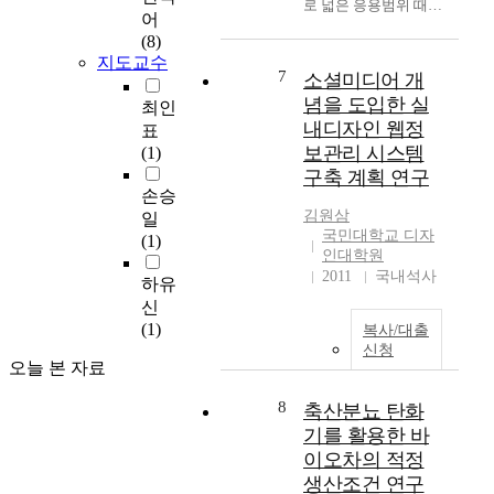
로 넓은 응용범위 때문
a
a
직
g
어
에 물질과학의 매력적
r
t
들
f
(8)
인 부분이다. 특히 유
e
i
로
u
지도교수
기 발광 다이오드의 저
7
o
o
소셜미디어 개
분
n
소비전력, 뛰어난 발광
p
n
배
c
념을 도입한 실
최인
효율, 넓은 시야각의
p
)
된
t
내디자인 웹정
표
발전으로 이어졌다. 트
r
와
다
i
보관리 시스템
(1)
랜스-1,2-디피리딜에
e
M
.
o
구축 계획 연구
텐의 하이드록실 유도
s
C
T
n
손승
체인 알파 피리도인과
s
(
a
s
김원삼
일
금속 ( 알루미늄, 유로
e
M
n
w
국민대학교 디자
(1)
피움)을 이용하여 유
d
o
인대학원
s
i
기 금속 착체를 합성하
w
n
2011
국내석사
h
t
하유
였고, 전기발광에 관해
i
t
i
h
신
연구하였다. 이 유기
t
i
n
t
(1)
복사/대출
금속 착체 (PAI-1, PAI-
h
o
o
h
신청
2, PAIQ, PEu)의 화학
s
n
n
e
오늘 본 자료
적 구조는 PT-IR, UV-
i
C
e
r
Vis, XPS 등을 이용하
8
n
o
축산분뇨 탄화
은
e
여 확인하였다. 합성한
.
m
단
c
기를 활용한 바
유기금속 착체의 열적
A
p
삼
e
이오차의 적정
안정성을 질소 하에서
c
e
으
n
생산조건 연구
TGA를 통해 350℃까