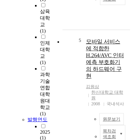
e
세
l
s
포
m
삼육
u
를
o
대학
s
살
s
교
'
상
t
(1)
m
하
u
i
는
n
5
모바일 서비스
인제
n
능
l
에 적합한
대학
i
력
i
H.264/AVC 인터
교
s
을
m
예측 부호화기
(1)
t
가
i
의 하드웨어 구
r
진
t
과학
현
y
세
e
기술
i
포
d
김원삼
연합
n
이
i
한신대학교 대학
대학
t
다
n
원
원대
h
.
t
2008
국내석사
학교
e
자
e
(1)
e
연
r
발행연도
원문보기
a
살
n
r
해
e
목차검
2025
t
인
세
t
색조회
(1)
h
터
포
a