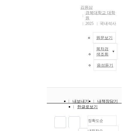
o
n
로
t
지 안정함을 확인 하였
m
s
부
r
김원삼
다. 또한 광 발광은 석
m
a
경북대학교 대학
터
a
영기판에 얇은 막을 만
i
t
원
추
p
들어서 측정하였고
2025
국내석사
s
i
출
i
PAI-1의 경우 450nm,
s
o
된
d
480nm에서 푸른색 발
i
n
지
d
원문보기
광을 하였고, PAI-2는
o
)
용
e
410nm에서 푸른색 발
n
이
성
v
목차검
T
광을, PAIQ 또한
o
다
성
e
색조회
h
480nm에서 초록색 발
f
.
분
l
i
광을 하였다. 그리고
c
M
음성듣기
의
o
s
PEu는 620nm에서 붉
h
E
천
p
s
은색 발광을 하였으나
u
는
연
m
t
진공증착의 어려움으
r
S
화
e
u
로 인해 전기 발광의
c
A
합
n
d
특성을 확인할 수 없었
h
D
물
t
y
다. 그러나 PAI-1, PAI-
i
(
이
h
내보내기
내책장담기
i
2, PA1Q를 ITO/α-
s
S
다
a
한글로보기
n
NPD/complex/Al의 소
t
u
.
s
v
자를 진공증착으로 제
o
m
이
b
정확도순
e
작하여 전기 발광의 특
a
o
전
e
s
성을 확인하였다. PAI-
c
f
의
c
내림차순