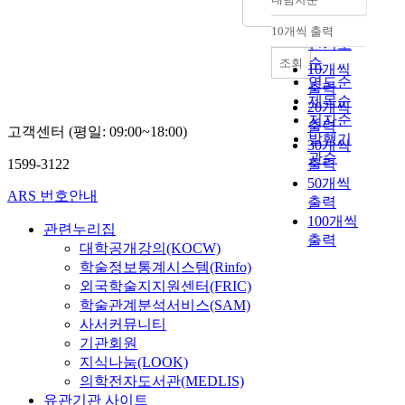
t
정확도
1, PAI-2는 각각
c
A
연
o
i
순
480nm, 450nm에서 푸
o
b
10개씩 출력
구
m
내림차순
g
인기도
른색 발광을 하였고,
m
s
에
e
a
PAIQ는 480nm 와
순
조회
p
o
10개씩
따
a
t
520nm에서 발광으로
연도순
l
l
르
p
출력
e
인해 초록색 발광을 하
제목순
i
u
면
a
20개씩
s
였다. 최대밝기는 PAI-
저자순
s
t
,
r
출력
고객센터 (평일: 09:00~18:00)
t
2로 20V에서 92cd/㎡,
발행기
h
e
T
t
30개씩
h
전류는 33mA였다.
t
D
관순
a
o
1599-3122
출력
e
Organic metal complex
h
i
n
f
50개씩
p
are a fascinating class
e
f
ARS 번호안내
s
o
출력
r
of materials science
s
f
h
u
100개씩
o
due to their promising
관련누리집
a
e
i
r
출력
d
potential over a wide
m
r
대학공개강의(KOCW)
n
l
u
range of applications
e
e
학술정보통계시스템(Rinfo)
o
i
c
such as organic light-
t
n
외국학술지지원센터(FRIC)
n
f
t
emitting diodes
h
c
e
e
학술관계분석서비스(SAM)
i
(OLEDs), lasers,
i
e
은
i
사서커뮤니티
o
transistor and
n
)
인
n
기관회원
n
fluoroscent sensors for
g
와
간
m
지식나눔(LOOK)
c
the highly specific
s
같
급
o
의학전자도서관(MEDLIS)
h
probes. In particular,
t
은
성
d
유관기관 사이트
a