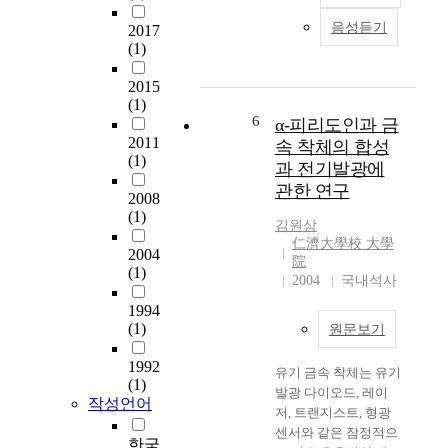
w
예
는
c
음성듣기
2017
a
측
골
c
(1)
s
의
수
e
t
핵
의
s
2015
o
심
조
s
(1)
d
요
혈
a
6
α-피리도인과 금
e
소
줄
n
2011
속 착체의 합성
l
는
(1)
기
d
과 전기발광에
i
M
세
l
관한 연구
v
E
2008
포
o
(1)
e
(
로
c
김원삼
r
M
부
a
仁濟大學校 大學
2004
t
o
터
t
院
(1)
h
t
유
i
2004
국내석사
e
i
래
o
1994
o
o
되
n
(1)
원문보기
n
n
어
t
e
E
몸
r
1992
유기 금속 착체는 유기
s
s
속
a
(1)
발광 다이오드, 레이
w
t
여
c
작성언어
저, 트랜지스트, 형광
h
i
러
i
센서와 같은 잠정적으
o
m
조
n
한국