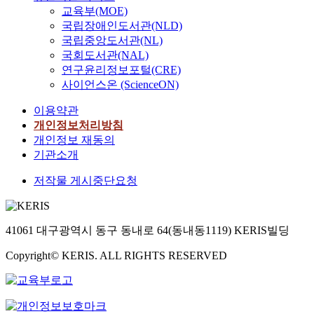
great progress has been
h
정
전
e
교육부(MOE)
r
achieved in the
a
합
골
r
국립장애인도서관(NLD)
a
development of
t
기
수
n
국립중앙도서관(NL)
c
OLEDs with low power
J
준
구
s
t
국회도서관(NAL)
consumption,
e
을
성
o
e
연구윤리정보포털(CRE)
excellent emissive
s
사
백
c
r
사이언스온 (ScienceON)
quality, and wide
u
용
혈
i
i
viewing angle. A novel
s
하
병
e
이용약관
s
light-emitting
h
는
세
t
t
개인정보처리방침
aluminum and
a
것
포
y
i
개인정보 재동의
europium complex
d
뿐
나
b
c
기관소개
(PAI-1, PAI-2, PAlq,
d
만
조
a
s
PEu) containing the
o
아
골
s
저작물 게시중단요청
o
dihydroxy derivative
n
니
세
e
f
of trans-1,2-
e
라
포
d
b
dipyridylethene, a-
.
비
의
o
i
pyridoin, was
T
트
41061 대구광역시 동구 동내로 64(동내동1119) KERIS빌딩
분
n
o
synthesized and its
h
스
화
t
c
electroluminescent
Copyright© KERIS. ALL RIGHTS RESERVED
e
트
를
h
h
(EL) properties
r
림
유
e
a
investigated. The
e
의
도
a
r
chemical structure of
f
최
하
d
f
the complex was
o
종
는
v