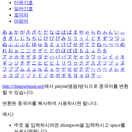
단위기호
일반기호
로마자
아랍어
あ
ぁ
か
が
さ
ざ
た
だ
な
は
ば
ぱ
ま
や
ゃ
ら
わ
ゎ
ん
い
ぃ
き
ぎ
し
じ
ち
ぢ
に
ひ
び
ぴ
み
り
う
ぅ
く
ぐ
す
ず
つ
づ
っ
ぬ
ふ
ぶ
ぷ
む
ゆ
ゅ
る
え
ぇ
け
げ
せ
ぜ
て
で
ね
へ
べ
ぺ
め
れ
お
ぉ
こ
ご
そ
ぞ
と
ど
の
ほ
ぼ
ぽ
も
よ
ょ
ろ
を
ア
ァ
カ
サ
ザ
タ
ダ
ナ
ハ
バ
パ
マ
ヤ
ャ
ラ
ワ
ヮ
ン
イ
ィ
キ
ギ
シ
ジ
チ
ヂ
ニ
ヒ
ビ
ピ
ミ
リ
ウ
ゥ
ク
グ
ス
ズ
ツ
ヅ
ッ
ヌ
フ
ブ
プ
ム
ユ
ュ
ル
エ
ェ
ケ
ゲ
セ
ゼ
テ
デ
ヘ
ベ
ペ
メ
レ
オ
ォ
コ
ゴ
ソ
ゾ
ト
ド
ノ
ホ
ボ
ポ
モ
ヨ
ョ
ロ
ヲ
―
http://chineseinput.net/
에서 pinyin(병음)방식으로 중국어를 변환
할 수 있습니다.
변환된 중국어를 복사하여 사용하시면 됩니다.
예시)
中文 을 입력하시려면
zhongwen
을 입력하시고 space를
누르시면됩니다.