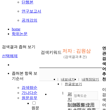
단행본
연구보고서
공개강의
home
학위논문
검색결과 좁혀 보기
연
저자 : 김원삼
검색키워드
관
선택해제
(검색결과
8
건)
검
색
어
좁혀본 항목 보
추
기순서
천
내보내기
내책장담기
한글로보기
검색량순
이
가나다순
1
퍼
검
정확도순
원문유무
지
색
制御器를 使用
내림차순
어
정확도
원문