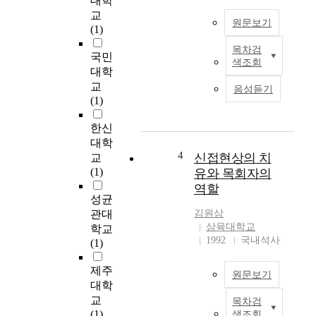
대학
면
교
원문보기
역
(1)
세
목차검
포
S
국민
색조회
로
m
대학
서
a
교
음성듣기
암
r
(1)
세
t
포
p
한신
,
h
대학
박
o
4
신접현상의 치
교
테
n
(1)
유와 목회자의
리
e
역할
아
w
성균
,
h
관대
김원삼
바
i
삼육대학교
학교
이
c
1992
국내석사
(1)
러
h
스
h
제주
원문보기
감
a
대학
염
s
교
목차검
j
된
a
(1)
색조회