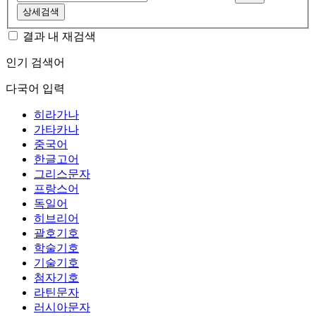
상세검색
결과 내 재검색
인기 검색어
다국어 입력
히라가나
가타카나
중국어
한글고어
그리스문자
프랑스어
독일어
히브리어
괄호기호
학술기호
기술기호
첨자기호
라틴문자
러시아문자