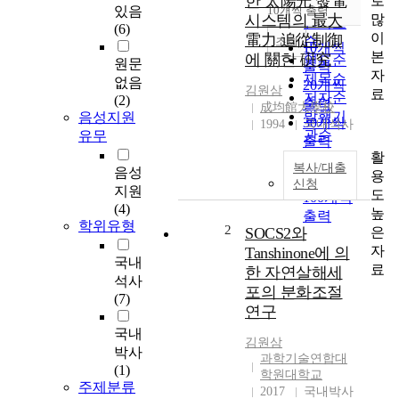
한 太陽光 發電
로
순
있음
10개씩 출력
내림차순
많
시스템의 最大
인기도
(6)
이
電力 追從制御
순
조회
10개씩
본
에 關한 硏究
연도순
원문
출력
자
제목순
없음
20개씩
김원삼
료
저자순
(2)
출력
成均館大學校
발행기
음성지원
30개씩
1994
국내석사
관순
유무
출력
활
50개씩
복사/대출
음성
용
출력
신청
지원
도
100개씩
(4)
높
출력
학위유형
2
은
SOCS2와
자
Tanshinone에 의
국내
료
한 자연살해세
석사
포의 분화조절
(7)
연구
국내
김원삼
박사
과학기술연합대
(1)
학원대학교
주제분류
2017
국내박사