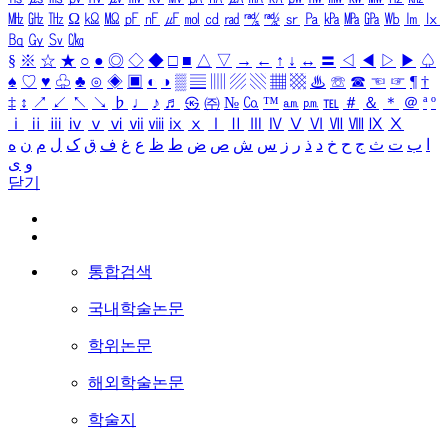
㎒
㎓
㎔
Ω
㏀
㏁
㎊
㎋
㎌
㏖
㏅
㎭
㎮
㎯
㏛
㎩
㎪
㎫
㎬
㏝
㏐
㏓
㏃
㏉
㏜
㏆
§
※
☆
★
○
●
◎
◇
◆
□
■
△
▽
→
←
↑
↓
↔
〓
◁
◀
▷
▶
♤
♠
♡
♥
♧
♣
⊙
◈
▣
◐
◑
▒
▤
▥
▨
▧
▦
▩
♨
☏
☎
☜
☞
¶
†
‡
↕
↗
↙
↖
↘
♭
♩
♪
♬
㉿
㈜
№
㏇
™
㏂
㏘
℡
＃
＆
＊
＠
ª
º
ⅰ
ⅱ
ⅲ
ⅳ
ⅴ
ⅵ
ⅶ
ⅷ
ⅸ
ⅹ
Ⅰ
Ⅱ
Ⅲ
Ⅳ
Ⅴ
Ⅵ
Ⅶ
Ⅷ
Ⅸ
Ⅹ
ا
ب
ت
ث
ج
ح
خ
د
ذ
ر
ز
س
ش
ص
ض
ط
ظ
ع
غ
ف
ق
ک
ل
م
ن
ه
و
ی
닫기
통합검색
국내학술논문
학위논문
해외학술논문
학술지