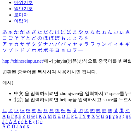
단위기호
일반기호
로마자
아랍어
あ
ぁ
か
が
さ
ざ
た
だ
な
は
ば
ぱ
ま
や
ゃ
ら
わ
ゎ
ん
い
ぃ
き
こ
ご
そ
ぞ
と
ど
の
ほ
ぼ
ぽ
も
よ
ょ
ろ
を
ア
ァ
カ
サ
ザ
タ
ダ
ナ
ハ
バ
パ
マ
ヤ
ャ
ラ
ワ
ヮ
ン
イ
ィ
キ
ギ
ソ
ゾ
ト
ド
ノ
ホ
ボ
ポ
モ
ヨ
ョ
ロ
ヲ
―
http://chineseinput.net/
에서 pinyin(병음)방식으로 중국어를 변환
변환된 중국어를 복사하여 사용하시면 됩니다.
예시)
中文 을 입력하시려면
zhongwen
을 입력하시고 space를
北京 을 입력하시려면
beijing
을 입력하시고 space를 누르
ㅥ
ㅦ
ㅧ
ㅨ
ㅩ
ㅪ
ㅫ
ㅬ
ㅭ
ㅮ
ㅯ
ㅰ
ㅱ
ㅲ
ㅳ
ㅴ
ㅵ
ㅶ
ㅷ
ㅸ
ㅹ
ㅺ
Α
Β
Γ
Δ
Ε
Ζ
Η
Θ
Ι
Κ
Λ
Μ
Ν
Ξ
Ο
Π
Ρ
Σ
Τ
Υ
Φ
Χ
Ψ
Ω
α
β
γ
δ
ε
ζ
η
á
à
Á
À
é
è
É
È
ç
Ç
ê
Ä
Ö
Ü
ä
ö
ü
ß