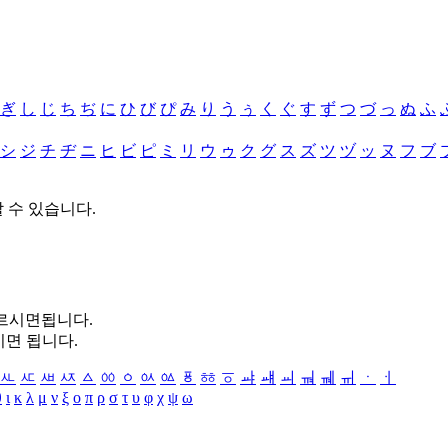
ぎ
し
じ
ち
ぢ
に
ひ
び
ぴ
み
り
う
ぅ
く
ぐ
す
ず
つ
づ
っ
ぬ
ふ
シ
ジ
チ
ヂ
ニ
ヒ
ビ
ピ
ミ
リ
ウ
ゥ
ク
グ
ス
ズ
ツ
ヅ
ッ
ヌ
フ
ブ
할 수 있습니다.
누르시면됩니다.
시면 됩니다.
ㅻ
ㅼ
ㅽ
ㅾ
ㅿ
ㆀ
ㆁ
ㆂ
ㆃ
ㆄ
ㆅ
ㆆ
ㆇ
ㆈ
ㆉ
ㆊ
ㆋ
ㆌ
ㆍ
ㆎ
θ
ι
κ
λ
μ
ν
ξ
ο
π
ρ
σ
τ
υ
φ
χ
ψ
ω