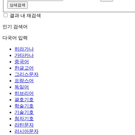
상세검색
결과 내 재검색
인기 검색어
다국어 입력
히라가나
가타카나
중국어
한글고어
그리스문자
프랑스어
독일어
히브리어
괄호기호
학술기호
기술기호
첨자기호
라틴문자
러시아문자