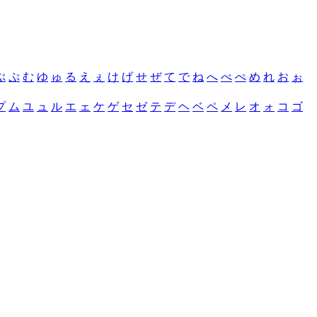
ぶ
ぷ
む
ゆ
ゅ
る
え
ぇ
け
げ
せ
ぜ
て
で
ね
へ
べ
ぺ
め
れ
お
ぉ
プ
ム
ユ
ュ
ル
エ
ェ
ケ
ゲ
セ
ゼ
テ
デ
ヘ
ベ
ペ
メ
レ
オ
ォ
コ
ゴ