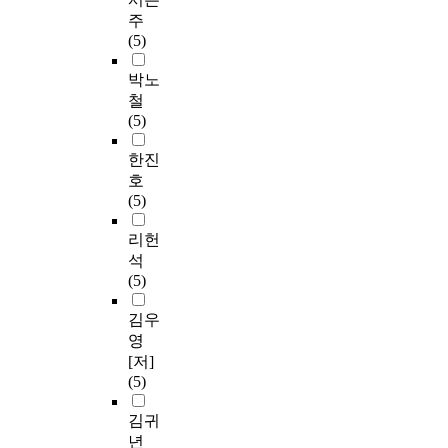
주
(5)
박노
철
(5)
한진
호
(5)
리헌
석
(5)
김우
영
[저]
(5)
김귀
년