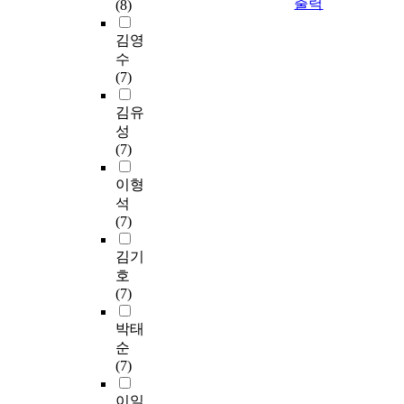
출력
(8)
김영
수
(7)
김유
성
(7)
이형
석
(7)
김기
호
(7)
박태
순
(7)
이일