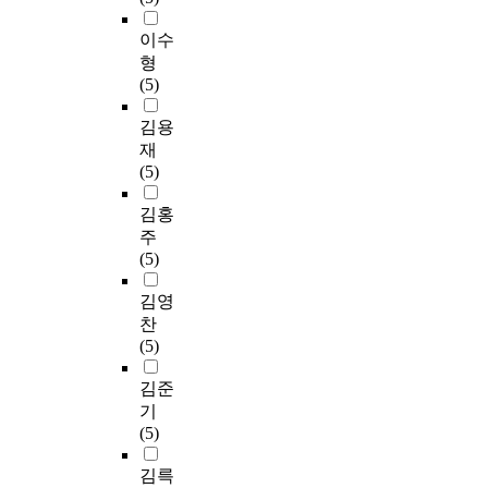
이수
형
(5)
김용
재
(5)
김홍
주
(5)
김영
찬
(5)
김준
기
(5)
김륵