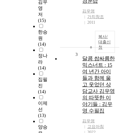
경문답
김우
영
김우영
저
가치창조
(15)
2011
한승
복사/
원
대출신
(14)
청
3
정나
달콤 쌉싸름한
라
믹스너트 : 15
(14)
여 년간 아이
들과 함께 울
집필
고 웃었던 상
진
담교사 김우영
(14)
의 따뜻한 이
이제
야기들 : 김우
선
영 수필집
(13)
김우영
양승
고요아침
2022