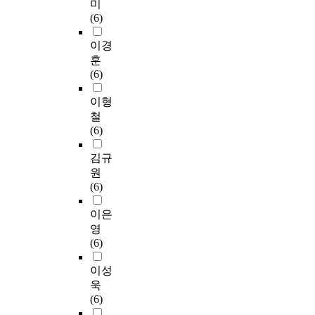
미
(6)
이경
훈
(6)
이형
철
(6)
김규
원
(6)
이은
영
(6)
이성
욱
(6)