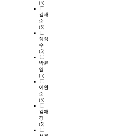
(5)
김재
순
(5)
정정
수
(5)
박윤
영
(5)
이완
순
(5)
김애
경
(5)
서은