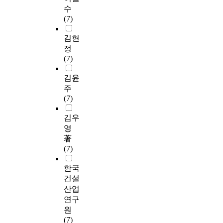
수
(7)
김현
정
(7)
김윤
주
(7)
김우
영
著
(7)
한국
건설
산업
연구
원
(7)