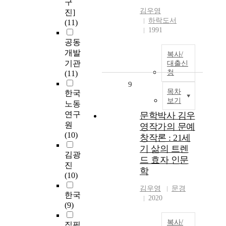
구
김우영
진]
하락도서
(11)
1991
공동
개발
복사/
기관
대출신
청
(11)
9
목차
한국
보기
노동
연구
문학박사 김우
원
영작가의 문예
(10)
창작론 : 21세
기 삶의 트렌
김광
드 효자 인문
진
학
(10)
김우영
문경
한국
2020
(9)
복사/
집필