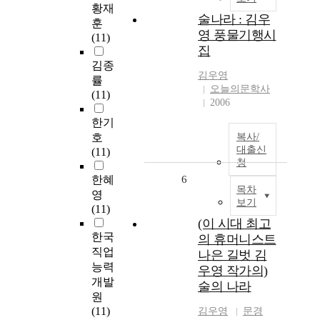
황재
술나라 : 김우
훈
영 풍물기행시
(11)
집
김종
김우영
률
오늘의문학사
(11)
2006
한기
호
복사/
대출신
(11)
청
한혜
6
목차
영
보기
(11)
(이 시대 최고
한국
의 휴머니스트
직업
나은 길벗 김
능력
우영 작가의)
개발
술의 나라
원
(11)
김우영
문경