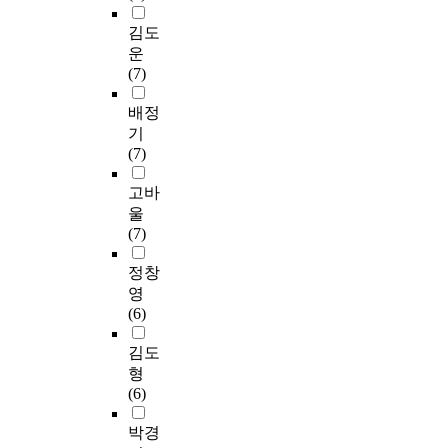
김도
운
(7)
배정
기
(7)
고바
울
(7)
정창
영
(6)
김도
형
(6)
박경