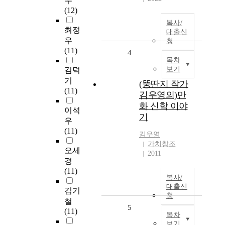
우
(12)
복사/
최정
대출신
우
청
(11)
4
목차
보기
김덕
기
(뚱딴지 작가
(11)
김우영의)만
화 신학 이야
이석
기
우
(11)
김우영
가치창조
오세
2011
경
(11)
복사/
대출신
김기
청
철
5
(11)
목차
보기