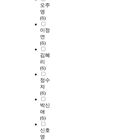
오주
영
(6)
이정
연
(6)
김혜
리
(6)
정수
자
(6)
박신
애
(6)
신호
영