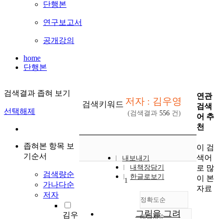
단행본
연구보고서
공개강의
home
단행본
검색결과 좁혀 보기
연관
저자 : 김우영
검색키워드
검색
선택해제
(검색결과
556
건)
어 추
천
좁혀본 항목 보
이 검
기순서
색어
내보내기
로 많
내책장담기
검색량순
한글로보기
이 본
1
가나다순
자료
저자
정확도순
그림을 그려
김우
내림차순