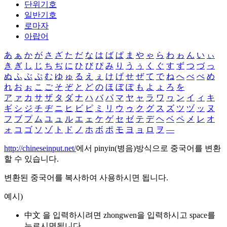
단위기호
일반기호
로마자
아랍어
あ
ぁ
か
が
さ
ざ
た
だ
な
は
ば
ぱ
ま
や
ゃ
ら
わ
ゎ
ん
い
ぃ
き
ぎ
し
じ
ち
ぢ
に
ひ
び
ぴ
み
り
う
ぅ
く
ぐ
す
ず
つ
づ
っ
ぬ
ふ
ぶ
ぷ
む
ゆ
ゅ
る
え
ぇ
け
げ
せ
ぜ
て
で
ね
へ
べ
ぺ
め
れ
お
ぉ
こ
ご
そ
ぞ
と
ど
の
ほ
ぼ
ぽ
も
よ
ょ
ろ
を
ア
ァ
カ
サ
ザ
タ
ダ
ナ
ハ
バ
パ
マ
ヤ
ャ
ラ
ワ
ヮ
ン
イ
ィ
キ
ギ
シ
ジ
チ
ヂ
ニ
ヒ
ビ
ピ
ミ
リ
ウ
ゥ
ク
グ
ス
ズ
ツ
ヅ
ッ
ヌ
フ
ブ
プ
ム
ユ
ュ
ル
エ
ェ
ケ
ゲ
セ
ゼ
テ
デ
ヘ
ベ
ペ
メ
レ
オ
ォ
コ
ゴ
ソ
ゾ
ト
ド
ノ
ホ
ボ
ポ
モ
ヨ
ョ
ロ
ヲ
―
http://chineseinput.net/
에서 pinyin(병음)방식으로 중국어를 변환
할 수 있습니다.
변환된 중국어를 복사하여 사용하시면 됩니다.
예시)
中文 을 입력하시려면
zhongwen
을 입력하시고 space를
누르시면됩니다.