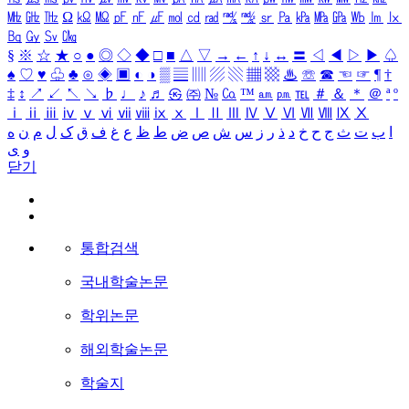
㎒
㎓
㎔
Ω
㏀
㏁
㎊
㎋
㎌
㏖
㏅
㎭
㎮
㎯
㏛
㎩
㎪
㎫
㎬
㏝
㏐
㏓
㏃
㏉
㏜
㏆
§
※
☆
★
○
●
◎
◇
◆
□
■
△
▽
→
←
↑
↓
↔
〓
◁
◀
▷
▶
♤
♠
♡
♥
♧
♣
⊙
◈
▣
◐
◑
▒
▤
▥
▨
▧
▦
▩
♨
☏
☎
☜
☞
¶
†
‡
↕
↗
↙
↖
↘
♭
♩
♪
♬
㉿
㈜
№
㏇
™
㏂
㏘
℡
＃
＆
＊
＠
ª
º
ⅰ
ⅱ
ⅲ
ⅳ
ⅴ
ⅵ
ⅶ
ⅷ
ⅸ
ⅹ
Ⅰ
Ⅱ
Ⅲ
Ⅳ
Ⅴ
Ⅵ
Ⅶ
Ⅷ
Ⅸ
Ⅹ
ا
ب
ت
ث
ج
ح
خ
د
ذ
ر
ز
س
ش
ص
ض
ط
ظ
ع
غ
ف
ق
ک
ل
م
ن
ه
و
ی
닫기
통합검색
국내학술논문
학위논문
해외학술논문
학술지