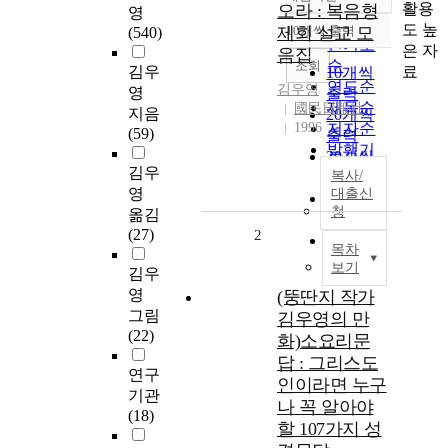
정확도
활용
오라 : 복음형
영
순
도 높
제회 설교 모
10개씩 출력
(540)
내림차순
인기도
은 자
음집
순
조회
료
김우
10개씩
연도순
김우영
영
출력
제목순
國民日報社
지음
20개씩
1996
저자순
(59)
출력
발행기
30개씩
관순
김우
복사/
출력
영
대출신
50개씩
청
옮김
출력
(27)
2
100개씩
목차
출력
보기
김우
영
(뚱딴지 작가
그림
김우영의 만
(22)
화)소요리문
답 : 그리스도
연구
인이라면 누구
기관
나 꼭 알아야
(18)
할 107가지 성