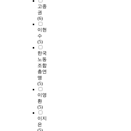
고종
권
(6)
이현
수
(5)
한국
노동
조합
총연
맹
(5)
이영
환
(5)
이지
은
(5)