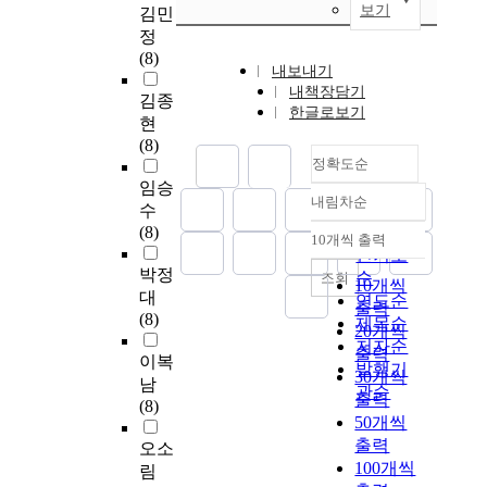
보기
김민
정
(8)
내보내기
내책장담기
김종
한글로보기
현
(8)
정확도순
임승
내림차순
정확도
수
(8)
순
10개씩 출력
내림차순
인기도
박정
순
조회
10개씩
대
연도순
출력
(8)
제목순
20개씩
저자순
출력
이복
발행기
30개씩
남
관순
출력
(8)
50개씩
출력
오소
100개씩
림