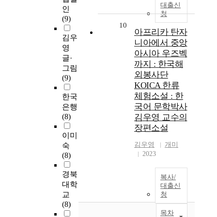
대출신
인
청
(9)
10
아프리카 탄자
김우
니아에서 중앙
영
아시아 우즈벡
글·
까지 : 한국해
그림
외봉사단
(9)
KOICA 한류
체험소설 : 한
한국
국어 문학박사
은행
(8)
김우영 교수의
장편소설
이미
김우영
개미
숙
2023
(8)
경북
복사/
대학
대출신
교
청
(8)
목차