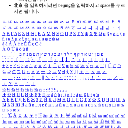
北京 을 입력하시려면
beijing
을 입력하시고 space를 누르
시면 됩니다.
ㅥ
ㅦ
ㅧ
ㅨ
ㅩ
ㅪ
ㅫ
ㅬ
ㅭ
ㅮ
ㅯ
ㅰ
ㅱ
ㅲ
ㅳ
ㅴ
ㅵ
ㅶ
ㅷ
ㅸ
ㅹ
ㅺ
ㅻ
ㅼ
ㅽ
ㅾ
ㅿ
ㆀ
ㆁ
ㆂ
ㆃ
ㆄ
ㆅ
ㆆ
ㆇ
ㆈ
ㆉ
ㆊ
ㆋ
ㆌ
ㆍ
ㆎ
Α
Β
Γ
Δ
Ε
Ζ
Η
Θ
Ι
Κ
Λ
Μ
Ν
Ξ
Ο
Π
Ρ
Σ
Τ
Υ
Φ
Χ
Ψ
Ω
α
β
γ
δ
ε
ζ
η
θ
ι
κ
λ
μ
ν
ξ
ο
π
ρ
σ
τ
υ
φ
χ
ψ
ω
á
à
Á
À
é
è
É
È
ç
Ç
ê
Ä
Ö
Ü
ä
ö
ü
ß
ְ
ֳ
ֲ
ֱ
ָ
ַ
ֵ
ֶ
ִ
ֹ
ּ
ֻ
ׂ
ׁ
ּ
ב
ה
נ
מ
צ
ת
ץ
ש
ד
ג
כ
ע
י
ח
ל
ך
ף
ק
ר
א
ט
ו
ן
ם
פ
‘
’
“
”
〔
〕
〈
〉
「
」
『
』
【
】
＂
（
）
［
］
｛
｝
±
×
÷
≠
≤
≥
∞
∴
♂
♀
∠
⊥
⌒
∂
∇
≡
≒
≪
≫
√
∽
∝
∵
∫
∬
∈
∋
⊆
⊇
⊂
⊃
∪
∩
∧
∨
￢
⇒
⇔
∀
∃
∮
∑
∏
＋
－
＜
＝
＞
、
。
·
‥
…
¨
〃
―
∥
＼
∼
´
～
ˇ
˘
˝
˚
˙
¸
˛
¡
¿
ː
！
＇
，
．
／
：
；
？
＾
＿
｀
｜
½
⅓
⅔
¼
¾
⅛
⅜
⅝
⅞
¹
²
³
⁴
ⁿ
₁
₂
₃
₄
Æ
Ð
Ħ
Ĳ
Ł
Ø
Œ
Þ
Ŧ
Ŋ
æ
đ
ð
ħ
ı
ĳ
ĸ
ŀ
ł
ø
œ
ß
þ
ŧ
ŋ
ŉ
А
Б
В
Г
Д
Е
Ё
Ж
З
И
Й
К
Л
М
Н
О
П
Р
С
Т
У
Ф
Х
Ц
Ч
Ш
Щ
Ъ
Ы
Ь
Э
Ю
Я
а
б
в
г
д
е
ё
ж
з
и
й
к
л
м
н
о
п
р
с
т
у
ф
х
ц
ч
ш
щ
ъ
ы
ь
э
ю
я
′
″
℃
Å
￠
￡
￥
¤
℉
‰
＄
％
Ｆ
￦
㎕
㎖
㎗
ℓ
㎘
㏄
㎣
㎤
㎥
㎦
㎙
㎚
㎛
㎜
㎝
㎞
㎟
㎠
㎡
㎢
㏊
㎍
㎎
㎏
㏏
㎈
㎉
㏈
㎧
㎨
㎰
㎱
㎲
㎳
㎴
㎵
㎶
㎷
㎸
㎹
㎀
㎁
㎂
㎃
㎄
㎺
㎻
㎽
㎾
㎿
㎐
㎑