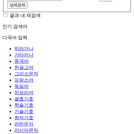
상세검색
결과 내 재검색
인기 검색어
다국어 입력
히라가나
가타카나
중국어
한글고어
그리스문자
프랑스어
독일어
히브리어
괄호기호
학술기호
기술기호
첨자기호
라틴문자
러시아문자