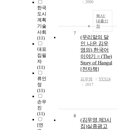
2006
한국
도시
복사/
계획
대출신
기술
청
사회
7
(우리말의 달
(11)
인 나은 김우
대표
영의) 한국어
집필
이야기 = (The)
자
Story of Hangul
(11)
[전자책]
류인
김우영
YES24
정
2017
(11)
손우
진
(11)
8
(김우영 제3시
[연
집)실종광고