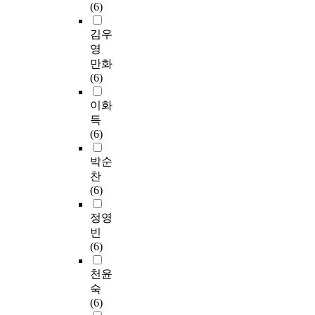
(6)
김우
영
만화
(6)
이화
득
(6)
박순
찬
(6)
정영
빈
(6)
천윤
숙
(6)