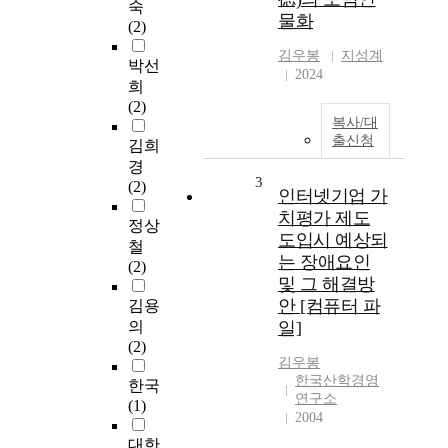
숙
물화
(2)
김우봉
지성계
박선
2024
희
(2)
복사/대
출신청
김희
경
3
(2)
인터넷기업 가
치평가 제도
정상
도입시 예상되
철
는 장애요인
(2)
및 그 해결방
안 [컴퓨터 파
김용
의
일]
(2)
김우봉
한국산학경영
한국
연구소
(1)
2004
대한