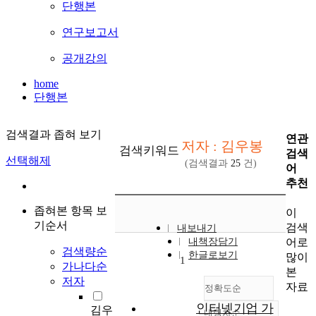
단행본
연구보고서
공개강의
home
단행본
검색결과 좁혀 보기
연관
저자 : 김우봉
검색키워드
검색
선택해제
(검색결과
25
건)
어
추천
좁혀본 항목 보
이
기순서
검색
내보내기
어로
내책장담기
검색량순
한글로보기
많이
1
가나다순
본
저자
자료
정확도순
인터넷기업 가
김우
내림차순