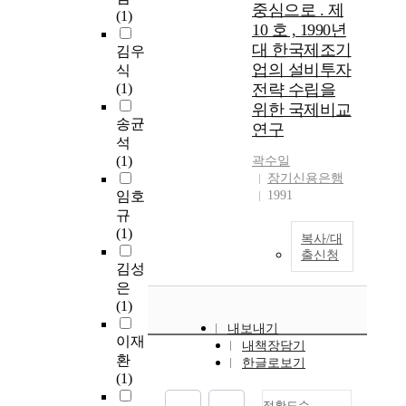
중심으로 . 제
(1)
10 호 , 1990년
대 한국제조기
김우
업의 설비투자
식
(1)
전략 수립을
위한 국제비교
송균
연구
석
(1)
곽수일
장기신용은행
임호
1991
규
(1)
복사/대
출신청
김성
은
(1)
내보내기
이재
내책장담기
환
한글로보기
(1)
정확도순