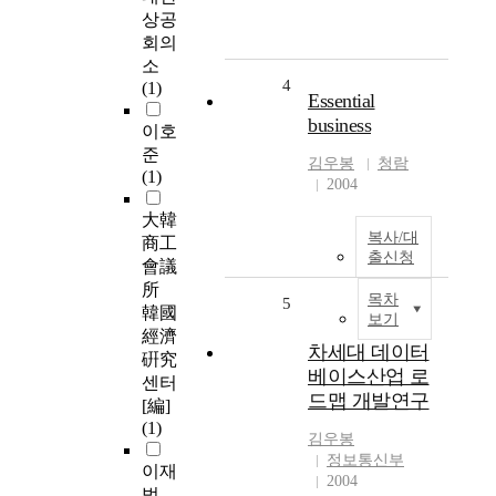
상공
회의
소
4
(1)
Essential
business
이호
준
김우봉
청람
(1)
2004
大韓
복사/대
商工
출신청
會議
所
목차
5
韓國
보기
經濟
차세대 데이터
硏究
베이스산업 로
센터
드맵 개발연구
[編]
(1)
김우봉
정보통신부
이재
2004
범