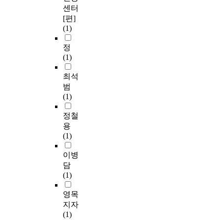
센터
[편]
(1)
정
(1)
최석
범
(1)
정철
용
(1)
이병
담
(1)
영목
지자
(1)