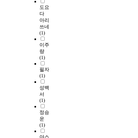
도요
다
아리
쓰네
(1)
이주
량
(1)
필자
(1)
성백
서
(1)
정승
운
(1)
야스