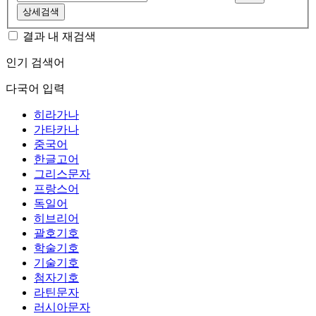
상세검색
결과 내 재검색
인기 검색어
다국어 입력
히라가나
가타카나
중국어
한글고어
그리스문자
프랑스어
독일어
히브리어
괄호기호
학술기호
기술기호
첨자기호
라틴문자
러시아문자