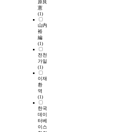
原良
憲
(1)
山内
裕
編
(1)
전천
가일
(1)
이재
환
역
(1)
한국
데이
터베
이스