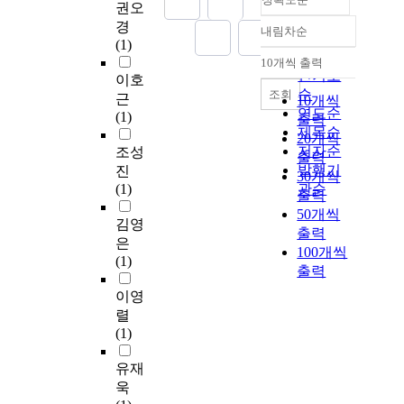
권오
경
내림차순
정확도
(1)
순
10개씩 출력
내림차순
인기도
이호
순
조회
근
10개씩
연도순
(1)
출력
제목순
20개씩
저자순
조성
출력
발행기
진
30개씩
(1)
관순
출력
50개씩
김영
출력
은
100개씩
(1)
출력
이영
렬
(1)
유재
욱