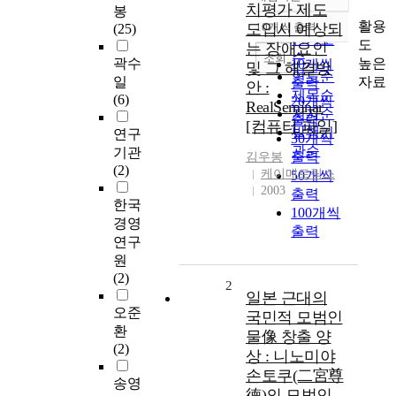
정확도
치평가 제도
봉
순
활용
도입시 예상되
10개씩 출력
(25)
내림차순
인기도
도
는 장애요인
순
조회
높은
곽수
10개씩
및 그 해결방
연도순
자료
일
출력
안 :
제목순
(6)
20개씩
RealSeminar
저자순
출력
[컴퓨터 파일]
발행기
연구
30개씩
관순
기관
출력
김우봉
(2)
케이매트릭스
50개씩
2003
출력
한국
100개씩
경영
출력
연구
원
(2)
2
일본 근대의
오준
국민적 모범인
환
물像 창출 양
(2)
상 : 니노미야
손토쿠(二宮尊
송영
徳)의 모범인