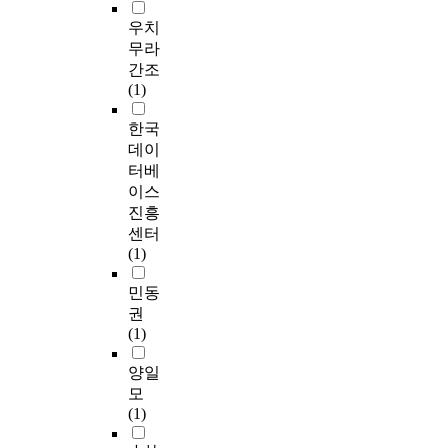
우치
무라
간조
(1)
한국
데이
터베
이스
진흥
센터
(1)
민동
권
(1)
양일
모
(1)