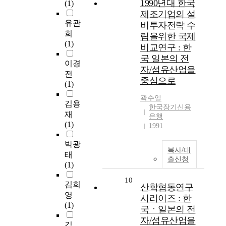
1990년대 한국
(1)
제조기업의 설
유관
비투자전략 수
희
립을위한 국제
(1)
비교연구 : 한
국 일본의 전
이경
자/섬유산업을
전
중심으로
(1)
곽수일
김용
한국장기신용
재
은행
(1)
1991
박광
복사/대
태
출신청
(1)
10
김희
산학협동연구
영
시리이즈 : 한
(1)
국ㆍ일본의 전
자/섬유산업을
김