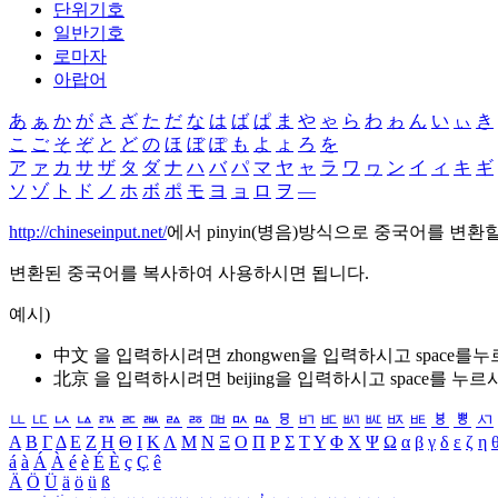
단위기호
일반기호
로마자
아랍어
あ
ぁ
か
が
さ
ざ
た
だ
な
は
ば
ぱ
ま
や
ゃ
ら
わ
ゎ
ん
い
ぃ
き
こ
ご
そ
ぞ
と
ど
の
ほ
ぼ
ぽ
も
よ
ょ
ろ
を
ア
ァ
カ
サ
ザ
タ
ダ
ナ
ハ
バ
パ
マ
ヤ
ャ
ラ
ワ
ヮ
ン
イ
ィ
キ
ギ
ソ
ゾ
ト
ド
ノ
ホ
ボ
ポ
モ
ヨ
ョ
ロ
ヲ
―
http://chineseinput.net/
에서 pinyin(병음)방식으로 중국어를 변환
변환된 중국어를 복사하여 사용하시면 됩니다.
예시)
中文 을 입력하시려면
zhongwen
을 입력하시고 space를
北京 을 입력하시려면
beijing
을 입력하시고 space를 누르
ㅥ
ㅦ
ㅧ
ㅨ
ㅩ
ㅪ
ㅫ
ㅬ
ㅭ
ㅮ
ㅯ
ㅰ
ㅱ
ㅲ
ㅳ
ㅴ
ㅵ
ㅶ
ㅷ
ㅸ
ㅹ
ㅺ
Α
Β
Γ
Δ
Ε
Ζ
Η
Θ
Ι
Κ
Λ
Μ
Ν
Ξ
Ο
Π
Ρ
Σ
Τ
Υ
Φ
Χ
Ψ
Ω
α
β
γ
δ
ε
ζ
η
á
à
Á
À
é
è
É
È
ç
Ç
ê
Ä
Ö
Ü
ä
ö
ü
ß