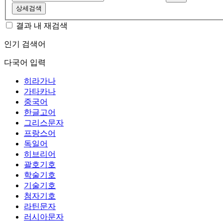
상세검색
결과 내 재검색
인기 검색어
다국어 입력
히라가나
가타카나
중국어
한글고어
그리스문자
프랑스어
독일어
히브리어
괄호기호
학술기호
기술기호
첨자기호
라틴문자
러시아문자