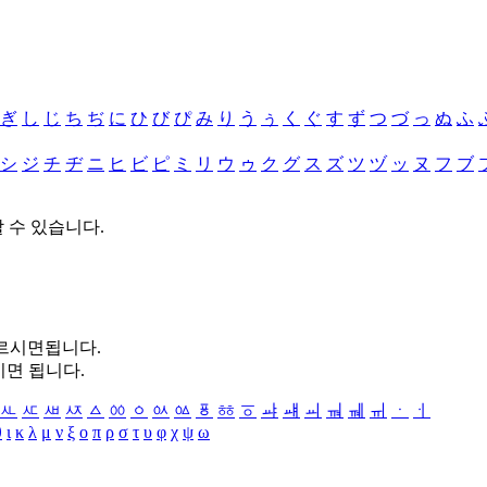
ぎ
し
じ
ち
ぢ
に
ひ
び
ぴ
み
り
う
ぅ
く
ぐ
す
ず
つ
づ
っ
ぬ
ふ
シ
ジ
チ
ヂ
ニ
ヒ
ビ
ピ
ミ
リ
ウ
ゥ
ク
グ
ス
ズ
ツ
ヅ
ッ
ヌ
フ
ブ
할 수 있습니다.
누르시면됩니다.
시면 됩니다.
ㅻ
ㅼ
ㅽ
ㅾ
ㅿ
ㆀ
ㆁ
ㆂ
ㆃ
ㆄ
ㆅ
ㆆ
ㆇ
ㆈ
ㆉ
ㆊ
ㆋ
ㆌ
ㆍ
ㆎ
θ
ι
κ
λ
μ
ν
ξ
ο
π
ρ
σ
τ
υ
φ
χ
ψ
ω