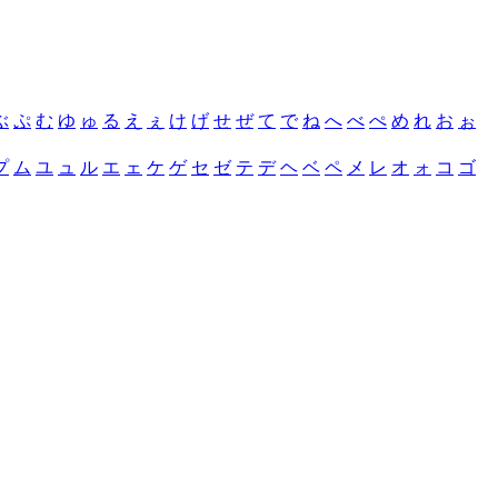
ぶ
ぷ
む
ゆ
ゅ
る
え
ぇ
け
げ
せ
ぜ
て
で
ね
へ
べ
ぺ
め
れ
お
ぉ
プ
ム
ユ
ュ
ル
エ
ェ
ケ
ゲ
セ
ゼ
テ
デ
ヘ
ベ
ペ
メ
レ
オ
ォ
コ
ゴ