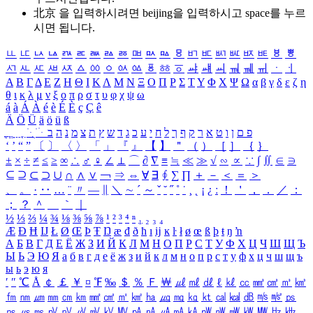
北京 을 입력하시려면
beijing
을 입력하시고 space를 누르
시면 됩니다.
ㅥ
ㅦ
ㅧ
ㅨ
ㅩ
ㅪ
ㅫ
ㅬ
ㅭ
ㅮ
ㅯ
ㅰ
ㅱ
ㅲ
ㅳ
ㅴ
ㅵ
ㅶ
ㅷ
ㅸ
ㅹ
ㅺ
ㅻ
ㅼ
ㅽ
ㅾ
ㅿ
ㆀ
ㆁ
ㆂ
ㆃ
ㆄ
ㆅ
ㆆ
ㆇ
ㆈ
ㆉ
ㆊ
ㆋ
ㆌ
ㆍ
ㆎ
Α
Β
Γ
Δ
Ε
Ζ
Η
Θ
Ι
Κ
Λ
Μ
Ν
Ξ
Ο
Π
Ρ
Σ
Τ
Υ
Φ
Χ
Ψ
Ω
α
β
γ
δ
ε
ζ
η
θ
ι
κ
λ
μ
ν
ξ
ο
π
ρ
σ
τ
υ
φ
χ
ψ
ω
á
à
Á
À
é
è
É
È
ç
Ç
ê
Ä
Ö
Ü
ä
ö
ü
ß
ְ
ֳ
ֲ
ֱ
ָ
ַ
ֵ
ֶ
ִ
ֹ
ּ
ֻ
ׂ
ׁ
ּ
ב
ה
נ
מ
צ
ת
ץ
ש
ד
ג
כ
ע
י
ח
ל
ך
ף
ק
ר
א
ט
ו
ן
ם
פ
‘
’
“
”
〔
〕
〈
〉
「
」
『
』
【
】
＂
（
）
［
］
｛
｝
±
×
÷
≠
≤
≥
∞
∴
♂
♀
∠
⊥
⌒
∂
∇
≡
≒
≪
≫
√
∽
∝
∵
∫
∬
∈
∋
⊆
⊇
⊂
⊃
∪
∩
∧
∨
￢
⇒
⇔
∀
∃
∮
∑
∏
＋
－
＜
＝
＞
、
。
·
‥
…
¨
〃
―
∥
＼
∼
´
～
ˇ
˘
˝
˚
˙
¸
˛
¡
¿
ː
！
＇
，
．
／
：
；
？
＾
＿
｀
｜
½
⅓
⅔
¼
¾
⅛
⅜
⅝
⅞
¹
²
³
⁴
ⁿ
₁
₂
₃
₄
Æ
Ð
Ħ
Ĳ
Ł
Ø
Œ
Þ
Ŧ
Ŋ
æ
đ
ð
ħ
ı
ĳ
ĸ
ŀ
ł
ø
œ
ß
þ
ŧ
ŋ
ŉ
А
Б
В
Г
Д
Е
Ё
Ж
З
И
Й
К
Л
М
Н
О
П
Р
С
Т
У
Ф
Х
Ц
Ч
Ш
Щ
Ъ
Ы
Ь
Э
Ю
Я
а
б
в
г
д
е
ё
ж
з
и
й
к
л
м
н
о
п
р
с
т
у
ф
х
ц
ч
ш
щ
ъ
ы
ь
э
ю
я
′
″
℃
Å
￠
￡
￥
¤
℉
‰
＄
％
Ｆ
￦
㎕
㎖
㎗
ℓ
㎘
㏄
㎣
㎤
㎥
㎦
㎙
㎚
㎛
㎜
㎝
㎞
㎟
㎠
㎡
㎢
㏊
㎍
㎎
㎏
㏏
㎈
㎉
㏈
㎧
㎨
㎰
㎱
㎲
㎳
㎴
㎵
㎶
㎷
㎸
㎹
㎀
㎁
㎂
㎃
㎄
㎺
㎻
㎽
㎾
㎿
㎐
㎑