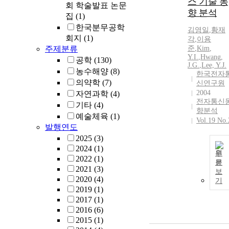
스 기술 동
회 학술발표 논문
향 분석
집
(1)
한국분무공학
김영일
,
황재
회지
(1)
각
,
이용
주제분류
준
,
Kim
,
Y.
I.
,
Hwang,
공학
(130)
J.G.
,
Lee,
Y.
J.
농수해양
(8)
한국전자
의약학
(7)
신연구원
2004
자연과학
(4)
전자통신
기타
(4)
향분석
예술체육
(1)
Vol.19 No.
발행연도
2025
(3)
2024
(1)
원
2022
(1)
문
2021
(3)
보
2020
(4)
기
2019
(1)
2017
(1)
2016
(6)
2015
(1)