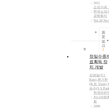
2011
소성가공 :
한국소성
공학회지
Vol.20 No.
원
문
보
기
9
2
정밀수중
료획득 장
치 개발
김영일
(
Y.
I.
Kim
)
,
윤기한
(K.H. Yoon)
,
승수(S.S Park
한국마린
지니어링
회
2006