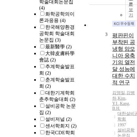
학술대회논문집
문
(4)
보
화학공학의이
기
론과응용
(4)
한국해양환경
공학회 학술대회
3
평판핀이
논문집
(3)
부착된 공
最新醫學
(2)
냉형 암모
大韓皮膚科學
니아 응축
會誌
(2)
기의 열전
추계학술발표
달 성능에
회
(2)
대한 수치
춘계학술발표
적 연구
회
(2)
대한기계학회
김영일
,
강병
하
,
Kim
,
춘추학술대회
(2)
Y.
I.
,
Kang,
설비공학 논문
B.H.
집
(2)
대한설비
설비저널
(2)
학회
1997
센서학회지
(2)
설비공학
한국CDE학회
논문집