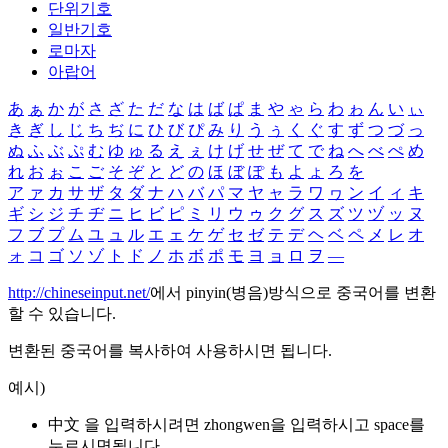
단위기호
일반기호
로마자
아랍어
あ
ぁ
か
が
さ
ざ
た
だ
な
は
ば
ぱ
ま
や
ゃ
ら
わ
ゎ
ん
い
ぃ
き
ぎ
し
じ
ち
ぢ
に
ひ
び
ぴ
み
り
う
ぅ
く
ぐ
す
ず
つ
づ
っ
ぬ
ふ
ぶ
ぷ
む
ゆ
ゅ
る
え
ぇ
け
げ
せ
ぜ
て
で
ね
へ
べ
ぺ
め
れ
お
ぉ
こ
ご
そ
ぞ
と
ど
の
ほ
ぼ
ぽ
も
よ
ょ
ろ
を
ア
ァ
カ
サ
ザ
タ
ダ
ナ
ハ
バ
パ
マ
ヤ
ャ
ラ
ワ
ヮ
ン
イ
ィ
キ
ギ
シ
ジ
チ
ヂ
ニ
ヒ
ビ
ピ
ミ
リ
ウ
ゥ
ク
グ
ス
ズ
ツ
ヅ
ッ
ヌ
フ
ブ
プ
ム
ユ
ュ
ル
エ
ェ
ケ
ゲ
セ
ゼ
テ
デ
ヘ
ベ
ペ
メ
レ
オ
ォ
コ
ゴ
ソ
ゾ
ト
ド
ノ
ホ
ボ
ポ
モ
ヨ
ョ
ロ
ヲ
―
http://chineseinput.net/
에서 pinyin(병음)방식으로 중국어를 변환
할 수 있습니다.
변환된 중국어를 복사하여 사용하시면 됩니다.
예시)
中文 을 입력하시려면
zhongwen
을 입력하시고 space를
누르시면됩니다.