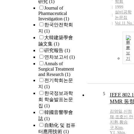
硏究
(1)
학회
1999
Journal of
설비공학
Pharmaceutical
논문집
Investigation
(1)
Vol.11 No.
한국안전학회
지
(1)
大韓建築學會
원
論文集
(1)
문
硏究報告
(1)
보
연차보고서
(1)
기
Annals of
Surgical Treatment
and Research
(1)
전기학회논문
지
(1)
한국정보과학
5
IEEE 802.1
회 학술발표논문
MMR 동
집
(1)
김영일
,
신정
韓國音響學會
채
,
조호신
,
안
誌
(1)
지환
,
황승
自動化 및 컴퓨
구
,
Kim
,
터應用技術
(1)
Y.
I.
,
Shin,