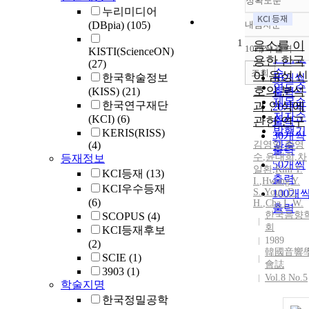
정확도순
누리미디어
(DBpia)
(105)
내림차순
정확도
1
순
음소를 이
10개씩 출력
KISTI(ScienceON)
내림차
인기도
용한 한국
(27)
순
조회
어 음성 신
한국학술정보
10개씩
연도순
호의 분석
(KISS)
(21)
출력
제목순
한국연구재단
과 인식에
20개씩
저자순
(KCI)
(6)
관한 연구
출력
발행기
KERIS(RISS)
30개씩
(4)
김영일
관순
,
황영
출력
수
,
윤대희
,
차
등재정보
50개씩
일환
,
Kim
Y.
KCI등재
(13)
출력
I.
,
Hwang
Y.
KCI우수등재
S.
,
Youn D.
100개
(6)
H.
,
Cha
I.
W.
출력
한국음향
SCOPUS
(4)
회
KCI등재후보
1989
(2)
韓國音響
SCIE
(1)
會誌
3903
(1)
Vol.8 No.5
학술지명
한국정밀공학