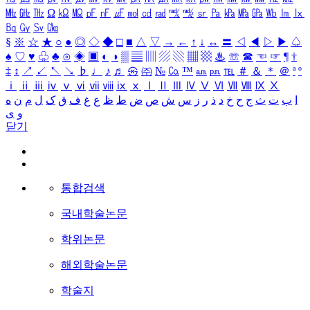
㎒
㎓
㎔
Ω
㏀
㏁
㎊
㎋
㎌
㏖
㏅
㎭
㎮
㎯
㏛
㎩
㎪
㎫
㎬
㏝
㏐
㏓
㏃
㏉
㏜
㏆
§
※
☆
★
○
●
◎
◇
◆
□
■
△
▽
→
←
↑
↓
↔
〓
◁
◀
▷
▶
♤
♠
♡
♥
♧
♣
⊙
◈
▣
◐
◑
▒
▤
▥
▨
▧
▦
▩
♨
☏
☎
☜
☞
¶
†
‡
↕
↗
↙
↖
↘
♭
♩
♪
♬
㉿
㈜
№
㏇
™
㏂
㏘
℡
＃
＆
＊
＠
ª
º
ⅰ
ⅱ
ⅲ
ⅳ
ⅴ
ⅵ
ⅶ
ⅷ
ⅸ
ⅹ
Ⅰ
Ⅱ
Ⅲ
Ⅳ
Ⅴ
Ⅵ
Ⅶ
Ⅷ
Ⅸ
Ⅹ
ا
ب
ت
ث
ج
ح
خ
د
ذ
ر
ز
س
ش
ص
ض
ط
ظ
ع
غ
ف
ق
ک
ل
م
ن
ه
و
ی
닫기
통합검색
국내학술논문
학위논문
해외학술논문
학술지