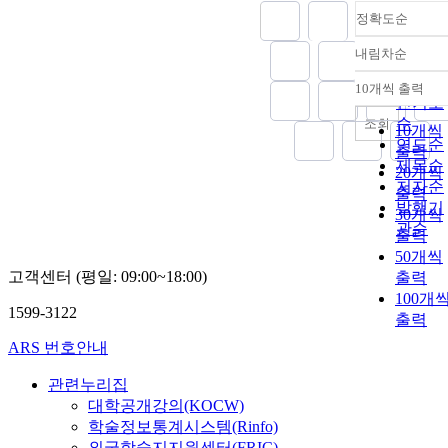
정확도순
내림차순
정확도
순
10개씩 출력
내림차
인기도
순
조회
10개씩
연도순
출력
제목순
20개씩
저자순
출력
발행기
30개씩
관순
출력
50개씩
고객센터 (평일: 09:00~18:00)
출력
100개
1599-3122
출력
ARS 번호안내
관련누리집
대학공개강의(KOCW)
학술정보통계시스템(Rinfo)
외국학술지지원센터(FRIC)