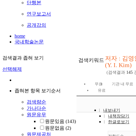
단행본
연구보고서
공개강의
home
국내학술논문
저자 : 김영
검색결과 좁혀 보기
검색키워드
(Y. I. Kim)
선택해제
(검색결과
145
무료
기관 내 무료
좁혀본 항목 보기순서
유료
검색량순
가나다순
내보내기
원문유무
내책장담기
원문있음
(143)
한글로보기
원문없음
(2)
원문제공처