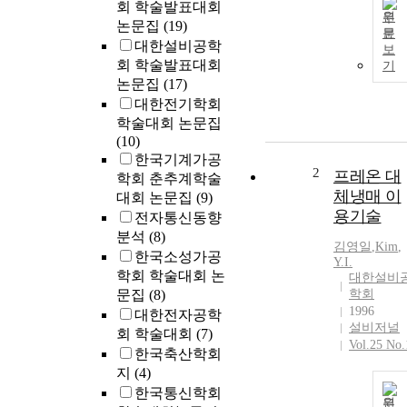
회 학술발표대회
원
논문집
(19)
문
대한설비공학
보
회 학술발표대회
기
논문집
(17)
대한전기학회
학술대회 논문집
(10)
한국기계가공
2
프레온 대
학회 춘추계학술
체냉매 이
대회 논문집
(9)
용기술
전자통신동향
분석
(8)
김영일
,
Kim
,
한국소성가공
Y.
I.
학회 학술대회 논
대한설비
문집
(8)
학회
1996
대한전자공학
설비저널
회 학술대회
(7)
Vol.25 No.
한국축산학회
지
(4)
한국통신학회
원