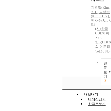
김영일
(
Kim
,
Y.
I.
)
,
김덕수
(
Kim
, D. S.)
,
전차수(Jun, C
S.)
(사)한국
CDE학회
2005
한국CDE
회 논문집
Vol.10 No.
원
문
보
기
3
내보내기
내책장담기
한글로보기