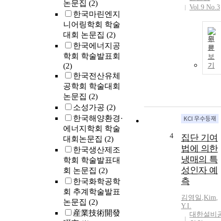
논문집
(2)
Vol.9 No.3
한국마린엔지
니어링학회 학술
대회 논문집
(2)
원
한국에너지공
문
학회 학술발표회
보
(2)
기
한국전산유체
공학회 학술대회
논문집
(2)
소성가공
(2)
한국해양환경·
에너지학회 학술
4
집단 기여
대회논문집
(2)
법에 의한
한국생산제조
냉매의 특
학회 학술발표대
성인자 예
회 논문집
(2)
측
한국화학공학
회 추계학술발표
김영일
,
Kim
,
논문집
(2)
Y.
I.
産業技術開發
대한설비