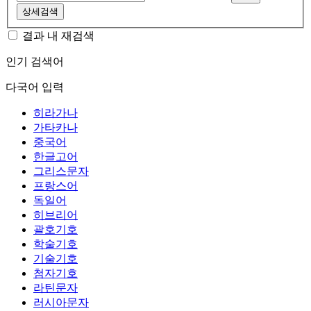
상세검색
결과 내 재검색
인기 검색어
다국어 입력
히라가나
가타카나
중국어
한글고어
그리스문자
프랑스어
독일어
히브리어
괄호기호
학술기호
기술기호
첨자기호
라틴문자
러시아문자