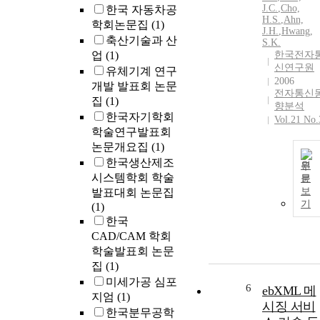
J.C.
,
Cho,
한국 자동차공
H.S.
,
Ahn,
학회논문집
(1)
J.H.
,
Hwang,
축산기술과 산
S.K.
업
(1)
한국전자
신연구원
유체기계 연구
2006
개발 발표회 논문
전자통신
집
(1)
향분석
한국자기학회
Vol.21 No.
학술연구발표회
논문개요집
(1)
한국생산제조
원
시스템학회 학술
문
보
발표대회 논문집
기
(1)
한국
CAD/CAM 학회
학술발표회 논문
집
(1)
미세가공 심포
6
ebXML 메
지엄
(1)
시징 서비
한국분무공학