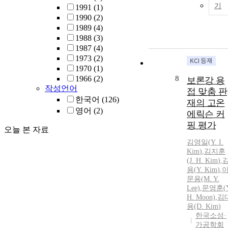
기
1991
(1)
1990
(2)
1989
(4)
1988
(3)
1987
(4)
1973
(2)
1970
(1)
1966
(2)
8
보론강 용
작성언어
접 맞춤 판
한국어
(126)
재의 고온
영어
(2)
에릭슨 커
핑 평가
오늘 본 자료
김영일
(
Y.
I.
Kim
)
,
김지훈
(J. H.
Kim
)
,
용(
Y.
Kim
)
,
문용(M.
Y.
Lee)
,
문영훈(
H. Moon)
,
김
용(D.
Kim
)
한국소성·
가공학회