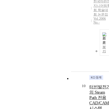
한국마린
지니어링
회 학술대
회 논문집
Vol.2006
No.-
원
문
보
기
10
터빈발전
의 Steam
Path 전용
CAD/CAM
시스템