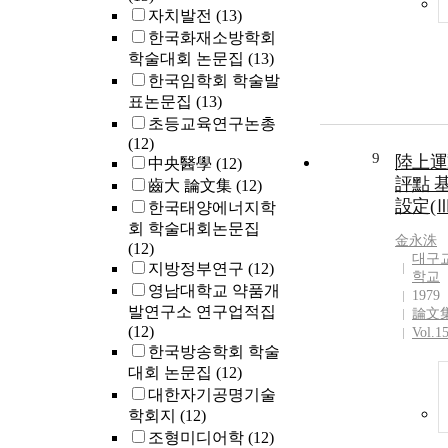
자치발전
(13)
한국화재소방학회
학술대회 논문집
(13)
한국임학회 학술발
표논문집
(13)
초등교육연구논총
(12)
9
陸上運
中央醫學
(12)
評點 
齒大 論文集
(12)
設定(Ⅲ
한국태양에너지학
회 학술대회논문집
金永洙
(12)
대구
지방정부연구
(12)
학교
영남대학교 약품개
1979
발연구소 연구업적집
論文
(12)
Vol.1
한국방송학회 학술
대회 논문집
(12)
대한자기공명기술
학회지
(12)
조형미디어학
(12)