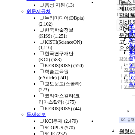
[뉴스 
내림차순
음성 지원
(13)
정
제106
원문제공처
순
10개씩 출
달의 
내
누리미디어(DBpia)
인
자상]
(2,102)
순
조회
1
이되는
한국학술정보
연
출
운전 
(KISS)
(1,251)
제
2
고…“
KISTI(ScienceON)
저
출
(1,116)
은 없
발
3
한국연구재단
관
출
김영수
(KCI)
(583)
(사)
5
KERIS(RISS)
(550)
자연
학술교육원
출
2017
(eArticle)
(241)
1
방송
교보문고(스콜라)
출
Vol.3
(223)
코리아스칼라(코
리아스칼라)
(175)
KERIS(RISS)
(44)
등재정보
KCI등재
(2,479)
SCOPUS
(570)
2
원형어
SCIE
(232)