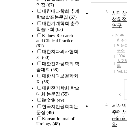
약집
(67)
대한내과학회 추계
3
시대상
학술발표논문집
(67)
성희적
대한기계학회 춘추
연구
학술대회
(63)
Kidney Research
김영수
and Clinical Practice
청주
(61)
인문
구소
대한치과의사협회
1994
지
(60)
人文
대한전자공학회 학
集
술대회
(58)
Vol.1
대한치과보철학회
지
(56)
대한전기학회 학술
대회 논문집
(55)
論文集
(49)
4
위선암
한국지반공학회논
주에서
문집
(49)
retinoic
Korean Journal of
Urology
(48)
와