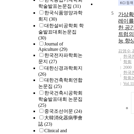
학술발표논문집
(31)
한국식품영양과학
5
가상확
회지
(30)
레이를
대한설비공학회 학
한 공
술발표대회논문집
트럼의
(30)
능 향
Journal of
Apiculture
(29)
김영수
,
한국전자파학회논
한국
문지
(27)
학회
2000
대한신경과학회지
한국
(26)
학회
대한건축학회연합
Vol.1
논문집
(25)
한국건축시공학회
학술발표대회 논문집
(25)
중국조선어문
(24)
大韓消化器病學會
誌
(23)
Clinical and