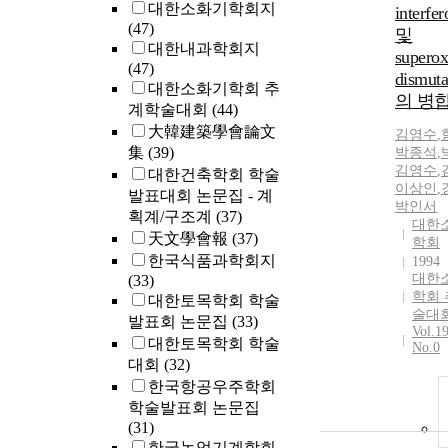
대한소화기학회지
interfe
(47)
및
대한내과학회지
superox
(47)
dismut
대한소화기학회 추
의 병
계학술대회
(44)
大韓建築學會論文
김영수
,
集
(39)
박종석
,
김영수
,
대한건축학회 학술
이상인
,
발표대회 논문집 - 계
박인서
획계/구조계
(37)
대한
天文學會報
(37)
학회
한국식품과학회지
1994
대한
(33)
학회
대한토목학회 학술
술대
발표회 논문집
(33)
Vol.1
대한토목학회 학술
No.0
대회
(32)
한국항공우주학회
학술발표회 논문집
(31)
한국농업기계학회