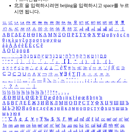
北京 을 입력하시려면
beijing
을 입력하시고 space를 누르
시면 됩니다.
ㅥ
ㅦ
ㅧ
ㅨ
ㅩ
ㅪ
ㅫ
ㅬ
ㅭ
ㅮ
ㅯ
ㅰ
ㅱ
ㅲ
ㅳ
ㅴ
ㅵ
ㅶ
ㅷ
ㅸ
ㅹ
ㅺ
ㅻ
ㅼ
ㅽ
ㅾ
ㅿ
ㆀ
ㆁ
ㆂ
ㆃ
ㆄ
ㆅ
ㆆ
ㆇ
ㆈ
ㆉ
ㆊ
ㆋ
ㆌ
ㆍ
ㆎ
Α
Β
Γ
Δ
Ε
Ζ
Η
Θ
Ι
Κ
Λ
Μ
Ν
Ξ
Ο
Π
Ρ
Σ
Τ
Υ
Φ
Χ
Ψ
Ω
α
β
γ
δ
ε
ζ
η
θ
ι
κ
λ
μ
ν
ξ
ο
π
ρ
σ
τ
υ
φ
χ
ψ
ω
á
à
Á
À
é
è
É
È
ç
Ç
ê
Ä
Ö
Ü
ä
ö
ü
ß
ְ
ֳ
ֲ
ֱ
ָ
ַ
ֵ
ֶ
ִ
ֹ
ּ
ֻ
ׂ
ׁ
ּ
ב
ה
נ
מ
צ
ת
ץ
ש
ד
ג
כ
ע
י
ח
ל
ך
ף
ק
ר
א
ט
ו
ן
ם
פ
‘
’
“
”
〔
〕
〈
〉
「
」
『
』
【
】
＂
（
）
［
］
｛
｝
±
×
÷
≠
≤
≥
∞
∴
♂
♀
∠
⊥
⌒
∂
∇
≡
≒
≪
≫
√
∽
∝
∵
∫
∬
∈
∋
⊆
⊇
⊂
⊃
∪
∩
∧
∨
￢
⇒
⇔
∀
∃
∮
∑
∏
＋
－
＜
＝
＞
、
。
·
‥
…
¨
〃
―
∥
＼
∼
´
～
ˇ
˘
˝
˚
˙
¸
˛
¡
¿
ː
！
＇
，
．
／
：
；
？
＾
＿
｀
｜
½
⅓
⅔
¼
¾
⅛
⅜
⅝
⅞
¹
²
³
⁴
ⁿ
₁
₂
₃
₄
Æ
Ð
Ħ
Ĳ
Ł
Ø
Œ
Þ
Ŧ
Ŋ
æ
đ
ð
ħ
ı
ĳ
ĸ
ŀ
ł
ø
œ
ß
þ
ŧ
ŋ
ŉ
А
Б
В
Г
Д
Е
Ё
Ж
З
И
Й
К
Л
М
Н
О
П
Р
С
Т
У
Ф
Х
Ц
Ч
Ш
Щ
Ъ
Ы
Ь
Э
Ю
Я
а
б
в
г
д
е
ё
ж
з
и
й
к
л
м
н
о
п
р
с
т
у
ф
х
ц
ч
ш
щ
ъ
ы
ь
э
ю
я
′
″
℃
Å
￠
￡
￥
¤
℉
‰
＄
％
Ｆ
￦
㎕
㎖
㎗
ℓ
㎘
㏄
㎣
㎤
㎥
㎦
㎙
㎚
㎛
㎜
㎝
㎞
㎟
㎠
㎡
㎢
㏊
㎍
㎎
㎏
㏏
㎈
㎉
㏈
㎧
㎨
㎰
㎱
㎲
㎳
㎴
㎵
㎶
㎷
㎸
㎹
㎀
㎁
㎂
㎃
㎄
㎺
㎻
㎽
㎾
㎿
㎐
㎑