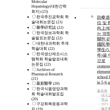
Molecular
Hepatology(대한간학
회지)
(23)
6
한국추진공학회 학
跆拳道
술대회논문집
(23)
位 및 
藥學硏究誌
(22)
向上에
한국정보과학회 학
는 영
술발표논문집
(22)
關한 硏
대한내과학회 추계
國民學
학술대회
(22)
學生(5
한국생산제조시스
年)을
템학회 학술발표대회
으로
논문집
(22)
centere
Archives of
element
Pharmacal Research
school 
(21)
in 5·6 
最新醫學
(20)
한국식품영양과학
金永洙
회 학술대회발표집
대구
(20)
학교
구강회복응용과학
1973
지
(19)
論文