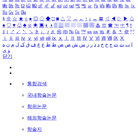
㎒
㎓
㎔
Ω
㏀
㏁
㎊
㎋
㎌
㏖
㏅
㎭
㎮
㎯
㏛
㎩
㎪
㎫
㎬
㏝
㏐
㏓
㏃
㏉
㏜
㏆
§
※
☆
★
○
●
◎
◇
◆
□
■
△
▽
→
←
↑
↓
↔
〓
◁
◀
▷
▶
♤
♠
♡
♥
♧
♣
⊙
◈
▣
◐
◑
▒
▤
▥
▨
▧
▦
▩
♨
☏
☎
☜
☞
¶
†
‡
↕
↗
↙
↖
↘
♭
♩
♪
♬
㉿
㈜
№
㏇
™
㏂
㏘
℡
＃
＆
＊
＠
ª
º
ⅰ
ⅱ
ⅲ
ⅳ
ⅴ
ⅵ
ⅶ
ⅷ
ⅸ
ⅹ
Ⅰ
Ⅱ
Ⅲ
Ⅳ
Ⅴ
Ⅵ
Ⅶ
Ⅷ
Ⅸ
Ⅹ
ا
ب
ت
ث
ج
ح
خ
د
ذ
ر
ز
س
ش
ص
ض
ط
ظ
ع
غ
ف
ق
ک
ل
م
ن
ه
و
ی
닫기
통합검색
국내학술논문
학위논문
해외학술논문
학술지