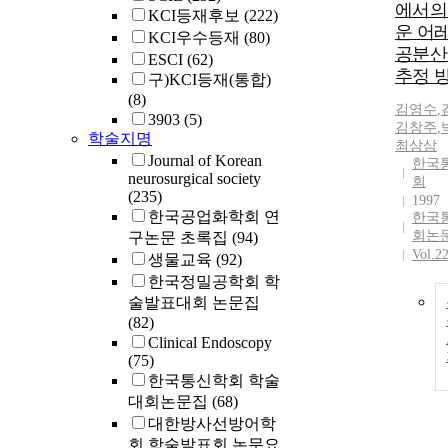
에서의
KCI등재후보
(222)
운 어
KCI우수등재
(80)
공분산
ESCI
(62)
추정 
구)KCI등재(통합)
(8)
김영수
,
3903
(5)
김창주
,
학술지명
최상삼
Journal of Korean
한국
neurosurgical society
회
(235)
1997
한국공업화학회 연
한국
회논
구논문 초록집
(94)
Vol.2
생물교육
(92)
한국정밀공학회 학
술발표대회 논문집
(82)
Clinical Endoscopy
(75)
한국통신학회 학술
대회논문집
(68)
대한방사선방어학
회 학술발표회 논문요