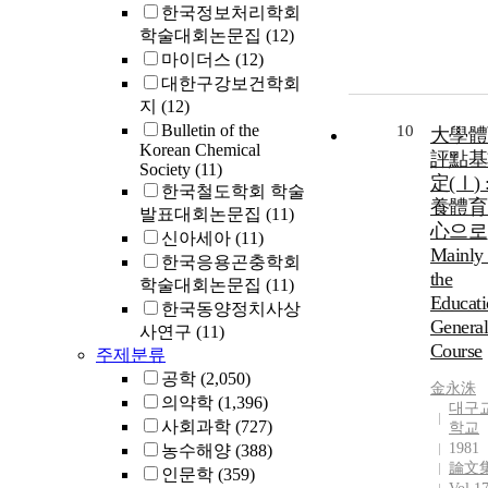
한국정보처리학회
학술대회논문집
(12)
마이더스
(12)
대한구강보건학회
지
(12)
Bulletin of the
10
大學體
Korean Chemical
評點基
Society
(11)
定(Ⅰ) 
한국철도학회 학술
養體育
발표대회논문집
(11)
心으로
신아세아
(11)
Mainly
한국응용곤충학회
the
학술대회논문집
(11)
Educati
한국동양정치사상
Genera
사연구
(11)
Course
주제분류
공학
(2,050)
金永洙
의약학
(1,396)
대구
사회과학
(727)
학교
1981
농수해양
(388)
論文
인문학
(359)