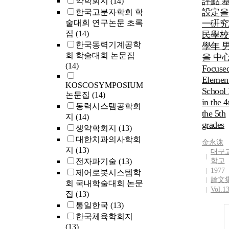
評點 
약학회지
(14)
設定을
한국고분자학회 학
술대회 연구논문 초록
一硏究 
집
(14)
民學校 
한국동력기계공학
學年 
회 학술대회 논문집
을 中
(14)
Focuse
Elemen
KOSCOSYMPOSIUM
School 
논문집
(14)
in the 
동력시스템공학회
the 5th
지
(14)
grades
생약학회지
(13)
대한치과의사학회
金永洙
지
(13)
대구
전자파기술
(13)
학교
1977
제어로봇시스템학
論文
회 국내학술대회 논문
Vol.1
집
(13)
통일한국
(13)
한국체육학회지
(13)