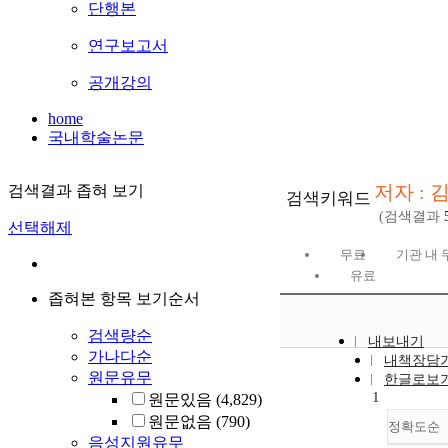
단행본
연구보고서
공개강의
home
국내학술논문
저자 : 
검색결과 좁혀 보기
검색키워드
(검색결과
선택해제
무료
기관 내 
유료
좁혀본 항목 보기순서
검색량순
내보내기
가나다순
내책장담
원문유무
한글로보
1
원문있음
(4,829)
원문없음
(790)
정확도순
음성지원유무