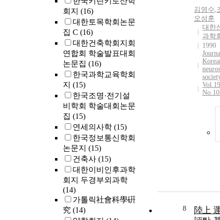
한국키틴키토산학
김영수
,
회지
(16)
오성훈
대한토목학회논문
대한
집 C
(16)
과학
대한건축학회지회
1990
연합회 학술발표대회
Journa
Korea
논문집
(16)
neuros
한국과학교육학회
societ
지
(15)
Vol.1
No.10
한국조명·전기설
비학회 학술대회논문
집
(15)
연세의사학
(15)
한국정보통신학회
논문지
(15)
건축사
(15)
대한이비인후과학
회지 두경부외과학
(14)
가톨릭社會科學硏
8
陸上 
究
(14)