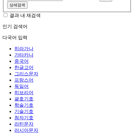
상세검색
결과 내 재검색
인기 검색어
다국어 입력
히라가나
가타카나
중국어
한글고어
그리스문자
프랑스어
독일어
히브리어
괄호기호
학술기호
기술기호
첨자기호
라틴문자
러시아문자