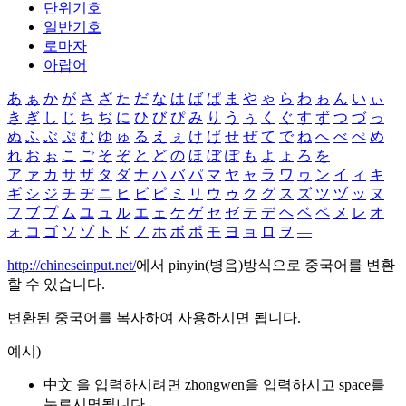
단위기호
일반기호
로마자
아랍어
あ
ぁ
か
が
さ
ざ
た
だ
な
は
ば
ぱ
ま
や
ゃ
ら
わ
ゎ
ん
い
ぃ
き
ぎ
し
じ
ち
ぢ
に
ひ
び
ぴ
み
り
う
ぅ
く
ぐ
す
ず
つ
づ
っ
ぬ
ふ
ぶ
ぷ
む
ゆ
ゅ
る
え
ぇ
け
げ
せ
ぜ
て
で
ね
へ
べ
ぺ
め
れ
お
ぉ
こ
ご
そ
ぞ
と
ど
の
ほ
ぼ
ぽ
も
よ
ょ
ろ
を
ア
ァ
カ
サ
ザ
タ
ダ
ナ
ハ
バ
パ
マ
ヤ
ャ
ラ
ワ
ヮ
ン
イ
ィ
キ
ギ
シ
ジ
チ
ヂ
ニ
ヒ
ビ
ピ
ミ
リ
ウ
ゥ
ク
グ
ス
ズ
ツ
ヅ
ッ
ヌ
フ
ブ
プ
ム
ユ
ュ
ル
エ
ェ
ケ
ゲ
セ
ゼ
テ
デ
ヘ
ベ
ペ
メ
レ
オ
ォ
コ
ゴ
ソ
ゾ
ト
ド
ノ
ホ
ボ
ポ
モ
ヨ
ョ
ロ
ヲ
―
http://chineseinput.net/
에서 pinyin(병음)방식으로 중국어를 변환
할 수 있습니다.
변환된 중국어를 복사하여 사용하시면 됩니다.
예시)
中文 을 입력하시려면
zhongwen
을 입력하시고 space를
누르시면됩니다.