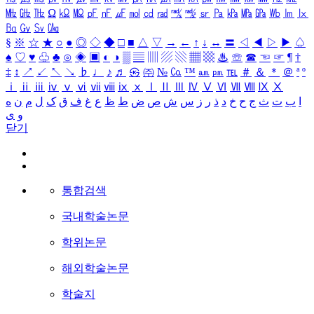
㎒
㎓
㎔
Ω
㏀
㏁
㎊
㎋
㎌
㏖
㏅
㎭
㎮
㎯
㏛
㎩
㎪
㎫
㎬
㏝
㏐
㏓
㏃
㏉
㏜
㏆
§
※
☆
★
○
●
◎
◇
◆
□
■
△
▽
→
←
↑
↓
↔
〓
◁
◀
▷
▶
♤
♠
♡
♥
♧
♣
⊙
◈
▣
◐
◑
▒
▤
▥
▨
▧
▦
▩
♨
☏
☎
☜
☞
¶
†
‡
↕
↗
↙
↖
↘
♭
♩
♪
♬
㉿
㈜
№
㏇
™
㏂
㏘
℡
＃
＆
＊
＠
ª
º
ⅰ
ⅱ
ⅲ
ⅳ
ⅴ
ⅵ
ⅶ
ⅷ
ⅸ
ⅹ
Ⅰ
Ⅱ
Ⅲ
Ⅳ
Ⅴ
Ⅵ
Ⅶ
Ⅷ
Ⅸ
Ⅹ
ا
ب
ت
ث
ج
ح
خ
د
ذ
ر
ز
س
ش
ص
ض
ط
ظ
ع
غ
ف
ق
ک
ل
م
ن
ه
و
ی
닫기
통합검색
국내학술논문
학위논문
해외학술논문
학술지