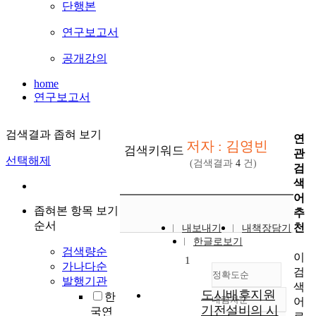
단행본
연구보고서
공개강의
home
연구보고서
검색결과 좁혀 보기
연
저자 : 김영빈
검색키워드
관
선택해제
(검색결과
4
건)
검
색
어
좁혀본 항목 보기
추
순서
천
내보내기
내책장담기
한글로보기
검색량순
이
1
가나다순
검
정확도순
발행기관
색
도시배후지원
한
내림차순
어
정확도
기전설비의 시
국연