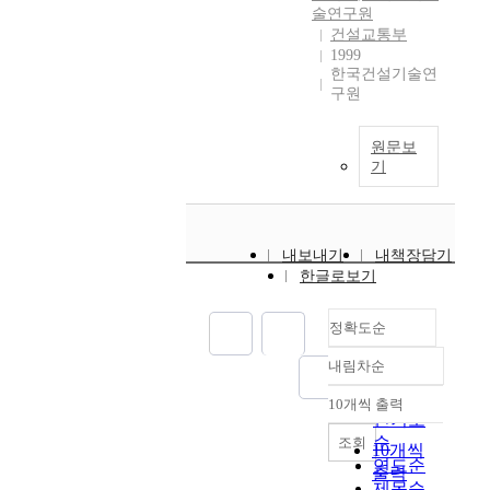
술연구원
건설교통부
1999
한국건설기술연
구원
원문보
기
내보내기
내책장담기
한글로보기
정확도순
내림차순
정확도
순
10개씩 출력
내림차순
인기도
순
조회
10개씩
연도순
출력
제목순