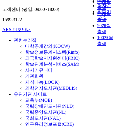
20개씩
저자순
출력
고객센터 (평일: 09:00~18:00)
발행기
30개씩
관순
1599-3122
출력
50개씩
ARS 번호안내
출력
100개씩
관련누리집
출력
대학공개강의(KOCW)
학술정보통계시스템(Rinfo)
외국학술지지원센터(FRIC)
학술관계분석서비스(SAM)
사서커뮤니티
기관회원
지식나눔(LOOK)
의학전자도서관(MEDLIS)
유관기관 사이트
교육부(MOE)
국립장애인도서관(NLD)
국립중앙도서관(NL)
국회도서관(NAL)
연구윤리정보포털(CRE)