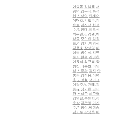
이충동
,
김남해
,
서
광덕
,
김두식
,
송석
현
,
신상엽
,
안재순
,
이태호
,
김철주
,
김
윤호
,
김진선
,
한성
수
,
정인대
,
이오선
,
박두만
,
김경완
,
최
성종
,
주인환
,
김원
표
,
이영기
,
이명선
,
김용호
,
장성영
,
이
성목
,
방이석
,
김연
준
,
이현원
,
김명찬
,
이유식
,
최규복
,
황
병철
,
배본호
,
이인
석
,
신종환
,
김진
,
안
홍관
,
김진웅
,
이병
춘
,
고영철
,
정만규
,
이광주
,
박건태
,
김
종규
,
정기찬
,
김태
완
,
조성준
,
이준엽
,
김연달
,
송인범
,
정
춘상
,
김관영
,
이기
주
,
전창성
,
박형승
,
김기두
,
강성욱
,
이