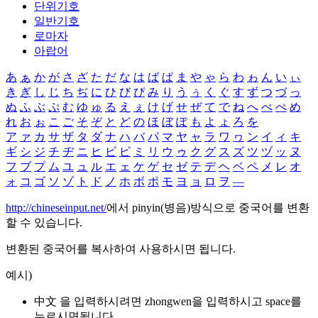
단위기호
일반기호
로마자
아랍어
あ
ぁ
か
が
さ
ざ
た
だ
な
は
ば
ぱ
ま
や
ゃ
ら
わ
ゎ
ん
い
ぃ
き
ぎ
し
じ
ち
ぢ
に
ひ
び
ぴ
み
り
う
ぅ
く
ぐ
す
ず
つ
づ
っ
ぬ
ふ
ぶ
ぷ
む
ゆ
ゅ
る
え
ぇ
け
げ
せ
ぜ
て
で
ね
へ
べ
ぺ
め
れ
お
ぉ
こ
ご
そ
ぞ
と
ど
の
ほ
ぼ
ぽ
も
よ
ょ
ろ
を
ア
ァ
カ
サ
ザ
タ
ダ
ナ
ハ
バ
パ
マ
ヤ
ャ
ラ
ワ
ヮ
ン
イ
ィ
キ
ギ
シ
ジ
チ
ヂ
ニ
ヒ
ビ
ピ
ミ
リ
ウ
ゥ
ク
グ
ス
ズ
ツ
ヅ
ッ
ヌ
フ
ブ
プ
ム
ユ
ュ
ル
エ
ェ
ケ
ゲ
セ
ゼ
テ
デ
ヘ
ベ
ペ
メ
レ
オ
ォ
コ
ゴ
ソ
ゾ
ト
ド
ノ
ホ
ボ
ポ
モ
ヨ
ョ
ロ
ヲ
―
http://chineseinput.net/
에서 pinyin(병음)방식으로 중국어를 변환
할 수 있습니다.
변환된 중국어를 복사하여 사용하시면 됩니다.
예시)
中文 을 입력하시려면
zhongwen
을 입력하시고 space를
누르시면됩니다.