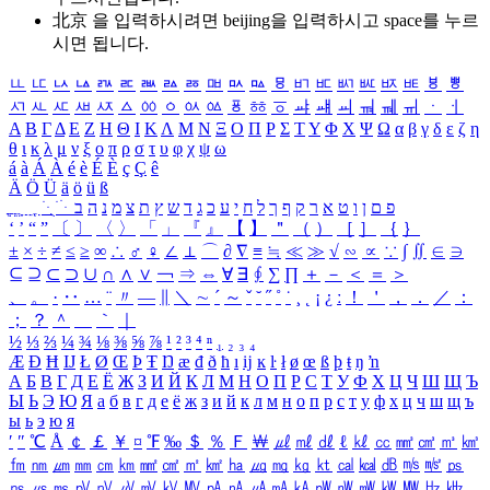
北京 을 입력하시려면
beijing
을 입력하시고 space를 누르
시면 됩니다.
ㅥ
ㅦ
ㅧ
ㅨ
ㅩ
ㅪ
ㅫ
ㅬ
ㅭ
ㅮ
ㅯ
ㅰ
ㅱ
ㅲ
ㅳ
ㅴ
ㅵ
ㅶ
ㅷ
ㅸ
ㅹ
ㅺ
ㅻ
ㅼ
ㅽ
ㅾ
ㅿ
ㆀ
ㆁ
ㆂ
ㆃ
ㆄ
ㆅ
ㆆ
ㆇ
ㆈ
ㆉ
ㆊ
ㆋ
ㆌ
ㆍ
ㆎ
Α
Β
Γ
Δ
Ε
Ζ
Η
Θ
Ι
Κ
Λ
Μ
Ν
Ξ
Ο
Π
Ρ
Σ
Τ
Υ
Φ
Χ
Ψ
Ω
α
β
γ
δ
ε
ζ
η
θ
ι
κ
λ
μ
ν
ξ
ο
π
ρ
σ
τ
υ
φ
χ
ψ
ω
á
à
Á
À
é
è
É
È
ç
Ç
ê
Ä
Ö
Ü
ä
ö
ü
ß
ְ
ֳ
ֲ
ֱ
ָ
ַ
ֵ
ֶ
ִ
ֹ
ּ
ֻ
ׂ
ׁ
ּ
ב
ה
נ
מ
צ
ת
ץ
ש
ד
ג
כ
ע
י
ח
ל
ך
ף
ק
ר
א
ט
ו
ן
ם
פ
‘
’
“
”
〔
〕
〈
〉
「
」
『
』
【
】
＂
（
）
［
］
｛
｝
±
×
÷
≠
≤
≥
∞
∴
♂
♀
∠
⊥
⌒
∂
∇
≡
≒
≪
≫
√
∽
∝
∵
∫
∬
∈
∋
⊆
⊇
⊂
⊃
∪
∩
∧
∨
￢
⇒
⇔
∀
∃
∮
∑
∏
＋
－
＜
＝
＞
、
。
·
‥
…
¨
〃
―
∥
＼
∼
´
～
ˇ
˘
˝
˚
˙
¸
˛
¡
¿
ː
！
＇
，
．
／
：
；
？
＾
＿
｀
｜
½
⅓
⅔
¼
¾
⅛
⅜
⅝
⅞
¹
²
³
⁴
ⁿ
₁
₂
₃
₄
Æ
Ð
Ħ
Ĳ
Ł
Ø
Œ
Þ
Ŧ
Ŋ
æ
đ
ð
ħ
ı
ĳ
ĸ
ŀ
ł
ø
œ
ß
þ
ŧ
ŋ
ŉ
А
Б
В
Г
Д
Е
Ё
Ж
З
И
Й
К
Л
М
Н
О
П
Р
С
Т
У
Ф
Х
Ц
Ч
Ш
Щ
Ъ
Ы
Ь
Э
Ю
Я
а
б
в
г
д
е
ё
ж
з
и
й
к
л
м
н
о
п
р
с
т
у
ф
х
ц
ч
ш
щ
ъ
ы
ь
э
ю
я
′
″
℃
Å
￠
￡
￥
¤
℉
‰
＄
％
Ｆ
￦
㎕
㎖
㎗
ℓ
㎘
㏄
㎣
㎤
㎥
㎦
㎙
㎚
㎛
㎜
㎝
㎞
㎟
㎠
㎡
㎢
㏊
㎍
㎎
㎏
㏏
㎈
㎉
㏈
㎧
㎨
㎰
㎱
㎲
㎳
㎴
㎵
㎶
㎷
㎸
㎹
㎀
㎁
㎂
㎃
㎄
㎺
㎻
㎽
㎾
㎿
㎐
㎑