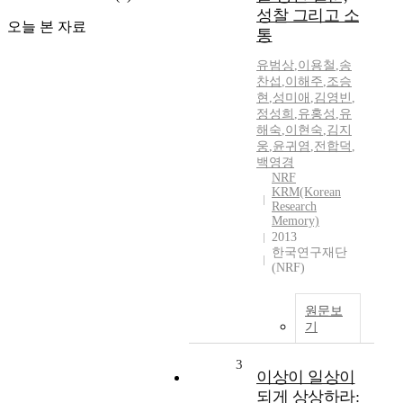
성찰 그리고 소
오늘 본 자료
통
유범상
,
이용철
,
송
찬섭
,
이해주
,
조승
현
,
성미애
,
김영빈
,
정성희
,
유홍성
,
유
해숙
,
이현숙
,
김지
웅
,
윤귀염
,
전합덕
,
백영경
NRF
KRM(Korean
Research
Memory)
2013
한국연구재단
(NRF)
원문보
기
3
이상이 일상이
되게 상상하라: