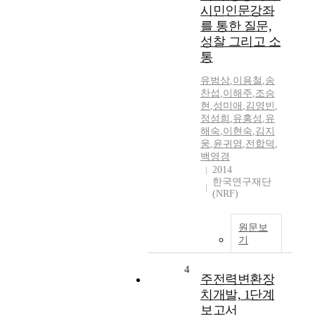
시민인문강좌
를 통한 질문,
성찰 그리고 소
통
유범상
,
이용철
,
송
찬섭
,
이해주
,
조승
현
,
성미애
,
김영빈
,
정성희
,
유홍성
,
유
해숙
,
이현숙
,
김지
웅
,
윤귀염
,
전합덕
,
백영경
2014
한국연구재단
(NRF)
원문보
기
4
주전력변환장
치개발, 1단계
보고서