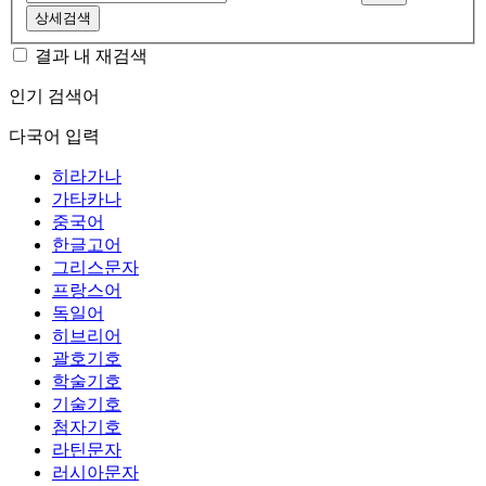
상세검색
결과 내 재검색
인기 검색어
다국어 입력
히라가나
가타카나
중국어
한글고어
그리스문자
프랑스어
독일어
히브리어
괄호기호
학술기호
기술기호
첨자기호
라틴문자
러시아문자