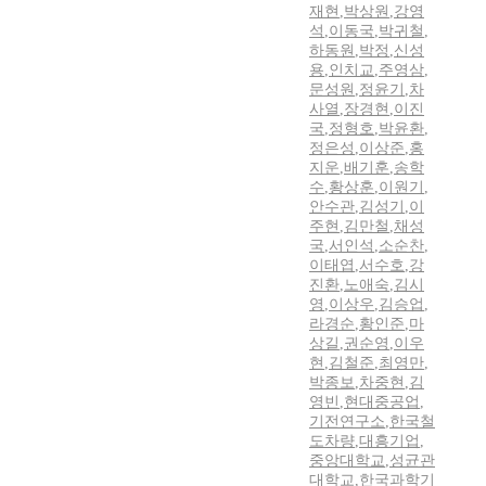
재현
,
박상원
,
강영
석
,
이동국
,
박귀철
,
하동원
,
박정
,
신성
용
,
인치교
,
주영삼
,
문성원
,
정윤기
,
차
사열
,
장경현
,
이진
국
,
정형호
,
박윤환
,
정은성
,
이상준
,
홍
지운
,
배기훈
,
송학
수
,
황상훈
,
이원기
,
안수관
,
김성기
,
이
주현
,
김만철
,
채성
국
,
서인석
,
소순찬
,
이태엽
,
서수호
,
강
진환
,
노애숙
,
김시
영
,
이상우
,
김승업
,
라경순
,
황인준
,
마
상길
,
권순영
,
이우
현
,
김철준
,
최영만
,
박종보
,
차중현
,
김
영빈
,
현대중공업
,
기전연구소
,
한국철
도차량
,
대흥기업
,
중앙대학교
,
성균관
대학교
,
한국과학기