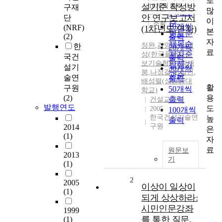
로
순
설기준 작성방
10개씩 출력
구재
내림차순
많
인기도
안 연구보고서
단
이
순
조회
10개씩
(NRF)
(1차년도 연차)
본
연도순
(2)
출력
자
제목순
정완
,
김영빈
,
장경
한
20개씩
료
저자순
성(한국플랜트정
국건
출력
보기술협회)
,
최재
발행기
설기
30개씩
붕
,
나정길
,
이상민
,
관순
술연
출력
배성렬(성균관대
활
구원
50개씩
학교)
용
(2)
출력
건설교통부
발행연도
도
2005
100개씩
한국건설기술연
높
출력
구원
2014
은
(1)
자
료
원문보
2013
기
(1)
2
2005
이상이 일상이
(1)
되게 상상하라:
시민인문강좌
1999
를 통한 질문,
(1)