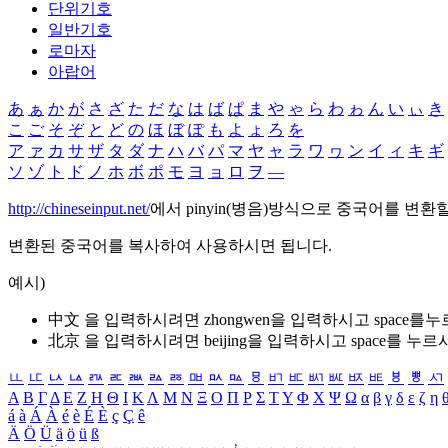
단위기호
일반기호
로마자
아랍어
あ
ぁ
か
が
さ
ざ
た
だ
な
は
ば
ぱ
ま
や
ゃ
ら
わ
ゎ
ん
い
ぃ
き
こ
ご
そ
ぞ
と
ど
の
ほ
ぼ
ぽ
も
よ
ょ
ろ
を
ア
ァ
カ
サ
ザ
タ
ダ
ナ
ハ
バ
パ
マ
ヤ
ャ
ラ
ワ
ヮ
ン
イ
ィ
キ
ギ
ソ
ゾ
ト
ド
ノ
ホ
ボ
ポ
モ
ヨ
ョ
ロ
ヲ
―
http://chineseinput.net/
에서 pinyin(병음)방식으로 중국어를 변환
변환된 중국어를 복사하여 사용하시면 됩니다.
예시)
中文 을 입력하시려면
zhongwen
을 입력하시고 space를
北京 을 입력하시려면
beijing
을 입력하시고 space를 누르
ㅥ
ㅦ
ㅧ
ㅨ
ㅩ
ㅪ
ㅫ
ㅬ
ㅭ
ㅮ
ㅯ
ㅰ
ㅱ
ㅲ
ㅳ
ㅴ
ㅵ
ㅶ
ㅷ
ㅸ
ㅹ
ㅺ
Α
Β
Γ
Δ
Ε
Ζ
Η
Θ
Ι
Κ
Λ
Μ
Ν
Ξ
Ο
Π
Ρ
Σ
Τ
Υ
Φ
Χ
Ψ
Ω
α
β
γ
δ
ε
ζ
η
á
à
Á
À
é
è
É
È
ç
Ç
ê
Ä
Ö
Ü
ä
ö
ü
ß