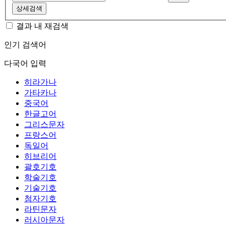
상세검색
결과 내 재검색
인기 검색어
다국어 입력
히라가나
가타카나
중국어
한글고어
그리스문자
프랑스어
독일어
히브리어
괄호기호
학술기호
기술기호
첨자기호
라틴문자
러시아문자