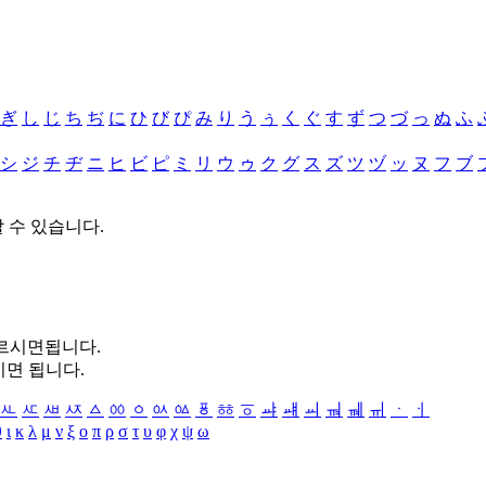
ぎ
し
じ
ち
ぢ
に
ひ
び
ぴ
み
り
う
ぅ
く
ぐ
す
ず
つ
づ
っ
ぬ
ふ
シ
ジ
チ
ヂ
ニ
ヒ
ビ
ピ
ミ
リ
ウ
ゥ
ク
グ
ス
ズ
ツ
ヅ
ッ
ヌ
フ
ブ
할 수 있습니다.
누르시면됩니다.
시면 됩니다.
ㅻ
ㅼ
ㅽ
ㅾ
ㅿ
ㆀ
ㆁ
ㆂ
ㆃ
ㆄ
ㆅ
ㆆ
ㆇ
ㆈ
ㆉ
ㆊ
ㆋ
ㆌ
ㆍ
ㆎ
θ
ι
κ
λ
μ
ν
ξ
ο
π
ρ
σ
τ
υ
φ
χ
ψ
ω