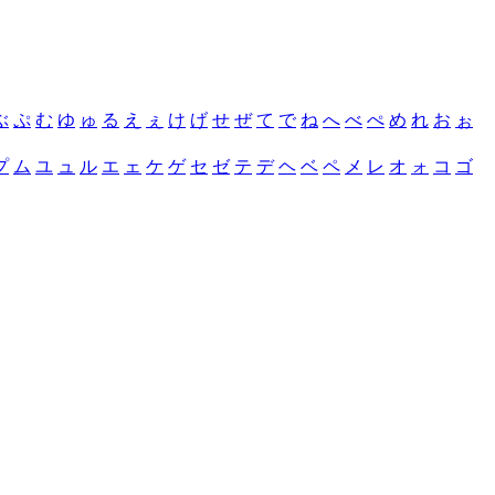
ぶ
ぷ
む
ゆ
ゅ
る
え
ぇ
け
げ
せ
ぜ
て
で
ね
へ
べ
ぺ
め
れ
お
ぉ
プ
ム
ユ
ュ
ル
エ
ェ
ケ
ゲ
セ
ゼ
テ
デ
ヘ
ベ
ペ
メ
レ
オ
ォ
コ
ゴ