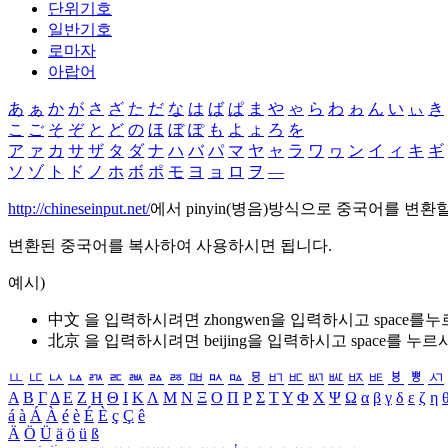
단위기호
일반기호
로마자
아랍어
あ
ぁ
か
が
さ
ざ
た
だ
な
は
ば
ぱ
ま
や
ゃ
ら
わ
ゎ
ん
い
ぃ
き
こ
ご
そ
ぞ
と
ど
の
ほ
ぼ
ぽ
も
よ
ょ
ろ
を
ア
ァ
カ
サ
ザ
タ
ダ
ナ
ハ
バ
パ
マ
ヤ
ャ
ラ
ワ
ヮ
ン
イ
ィ
キ
ギ
ソ
ゾ
ト
ド
ノ
ホ
ボ
ポ
モ
ヨ
ョ
ロ
ヲ
―
http://chineseinput.net/
에서 pinyin(병음)방식으로 중국어를 변환
변환된 중국어를 복사하여 사용하시면 됩니다.
예시)
中文 을 입력하시려면
zhongwen
을 입력하시고 space를
北京 을 입력하시려면
beijing
을 입력하시고 space를 누르
ㅥ
ㅦ
ㅧ
ㅨ
ㅩ
ㅪ
ㅫ
ㅬ
ㅭ
ㅮ
ㅯ
ㅰ
ㅱ
ㅲ
ㅳ
ㅴ
ㅵ
ㅶ
ㅷ
ㅸ
ㅹ
ㅺ
Α
Β
Γ
Δ
Ε
Ζ
Η
Θ
Ι
Κ
Λ
Μ
Ν
Ξ
Ο
Π
Ρ
Σ
Τ
Υ
Φ
Χ
Ψ
Ω
α
β
γ
δ
ε
ζ
η
á
à
Á
À
é
è
É
È
ç
Ç
ê
Ä
Ö
Ü
ä
ö
ü
ß