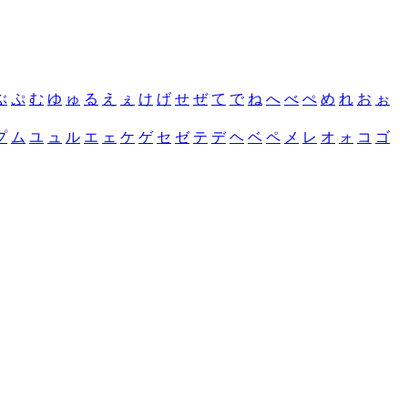
ぶ
ぷ
む
ゆ
ゅ
る
え
ぇ
け
げ
せ
ぜ
て
で
ね
へ
べ
ぺ
め
れ
お
ぉ
プ
ム
ユ
ュ
ル
エ
ェ
ケ
ゲ
セ
ゼ
テ
デ
ヘ
ベ
ペ
メ
レ
オ
ォ
コ
ゴ