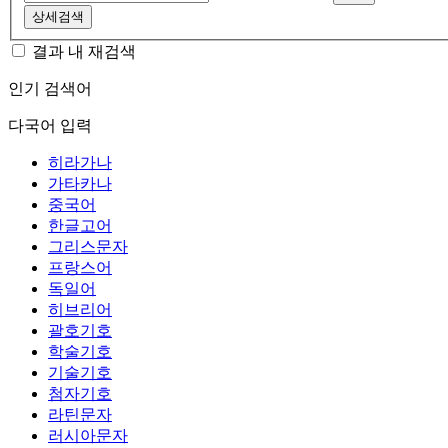
상세검색
결과 내 재검색
인기 검색어
다국어 입력
히라가나
가타카나
중국어
한글고어
그리스문자
프랑스어
독일어
히브리어
괄호기호
학술기호
기술기호
첨자기호
라틴문자
러시아문자