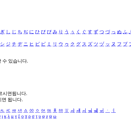
ぎ
し
じ
ち
ぢ
に
ひ
び
ぴ
み
り
う
ぅ
く
ぐ
す
ず
つ
づ
っ
ぬ
ふ
シ
ジ
チ
ヂ
ニ
ヒ
ビ
ピ
ミ
リ
ウ
ゥ
ク
グ
ス
ズ
ツ
ヅ
ッ
ヌ
フ
ブ
할 수 있습니다.
누르시면됩니다.
시면 됩니다.
ㅻ
ㅼ
ㅽ
ㅾ
ㅿ
ㆀ
ㆁ
ㆂ
ㆃ
ㆄ
ㆅ
ㆆ
ㆇ
ㆈ
ㆉ
ㆊ
ㆋ
ㆌ
ㆍ
ㆎ
θ
ι
κ
λ
μ
ν
ξ
ο
π
ρ
σ
τ
υ
φ
χ
ψ
ω