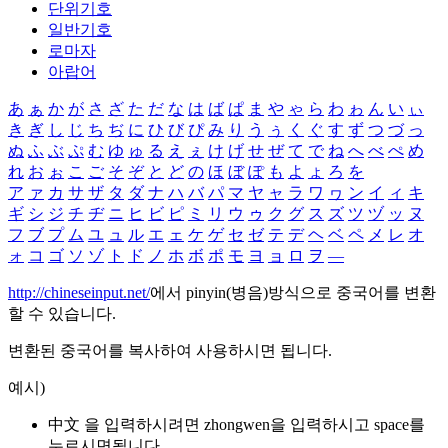
단위기호
일반기호
로마자
아랍어
あ
ぁ
か
が
さ
ざ
た
だ
な
は
ば
ぱ
ま
や
ゃ
ら
わ
ゎ
ん
い
ぃ
き
ぎ
し
じ
ち
ぢ
に
ひ
び
ぴ
み
り
う
ぅ
く
ぐ
す
ず
つ
づ
っ
ぬ
ふ
ぶ
ぷ
む
ゆ
ゅ
る
え
ぇ
け
げ
せ
ぜ
て
で
ね
へ
べ
ぺ
め
れ
お
ぉ
こ
ご
そ
ぞ
と
ど
の
ほ
ぼ
ぽ
も
よ
ょ
ろ
を
ア
ァ
カ
サ
ザ
タ
ダ
ナ
ハ
バ
パ
マ
ヤ
ャ
ラ
ワ
ヮ
ン
イ
ィ
キ
ギ
シ
ジ
チ
ヂ
ニ
ヒ
ビ
ピ
ミ
リ
ウ
ゥ
ク
グ
ス
ズ
ツ
ヅ
ッ
ヌ
フ
ブ
プ
ム
ユ
ュ
ル
エ
ェ
ケ
ゲ
セ
ゼ
テ
デ
ヘ
ベ
ペ
メ
レ
オ
ォ
コ
ゴ
ソ
ゾ
ト
ド
ノ
ホ
ボ
ポ
モ
ヨ
ョ
ロ
ヲ
―
http://chineseinput.net/
에서 pinyin(병음)방식으로 중국어를 변환
할 수 있습니다.
변환된 중국어를 복사하여 사용하시면 됩니다.
예시)
中文 을 입력하시려면
zhongwen
을 입력하시고 space를
누르시면됩니다.