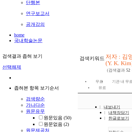
단행본
연구보고서
공개강의
home
국내학술논문
저자 : 김
검색결과 좁혀 보기
검색키워드
(Y. K. Kim
선택해제
(검색결과
52
무료
기관 내 무
좁혀본 항목 보기순서
유료
검색량순
가나다순
내보내기
원문유무
내책장담기
원문있음
(50)
한글로보기
원문없음
(2)
원문제공처