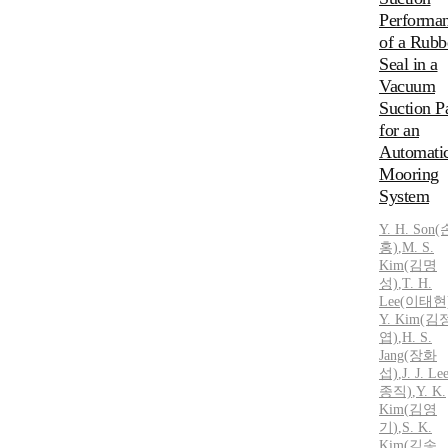
Performa
of a Rubb
Seal in a
Vacuum
Suction P
for an
Automati
Mooring
System
Y.
H. Son
홍)
,
M. S.
Kim
(김명
성)
,
T. H.
Lee(이태현
Y.
Kim
(김
엽)
,
H. S.
Jang(장화
섭)
,
J. J. L
종직)
,
Y.
K.
Kim
(
김영
기
)
,
S.
K.
Kim
(김송