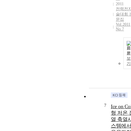
2011
전력전
술대회 
문집
Vol.2011
No.7
원
문
보
기
7
Ice on Coi
형 저온 
열 축열
스템에