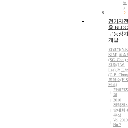
보
기
8
2
전기자
용 BLDC
구동장
개발
김영기
(
Y.
K
KIM
)
,
최승
(SC. Choi)
,
진우(J.W.
Lee)
,
정교
(G.B. Chun
목형수(H.S
Mok)
전력전
회
2010
전력전
술대회 
문집
Vol.2010
No.7