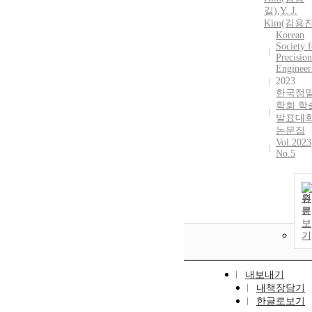
길)
,
Y.
J.
Kim
(김용진
Korean
Society f
Precision
Engineer
2023
한국정
학회 학
발표대
논문집
Vol.2023
No.5
원
문
보
기
내보내기
내책장담기
한글로보기