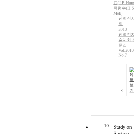
표(J.P. Hon
목형수(H.S
Mok)
전력전
회
2010
전력전
술대회 
문집
Vol.2010
No.7
원
문
보
기
10
Study on
Suction