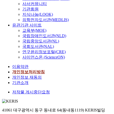
사서커뮤니티
기관회원
지식나눔(LOOK)
의학전자도서관(MEDLIS)
유관기관 사이트
교육부(MOE)
국립장애인도서관(NLD)
국립중앙도서관(NL)
국회도서관(NAL)
연구윤리정보포털(CRE)
사이언스온 (ScienceON)
이용약관
개인정보처리방침
개인정보 재동의
기관소개
저작물 게시중단요청
41061 대구광역시 동구 동내로 64(동내동1119) KERIS빌딩