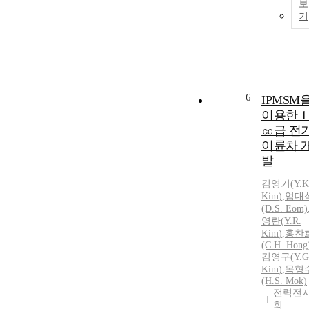
보
기
6
IPMSM
이용한 1
㏄급 전
이륜차 
발
김영기
(
Y.
K
Kim
)
,
엄대
(D.S. Eom)
영란(
Y.
R.
Kim
)
,
홍찬
(C.H. Hong
김영구(
Y.
G
Kim
)
,
목형
(H.S. Mok)
전력전
회