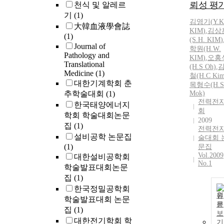
뢰성 평
천식 및 알레르
기
(1)
김영기
(
Y.
K
大韓血液學會誌
KIM
)
,
김상
(1)
(S.H.
KIM
)
Journal of
학원(H.W.
Pathology and
KIM
)
,
오홍
Translational
(H.S Oh)
,
Medicine
(1)
철(H.C
Ki
대한기계학회 춘
목형수(H.S
추학술대회
(1)
Mok)
전력전
한국태양에너지
회
학회 학술대회논문
2009
집
(1)
전력전
설비공학 논문집
술대회 
(1)
문집
Vol.2009
대한설비공학회
No.1
학술발표대회논문
집
(1)
한국정밀공학회
원
학술발표대회 논문
문
집
(1)
보
대한전기학회 학
기