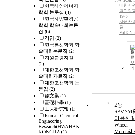
S.W.
,
Koh, I
대한자
한국태양에너지
경지질
학회 논문집
(8)
1976
한국해양환경공
자원환
학회 학술대회논문
질
집
(6)
Vol.9 No
감염
(2)
한국통신학회 학
술대회논문집
(2)
원
자원환경지질
문
보
(2)
기
대한조선학회 학
술대회자료집
(2)
대한조선학회 논
문집
(2)
論文集
(1)
基礎科學
(1)
2
2상
工大硏究報
(1)
SPMSM
Korean Chemical
이용한 In
Engineering
Wheel
Research(HWAHAK
Motor의
KONGHA
(1)