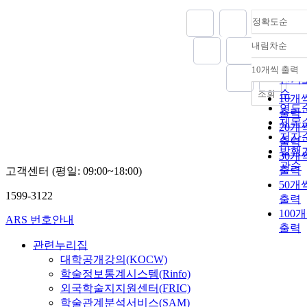
정확도순
내림차순
정확
순
10개씩 출력
내림
인기
순
조회
10개
연도
출력
제목
20개
저자
출력
발행
30개
관순
출력
고객센터 (평일: 09:00~18:00)
50개
1599-3122
출력
100
ARS 번호안내
출력
관련누리집
대학공개강의(KOCW)
학술정보통계시스템(Rinfo)
외국학술지지원센터(FRIC)
학술관계분석서비스(SAM)