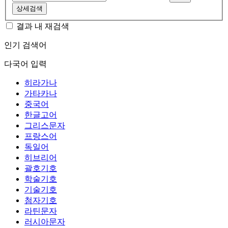
상세검색
결과 내 재검색
인기 검색어
다국어 입력
히라가나
가타카나
중국어
한글고어
그리스문자
프랑스어
독일어
히브리어
괄호기호
학술기호
기술기호
첨자기호
라틴문자
러시아문자