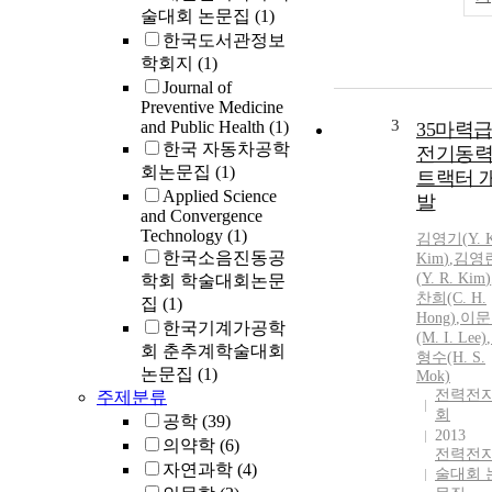
술대회 논문집
(1)
한국도서관정보
학회지
(1)
Journal of
Preventive Medicine
3
and Public Health
(1)
35마력
한국 자동차공학
전기동
회논문집
(1)
트랙터 
Applied Science
발
and Convergence
Technology
(1)
김영기
(
Y.
한국소음진동공
Kim
)
,
김영
(
Y.
R.
Kim
)
학회 학술대회논문
찬희(C. H.
집
(1)
Hong)
,
이문
한국기계가공학
(M. I. Lee)
,
회 춘추계학술대회
형수(H. S.
논문집
(1)
Mok)
전력전
주제분류
회
공학
(39)
2013
의약학
(6)
전력전
자연과학
(4)
술대회 