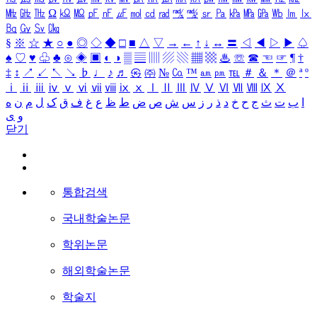
㎒
㎓
㎔
Ω
㏀
㏁
㎊
㎋
㎌
㏖
㏅
㎭
㎮
㎯
㏛
㎩
㎪
㎫
㎬
㏝
㏐
㏓
㏃
㏉
㏜
㏆
§
※
☆
★
○
●
◎
◇
◆
□
■
△
▽
→
←
↑
↓
↔
〓
◁
◀
▷
▶
♤
♠
♡
♥
♧
♣
⊙
◈
▣
◐
◑
▒
▤
▥
▨
▧
▦
▩
♨
☏
☎
☜
☞
¶
†
‡
↕
↗
↙
↖
↘
♭
♩
♪
♬
㉿
㈜
№
㏇
™
㏂
㏘
℡
＃
＆
＊
＠
ª
º
ⅰ
ⅱ
ⅲ
ⅳ
ⅴ
ⅵ
ⅶ
ⅷ
ⅸ
ⅹ
Ⅰ
Ⅱ
Ⅲ
Ⅳ
Ⅴ
Ⅵ
Ⅶ
Ⅷ
Ⅸ
Ⅹ
ا
ب
ت
ث
ج
ح
خ
د
ذ
ر
ز
س
ش
ص
ض
ط
ظ
ع
غ
ف
ق
ک
ل
م
ن
ه
و
ی
닫기
통합검색
국내학술논문
학위논문
해외학술논문
학술지