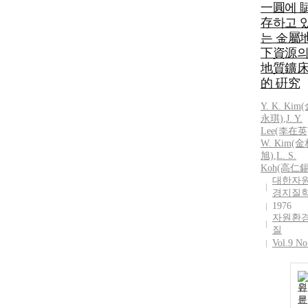
一圓에 
存하고 
는 金屬
下資源
地質鑛
的 硏究
Y.
K.
Kim
(
永琪)
,
J.
Y.
Lee(李在英
W.
Kim
(金
旭)
,
L. S.
Koh(高仁錫
대한자
경지질
1976
자원환
질
Vol.9 No
원
문