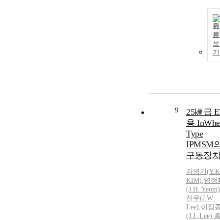
원
문
보
기
9
25㎾급 E
용 InWhe
Type
IPMSM
구동장
김영기
(
Y.
K
KIM
)
,
염정
(J.H. Yeom)
진우(J.W.
Lee)
,
이정
(J.J. Lee)
,