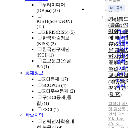
정확도순
누리미디어
(DBpia)
(37)
내림차순
정확
1
순
경상북
10개씩 출력
KISTI(ScienceON)
내림
인기
(慶尙北道
(15)
순
조회
일원(一圓
KERIS(RISS)
(5)
10개
연도
에 부존(
한국학술정보
출력
제목
(KISS)
(2)
存)하고 
20개
저자
한국연구재단
는 금속
출력
발행
(KCI)
(1)
하자원(
30개
관순
교보문고(스콜
출력
屬地下
라)
(1)
50개
源)의 지
등재정보
출력
광상학
KCI등재
(17)
100
(地質鑛
SCOPUS
(4)
출력
學的) 연
KCI우수등재
(2)
(硏究)
구)KCI등재(통
합)
(1)
김영기
,
이
영
,
김상욱
,
ESCI
(1)
인석
,
Kim
,
학술지명
Y.
K.
,
Lee,
전력전자학술대
J.
Y.
,
Kim
,
회 논문집
(9)