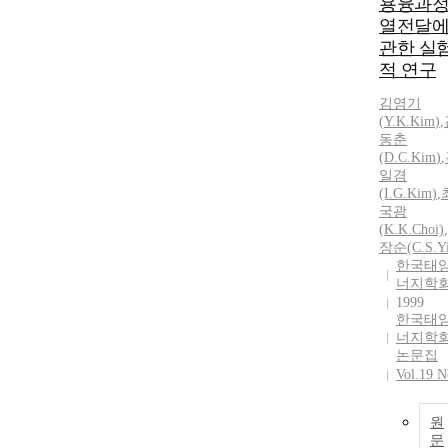
용융과
열전달
관한 실
적 연구
김영기
(
Y.
K.
Kim
)
,
동춘
(D.C.
Kim
)
,
일겸
(I.G.
Kim
)
,
국광
(
K.
K.
Choi)
,
장순(C.S.Y
한국태
너지학
1999
한국태
너지학
논문집
Vol.19 N
원
문