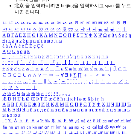
北京 을 입력하시려면
beijing
을 입력하시고 space를 누르
시면 됩니다.
ㅥ
ㅦ
ㅧ
ㅨ
ㅩ
ㅪ
ㅫ
ㅬ
ㅭ
ㅮ
ㅯ
ㅰ
ㅱ
ㅲ
ㅳ
ㅴ
ㅵ
ㅶ
ㅷ
ㅸ
ㅹ
ㅺ
ㅻ
ㅼ
ㅽ
ㅾ
ㅿ
ㆀ
ㆁ
ㆂ
ㆃ
ㆄ
ㆅ
ㆆ
ㆇ
ㆈ
ㆉ
ㆊ
ㆋ
ㆌ
ㆍ
ㆎ
Α
Β
Γ
Δ
Ε
Ζ
Η
Θ
Ι
Κ
Λ
Μ
Ν
Ξ
Ο
Π
Ρ
Σ
Τ
Υ
Φ
Χ
Ψ
Ω
α
β
γ
δ
ε
ζ
η
θ
ι
κ
λ
μ
ν
ξ
ο
π
ρ
σ
τ
υ
φ
χ
ψ
ω
á
à
Á
À
é
è
É
È
ç
Ç
ê
Ä
Ö
Ü
ä
ö
ü
ß
ְ
ֳ
ֲ
ֱ
ָ
ַ
ֵ
ֶ
ִ
ֹ
ּ
ֻ
ׂ
ׁ
ּ
ב
ה
נ
מ
צ
ת
ץ
ש
ד
ג
כ
ע
י
ח
ל
ך
ף
ק
ר
א
ט
ו
ן
ם
פ
‘
’
“
”
〔
〕
〈
〉
「
」
『
』
【
】
＂
（
）
［
］
｛
｝
±
×
÷
≠
≤
≥
∞
∴
♂
♀
∠
⊥
⌒
∂
∇
≡
≒
≪
≫
√
∽
∝
∵
∫
∬
∈
∋
⊆
⊇
⊂
⊃
∪
∩
∧
∨
￢
⇒
⇔
∀
∃
∮
∑
∏
＋
－
＜
＝
＞
、
。
·
‥
…
¨
〃
―
∥
＼
∼
´
～
ˇ
˘
˝
˚
˙
¸
˛
¡
¿
ː
！
＇
，
．
／
：
；
？
＾
＿
｀
｜
½
⅓
⅔
¼
¾
⅛
⅜
⅝
⅞
¹
²
³
⁴
ⁿ
₁
₂
₃
₄
Æ
Ð
Ħ
Ĳ
Ł
Ø
Œ
Þ
Ŧ
Ŋ
æ
đ
ð
ħ
ı
ĳ
ĸ
ŀ
ł
ø
œ
ß
þ
ŧ
ŋ
ŉ
А
Б
В
Г
Д
Е
Ё
Ж
З
И
Й
К
Л
М
Н
О
П
Р
С
Т
У
Ф
Х
Ц
Ч
Ш
Щ
Ъ
Ы
Ь
Э
Ю
Я
а
б
в
г
д
е
ё
ж
з
и
й
к
л
м
н
о
п
р
с
т
у
ф
х
ц
ч
ш
щ
ъ
ы
ь
э
ю
я
′
″
℃
Å
￠
￡
￥
¤
℉
‰
＄
％
Ｆ
￦
㎕
㎖
㎗
ℓ
㎘
㏄
㎣
㎤
㎥
㎦
㎙
㎚
㎛
㎜
㎝
㎞
㎟
㎠
㎡
㎢
㏊
㎍
㎎
㎏
㏏
㎈
㎉
㏈
㎧
㎨
㎰
㎱
㎲
㎳
㎴
㎵
㎶
㎷
㎸
㎹
㎀
㎁
㎂
㎃
㎄
㎺
㎻
㎽
㎾
㎿
㎐
㎑