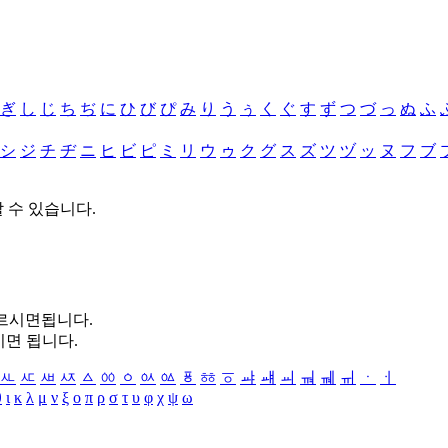
ぎ
し
じ
ち
ぢ
に
ひ
び
ぴ
み
り
う
ぅ
く
ぐ
す
ず
つ
づ
っ
ぬ
ふ
シ
ジ
チ
ヂ
ニ
ヒ
ビ
ピ
ミ
リ
ウ
ゥ
ク
グ
ス
ズ
ツ
ヅ
ッ
ヌ
フ
ブ
할 수 있습니다.
누르시면됩니다.
시면 됩니다.
ㅻ
ㅼ
ㅽ
ㅾ
ㅿ
ㆀ
ㆁ
ㆂ
ㆃ
ㆄ
ㆅ
ㆆ
ㆇ
ㆈ
ㆉ
ㆊ
ㆋ
ㆌ
ㆍ
ㆎ
θ
ι
κ
λ
μ
ν
ξ
ο
π
ρ
σ
τ
υ
φ
χ
ψ
ω