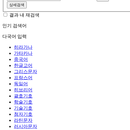
상세검색
결과 내 재검색
인기 검색어
다국어 입력
히라가나
가타카나
중국어
한글고어
그리스문자
프랑스어
독일어
히브리어
괄호기호
학술기호
기술기호
첨자기호
라틴문자
러시아문자