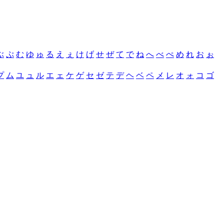
ぶ
ぷ
む
ゆ
ゅ
る
え
ぇ
け
げ
せ
ぜ
て
で
ね
へ
べ
ぺ
め
れ
お
ぉ
プ
ム
ユ
ュ
ル
エ
ェ
ケ
ゲ
セ
ゼ
テ
デ
ヘ
ベ
ペ
メ
レ
オ
ォ
コ
ゴ