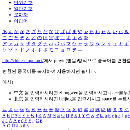
단위기호
일반기호
로마자
아랍어
あ
ぁ
か
が
さ
ざ
た
だ
な
は
ば
ぱ
ま
や
ゃ
ら
わ
ゎ
ん
い
ぃ
き
こ
ご
そ
ぞ
と
ど
の
ほ
ぼ
ぽ
も
よ
ょ
ろ
を
ア
ァ
カ
サ
ザ
タ
ダ
ナ
ハ
バ
パ
マ
ヤ
ャ
ラ
ワ
ヮ
ン
イ
ィ
キ
ギ
ソ
ゾ
ト
ド
ノ
ホ
ボ
ポ
モ
ヨ
ョ
ロ
ヲ
―
http://chineseinput.net/
에서 pinyin(병음)방식으로 중국어를 변환
변환된 중국어를 복사하여 사용하시면 됩니다.
예시)
中文 을 입력하시려면
zhongwen
을 입력하시고 space를
北京 을 입력하시려면
beijing
을 입력하시고 space를 누르
ㅥ
ㅦ
ㅧ
ㅨ
ㅩ
ㅪ
ㅫ
ㅬ
ㅭ
ㅮ
ㅯ
ㅰ
ㅱ
ㅲ
ㅳ
ㅴ
ㅵ
ㅶ
ㅷ
ㅸ
ㅹ
ㅺ
Α
Β
Γ
Δ
Ε
Ζ
Η
Θ
Ι
Κ
Λ
Μ
Ν
Ξ
Ο
Π
Ρ
Σ
Τ
Υ
Φ
Χ
Ψ
Ω
α
β
γ
δ
ε
ζ
η
á
à
Á
À
é
è
É
È
ç
Ç
ê
Ä
Ö
Ü
ä
ö
ü
ß