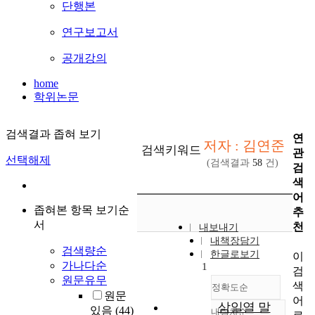
단행본
연구보고서
공개강의
home
학위논문
검색결과 좁혀 보기
연
저자 : 김연준
검색키워드
관
선택해제
(검색결과
58
건)
검
색
어
좁혀본 항목 보기순
추
서
천
내보내기
내책장담기
검색량순
한글로보기
이
가나다순
1
검
원문유무
색
정확도순
원문
어
삼일열 말
있음
(44)
내림차순