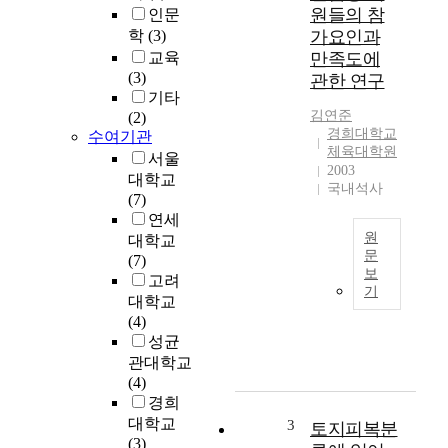
원들의 참
인문
학
(3)
가요인과
교육
만족도에
(3)
관한 연구
기타
김연준
(2)
경희대학교
수여기관
체육대학원
서울
2003
대학교
국내석사
(7)
연세
원
대학교
문
(7)
보
고려
본
기
대학교
연
(4)
구
성균
는
실
관대학교
내
(4)
골
경희
프
대학교
3
토지피복분
연
(3)