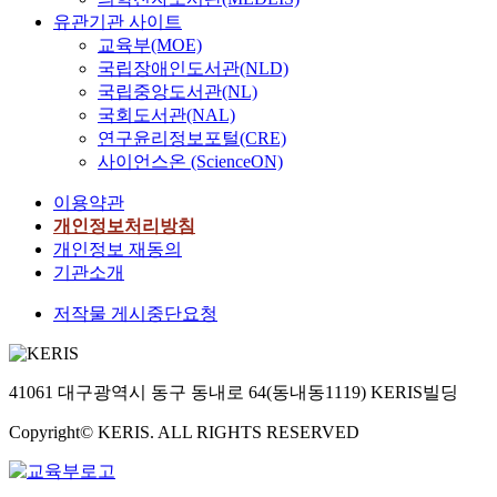
t
,
o
보
c
자
시
유관기관 사이트
일
i
시
l
과
k
기
대
수
교육부(MOE)
o
설
u
부
e
는
적
있
국립장애인도서관(NLD)
n
,
t
하
r
고
흐
는
국립중앙도서관(NL)
.
가
i
와
e
려
름
친
국회도서관(NAL)
T
격
o
제
c
와
과
환
h
연구윤리정보포털(CRE)
에
n
한
t
조
관
경
i
사이언스온 (ScienceON)
대
s
된
i
선
심
기
s
한
.
상
o
에
이
술
이용약관
s
만
T
호
n
걸
높
개
개인정보처리방침
t
족
h
작
o
쳐
아
발
u
개인정보 재동의
도
i
용
r
오
짐
및
d
기관소개
를
s
문
p
자
에
건
y
살
s
제
e
(
따
식
저작물 게시중단요청
c
펴
t
를
r
烏
라
가
a
보
u
야
f
磁
,
공
n
기
d
기
o
)
본
을
a
위
y
41061 대구광역시 동구 동내로 64(동내동1119) KERIS빌딩
한
r
,
연
위
n
해
a
다
m
오
구
한
a
χ
i
Copyright© KERIS. ALL RIGHTS RESERVED
.
i
기
는
각
l
^
m
한
n
(
미
종
y
(
s
편
g
烏
술
공
z
2
t