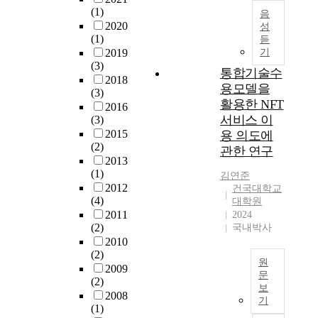
을
m
백
(1)
i
음
모
a
자
2020
성
r
집
t
,
(1)
듣
c
단
e
분
2019
기
o
으
c
청
(3)
n
통합기술수
로
r
사
2018
d
설
용모델을
i
(3)
기
i
정
s
활용한 NFT
2016
에
t
한
i
서비스 이
(3)
비
i
후
s
2015
용 의도에
해
o
지
i
(2)
관한 연구
비
n
역
n
2013
교
a
특
t
(1)
김연준
n
성
e
2012
건국대학교
적
d
에
(4)
n
대학원
관
t
따
2011
2024
s
심
h
(2)
국내박사
라
i
이
e
2010
(
f
적
(2)
k
강
i
원
었
2009
i
동
e
문
다
(2)
n
,
s
보
.
최
2008
d
강
d
기
하
근
(1)
o
서
u