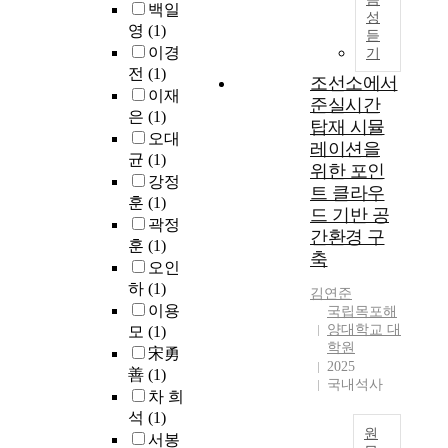
가
불
i
백일
구
c
출
성
던
주
어
s
대
영
(1)
a
듣
그
흑
목
부
c
상
r
이경
기
래
유
받
품
h
자
b
전
(1)
프
자
조선소에서
고
소
a
의
o
이재
(
기
있
준실시간
재
n
일
n
은
(1)
C
의
으
가
탑재 시뮬
g
반
n
a
오대
역
며
공
레이션을
e
적
e
l
균
(1)
사
,
등
o
위한 포인
특
u
l
와
강정
미
에
f
성
트 클라우
t
G
특
술
훈
(1)
사
d
을
r
드 기반 공
r
징
작
용
곽정
i
파
a
간환경 구
a
을
품
되
훈
(1)
g
악
l
축
p
연
에
는
오인
i
하
i
h
구
대
절
t
하
(1)
기
t
김연준
)
하
한
삭
a
위
이용
y
국립목포해
나
소
유
l
해
양대학교 대
모
(1)
h
제
고
유
및
n
학원
빈
a
宋勇
어
나
권
윤
2025
u
도
s
善
(1)
흐
아
인
활
국내석사
m
와
b
차 희
름
가
증
제
b
백
e
석
(1)
그
흑
과
등
e
분
c
원
래
서봉
유
거
은
r