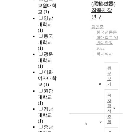
o
자
(黑釉磁器)
교원대학
m
료
작품제작
교
(1)
p
를
연구
영남
o
제
대학교
s
공
김연준
(1)
e
하
한국전통문
동국
d
고
화대학교 일
대학교
o
자
반대학원
(1)
f
2022
실
광운
국내석사
t
내
h
대학교
골
e
(1)
프
원
d
이화
연
문
i
여자대학
습
보
본
g
장
교
(1)
기
논
i
회
원광
문
t
목
원
대학교
에
차
a
들
(1)
서
검
l
의
경남
지
색
n
참
대학교
칭
조
u
가
(1)
회
하
5
m
요
충남
는
b
인