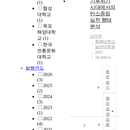
기후위기
n
(1)
적
자
시대에서의
o
협성
을
탄소중립
n
대학교
달
기
실천 행태
n
(1)
성
를
a
목포
분석
하
뜻
t
기
해양대학
한
김연준
u
위
교
(1)
다
충북대학교
r
해
한국
.
일반대학원
a
서
전통문화
한
2025
l
울
대학교
국내박사
국
p
지
(1)
흑
h
역
발행연도
유
e
원
에
2026
자
문
n
위
(3)
기
보
o
치
A
2025
는
기
m
하
s
(2)
고
e
고
t
2024
려
목
n
있
(3)
h
차
청
a
는
2023
e
검
자
,
(1)
골
c
색
,
t
2022
프
l
조
조
(4)
h
장
회
i
7
선
2021
e