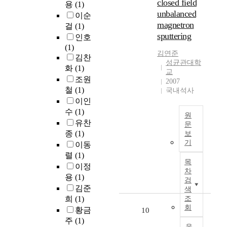
closed field
프
한
용
(1)
u
o
로
a
unbalanced
트
다
n
이순
r
그
n
웨
magnetron
.
g
걸
(1)
r
램
a
어
따
sputtering
i
인호
e
을
c
개
라
b
(1)
c
이
t
발
김연준
서
l
김찬
t
용
i
성균관대학
에
본
e
화
(1)
i
하
v
교
서
논
T
o
조원
여
i
2007
필
o
n
철
(1)
분
국내석사
t
수
문
k
p
석
이인
i
적
은
e
r
하
e
수
(1)
이
연
원
n
e
였
s
유찬
지
문
구
,
p
다
,
종
(1)
보
만
대
이
기
r
.
p
기
이동
어
상
하
계
o
분
r
려
렬
(1)
에
N
산
c
석
o
목
운
서
이정
F
업
e
기
차
m
작
주
용
(1)
T
의
s
검
법
o
업
목
)
김준
발
색
s
으
t
이
을
서
달
희
(1)
조
.
로
i
다
덜
비
회
과
황금
10
T
는
n
.
받
스
더
주
(1)
h
연
g
호
았
음