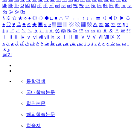
㎒
㎓
㎔
Ω
㏀
㏁
㎊
㎋
㎌
㏖
㏅
㎭
㎮
㎯
㏛
㎩
㎪
㎫
㎬
㏝
㏐
㏓
㏃
㏉
㏜
㏆
§
※
☆
★
○
●
◎
◇
◆
□
■
△
▽
→
←
↑
↓
↔
〓
◁
◀
▷
▶
♤
♠
♡
♥
♧
♣
⊙
◈
▣
◐
◑
▒
▤
▥
▨
▧
▦
▩
♨
☏
☎
☜
☞
¶
†
‡
↕
↗
↙
↖
↘
♭
♩
♪
♬
㉿
㈜
№
㏇
™
㏂
㏘
℡
＃
＆
＊
＠
ª
º
ⅰ
ⅱ
ⅲ
ⅳ
ⅴ
ⅵ
ⅶ
ⅷ
ⅸ
ⅹ
Ⅰ
Ⅱ
Ⅲ
Ⅳ
Ⅴ
Ⅵ
Ⅶ
Ⅷ
Ⅸ
Ⅹ
ا
ب
ت
ث
ج
ح
خ
د
ذ
ر
ز
س
ش
ص
ض
ط
ظ
ع
غ
ف
ق
ک
ل
م
ن
ه
و
ی
닫기
통합검색
국내학술논문
학위논문
해외학술논문
학술지