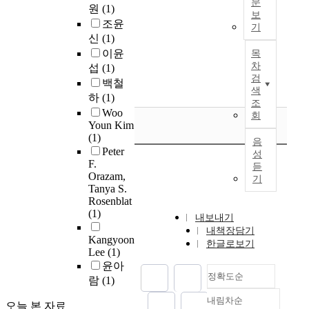
율
o
문
프
를
원
(1)
래
그
s
을
보
m
(
I
제
수
조윤
심
g
기
산
e
C
n
작
단
신
(1)
각
i
출
t
o
s
하
으
성
이윤
목
v
하
h
n
h
고
로
이
차
섭
(1)
e
였
e
t
i
활
활
검
증
a
백철
으
m
r
p
용
색
용
대
n
하
(1)
며
o
o
b
조
할
되
되
e
연
Woo
s
회
l
u
수
면
는
f
Youn Kim
구
t
F
i
있
서
환
(1)
f
대
c
음
l
l
는
미
경
Peter
e
상
r
성
o
d
기
술
오
F.
c
자
듣
i
w
i
초
창
Orazam,
염
t
기
의
t
G
n
적
Tanya S.
작
의
o
일
i
r
g
Rosenblat
인
자
원
n
반
c
(1)
a
,
자
가
인
내보내기
r
적
a
p
t
료
중
내책장담기
들
e
특
l
Kangyoon
h
h
를
개
한글로보기
중
s
성
v
Lee
(1)
)
e
마
자
하
u
에
a
윤아
와
c
련
를
나
l
정확도순
따
l
람
(1)
같
o
하
거
이
t
라
u
은
m
고
치
다
내림차순
s
골
정확도
오늘 본 자료
e