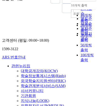
시
p
새
지
.
o
프
순
a
각
l
10개씩 출력
않
따
내림차순
f
연
n
인기도
적
e
로
고
라
l
습
d
순
조회
보
x
운
10개씩
직
서
a
장
o
연도순
조
i
작
출력
접
최
n
의
n
제목순
도
t
품
수
20개씩
근
d
이
e
저자순
구
y
을
익
출력
의
-
용
o
발행기
는
o
제
화
연
30개씩
c
실
f
코
f
관순
시
할
구
출력
고객센터 (평일: 09:00~18:00)
o
태
t
드
t
하
기
는
50개씩
v
와
h
이
a
는
회
1599-3122
오
출력
e
골
e
해
s
것
를
염
r
100개씩
프
o
ARS 번호안내
에
k
을
제
물
c
출력
연
n
도
s
목
공
질
l
습
l
관련누리집
움
s
적
하
을
a
장
y
대학공개강의(KOCW)
을
u
으
게
줄
s
의
v
학술정보통계시스템(Rinfo)
줄
c
로
되
이
s
서
i
외국학술지지원센터(FRIC)
수
h
한
었
고
i
비
a
있
a
학술관계분석서비스(SAM)
다
다
폐
f
스
b
지
s
사서커뮤니티
.
.
기
i
와
l
만
b
기관회원
이
물
c
레
e
,
l
흑
지식나눔(LOOK)
러
을
a
슨
s
정
o
유
한
의학전자도서관(MEDLIS)
줄