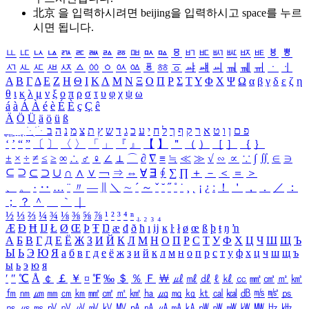
北京 을 입력하시려면
beijing
을 입력하시고 space를 누르
시면 됩니다.
ㅥ
ㅦ
ㅧ
ㅨ
ㅩ
ㅪ
ㅫ
ㅬ
ㅭ
ㅮ
ㅯ
ㅰ
ㅱ
ㅲ
ㅳ
ㅴ
ㅵ
ㅶ
ㅷ
ㅸ
ㅹ
ㅺ
ㅻ
ㅼ
ㅽ
ㅾ
ㅿ
ㆀ
ㆁ
ㆂ
ㆃ
ㆄ
ㆅ
ㆆ
ㆇ
ㆈ
ㆉ
ㆊ
ㆋ
ㆌ
ㆍ
ㆎ
Α
Β
Γ
Δ
Ε
Ζ
Η
Θ
Ι
Κ
Λ
Μ
Ν
Ξ
Ο
Π
Ρ
Σ
Τ
Υ
Φ
Χ
Ψ
Ω
α
β
γ
δ
ε
ζ
η
θ
ι
κ
λ
μ
ν
ξ
ο
π
ρ
σ
τ
υ
φ
χ
ψ
ω
á
à
Á
À
é
è
É
È
ç
Ç
ê
Ä
Ö
Ü
ä
ö
ü
ß
ְ
ֳ
ֲ
ֱ
ָ
ַ
ֵ
ֶ
ִ
ֹ
ּ
ֻ
ׂ
ׁ
ּ
ב
ה
נ
מ
צ
ת
ץ
ש
ד
ג
כ
ע
י
ח
ל
ך
ף
ק
ר
א
ט
ו
ן
ם
פ
‘
’
“
”
〔
〕
〈
〉
「
」
『
』
【
】
＂
（
）
［
］
｛
｝
±
×
÷
≠
≤
≥
∞
∴
♂
♀
∠
⊥
⌒
∂
∇
≡
≒
≪
≫
√
∽
∝
∵
∫
∬
∈
∋
⊆
⊇
⊂
⊃
∪
∩
∧
∨
￢
⇒
⇔
∀
∃
∮
∑
∏
＋
－
＜
＝
＞
、
。
·
‥
…
¨
〃
―
∥
＼
∼
´
～
ˇ
˘
˝
˚
˙
¸
˛
¡
¿
ː
！
＇
，
．
／
：
；
？
＾
＿
｀
｜
½
⅓
⅔
¼
¾
⅛
⅜
⅝
⅞
¹
²
³
⁴
ⁿ
₁
₂
₃
₄
Æ
Ð
Ħ
Ĳ
Ł
Ø
Œ
Þ
Ŧ
Ŋ
æ
đ
ð
ħ
ı
ĳ
ĸ
ŀ
ł
ø
œ
ß
þ
ŧ
ŋ
ŉ
А
Б
В
Г
Д
Е
Ё
Ж
З
И
Й
К
Л
М
Н
О
П
Р
С
Т
У
Ф
Х
Ц
Ч
Ш
Щ
Ъ
Ы
Ь
Э
Ю
Я
а
б
в
г
д
е
ё
ж
з
и
й
к
л
м
н
о
п
р
с
т
у
ф
х
ц
ч
ш
щ
ъ
ы
ь
э
ю
я
′
″
℃
Å
￠
￡
￥
¤
℉
‰
＄
％
Ｆ
￦
㎕
㎖
㎗
ℓ
㎘
㏄
㎣
㎤
㎥
㎦
㎙
㎚
㎛
㎜
㎝
㎞
㎟
㎠
㎡
㎢
㏊
㎍
㎎
㎏
㏏
㎈
㎉
㏈
㎧
㎨
㎰
㎱
㎲
㎳
㎴
㎵
㎶
㎷
㎸
㎹
㎀
㎁
㎂
㎃
㎄
㎺
㎻
㎽
㎾
㎿
㎐
㎑