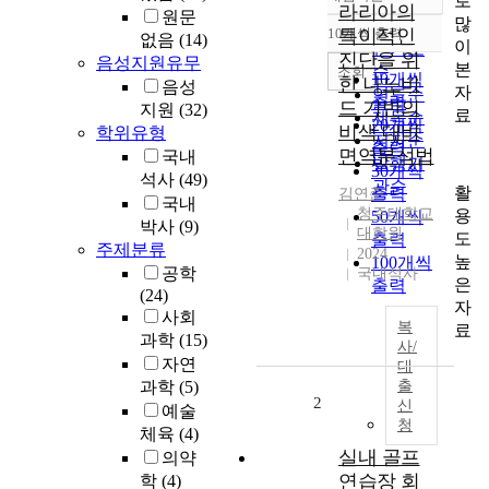
로
정확도
라리아의
원문
많
순
10개씩 출력
특이적인
없음
(14)
내림차순
이
인기도
진단을 위
음성지원유무
본
순
조회
10개씩
한 나노비
음성
자
연도순
출력
드 기반의
지원
(32)
료
제목순
20개씩
비색 대비
학위유형
저자순
출력
면역분석법
국내
발행기
30개씩
석사
(49)
관순
활
출력
김연준
국내
청주대학교
용
50개씩
박사
(9)
대학원
도
출력
주제분류
2024
높
100개씩
공학
국내석사
은
출력
(24)
자
사회
복
료
과학
(15)
사/
자연
대
과학
(5)
출
2
신
예술
청
체육
(4)
실내 골프
의약
연습장 회
학
(4)