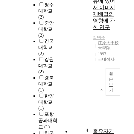
류에 있어
습
청주
서 이미지
장
대학교
재배열의
의
(2)
영향에 관
발
중앙
한 연구
전
대학교
방
(2)
김연준
향
건국
江原大學校
제
대학교
大學院
시
(2)
1993
와
강원
국내석사
골
대학교
프
(2)
원
연
경북
문
습
대학교
보
I
장
(1)
기
m
경
한양
a
영
대학교
g
에
(1)
e
관
포항
i
한
공과대학
s
기
교
(1)
c
초
4
흑유자기
한국