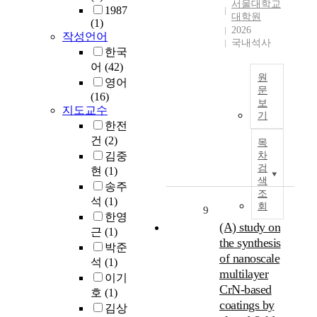
s
로
서울대학교
g
1987
안
블
a
대학원
설
a
(1)
제
록
2026
r
문
s
작성언어
작
체
국내석사
e
조
e
한국
하
인
c
사
m
어
(42)
였
기
h
를
i
원
으
영어
술
a
실
s
문
며
(16)
의
n
시
보
s
낯
지도교수
흑
등
g
기
하
i
선
유
한전
장
e
였
o
코
자
함
건
(2)
목
d
으
n
드
기
에
김중
차
i
며
s
베
가
따
검
현
(1)
n
수
c
이
가
색
라
송주
g
집
a
스
조
진
N
e
석
(1)
된
u
회
를
특
9
F
o
자
한영
s
이
징
T
(A) study on
m
료
근
(1)
e
해
과
(
the synthesis
e
는
d
박준
하
역
N
of nanoscale
t
S
b
석
(1)
는
사
o
r
multilayer
P
y
이기
것
가
n
i
S
CrN-based
h
호
(1)
은
존
-
c
S
u
coatings by
소
김상
재
F
c
프
m