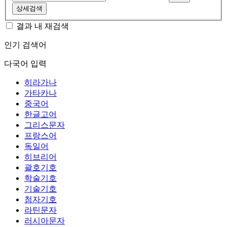
상세검색
결과 내 재검색
인기 검색어
다국어 입력
히라가나
가타카나
중국어
한글고어
그리스문자
프랑스어
독일어
히브리어
괄호기호
학술기호
기술기호
첨자기호
라틴문자
러시아문자