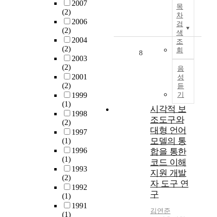
지
예
2007
f
,
목
e
만
(2)
술
o
차
강
t
흑
2006
작
검
b
남
o
(2)
유
품
색
j
,
e
2004
자
을
조
e
강
x
(2)
기
회
자
8
c
북
c
2003
는
산
t
)
e
(2)
음
고
화
s
4
s
2001
성
려
하
.
곳
s
(2)
듣
시
고
D
을
i
1999
기
대
원
i
선
(1)
v
시각적 보
와
본
g
정
1998
e
조
조도구와
의
i
(2)
하
g
선
고
대형 언어
t
1997
여
r
시
유
모델의 통
(1)
a
2
e
대
함
1996
합을 통한
l
4
e
에
을
(1)
n
코드 이해
0
n
걸
증
1993
u
명
지원 개발
h
쳐
명
(2)
m
을
o
자 도구 연
오
할
1992
b
대
u
구
랫
(1)
수
e
상
s
동
1991
있
r
으
e
김연준
(1)
는