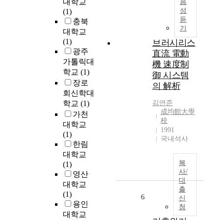
대학교
음
“
e
과
성
(1)
흑
r
만
듣
충북
유
s
족
기
대학교
자
i
도
(1)
브러시리스
기
n
에
광주
直流 電動
(
c
관
가톨릭대
黑
機 速度制
l
한
학교
(1)
釉
御 시스템
u
연
磁
장로
의 解析
d
구
器
회신학대
i
를
)
학교
(1)
김연준
n
조
”
成均館大學
가천
g
사
校
는
대학교
i
하
1991
흑
(1)
n
였
국내석사
유
한림
f
다
(
대학교
o
.
黑
복
(1)
r
이
釉
사/
영산
m
러
)
대
대학교
a
한
출
로
(1)
t
연
6
신
시
용인
i
구
청
유
o
대학교
목
한