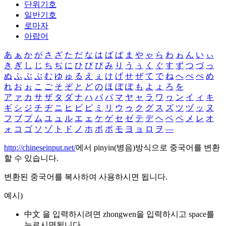
단위기호
일반기호
로마자
아랍어
あ
ぁ
か
が
さ
ざ
た
だ
な
は
ば
ぱ
ま
や
ゃ
ら
わ
ゎ
ん
い
ぃ
き
ぎ
し
じ
ち
ぢ
に
ひ
び
ぴ
み
り
う
ぅ
く
ぐ
す
ず
つ
づ
っ
ぬ
ふ
ぶ
ぷ
む
ゆ
ゅ
る
え
ぇ
け
げ
せ
ぜ
て
で
ね
へ
べ
ぺ
め
れ
お
ぉ
こ
ご
そ
ぞ
と
ど
の
ほ
ぼ
ぽ
も
よ
ょ
ろ
を
ア
ァ
カ
サ
ザ
タ
ダ
ナ
ハ
バ
パ
マ
ヤ
ャ
ラ
ワ
ヮ
ン
イ
ィ
キ
ギ
シ
ジ
チ
ヂ
ニ
ヒ
ビ
ピ
ミ
リ
ウ
ゥ
ク
グ
ス
ズ
ツ
ヅ
ッ
ヌ
フ
ブ
プ
ム
ユ
ュ
ル
エ
ェ
ケ
ゲ
セ
ゼ
テ
デ
ヘ
ベ
ペ
メ
レ
オ
ォ
コ
ゴ
ソ
ゾ
ト
ド
ノ
ホ
ボ
ポ
モ
ヨ
ョ
ロ
ヲ
―
http://chineseinput.net/
에서 pinyin(병음)방식으로 중국어를 변환
할 수 있습니다.
변환된 중국어를 복사하여 사용하시면 됩니다.
예시)
中文 을 입력하시려면
zhongwen
을 입력하시고 space를
누르시면됩니다.