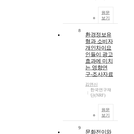
원문
보기
8
환경정보유
형과 소비자
개인차이요
인들이 광고
효과에 미치
는 영향연
구-조사자료
김연신
한국연구재
단(NRF)
원문
보기
9
문화전이와