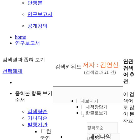
단행본
연구보고서
공개강의
home
연구보고서
검색결과 좁혀 보기
연관
저자 : 김연신
검색키워드
검색
선택해제
(검색결과
21
건)
어 추
천
좁혀본 항목 보기
이 검
순서
색어
내보내기
로 많
내책장담기
검색량순
한글로보기
이 본
1
가나다순
자료
발행기관
정확도순
한
패러다임
국연
내림차순