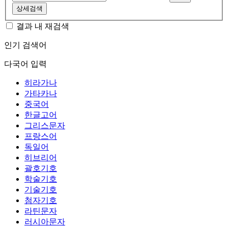
상세검색
결과 내 재검색
인기 검색어
다국어 입력
히라가나
가타카나
중국어
한글고어
그리스문자
프랑스어
독일어
히브리어
괄호기호
학술기호
기술기호
첨자기호
라틴문자
러시아문자