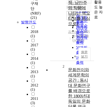
정확도
활용
책: 낭만주
구재
순
도 높
10개씩 출력
의 작품에
단
내림차순
인기도
은 자
나타난 책모
(NRF)
순
조회
료
10개씩
(21)
티브를 중심
연도순
발행연도
출력
으로1
제목순
20개씩
저자순
2018
김연신
2005
출력
발행기
(1)
한국연구재
30개씩
단(NRF)
관순
출력
2017
50개씩
(1)
출력
원문
보기
100개씩
2014
출력
(1)
2
문화전이와
2013
세계문학의
(1)
공간 : 동시
2012
대 문화연구
(1)
를 배경으로
한 1800년대
2011
독일의 문화
(3)
담론 연구