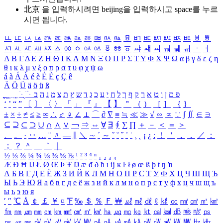
北京 을 입력하시려면
beijing
을 입력하시고 space를 누르
시면 됩니다.
ㅥ
ㅦ
ㅧ
ㅨ
ㅩ
ㅪ
ㅫ
ㅬ
ㅭ
ㅮ
ㅯ
ㅰ
ㅱ
ㅲ
ㅳ
ㅴ
ㅵ
ㅶ
ㅷ
ㅸ
ㅹ
ㅺ
ㅻ
ㅼ
ㅽ
ㅾ
ㅿ
ㆀ
ㆁ
ㆂ
ㆃ
ㆄ
ㆅ
ㆆ
ㆇ
ㆈ
ㆉ
ㆊ
ㆋ
ㆌ
ㆍ
ㆎ
Α
Β
Γ
Δ
Ε
Ζ
Η
Θ
Ι
Κ
Λ
Μ
Ν
Ξ
Ο
Π
Ρ
Σ
Τ
Υ
Φ
Χ
Ψ
Ω
α
β
γ
δ
ε
ζ
η
θ
ι
κ
λ
μ
ν
ξ
ο
π
ρ
σ
τ
υ
φ
χ
ψ
ω
á
à
Á
À
é
è
É
È
ç
Ç
ê
Ä
Ö
Ü
ä
ö
ü
ß
ְ
ֳ
ֲ
ֱ
ָ
ַ
ֵ
ֶ
ִ
ֹ
ּ
ֻ
ׂ
ׁ
ּ
ב
ה
נ
מ
צ
ת
ץ
ש
ד
ג
כ
ע
י
ח
ל
ך
ף
ק
ר
א
ט
ו
ן
ם
פ
‘
’
“
”
〔
〕
〈
〉
「
」
『
』
【
】
＂
（
）
［
］
｛
｝
±
×
÷
≠
≤
≥
∞
∴
♂
♀
∠
⊥
⌒
∂
∇
≡
≒
≪
≫
√
∽
∝
∵
∫
∬
∈
∋
⊆
⊇
⊂
⊃
∪
∩
∧
∨
￢
⇒
⇔
∀
∃
∮
∑
∏
＋
－
＜
＝
＞
、
。
·
‥
…
¨
〃
―
∥
＼
∼
´
～
ˇ
˘
˝
˚
˙
¸
˛
¡
¿
ː
！
＇
，
．
／
：
；
？
＾
＿
｀
｜
½
⅓
⅔
¼
¾
⅛
⅜
⅝
⅞
¹
²
³
⁴
ⁿ
₁
₂
₃
₄
Æ
Ð
Ħ
Ĳ
Ł
Ø
Œ
Þ
Ŧ
Ŋ
æ
đ
ð
ħ
ı
ĳ
ĸ
ŀ
ł
ø
œ
ß
þ
ŧ
ŋ
ŉ
А
Б
В
Г
Д
Е
Ё
Ж
З
И
Й
К
Л
М
Н
О
П
Р
С
Т
У
Ф
Х
Ц
Ч
Ш
Щ
Ъ
Ы
Ь
Э
Ю
Я
а
б
в
г
д
е
ё
ж
з
и
й
к
л
м
н
о
п
р
с
т
у
ф
х
ц
ч
ш
щ
ъ
ы
ь
э
ю
я
′
″
℃
Å
￠
￡
￥
¤
℉
‰
＄
％
Ｆ
￦
㎕
㎖
㎗
ℓ
㎘
㏄
㎣
㎤
㎥
㎦
㎙
㎚
㎛
㎜
㎝
㎞
㎟
㎠
㎡
㎢
㏊
㎍
㎎
㎏
㏏
㎈
㎉
㏈
㎧
㎨
㎰
㎱
㎲
㎳
㎴
㎵
㎶
㎷
㎸
㎹
㎀
㎁
㎂
㎃
㎄
㎺
㎻
㎽
㎾
㎿
㎐
㎑