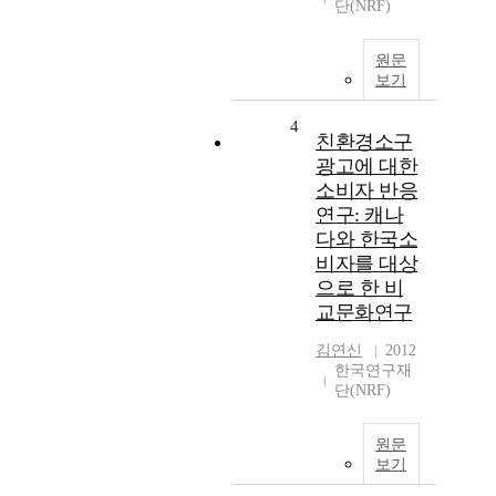
단(NRF)
원문
보기
4
친환경소구
광고에 대한
소비자 반응
연구: 캐나
다와 한국소
비자를 대상
으로 한 비
교문화연구
김연신
2012
한국연구재
단(NRF)
원문
보기