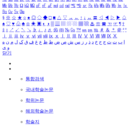
㎒
㎓
㎔
Ω
㏀
㏁
㎊
㎋
㎌
㏖
㏅
㎭
㎮
㎯
㏛
㎩
㎪
㎫
㎬
㏝
㏐
㏓
㏃
㏉
㏜
㏆
§
※
☆
★
○
●
◎
◇
◆
□
■
△
▽
→
←
↑
↓
↔
〓
◁
◀
▷
▶
♤
♠
♡
♥
♧
♣
⊙
◈
▣
◐
◑
▒
▤
▥
▨
▧
▦
▩
♨
☏
☎
☜
☞
¶
†
‡
↕
↗
↙
↖
↘
♭
♩
♪
♬
㉿
㈜
№
㏇
™
㏂
㏘
℡
＃
＆
＊
＠
ª
º
ⅰ
ⅱ
ⅲ
ⅳ
ⅴ
ⅵ
ⅶ
ⅷ
ⅸ
ⅹ
Ⅰ
Ⅱ
Ⅲ
Ⅳ
Ⅴ
Ⅵ
Ⅶ
Ⅷ
Ⅸ
Ⅹ
ا
ب
ت
ث
ج
ح
خ
د
ذ
ر
ز
س
ش
ص
ض
ط
ظ
ع
غ
ف
ق
ک
ل
م
ن
ه
و
ی
닫기
통합검색
국내학술논문
학위논문
해외학술논문
학술지