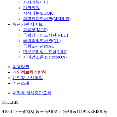
사서커뮤니티
기관회원
지식나눔(LOOK)
의학전자도서관(MEDLIS)
유관기관 사이트
교육부(MOE)
국립장애인도서관(NLD)
국립중앙도서관(NL)
국회도서관(NAL)
연구윤리정보포털(CRE)
사이언스온 (ScienceON)
이용약관
개인정보처리방침
개인정보 재동의
기관소개
저작물 게시중단요청
41061 대구광역시 동구 동내로 64(동내동1119) KERIS빌딩