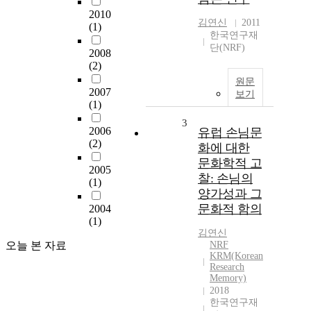
2010
김연신
2011
(1)
한국연구재
단(NRF)
2008
(2)
원문
2007
보기
(1)
3
2006
유럽 손님문
(2)
화에 대한
문화학적 고
2005
찰: 손님의
(1)
양가성과 그
문화적 함의
2004
(1)
김연신
오늘 본 자료
NRF
KRM(Korean
Research
Memory)
2018
한국연구재