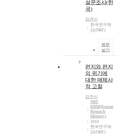
설문조사(한
국)
김연신
한국연구재
단(NRF)
원문
보기
7
편지와 편지
의 위기에
대한 매체사
적 고찰
김연신
NRF
KRM(Korean
Research
Memory)
2010
한국연구재
단(NRF)