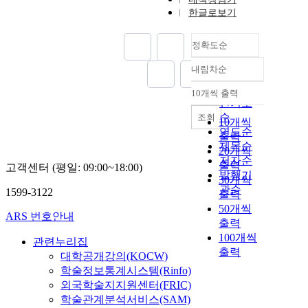
한글로보기
정확도순
내림차순
정확도
순
10개씩 출력
내림차순
인기도
순
조회
10개씩
연도순
출력
제목순
20개씩
저자순
출력
고객센터 (평일: 09:00~18:00)
발행기
30개씩
관순
1599-3122
출력
50개씩
ARS 번호안내
출력
100개씩
관련누리집
출력
대학공개강의(KOCW)
학술정보통계시스템(Rinfo)
외국학술지지원센터(FRIC)
학술관계분석서비스(SAM)