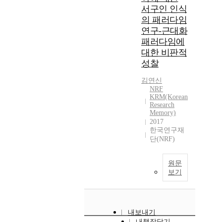
서구인 인식
의 패러다임
연구-근대화
패러다임에
대한 비판적
성찰
김연신
NRF
KRM(Korean
Research
Memory)
2017
한국연구재
단(NRF)
원문
보기
내보내기
내책장담기