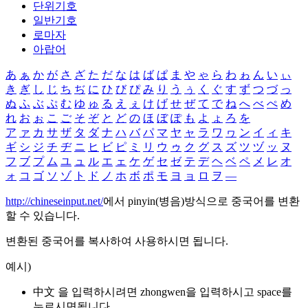
단위기호
일반기호
로마자
아랍어
あ
ぁ
か
が
さ
ざ
た
だ
な
は
ば
ぱ
ま
や
ゃ
ら
わ
ゎ
ん
い
ぃ
き
ぎ
し
じ
ち
ぢ
に
ひ
び
ぴ
み
り
う
ぅ
く
ぐ
す
ず
つ
づ
っ
ぬ
ふ
ぶ
ぷ
む
ゆ
ゅ
る
え
ぇ
け
げ
せ
ぜ
て
で
ね
へ
べ
ぺ
め
れ
お
ぉ
こ
ご
そ
ぞ
と
ど
の
ほ
ぼ
ぽ
も
よ
ょ
ろ
を
ア
ァ
カ
サ
ザ
タ
ダ
ナ
ハ
バ
パ
マ
ヤ
ャ
ラ
ワ
ヮ
ン
イ
ィ
キ
ギ
シ
ジ
チ
ヂ
ニ
ヒ
ビ
ピ
ミ
リ
ウ
ゥ
ク
グ
ス
ズ
ツ
ヅ
ッ
ヌ
フ
ブ
プ
ム
ユ
ュ
ル
エ
ェ
ケ
ゲ
セ
ゼ
テ
デ
ヘ
ベ
ペ
メ
レ
オ
ォ
コ
ゴ
ソ
ゾ
ト
ド
ノ
ホ
ボ
ポ
モ
ヨ
ョ
ロ
ヲ
―
http://chineseinput.net/
에서 pinyin(병음)방식으로 중국어를 변환
할 수 있습니다.
변환된 중국어를 복사하여 사용하시면 됩니다.
예시)
中文 을 입력하시려면
zhongwen
을 입력하시고 space를
누르시면됩니다.