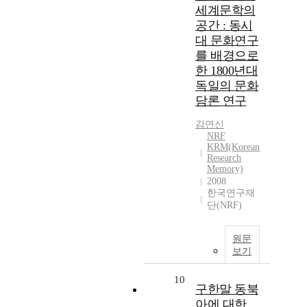
세계문학의
공간 : 동시
대 문화연구
를 배경으로
한 1800년대
독일의 문화
담론 연구
김연신
NRF
KRM(Korean
Research
Memory)
2008
한국연구재
단(NRF)
원문
보기
10
구한말 동북
아에 대한