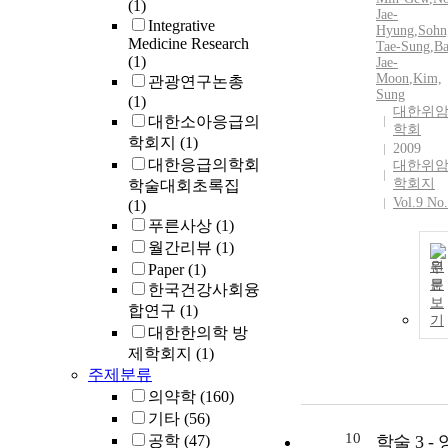
(1)
자 하는 정보
Jae-
Integrative
내용을 파악
Hyung
,
Sohn
Medicine Research
는 것이 필
Tae-Sung
,
Ba
(1)
Jae-
다. 본 연구
Moon
,
Kim,
관광연구논총
서는 위암 
Sung
(1)
후 환자의 
대한위
대한소아응급의
요구 경향을
학회
학회지
(1)
인하고자 하
2009
대한응급의학회
다. 대상 및 방
대한위
학회지
학술대회초록집
법: 위암 수
Vol.9 No
(1)
후 환자로,
푸른사상
(1)
2008년 11월
18일 삼성서
월간리뷰
(1)
병원 위암센
원
Paper
(1)
문
에서 주관한
한국건강사회융
보
‘위암 환자의
합연구
(1)
기
날’ 행사에 
대한한의학 방
여한 대상자
제학회지
(1)
게 설문지를
주제분류
부하여 직접
의약학
(160)
성하도록 하
기타
(56)
고, 수집된 1
10
공학
(47)
학술 3 - 
명의 설문지