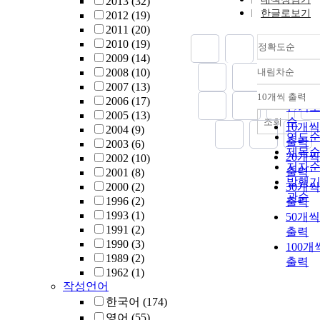
2013
(32)
료 중의 건강
한글로보기
2012
(19)
관리와 관련
2011
(20)
문항에서 높
2010
(19)
정확도순
정보 요구를
2009
(14)
였다. 대상
2008
(10)
내림차순
정확
연령이 젊을
2007
(13)
순
록 검사, 치료
10개씩 출력
2006
(17)
내림차
인기
성 생활, 위
2005
(13)
관련 정보 
순
조회
10개씩
2004
(9)
의 정보 요
연도
출력
2003
(6)
높았다. 결론:
제목
20개씩
2002
(10)
기존에 축적
저자
출력
2001
(8)
병원의 치료
발행
2000
(2)
30개씩
과 및 예후 
관순
1996
(2)
출력
료에 근거한
1993
(1)
50개씩
관적인 예후
1991
(2)
출력
련 정보를 
1990
(3)
100개
프로그램에 
1989
(2)
출력
영하고, 암 
1962
(1)
자 및 보호
작성언어
이해하기 쉽
한국어
(174)
록, 그리고 
영어
(55)