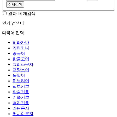
상세검색
결과 내 재검색
인기 검색어
다국어 입력
히라가나
가타카나
중국어
한글고어
그리스문자
프랑스어
독일어
히브리어
괄호기호
학술기호
기술기호
첨자기호
라틴문자
러시아문자