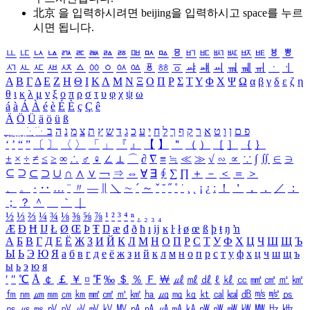
北京 을 입력하시려면
beijing
을 입력하시고 space를 누르
시면 됩니다.
ㅥ
ㅦ
ㅧ
ㅨ
ㅩ
ㅪ
ㅫ
ㅬ
ㅭ
ㅮ
ㅯ
ㅰ
ㅱ
ㅲ
ㅳ
ㅴ
ㅵ
ㅶ
ㅷ
ㅸ
ㅹ
ㅺ
ㅻ
ㅼ
ㅽ
ㅾ
ㅿ
ㆀ
ㆁ
ㆂ
ㆃ
ㆄ
ㆅ
ㆆ
ㆇ
ㆈ
ㆉ
ㆊ
ㆋ
ㆌ
ㆍ
ㆎ
Α
Β
Γ
Δ
Ε
Ζ
Η
Θ
Ι
Κ
Λ
Μ
Ν
Ξ
Ο
Π
Ρ
Σ
Τ
Υ
Φ
Χ
Ψ
Ω
α
β
γ
δ
ε
ζ
η
θ
ι
κ
λ
μ
ν
ξ
ο
π
ρ
σ
τ
υ
φ
χ
ψ
ω
á
à
Á
À
é
è
É
È
ç
Ç
ê
Ä
Ö
Ü
ä
ö
ü
ß
ְ
ֳ
ֲ
ֱ
ָ
ַ
ֵ
ֶ
ִ
ֹ
ּ
ֻ
ׂ
ׁ
ּ
ב
ה
נ
מ
צ
ת
ץ
ש
ד
ג
כ
ע
י
ח
ל
ך
ף
ק
ר
א
ט
ו
ן
ם
פ
‘
’
“
”
〔
〕
〈
〉
「
」
『
』
【
】
＂
（
）
［
］
｛
｝
±
×
÷
≠
≤
≥
∞
∴
♂
♀
∠
⊥
⌒
∂
∇
≡
≒
≪
≫
√
∽
∝
∵
∫
∬
∈
∋
⊆
⊇
⊂
⊃
∪
∩
∧
∨
￢
⇒
⇔
∀
∃
∮
∑
∏
＋
－
＜
＝
＞
、
。
·
‥
…
¨
〃
―
∥
＼
∼
´
～
ˇ
˘
˝
˚
˙
¸
˛
¡
¿
ː
！
＇
，
．
／
：
；
？
＾
＿
｀
｜
½
⅓
⅔
¼
¾
⅛
⅜
⅝
⅞
¹
²
³
⁴
ⁿ
₁
₂
₃
₄
Æ
Ð
Ħ
Ĳ
Ł
Ø
Œ
Þ
Ŧ
Ŋ
æ
đ
ð
ħ
ı
ĳ
ĸ
ŀ
ł
ø
œ
ß
þ
ŧ
ŋ
ŉ
А
Б
В
Г
Д
Е
Ё
Ж
З
И
Й
К
Л
М
Н
О
П
Р
С
Т
У
Ф
Х
Ц
Ч
Ш
Щ
Ъ
Ы
Ь
Э
Ю
Я
а
б
в
г
д
е
ё
ж
з
и
й
к
л
м
н
о
п
р
с
т
у
ф
х
ц
ч
ш
щ
ъ
ы
ь
э
ю
я
′
″
℃
Å
￠
￡
￥
¤
℉
‰
＄
％
Ｆ
￦
㎕
㎖
㎗
ℓ
㎘
㏄
㎣
㎤
㎥
㎦
㎙
㎚
㎛
㎜
㎝
㎞
㎟
㎠
㎡
㎢
㏊
㎍
㎎
㎏
㏏
㎈
㎉
㏈
㎧
㎨
㎰
㎱
㎲
㎳
㎴
㎵
㎶
㎷
㎸
㎹
㎀
㎁
㎂
㎃
㎄
㎺
㎻
㎽
㎾
㎿
㎐
㎑