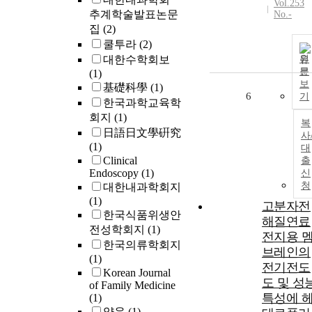
Vol.253
추계학술발표논문
No.-
집
(2)
쿨투라
(2)
대한수학회보
원
문
(1)
보
基礎科學
(1)
6
기
한국과학교육학
회지
(1)
복
日語日文學硏究
사
(1)
대
Clinical
출
Endoscopy
(1)
신
청
대한내과학회지
(1)
고분자전
한국식품위생안
해질연료
전성학회지
(1)
전지용 
한국의류학회지
브레인의
(1)
전기전도
Korean Journal
도 및 성
of Family Medicine
특성에 
(1)
약운
(1)