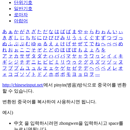
단위기호
일반기호
로마자
아랍어
あ
ぁ
か
が
さ
ざ
た
だ
な
は
ば
ぱ
ま
や
ゃ
ら
わ
ゎ
ん
い
ぃ
き
ぎ
し
じ
ち
ぢ
に
ひ
び
ぴ
み
り
う
ぅ
く
ぐ
す
ず
つ
づ
っ
ぬ
ふ
ぶ
ぷ
む
ゆ
ゅ
る
え
ぇ
け
げ
せ
ぜ
て
で
ね
へ
べ
ぺ
め
れ
お
ぉ
こ
ご
そ
ぞ
と
ど
の
ほ
ぼ
ぽ
も
よ
ょ
ろ
を
ア
ァ
カ
サ
ザ
タ
ダ
ナ
ハ
バ
パ
マ
ヤ
ャ
ラ
ワ
ヮ
ン
イ
ィ
キ
ギ
シ
ジ
チ
ヂ
ニ
ヒ
ビ
ピ
ミ
リ
ウ
ゥ
ク
グ
ス
ズ
ツ
ヅ
ッ
ヌ
フ
ブ
プ
ム
ユ
ュ
ル
エ
ェ
ケ
ゲ
セ
ゼ
テ
デ
ヘ
ベ
ペ
メ
レ
オ
ォ
コ
ゴ
ソ
ゾ
ト
ド
ノ
ホ
ボ
ポ
モ
ヨ
ョ
ロ
ヲ
―
http://chineseinput.net/
에서 pinyin(병음)방식으로 중국어를 변환
할 수 있습니다.
변환된 중국어를 복사하여 사용하시면 됩니다.
예시)
中文 을 입력하시려면
zhongwen
을 입력하시고 space를
누르시면됩니다.