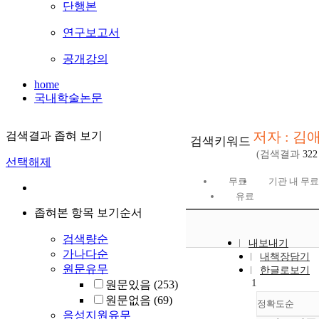
단행본
연구보고서
공개강의
home
국내학술논문
저자 : 김
검색결과 좁혀 보기
검색키워드
(검색결과
322
선택해제
무료
기관 내 무료
유료
좁혀본 항목 보기순서
검색량순
내보내기
가나다순
내책장담기
원문유무
한글로보기
1
원문있음
(253)
원문없음
(69)
정확도순
음성지원유무