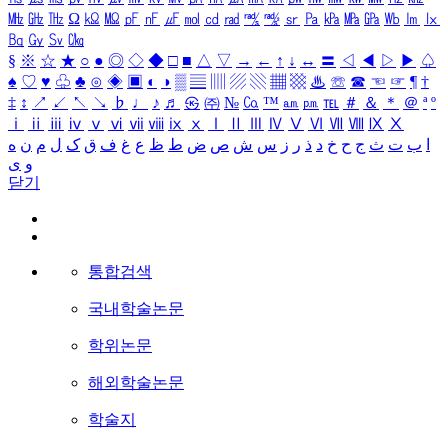
㎒
㎓
㎔
Ω
㏀
㏁
㎊
㎋
㎌
㏖
㏅
㎭
㎮
㎯
㏛
㎩
㎪
㎫
㎬
㏝
㏐
㏓
㏃
㏉
㏜
㏆
§
※
☆
★
○
●
◎
◇
◆
□
■
△
▽
→
←
↑
↓
↔
〓
◁
◀
▷
▶
♤
♠
♡
♥
♧
♣
⊙
◈
▣
◐
◑
▒
▤
▥
▨
▧
▦
▩
♨
☏
☎
☜
☞
¶
†
‡
↕
↗
↙
↖
↘
♭
♩
♪
♬
㉿
㈜
№
㏇
™
㏂
㏘
℡
＃
＆
＊
＠
ª
º
ⅰ
ⅱ
ⅲ
ⅳ
ⅴ
ⅵ
ⅶ
ⅷ
ⅸ
ⅹ
Ⅰ
Ⅱ
Ⅲ
Ⅳ
Ⅴ
Ⅵ
Ⅶ
Ⅷ
Ⅸ
Ⅹ
ا
ب
ت
ث
ج
ح
خ
د
ذ
ر
ز
س
ش
ص
ض
ط
ظ
ع
غ
ف
ق
ک
ل
م
ن
ه
و
ی
닫기
통합검색
국내학술논문
학위논문
해외학술논문
학술지