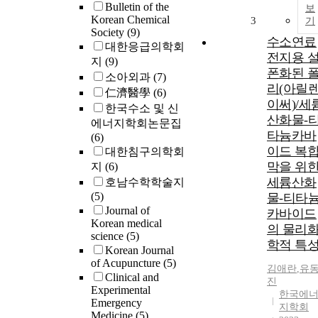
Bulletin of the
보
Korean Chemical
3
기
Society
(9)
수소연료
대한응급의학회
전지용 
지
(9)
폰화된 
소아외과
(7)
리(아릴
仁濟醫學
(6)
이써)/세
한국수소 및 신
산화물-
에너지학회논문집
타늄카바
(6)
이드 복
대한침구의학회
막을 위
지
(6)
세륨산화
호남수학학술지
(5)
물-티타
Journal of
카바이드
Korean medical
의 물리
science
(5)
학적 특
Korean Journal
of Acupuncture
(5)
김애란
,
유
Clinical and
진
Experimental
한국에
Emergency
지학회
Medicine
(5)