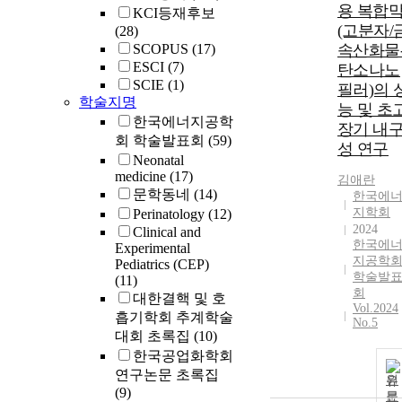
용 복합
KCI등재후보
(고분자/
(28)
SCOPUS
(17)
속산화물
ESCI
(7)
탄소나노
SCIE
(1)
필러)의 
학술지명
능 및 초
한국에너지공학
장기 내
회 학술발표회
(59)
성 연구
Neonatal
medicine
(17)
김애란
문학동네
(14)
한국에
지학회
Perinatology
(12)
2024
Clinical and
한국에
Experimental
지공학
Pediatrics (CEP)
학술발
(11)
회
대한결핵 및 호
Vol.2024
흡기학회 추계학술
No.5
대회 초록집
(10)
한국공업화학회
연구논문 초록집
원
(9)
문