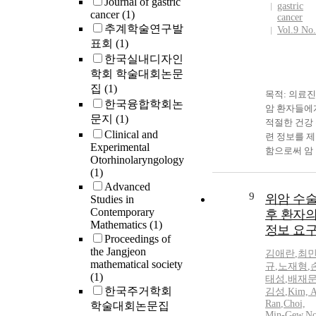
Journal of gastric
gastric
cancer
(1)
cancer
추계학술연구발
Vol.9 No
표회
(1)
한국실내디자인
학회 학술대회논문
집
(1)
목적: 의료
한국융합학회논
암 환자들에
문지
(1)
적절한 건강
Clinical and
련 정보를 
Experimental
함으로써 암
Otorhinolaryngology
자들이 자신
(1)
질병과 치료
Advanced
대한 불확실
9
위암 수
Studies in
상황을 극복
Contemporary
후 환자
여 스스로 
Mathematics
(1)
정보 요
을 관리하는
Proceedings of
을 도울 수 
the Jangjeon
김애란
,
최
mathematical society
다. 효과적
규
,
노재형
,
(1)
정보를 제공
태성
,
배재
한국주거학회
기 위해서는
김성
,
Kim, A
Ran
,
Choi,
학술대회논문집
자가 실제 
Min-Gew
,
No