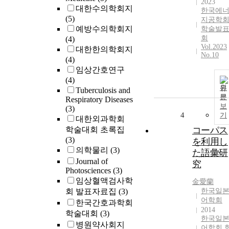
2023
대한수의학회지
한국에
(5)
지공학
예방수의학회지
학술발
회
(4)
Vol.2023
대한한의학회지
No.10
(4)
임상간호연구
(4)
원
Tuberculosis and
문
Respiratory Diseases
보
(3)
4
기
대한외과학회
학술대회 초록집
コーパス
(3)
を利用し
의학물리
(3)
た語彙研
Journal of
究
Photosciences
(3)
임상혈액검사학
金愛蘭
회 발표자료집
(3)
한국일
어학회
한국간호과학회
2014
학술대회
(3)
한국일
병원약사회지
어학회 