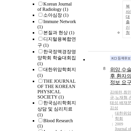
Korean Journal
복
of Radiology
(1)
사/
소아심장
(1)
대
Immune Network
출
(1)
신
본질과 현상
(1)
청
디지털융복합연
구
(1)
한국정맥경장영
양학회 학술대회집
(1)
8
위암 수
대한위암학회지
(1)
후 환자
THE JOURNAL
정보 요
OF THE KOREAN
PHYSICAL
김애란
,
최
SOCIETY
(1)
규
,
노재형
,
한국심리학회지
태성
,
배재
김성
상담 및 심리치료
대한위
(1)
학회
Blood Research
2009
(1)
Journal o