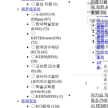
잔류이뮬
내림차순
음성 지원
(1)
정확
에 의한 
원문제공처
순
10개씩 출력
출혈 1례
내림차
누리미디어
인기
(DBpia)
(97)
순
조회
김애란
,
박
10개씩
한국학술정보
진
,
서병규
,
연도
출력
(KISS)
(72)
진한
,
이준
제목
20개씩
최신의
저자
출력
KISTI(ScienceON)
사
발행
30개씩
(72)
1990
관순
最新醫
한국연구재단
출력
Vol.33
(KCI)
(42)
50개씩
No.5
KERIS(RISS)
출력
(18)
100개
교보문고(스콜
복
출력
사/
라)
(8)
대
코리아스칼라
출
(코리아스칼라)
(6)
2
신
학술교육원
청
(eArticle)
(4)
저가습 
KERIS(RISS)
(1)
동조건에
등재정보
서 PEMF
KCI등재
(134)