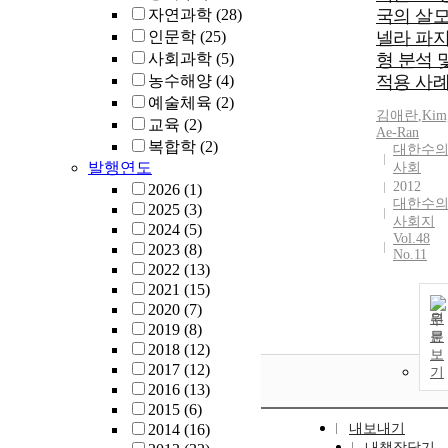
자연과학
(28)
국의 살
분석하였다.
인문학
(25)
넬라 파
문 도구는 검
사회과학
(5)
사, 치료, 예후
형 분석 
추후 관리, 
농수해양
(4)
적용 사
생활, 위암 
예술체육
(2)
김애란
,
Kim
련 정보 영
교육
(2)
Ae-Ran
7개의 단일 
복합학
(2)
대한수
항의 총 37개
발행연도
사회
문항으로 구
2012
2026
(1)
되었다. 결과:
대한수
2025
(3)
정보 요구는
사회지
2024
(5)
후, 치료 기
Vol.48
2023
(8)
No.11
동안 스스로
2022
(13)
수 있는 건강
2021
(15)
관리 방법, 
2020
(7)
후 관리, 위
원
2019
(8)
문
관련 정보, 
2018
(12)
보
료, 검사 등
2017
(12)
기
순으로 높게
2016
(13)
타났다. 문
2015
(6)
로 살펴보면,
2014
(16)
내보내기
예후, 식이, 
내책장담기