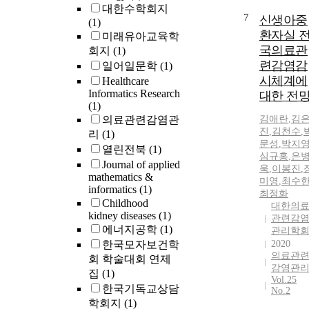
대한수학회지
7
신생아중
(1)
환자실 
미래유아교육학
국의료관
회지
(1)
련감염감
일어일문학
(1)
시체계에
Healthcare
Informatics Research
대한 전
(1)
의료관련감염관
김애란
,
김
진
,
김천수
,
리
(1)
문성
,
박지
열린전북
(1)
심규홍
,
은
Journal of applied
욱
,
이봉진
,
mathematics &
미영
,
최수
informatics
(1)
최정화
Childhood
대한의
kidney diseases
(1)
관련감
에너지공학
(1)
관리학
한국모자보건학
2020
의료관
회 학술대회 연제
감염관
집
(1)
Vol.25
한국기독교상담
No.2
학회지
(1)