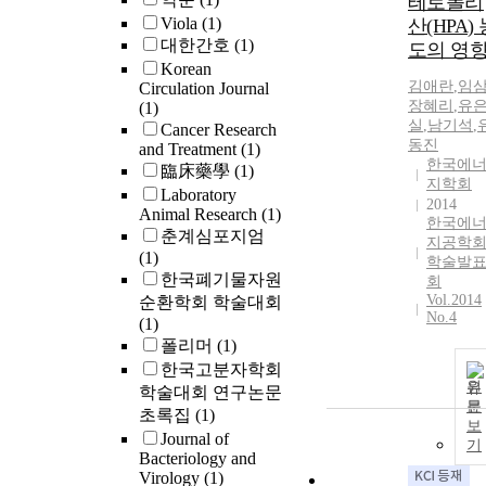
테로폴리
Viola
(1)
산(HPA)
대한간호
(1)
도의 영
Korean
김애란
,
임
Circulation Journal
장혜리
,
유
(1)
실
,
남기석
,
Cancer Research
동진
and Treatment
(1)
한국에
臨床藥學
(1)
지학회
Laboratory
2014
Animal Research
(1)
한국에
춘계심포지엄
지공학
(1)
학술발
한국폐기물자원
회
Vol.2014
순환학회 학술대회
No.4
(1)
폴리머
(1)
한국고분자학회
원
학술대회 연구논문
문
초록집
(1)
보
Journal of
기
Bacteriology and
Virology
(1)