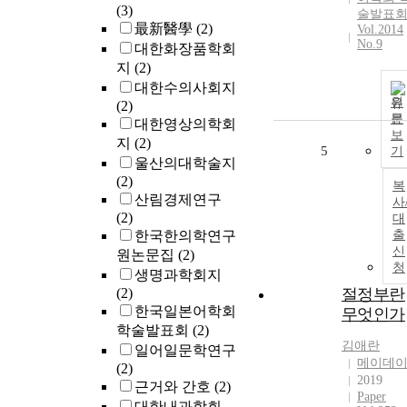
(3)
술발표
最新醫學
(2)
Vol.2014
No.9
대한화장품학회
지
(2)
대한수의사회지
원
(2)
문
대한영상의학회
보
지
(2)
5
기
울산의대학술지
(2)
복
산림경제연구
사
(2)
대
한국한의학연구
출
신
원논문집
(2)
청
생명과학회지
(2)
절정부란
한국일본어학회
무엇인가
학술발표회
(2)
김애란
일어일문학연구
메이데
(2)
2019
근거와 간호
(2)
Paper
대한내과학회