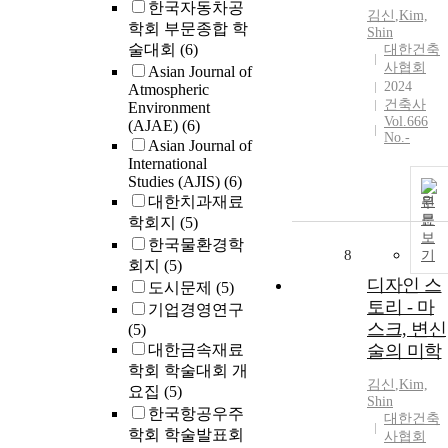
한국자동차공
김신
,
Kim,
학회 부문종합 학
Shin
술대회
(6)
대한건축
사협회
Asian Journal of
2024
Atmospheric
건축사
Environment
Vol.666
(AJAE)
(6)
No.-
Asian Journal of
International
Studies (AJIS)
(6)
대한치과재료
원
문
학회지
(5)
보
한국물환경학
8
기
회지
(5)
디자인 스
도시문제
(5)
토리 - 마
기업경영연구
스크, 변신
(5)
대한금속재료
술의 미학
학회 학술대회 개
김신
,
Kim,
요집
(5)
Shin
한국항공우주
대한건축
학회 학술발표회
사협회