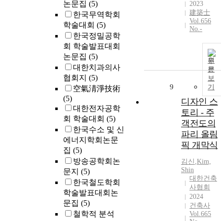
논문집
(5)
2023
建築士
한국무역학회
Vol.656
학술대회
(5)
No.-
한국정밀공학
회 학술발표대회
논문집
(5)
원
대한치과의사
문
협회지
(5)
보
9
기
空氣淸淨技術
(5)
디자인 스
대한전자공학
토리 - 주
회 학술대회
(5)
객전도의
한국수소 및 신
파리 올림
에너지학회논문
픽 개막식
집
(5)
방송공학회논
김신
,
Kim,
Shin
문지
(5)
대한건축
한국철도학회
사협회
학술발표대회논
2024
문집
(5)
건축사
철학적 분석
Vol.665