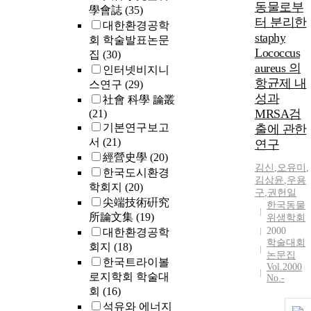
동물로부
學會誌
(35)
터 분리한
대한환경공학
staphy
회 학술발표논문
Lococcus
집
(30)
aureus 의
인터넷비지니
항균제 내
스연구
(29)
성과
社會 科學 論叢
MRSA검
(21)
기본연구보고
출에 관한
서
(21)
연구
經營史學
(20)
김신
,
오유미
,
한국도시환경
김상윤
,
우용
학회지
(20)
구
,
권헌일
尖端技術硏究
한국동물
所論文集
(19)
위생학회
2000
대한환경공학
학술대회
회지
(18)
논문집
한국트라이볼
Vol.2000
로지학회 학술대
No.-
회
(16)
석유와 에너지