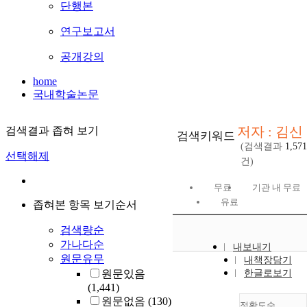
단행본
연구보고서
공개강의
home
국내학술논문
저자 : 김신
검색결과 좁혀 보기
검색키워드
(검색결과
1,571
선택해제
건)
무료
기관 내 무료
유료
좁혀본 항목 보기순서
검색량순
가나다순
내보내기
원문유무
내책장담기
원문있음
한글로보기
(1,441)
원문없음
(130)
정확도순