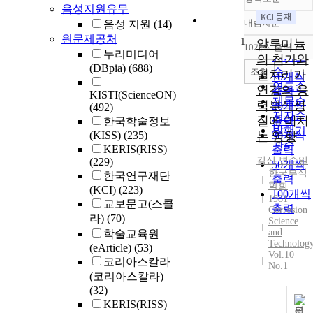
음성지원유무
내림차순
음성 지원
(14)
정확도
원문제공처
1
순
알루미늄
10개씩 출력
내림차
누리미디어
인기도
의 첨가와
(DBpia)
(688)
순
조회
열처리가
10개씩
연도순
연강의 응
출력
KISTI(ScienceON)
제목순
력부식성
20개씩
(492)
저자순
질에 미치
출력
한국학술정보
발행기
(KISS)
(235)
는 영향
30개씩
관순
KERIS(RISS)
출력
김신
,
변수일
(229)
50개씩
한국부식
한국연구재단
출력
학회
(KCI)
(223)
100개씩
1981
교보문고(스콜
출력
Corrosion
라)
(70)
Science
and
학술교육원
Technolog
(eArticle)
(53)
Vol.10
코리아스칼라
No.1
(코리아스칼라)
(32)
KERIS(RISS)
원