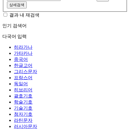
상세검색
결과 내 재검색
인기 검색어
다국어 입력
히라가나
가타카나
중국어
한글고어
그리스문자
프랑스어
독일어
히브리어
괄호기호
학술기호
기술기호
첨자기호
라틴문자
러시아문자