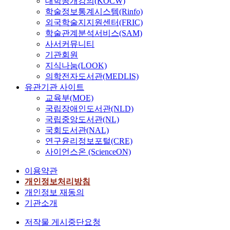
대학공개강의(KOCW)
학술정보통계시스템(Rinfo)
외국학술지지원센터(FRIC)
학술관계분석서비스(SAM)
사서커뮤니티
기관회원
지식나눔(LOOK)
의학전자도서관(MEDLIS)
유관기관 사이트
교육부(MOE)
국립장애인도서관(NLD)
국립중앙도서관(NL)
국회도서관(NAL)
연구윤리정보포털(CRE)
사이언스온 (ScienceON)
이용약관
개인정보처리방침
개인정보 재동의
기관소개
저작물 게시중단요청