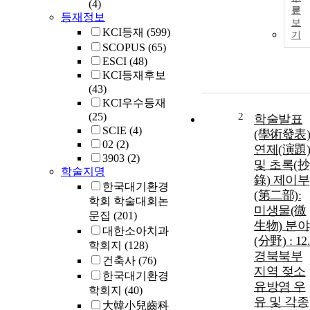
(4)
문
등재정보
보
KCI등재
(599)
기
SCOPUS
(65)
ESCI
(48)
KCI등재후보
(43)
KCI우수등재
(25)
2
학술발표
SCIE
(4)
(學術發表)
02
(2)
연제(演題)
3903
(2)
및 초록(抄
학술지명
錄) 제이부
한국대기환경
(第二部):
학회 학술대회논
미생물(微
문집
(201)
生物) 분야
대한소아치과
(分野) : 12.
학회지
(128)
경북북부
건축사
(76)
지역 젖소
한국대기환경
유방염 우
학회지
(40)
유 및 각종
大韓小兒齒科