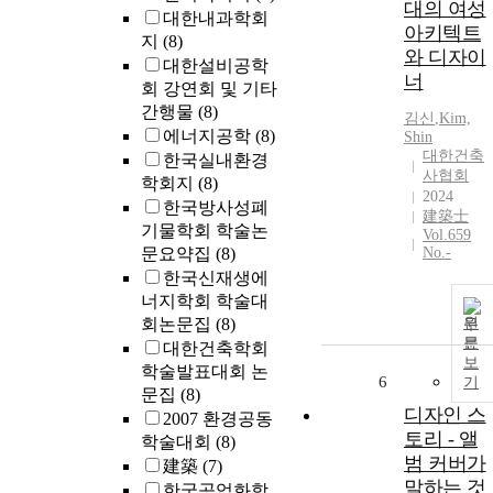
대의 여성
대한내과학회
아키텍트
지
(8)
와 디자이
대한설비공학
너
회 강연회 및 기타
간행물
(8)
김신
,
Kim,
에너지공학
(8)
Shin
대한건축
한국실내환경
사협회
학회지
(8)
2024
한국방사성폐
建築士
기물학회 학술논
Vol.659
문요약집
(8)
No.-
한국신재생에
너지학회 학술대
회논문집
(8)
원
문
대한건축학회
보
학술발표대회 논
6
기
문집
(8)
디자인 스
2007 환경공동
토리 - 앨
학술대회
(8)
범 커버가
建築
(7)
말하는 것
한국공업화학