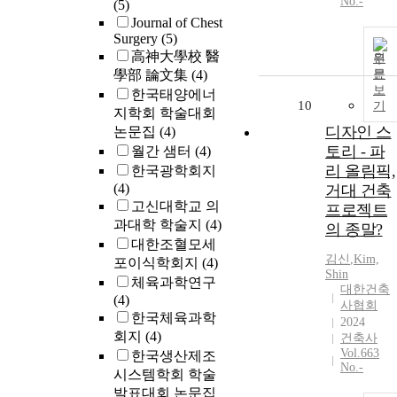
No.-
(5)
Journal of Chest
Surgery
(5)
高神大學校 醫
원
學部 論文集
(4)
문
보
한국태양에너
10
기
지학회 학술대회
디자인 스
논문집
(4)
토리 - 파
월간 샘터
(4)
리 올림픽,
한국광학회지
(4)
거대 건축
고신대학교 의
프로젝트
과대학 학술지
(4)
의 종말?
대한조혈모세
김신
,
Kim,
포이식학회지
(4)
Shin
체육과학연구
대한건축
(4)
사협회
한국체육과학
2024
회지
(4)
건축사
Vol.663
한국생산제조
No.-
시스템학회 학술
발표대회 논문집