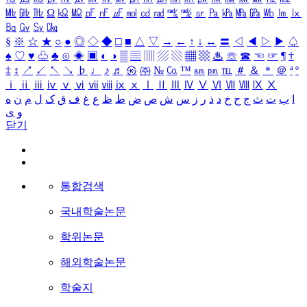
㎒
㎓
㎔
Ω
㏀
㏁
㎊
㎋
㎌
㏖
㏅
㎭
㎮
㎯
㏛
㎩
㎪
㎫
㎬
㏝
㏐
㏓
㏃
㏉
㏜
㏆
§
※
☆
★
○
●
◎
◇
◆
□
■
△
▽
→
←
↑
↓
↔
〓
◁
◀
▷
▶
♤
♠
♡
♥
♧
♣
⊙
◈
▣
◐
◑
▒
▤
▥
▨
▧
▦
▩
♨
☏
☎
☜
☞
¶
†
‡
↕
↗
↙
↖
↘
♭
♩
♪
♬
㉿
㈜
№
㏇
™
㏂
㏘
℡
＃
＆
＊
＠
ª
º
ⅰ
ⅱ
ⅲ
ⅳ
ⅴ
ⅵ
ⅶ
ⅷ
ⅸ
ⅹ
Ⅰ
Ⅱ
Ⅲ
Ⅳ
Ⅴ
Ⅵ
Ⅶ
Ⅷ
Ⅸ
Ⅹ
ا
ب
ت
ث
ج
ح
خ
د
ذ
ر
ز
س
ش
ص
ض
ط
ظ
ع
غ
ف
ق
ک
ل
م
ن
ه
و
ی
닫기
통합검색
국내학술논문
학위논문
해외학술논문
학술지