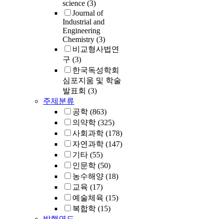
science
(3)
Journal of
Industrial and
Engineering
Chemistry
(3)
비교형사법연
구
(3)
한국독성학회
심포지움 및 학술
발표회
(3)
주제분류
공학
(863)
의약학
(325)
사회과학
(178)
자연과학
(147)
기타
(55)
인문학
(50)
농수해양
(18)
교육
(17)
예술체육
(15)
복합학
(15)
발행연도