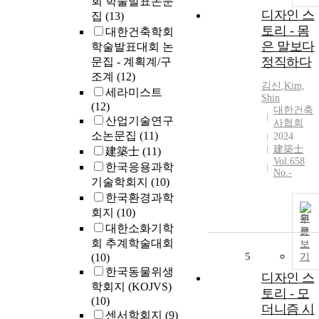
회 학술발표논문
디자인 스
집
(13)
토리 - 몸
대한건축학회
은 말보다
학술발표대회 논
정직하다
문집 - 계획계/구
조계
(12)
김신
,
Kim,
세라미스트
Shin
(12)
대한건축
산업기술연구
사협회
소논문집
(11)
2024
建築士
建築士
(11)
Vol.658
한국응용과학
No.-
기술학회지
(10)
한국환경과학
회지
(10)
원
대한소화기학
문
회 추계학술대회
보
5
(10)
기
한국동물위생
디자인 스
학회지 (KOJVS)
토리 - 모
(10)
더니즘 시
센서학회지
(9)