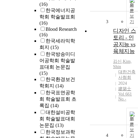
(16)
원
한국에너지공
문
보
학회 학술발표회
3
기
(16)
Blood Research
디자인 스
(16)
토리 - 인
한국세라믹학
공지능 vs
회지
(15)
육체지능
한국방송미디
어공학회 학술발
김신
,
Kim,
표대회 논문집
Shin
대한건축
(15)
사협회
한국환경보건
2024
학회지
(14)
建築士
한국표면공학
Vol.661
회 학술발표회 초
No.-
록집
(14)
대한설비공학
회 학술발표대회
원
문
논문집
(13)
보
한국정보과학
4
기