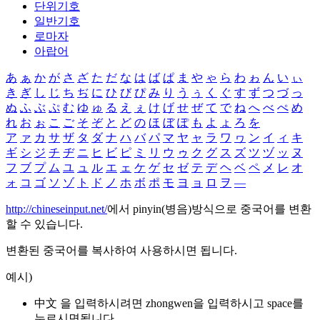
단위기호
일반기호
로마자
아랍어
あ
ぁ
か
が
さ
ざ
た
だ
な
は
ば
ぱ
ま
や
ゃ
ら
わ
ゎ
ん
い
ぃ
き
ぎ
し
じ
ち
ぢ
に
ひ
び
ぴ
み
り
う
ぅ
く
ぐ
す
ず
つ
づ
っ
ぬ
ふ
ぶ
ぷ
む
ゆ
ゅ
る
え
ぇ
け
げ
せ
ぜ
て
で
ね
へ
べ
ぺ
め
れ
お
ぉ
こ
ご
そ
ぞ
と
ど
の
ほ
ぼ
ぽ
も
よ
ょ
ろ
を
ア
ァ
カ
サ
ザ
タ
ダ
ナ
ハ
バ
パ
マ
ヤ
ャ
ラ
ワ
ヮ
ン
イ
ィ
キ
ギ
シ
ジ
チ
ヂ
ニ
ヒ
ビ
ピ
ミ
リ
ウ
ゥ
ク
グ
ス
ズ
ツ
ヅ
ッ
ヌ
フ
ブ
プ
ム
ユ
ュ
ル
エ
ェ
ケ
ゲ
セ
ゼ
テ
デ
ヘ
ベ
ペ
メ
レ
オ
ォ
コ
ゴ
ソ
ゾ
ト
ド
ノ
ホ
ボ
ポ
モ
ヨ
ョ
ロ
ヲ
―
http://chineseinput.net/
에서 pinyin(병음)방식으로 중국어를 변환
할 수 있습니다.
변환된 중국어를 복사하여 사용하시면 됩니다.
예시)
中文 을 입력하시려면
zhongwen
을 입력하시고 space를
누르시면됩니다.