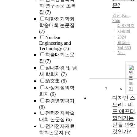
은?
회 연구논문 초록
집
(7)
김신
,
Kim,
대한전기학회
Shin
학술대회 논문집
대한건축
(7)
사협회
Nuclear
2024
Engineering and
建築士
Vol.660
Technology
(7)
No.-
학술대회논문
집
(7)
실내환경 및 냄
원
새 학회지
(7)
문
論文集
(6)
보
사상체질의학
7
기
회지
(6)
디자인 스
환경영향평가
토리 - 비
(6)
포 애프터,
전력전자학술
껍데기는
대회 논문집
(6)
믿을 만한
전기전자재료
것인가?
학회논문지
(6)