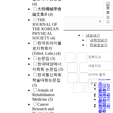
(4)
원
大韓機械學會
문
論文集B
(4)
보
THE
기
JOURNAL OF
THE KOREAN
PHYSICAL
내보내기
SOCIETY
(4)
내책장담기
한국트라이볼
한글로보기
로지학회지
(Tribol. Lubr.)
(4)
정확도순
논문집
(3)
한국태양에너
내림차순
정확도
지학회 논문집
(3)
순
한국통신학회
10개씩 출력
내림차
인기도
학술대회논문집
순
조회
(3)
10개씩
연도순
Annals of
출력
제목순
Rehabilitation
20개씩
Medicine
(3)
저자순
출력
Cancer
발행기
30개씩
Research and
관순
출력