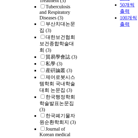
Treatment
(3)
50개씩
Tuberculosis
출력
and Respiratory
Diseases
(3)
100개씩
부산치대논문
출력
집
(3)
대한보건협회
보건종합학술대
회
(3)
貿易學會誌
(3)
私學
(3)
産硏論叢
(3)
제어로봇시스
템학회 국내학술
대회 논문집
(3)
한국행정학회
학술발표논문집
(3)
한국폐기물자
원순환학회지
(3)
Journal of
Korean medical