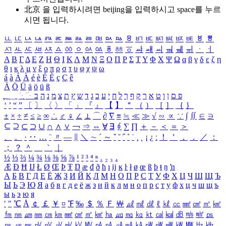
北京 을 입력하시려면
beijing
을 입력하시고 space를 누르
시면 됩니다.
ㅥ
ㅦ
ㅧ
ㅨ
ㅩ
ㅪ
ㅫ
ㅬ
ㅭ
ㅮ
ㅯ
ㅰ
ㅱ
ㅲ
ㅳ
ㅴ
ㅵ
ㅶ
ㅷ
ㅸ
ㅹ
ㅺ
ㅻ
ㅼ
ㅽ
ㅾ
ㅿ
ㆀ
ㆁ
ㆂ
ㆃ
ㆄ
ㆅ
ㆆ
ㆇ
ㆈ
ㆉ
ㆊ
ㆋ
ㆌ
ㆍ
ㆎ
Α
Β
Γ
Δ
Ε
Ζ
Η
Θ
Ι
Κ
Λ
Μ
Ν
Ξ
Ο
Π
Ρ
Σ
Τ
Υ
Φ
Χ
Ψ
Ω
α
β
γ
δ
ε
ζ
η
θ
ι
κ
λ
μ
ν
ξ
ο
π
ρ
σ
τ
υ
φ
χ
ψ
ω
á
à
Á
À
é
è
É
È
ç
Ç
ê
Ä
Ö
Ü
ä
ö
ü
ß
ְ
ֳ
ֲ
ֱ
ָ
ַ
ֵ
ֶ
ִ
ֹ
ּ
ֻ
ׂ
ׁ
ּ
ב
ה
נ
מ
צ
ת
ץ
ש
ד
ג
כ
ע
י
ח
ל
ך
ף
ק
ר
א
ט
ו
ן
ם
פ
‘
’
“
”
〔
〕
〈
〉
「
」
『
』
【
】
＂
（
）
［
］
｛
｝
±
×
÷
≠
≤
≥
∞
∴
♂
♀
∠
⊥
⌒
∂
∇
≡
≒
≪
≫
√
∽
∝
∵
∫
∬
∈
∋
⊆
⊇
⊂
⊃
∪
∩
∧
∨
￢
⇒
⇔
∀
∃
∮
∑
∏
＋
－
＜
＝
＞
、
。
·
‥
…
¨
〃
―
∥
＼
∼
´
～
ˇ
˘
˝
˚
˙
¸
˛
¡
¿
ː
！
＇
，
．
／
：
；
？
＾
＿
｀
｜
½
⅓
⅔
¼
¾
⅛
⅜
⅝
⅞
¹
²
³
⁴
ⁿ
₁
₂
₃
₄
Æ
Ð
Ħ
Ĳ
Ł
Ø
Œ
Þ
Ŧ
Ŋ
æ
đ
ð
ħ
ı
ĳ
ĸ
ŀ
ł
ø
œ
ß
þ
ŧ
ŋ
ŉ
А
Б
В
Г
Д
Е
Ё
Ж
З
И
Й
К
Л
М
Н
О
П
Р
С
Т
У
Ф
Х
Ц
Ч
Ш
Щ
Ъ
Ы
Ь
Э
Ю
Я
а
б
в
г
д
е
ё
ж
з
и
й
к
л
м
н
о
п
р
с
т
у
ф
х
ц
ч
ш
щ
ъ
ы
ь
э
ю
я
′
″
℃
Å
￠
￡
￥
¤
℉
‰
＄
％
Ｆ
￦
㎕
㎖
㎗
ℓ
㎘
㏄
㎣
㎤
㎥
㎦
㎙
㎚
㎛
㎜
㎝
㎞
㎟
㎠
㎡
㎢
㏊
㎍
㎎
㎏
㏏
㎈
㎉
㏈
㎧
㎨
㎰
㎱
㎲
㎳
㎴
㎵
㎶
㎷
㎸
㎹
㎀
㎁
㎂
㎃
㎄
㎺
㎻
㎽
㎾
㎿
㎐
㎑