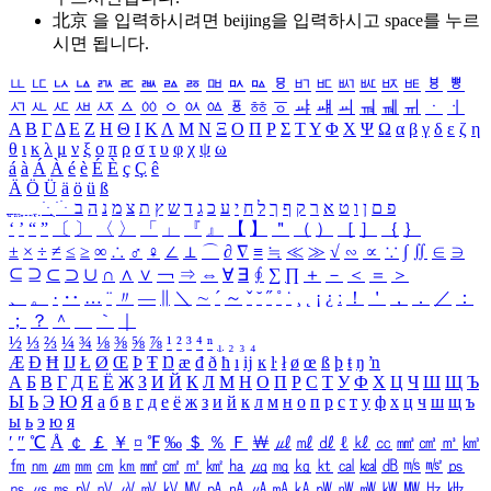
北京 을 입력하시려면
beijing
을 입력하시고 space를 누르
시면 됩니다.
ㅥ
ㅦ
ㅧ
ㅨ
ㅩ
ㅪ
ㅫ
ㅬ
ㅭ
ㅮ
ㅯ
ㅰ
ㅱ
ㅲ
ㅳ
ㅴ
ㅵ
ㅶ
ㅷ
ㅸ
ㅹ
ㅺ
ㅻ
ㅼ
ㅽ
ㅾ
ㅿ
ㆀ
ㆁ
ㆂ
ㆃ
ㆄ
ㆅ
ㆆ
ㆇ
ㆈ
ㆉ
ㆊ
ㆋ
ㆌ
ㆍ
ㆎ
Α
Β
Γ
Δ
Ε
Ζ
Η
Θ
Ι
Κ
Λ
Μ
Ν
Ξ
Ο
Π
Ρ
Σ
Τ
Υ
Φ
Χ
Ψ
Ω
α
β
γ
δ
ε
ζ
η
θ
ι
κ
λ
μ
ν
ξ
ο
π
ρ
σ
τ
υ
φ
χ
ψ
ω
á
à
Á
À
é
è
É
È
ç
Ç
ê
Ä
Ö
Ü
ä
ö
ü
ß
ְ
ֳ
ֲ
ֱ
ָ
ַ
ֵ
ֶ
ִ
ֹ
ּ
ֻ
ׂ
ׁ
ּ
ב
ה
נ
מ
צ
ת
ץ
ש
ד
ג
כ
ע
י
ח
ל
ך
ף
ק
ר
א
ט
ו
ן
ם
פ
‘
’
“
”
〔
〕
〈
〉
「
」
『
』
【
】
＂
（
）
［
］
｛
｝
±
×
÷
≠
≤
≥
∞
∴
♂
♀
∠
⊥
⌒
∂
∇
≡
≒
≪
≫
√
∽
∝
∵
∫
∬
∈
∋
⊆
⊇
⊂
⊃
∪
∩
∧
∨
￢
⇒
⇔
∀
∃
∮
∑
∏
＋
－
＜
＝
＞
、
。
·
‥
…
¨
〃
―
∥
＼
∼
´
～
ˇ
˘
˝
˚
˙
¸
˛
¡
¿
ː
！
＇
，
．
／
：
；
？
＾
＿
｀
｜
½
⅓
⅔
¼
¾
⅛
⅜
⅝
⅞
¹
²
³
⁴
ⁿ
₁
₂
₃
₄
Æ
Ð
Ħ
Ĳ
Ł
Ø
Œ
Þ
Ŧ
Ŋ
æ
đ
ð
ħ
ı
ĳ
ĸ
ŀ
ł
ø
œ
ß
þ
ŧ
ŋ
ŉ
А
Б
В
Г
Д
Е
Ё
Ж
З
И
Й
К
Л
М
Н
О
П
Р
С
Т
У
Ф
Х
Ц
Ч
Ш
Щ
Ъ
Ы
Ь
Э
Ю
Я
а
б
в
г
д
е
ё
ж
з
и
й
к
л
м
н
о
п
р
с
т
у
ф
х
ц
ч
ш
щ
ъ
ы
ь
э
ю
я
′
″
℃
Å
￠
￡
￥
¤
℉
‰
＄
％
Ｆ
￦
㎕
㎖
㎗
ℓ
㎘
㏄
㎣
㎤
㎥
㎦
㎙
㎚
㎛
㎜
㎝
㎞
㎟
㎠
㎡
㎢
㏊
㎍
㎎
㎏
㏏
㎈
㎉
㏈
㎧
㎨
㎰
㎱
㎲
㎳
㎴
㎵
㎶
㎷
㎸
㎹
㎀
㎁
㎂
㎃
㎄
㎺
㎻
㎽
㎾
㎿
㎐
㎑