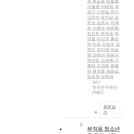
성
,
최길용
,
임철호
,
서철원
,
이태영
,
곽
장근
,
신정일
,
문신
,
고은미
,
유인실
,
김
주성
,
김은수
,
이재
운
,
이병규
,
박윤희
,
김진돈
,
변주승
,
박
균철
,
이상균
,
홍성
덕
,
이숙
,
김승우
,
김
창민
,
장미영
,
박보
람
,
양병선
,
유평수
,
박상업
,
김광혁
,
서
종태
,
차경희
,
최혜
란
,
류경호
,
송화섭
,
임숙정
,
장창영
2017
한국연구재단
(NRF)
원문보
기
5
부적응 청소년