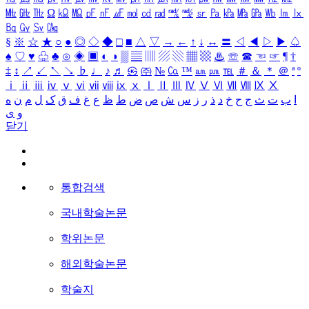
㎒
㎓
㎔
Ω
㏀
㏁
㎊
㎋
㎌
㏖
㏅
㎭
㎮
㎯
㏛
㎩
㎪
㎫
㎬
㏝
㏐
㏓
㏃
㏉
㏜
㏆
§
※
☆
★
○
●
◎
◇
◆
□
■
△
▽
→
←
↑
↓
↔
〓
◁
◀
▷
▶
♤
♠
♡
♥
♧
♣
⊙
◈
▣
◐
◑
▒
▤
▥
▨
▧
▦
▩
♨
☏
☎
☜
☞
¶
†
‡
↕
↗
↙
↖
↘
♭
♩
♪
♬
㉿
㈜
№
㏇
™
㏂
㏘
℡
＃
＆
＊
＠
ª
º
ⅰ
ⅱ
ⅲ
ⅳ
ⅴ
ⅵ
ⅶ
ⅷ
ⅸ
ⅹ
Ⅰ
Ⅱ
Ⅲ
Ⅳ
Ⅴ
Ⅵ
Ⅶ
Ⅷ
Ⅸ
Ⅹ
ا
ب
ت
ث
ج
ح
خ
د
ذ
ر
ز
س
ش
ص
ض
ط
ظ
ع
غ
ف
ق
ک
ل
م
ن
ه
و
ی
닫기
통합검색
국내학술논문
학위논문
해외학술논문
학술지