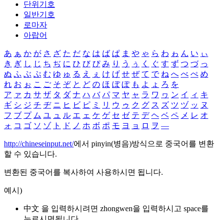
단위기호
일반기호
로마자
아랍어
あ
ぁ
か
が
さ
ざ
た
だ
な
は
ば
ぱ
ま
や
ゃ
ら
わ
ゎ
ん
い
ぃ
き
ぎ
し
じ
ち
ぢ
に
ひ
び
ぴ
み
り
う
ぅ
く
ぐ
す
ず
つ
づ
っ
ぬ
ふ
ぶ
ぷ
む
ゆ
ゅ
る
え
ぇ
け
げ
せ
ぜ
て
で
ね
へ
べ
ぺ
め
れ
お
ぉ
こ
ご
そ
ぞ
と
ど
の
ほ
ぼ
ぽ
も
よ
ょ
ろ
を
ア
ァ
カ
サ
ザ
タ
ダ
ナ
ハ
バ
パ
マ
ヤ
ャ
ラ
ワ
ヮ
ン
イ
ィ
キ
ギ
シ
ジ
チ
ヂ
ニ
ヒ
ビ
ピ
ミ
リ
ウ
ゥ
ク
グ
ス
ズ
ツ
ヅ
ッ
ヌ
フ
ブ
プ
ム
ユ
ュ
ル
エ
ェ
ケ
ゲ
セ
ゼ
テ
デ
ヘ
ベ
ペ
メ
レ
オ
ォ
コ
ゴ
ソ
ゾ
ト
ド
ノ
ホ
ボ
ポ
モ
ヨ
ョ
ロ
ヲ
―
http://chineseinput.net/
에서 pinyin(병음)방식으로 중국어를 변환
할 수 있습니다.
변환된 중국어를 복사하여 사용하시면 됩니다.
예시)
中文 을 입력하시려면
zhongwen
을 입력하시고 space를
누르시면됩니다.