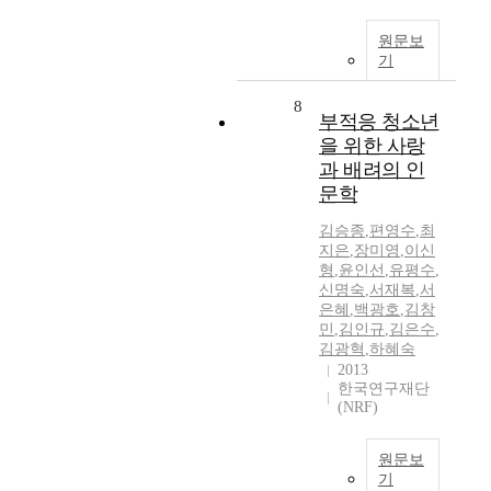
원문보
기
8
부적응 청소년
을 위한 사랑
과 배려의 인
문학
김승종
,
편영수
,
최
지은
,
장미영
,
이신
형
,
윤인선
,
유평수
,
신명숙
,
서재복
,
서
은혜
,
백광호
,
김창
민
,
김인규
,
김은수
,
김광혁
,
하혜숙
2013
한국연구재단
(NRF)
원문보
기