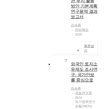
관 부지 활용
방안 기본계획
연구용역 결과
보고서
김승종
전라북도
2020
원문보
기
7
외국인 토지소
유제도 조사연
구: 국가안보
를 중심으로
김승종
국토연구원
2024
국가정책연구
포털(NKIS)