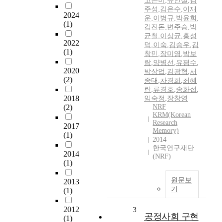
고은미
,
유인실
,
김
주성
,
김은수
,
이재
2024
운
,
이병규
,
박윤희
,
(1)
김진돈
,
변주승
,
박
균철
,
이상균
,
홍성
2022
덕
,
이숙
,
김승우
,
김
(1)
창민
,
장미영
,
박보
람
,
양병선
,
유평수
,
2020
박상업
,
김광혁
,
서
(2)
종태
,
차경희
,
최혜
란
,
류경호
,
송화섭
,
2018
임숙정
,
장창영
(2)
NRF
KRM(Korean
Research
2017
Memory)
(1)
2014
한국연구재단
2014
(NRF)
(1)
원문보
2013
기
(1)
2012
3
공정사회 구현
(1)