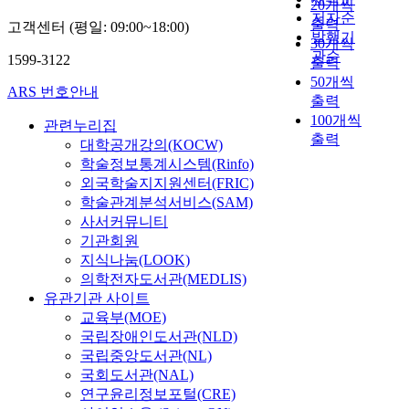
20개씩
저자순
출력
고객센터 (평일: 09:00~18:00)
발행기
30개씩
관순
1599-3122
출력
50개씩
ARS 번호안내
출력
100개씩
관련누리집
출력
대학공개강의(KOCW)
학술정보통계시스템(Rinfo)
외국학술지지원센터(FRIC)
학술관계분석서비스(SAM)
사서커뮤니티
기관회원
지식나눔(LOOK)
의학전자도서관(MEDLIS)
유관기관 사이트
교육부(MOE)
국립장애인도서관(NLD)
국립중앙도서관(NL)
국회도서관(NAL)
연구윤리정보포털(CRE)