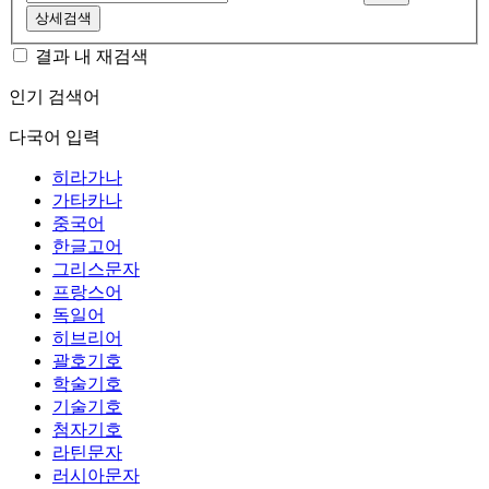
상세검색
결과 내 재검색
인기 검색어
다국어 입력
히라가나
가타카나
중국어
한글고어
그리스문자
프랑스어
독일어
히브리어
괄호기호
학술기호
기술기호
첨자기호
라틴문자
러시아문자