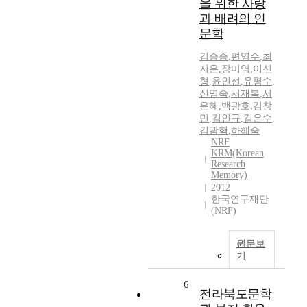
을 위한 사랑
과 배려의 인
문학
김승종
,
편영수
,
최
지은
,
장미영
,
이신
형
,
윤인선
,
유평수
,
신명숙
,
서재복
,
서
은혜
,
백광호
,
김창
민
,
김인규
,
김은수
,
김광혁
,
하혜숙
NRF
KRM(Korean
Research
Memory)
2012
한국연구재단
(NRF)
원문보
기
6
전라북도문학