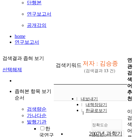
단행본
연구보고서
공개강의
home
연구보고서
검색결과 좁혀 보기
연
저자 : 김승종
검색키워드
관
선택해제
(검색결과
13
건)
검
색
어
좁혀본 항목 보기
추
순서
천
내보내기
내책장담기
검색량순
한글로보기
이
1
가나다순
검
발행기관
색
정확도순
한
어
2007년 과학기
국연구
내림차순