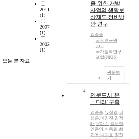
을 위한 개발
2011
사업의 생활보
(1)
상제도 정비방
안 연구
2007
(1)
김승종
국토연구원
2002
2011
(1)
국가정책연구
포털(NKIS)
오늘 본 자료
원문보
기
4
인문도시 '온
ㆍ다라' 구축
김승종
,
유장영
,
김
성훈
,
이경진
,
김정
태
,
유대수
,
김무철
,
안준영
,
이동희
,
최
기우
,
백광호
,
양진