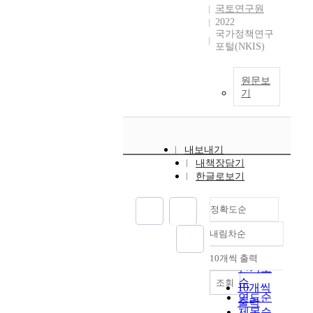
국토연구원
2022
국가정책연구
포털(NKIS)
원문보
기
내보내기
내책장담기
한글로보기
정확도순
내림차순
정확도
순
10개씩 출력
내림차순
인기도
순
조회
10개씩
연도순
출력
제목순