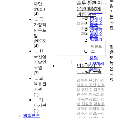
로
정확도
술부 장관 자
재단
많
순
문관 활용에
10개씩 출력
(NRF)
내림차순
이
인기도
(4)
관한 연구
본
순
조회
국
10개씩
자
연도순
김승종
가정책
출력
료
제목순
과학기술부
연구포
20개씩
2007
저자순
털
출력
발행기
(NKIS)
30개씩
관순
(4)
활
원문보
출력
한
기
용
50개씩
국건설
도
출력
기술연
2
높
100개씩
인문도시 '온
구원
은
출력
ㆍ다라' 구축
(3)
자
교
료
김승종
,
유장영
,
김
육유관
성훈
,
이경진
,
김정
기관
태
,
유대수
,
김무철
,
(1)
안준영
,
이동희
,
최
기우
,
백광호
,
양진
기
성
,
최길용
,
임철호
,
타기관
서철원
,
이태영
,
곽
(1)
장근
,
신정일
,
문신
,
발행연도