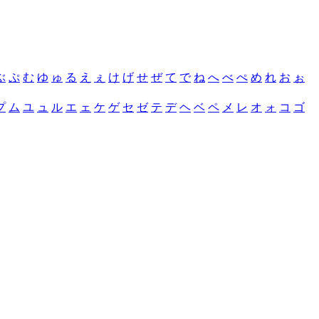
ぶ
ぷ
む
ゆ
ゅ
る
え
ぇ
け
げ
せ
ぜ
て
で
ね
へ
べ
ぺ
め
れ
お
ぉ
プ
ム
ユ
ュ
ル
エ
ェ
ケ
ゲ
セ
ゼ
テ
デ
ヘ
ベ
ペ
メ
レ
オ
ォ
コ
ゴ