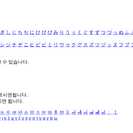
ぎ
し
じ
ち
ぢ
に
ひ
び
ぴ
み
り
う
ぅ
く
ぐ
す
ず
つ
づ
っ
ぬ
ふ
シ
ジ
チ
ヂ
ニ
ヒ
ビ
ピ
ミ
リ
ウ
ゥ
ク
グ
ス
ズ
ツ
ヅ
ッ
ヌ
フ
ブ
할 수 있습니다.
누르시면됩니다.
시면 됩니다.
ㅻ
ㅼ
ㅽ
ㅾ
ㅿ
ㆀ
ㆁ
ㆂ
ㆃ
ㆄ
ㆅ
ㆆ
ㆇ
ㆈ
ㆉ
ㆊ
ㆋ
ㆌ
ㆍ
ㆎ
θ
ι
κ
λ
μ
ν
ξ
ο
π
ρ
σ
τ
υ
φ
χ
ψ
ω