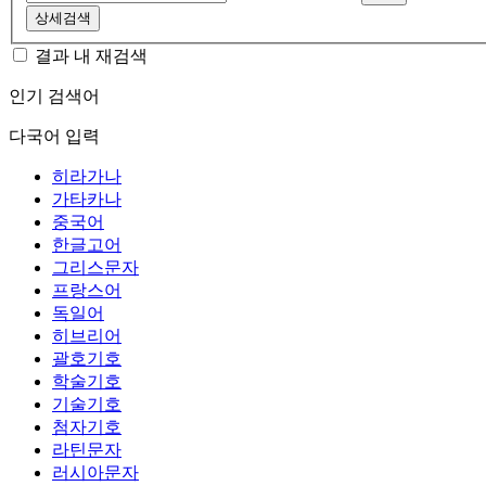
상세검색
결과 내 재검색
인기 검색어
다국어 입력
히라가나
가타카나
중국어
한글고어
그리스문자
프랑스어
독일어
히브리어
괄호기호
학술기호
기술기호
첨자기호
라틴문자
러시아문자