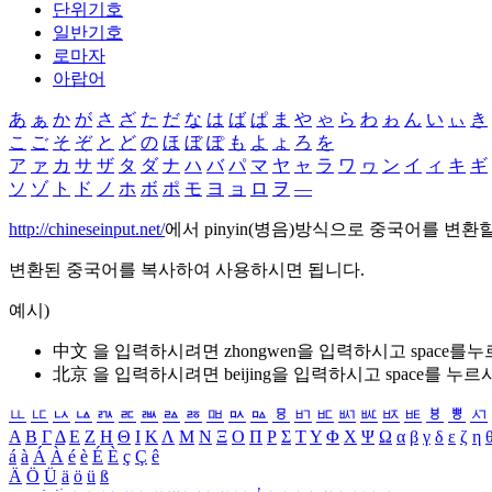
단위기호
일반기호
로마자
아랍어
あ
ぁ
か
が
さ
ざ
た
だ
な
は
ば
ぱ
ま
や
ゃ
ら
わ
ゎ
ん
い
ぃ
き
こ
ご
そ
ぞ
と
ど
の
ほ
ぼ
ぽ
も
よ
ょ
ろ
を
ア
ァ
カ
サ
ザ
タ
ダ
ナ
ハ
バ
パ
マ
ヤ
ャ
ラ
ワ
ヮ
ン
イ
ィ
キ
ギ
ソ
ゾ
ト
ド
ノ
ホ
ボ
ポ
モ
ヨ
ョ
ロ
ヲ
―
http://chineseinput.net/
에서 pinyin(병음)방식으로 중국어를 변환
변환된 중국어를 복사하여 사용하시면 됩니다.
예시)
中文 을 입력하시려면
zhongwen
을 입력하시고 space를
北京 을 입력하시려면
beijing
을 입력하시고 space를 누르
ㅥ
ㅦ
ㅧ
ㅨ
ㅩ
ㅪ
ㅫ
ㅬ
ㅭ
ㅮ
ㅯ
ㅰ
ㅱ
ㅲ
ㅳ
ㅴ
ㅵ
ㅶ
ㅷ
ㅸ
ㅹ
ㅺ
Α
Β
Γ
Δ
Ε
Ζ
Η
Θ
Ι
Κ
Λ
Μ
Ν
Ξ
Ο
Π
Ρ
Σ
Τ
Υ
Φ
Χ
Ψ
Ω
α
β
γ
δ
ε
ζ
η
á
à
Á
À
é
è
É
È
ç
Ç
ê
Ä
Ö
Ü
ä
ö
ü
ß