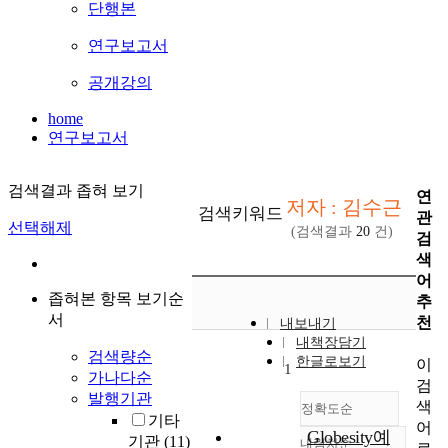
단행본
연구보고서
공개강의
home
연구보고서
검색결과 좁혀 보기
연
저자 : 김수근
검색키워드
관
선택해제
(검색결과
20
건)
검
색
어
좁혀본 항목 보기순
추
서
천
내보내기
내책장담기
검색량순
한글로보기
이
1
가나다순
검
발행기관
색
정확도순
기타
어
Globesity예
기관
(11)
내림차순