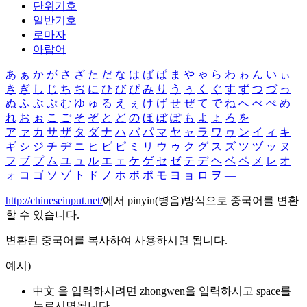
단위기호
일반기호
로마자
아랍어
あ
ぁ
か
が
さ
ざ
た
だ
な
は
ば
ぱ
ま
や
ゃ
ら
わ
ゎ
ん
い
ぃ
き
ぎ
し
じ
ち
ぢ
に
ひ
び
ぴ
み
り
う
ぅ
く
ぐ
す
ず
つ
づ
っ
ぬ
ふ
ぶ
ぷ
む
ゆ
ゅ
る
え
ぇ
け
げ
せ
ぜ
て
で
ね
へ
べ
ぺ
め
れ
お
ぉ
こ
ご
そ
ぞ
と
ど
の
ほ
ぼ
ぽ
も
よ
ょ
ろ
を
ア
ァ
カ
サ
ザ
タ
ダ
ナ
ハ
バ
パ
マ
ヤ
ャ
ラ
ワ
ヮ
ン
イ
ィ
キ
ギ
シ
ジ
チ
ヂ
ニ
ヒ
ビ
ピ
ミ
リ
ウ
ゥ
ク
グ
ス
ズ
ツ
ヅ
ッ
ヌ
フ
ブ
プ
ム
ユ
ュ
ル
エ
ェ
ケ
ゲ
セ
ゼ
テ
デ
ヘ
ベ
ペ
メ
レ
オ
ォ
コ
ゴ
ソ
ゾ
ト
ド
ノ
ホ
ボ
ポ
モ
ヨ
ョ
ロ
ヲ
―
http://chineseinput.net/
에서 pinyin(병음)방식으로 중국어를 변환
할 수 있습니다.
변환된 중국어를 복사하여 사용하시면 됩니다.
예시)
中文 을 입력하시려면
zhongwen
을 입력하시고 space를
누르시면됩니다.