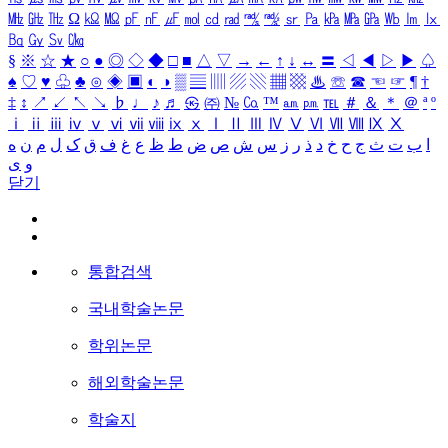
㎒
㎓
㎔
Ω
㏀
㏁
㎊
㎋
㎌
㏖
㏅
㎭
㎮
㎯
㏛
㎩
㎪
㎫
㎬
㏝
㏐
㏓
㏃
㏉
㏜
㏆
§
※
☆
★
○
●
◎
◇
◆
□
■
△
▽
→
←
↑
↓
↔
〓
◁
◀
▷
▶
♤
♠
♡
♥
♧
♣
⊙
◈
▣
◐
◑
▒
▤
▥
▨
▧
▦
▩
♨
☏
☎
☜
☞
¶
†
‡
↕
↗
↙
↖
↘
♭
♩
♪
♬
㉿
㈜
№
㏇
™
㏂
㏘
℡
＃
＆
＊
＠
ª
º
ⅰ
ⅱ
ⅲ
ⅳ
ⅴ
ⅵ
ⅶ
ⅷ
ⅸ
ⅹ
Ⅰ
Ⅱ
Ⅲ
Ⅳ
Ⅴ
Ⅵ
Ⅶ
Ⅷ
Ⅸ
Ⅹ
ا
ب
ت
ث
ج
ح
خ
د
ذ
ر
ز
س
ش
ص
ض
ط
ظ
ع
غ
ف
ق
ک
ل
م
ن
ه
و
ی
닫기
통합검색
국내학술논문
학위논문
해외학술논문
학술지