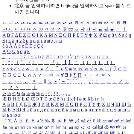
北京 을 입력하시려면
beijing
을 입력하시고 space를 누르
시면 됩니다.
ㅥ
ㅦ
ㅧ
ㅨ
ㅩ
ㅪ
ㅫ
ㅬ
ㅭ
ㅮ
ㅯ
ㅰ
ㅱ
ㅲ
ㅳ
ㅴ
ㅵ
ㅶ
ㅷ
ㅸ
ㅹ
ㅺ
ㅻ
ㅼ
ㅽ
ㅾ
ㅿ
ㆀ
ㆁ
ㆂ
ㆃ
ㆄ
ㆅ
ㆆ
ㆇ
ㆈ
ㆉ
ㆊ
ㆋ
ㆌ
ㆍ
ㆎ
Α
Β
Γ
Δ
Ε
Ζ
Η
Θ
Ι
Κ
Λ
Μ
Ν
Ξ
Ο
Π
Ρ
Σ
Τ
Υ
Φ
Χ
Ψ
Ω
α
β
γ
δ
ε
ζ
η
θ
ι
κ
λ
μ
ν
ξ
ο
π
ρ
σ
τ
υ
φ
χ
ψ
ω
á
à
Á
À
é
è
É
È
ç
Ç
ê
Ä
Ö
Ü
ä
ö
ü
ß
ְ
ֳ
ֲ
ֱ
ָ
ַ
ֵ
ֶ
ִ
ֹ
ּ
ֻ
ׂ
ׁ
ּ
ב
ה
נ
מ
צ
ת
ץ
ש
ד
ג
כ
ע
י
ח
ל
ך
ף
ק
ר
א
ט
ו
ן
ם
פ
‘
’
“
”
〔
〕
〈
〉
「
」
『
』
【
】
＂
（
）
［
］
｛
｝
±
×
÷
≠
≤
≥
∞
∴
♂
♀
∠
⊥
⌒
∂
∇
≡
≒
≪
≫
√
∽
∝
∵
∫
∬
∈
∋
⊆
⊇
⊂
⊃
∪
∩
∧
∨
￢
⇒
⇔
∀
∃
∮
∑
∏
＋
－
＜
＝
＞
、
。
·
‥
…
¨
〃
―
∥
＼
∼
´
～
ˇ
˘
˝
˚
˙
¸
˛
¡
¿
ː
！
＇
，
．
／
：
；
？
＾
＿
｀
｜
½
⅓
⅔
¼
¾
⅛
⅜
⅝
⅞
¹
²
³
⁴
ⁿ
₁
₂
₃
₄
Æ
Ð
Ħ
Ĳ
Ł
Ø
Œ
Þ
Ŧ
Ŋ
æ
đ
ð
ħ
ı
ĳ
ĸ
ŀ
ł
ø
œ
ß
þ
ŧ
ŋ
ŉ
А
Б
В
Г
Д
Е
Ё
Ж
З
И
Й
К
Л
М
Н
О
П
Р
С
Т
У
Ф
Х
Ц
Ч
Ш
Щ
Ъ
Ы
Ь
Э
Ю
Я
а
б
в
г
д
е
ё
ж
з
и
й
к
л
м
н
о
п
р
с
т
у
ф
х
ц
ч
ш
щ
ъ
ы
ь
э
ю
я
′
″
℃
Å
￠
￡
￥
¤
℉
‰
＄
％
Ｆ
￦
㎕
㎖
㎗
ℓ
㎘
㏄
㎣
㎤
㎥
㎦
㎙
㎚
㎛
㎜
㎝
㎞
㎟
㎠
㎡
㎢
㏊
㎍
㎎
㎏
㏏
㎈
㎉
㏈
㎧
㎨
㎰
㎱
㎲
㎳
㎴
㎵
㎶
㎷
㎸
㎹
㎀
㎁
㎂
㎃
㎄
㎺
㎻
㎽
㎾
㎿
㎐
㎑