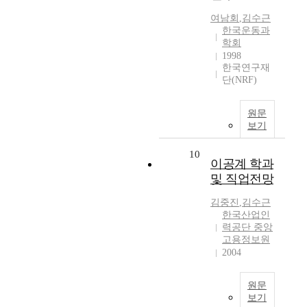
여남회
,
김수근
한국운동과
학회
1998
한국연구재
단(NRF)
원문
보기
10
이공계 학과
및 직업전망
김중진
,
김수근
한국산업인
력공단 중앙
고용정보원
2004
원문
보기