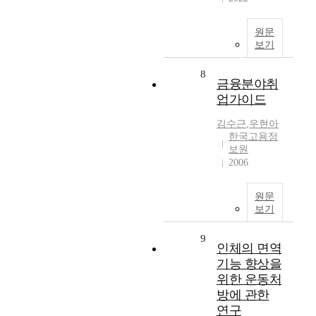
원문
보기
8
금융분야취
업가이드
김수근
,
우현아
한국고용정
보원
2006
원문
보기
9
인체의 면역
기능 향상을
위한 운동처
방에 관한
연구