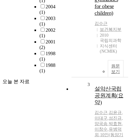
(1)
for obese
2004
(1)
children)
2003
(1)
김수근
보건복지부
2002
(1)
2010
국립의과학
2001
지식센터
(2)
(NCMIK)
1998
(1)
1988
원문
(1)
보기
오늘 본 자료
3
설악산국립
공원계획(요
약)
김수근
,
김윤규
,
이대구
,
성진규
,
양국송
,
박효현
,
이창수
,
유병덕
외
,
10인(동양기