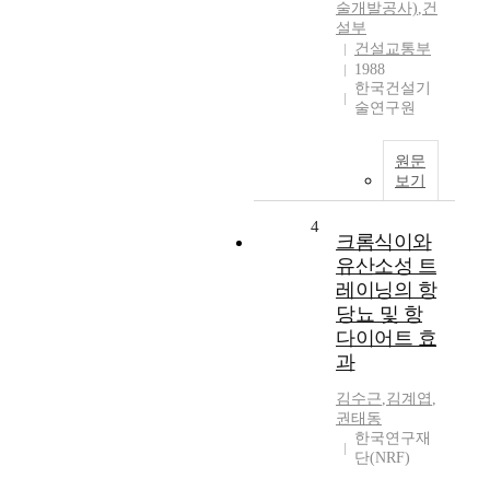
술개발공사)
,
건
설부
건설교통부
1988
한국건설기
술연구원
원문
보기
4
크롬식이와
유산소성 트
레이닝의 항
당뇨 및 항
다이어트 효
과
김수근
,
김계엽
,
권태동
한국연구재
단(NRF)