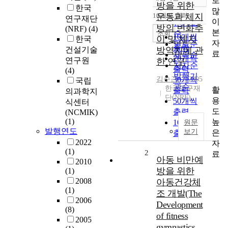
로
정확도
방을 위한
한국
많
순
10개씩 출력
운동과 체지
연구재단
내림차순
이
인기도
방의 변화추
(NRF)
(4)
본
순
조회
10개씩
이 및 체지
한국
자
연도순
출력
건설기술
방역치에 관
료
제목순
20개씩
연구원
한 연구
저자순
출력
(4)
발행기
김수근
30개씩
2005
국립
관순
한국연구재
활
출력
의과학지
단(NRF)
용
50개씩
식센터
도
출력
(NCMIK)
(1)
높
100개씩
원문
발행연도
보기
은
출력
2022
자
(1)
2
료
아동 비만예
2010
방을 위한
(1)
2008
아동건강체
(1)
조 개발(The
2006
Development
(8)
of fitness
2005
gymnastics