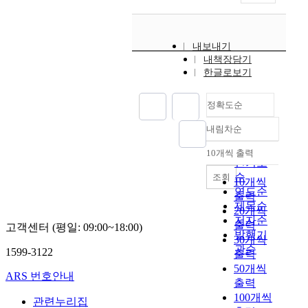
내보내기
내책장담기
한글로보기
정확도순
내림차순
정확도
순
10개씩 출력
내림차순
인기도
순
조회
10개씩
연도순
출력
제목순
20개씩
저자순
출력
고객센터 (평일: 09:00~18:00)
발행기
30개씩
관순
1599-3122
출력
50개씩
ARS 번호안내
출력
100개씩
관련누리집