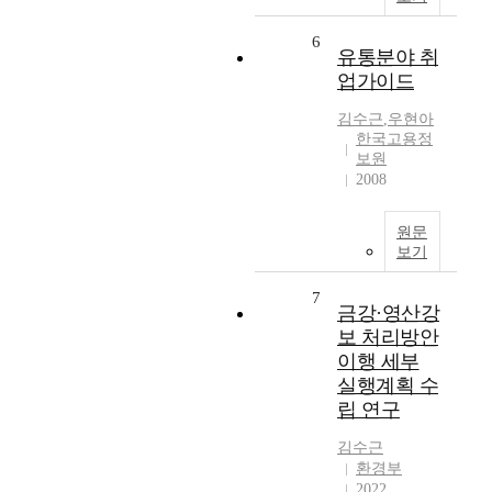
6
유통분야 취
업가이드
김수근
,
우현아
한국고용정
보원
2008
원문
보기
7
금강·영산강
보 처리방안
이행 세부
실행계획 수
립 연구
김수근
환경부
2022