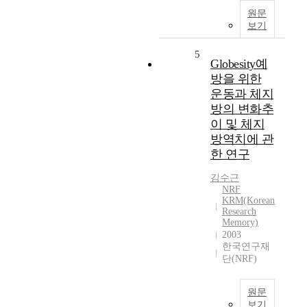
원문
보기
5
Globesity예
방을 위한
운동과 체지
방의 변화추
이 및 체지
방역치에 관
한 연구
김수근
NRF
KRM(Korean
Research
Memory)
2003
한국연구재
단(NRF)
원문
보기