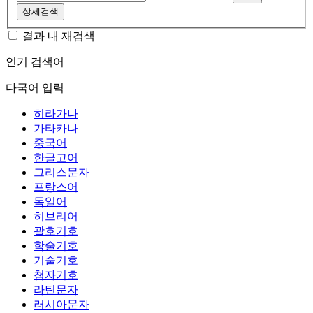
상세검색
결과 내 재검색
인기 검색어
다국어 입력
히라가나
가타카나
중국어
한글고어
그리스문자
프랑스어
독일어
히브리어
괄호기호
학술기호
기술기호
첨자기호
라틴문자
러시아문자