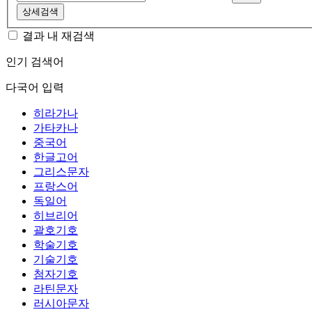
상세검색
결과 내 재검색
인기 검색어
다국어 입력
히라가나
가타카나
중국어
한글고어
그리스문자
프랑스어
독일어
히브리어
괄호기호
학술기호
기술기호
첨자기호
라틴문자
러시아문자