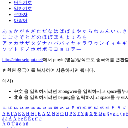
단위기호
일반기호
로마자
아랍어
あ
ぁ
か
が
さ
ざ
た
だ
な
は
ば
ぱ
ま
や
ゃ
ら
わ
ゎ
ん
い
ぃ
き
こ
ご
そ
ぞ
と
ど
の
ほ
ぼ
ぽ
も
よ
ょ
ろ
を
ア
ァ
カ
サ
ザ
タ
ダ
ナ
ハ
バ
パ
マ
ヤ
ャ
ラ
ワ
ヮ
ン
イ
ィ
キ
ギ
ソ
ゾ
ト
ド
ノ
ホ
ボ
ポ
モ
ヨ
ョ
ロ
ヲ
―
http://chineseinput.net/
에서 pinyin(병음)방식으로 중국어를 변환
변환된 중국어를 복사하여 사용하시면 됩니다.
예시)
中文 을 입력하시려면
zhongwen
을 입력하시고 space를
北京 을 입력하시려면
beijing
을 입력하시고 space를 누르
ㅥ
ㅦ
ㅧ
ㅨ
ㅩ
ㅪ
ㅫ
ㅬ
ㅭ
ㅮ
ㅯ
ㅰ
ㅱ
ㅲ
ㅳ
ㅴ
ㅵ
ㅶ
ㅷ
ㅸ
ㅹ
ㅺ
Α
Β
Γ
Δ
Ε
Ζ
Η
Θ
Ι
Κ
Λ
Μ
Ν
Ξ
Ο
Π
Ρ
Σ
Τ
Υ
Φ
Χ
Ψ
Ω
α
β
γ
δ
ε
ζ
η
á
à
Á
À
é
è
É
È
ç
Ç
ê
Ä
Ö
Ü
ä
ö
ü
ß