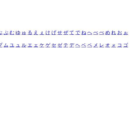
ぶ
ぷ
む
ゆ
ゅ
る
え
ぇ
け
げ
せ
ぜ
て
で
ね
へ
べ
ぺ
め
れ
お
ぉ
プ
ム
ユ
ュ
ル
エ
ェ
ケ
ゲ
セ
ゼ
テ
デ
ヘ
ベ
ペ
メ
レ
オ
ォ
コ
ゴ