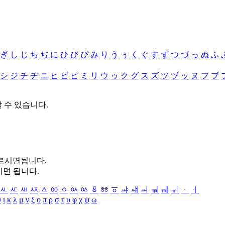
ぎ
し
じ
ち
ぢ
に
ひ
び
ぴ
み
り
う
ぅ
く
ぐ
す
ず
つ
づ
っ
ぬ
ふ
シ
ジ
チ
ヂ
ニ
ヒ
ビ
ピ
ミ
リ
ウ
ゥ
ク
グ
ス
ズ
ツ
ヅ
ッ
ヌ
フ
ブ
할 수 있습니다.
누르시면됩니다.
시면 됩니다.
ㅻ
ㅼ
ㅽ
ㅾ
ㅿ
ㆀ
ㆁ
ㆂ
ㆃ
ㆄ
ㆅ
ㆆ
ㆇ
ㆈ
ㆉ
ㆊ
ㆋ
ㆌ
ㆍ
ㆎ
θ
ι
κ
λ
μ
ν
ξ
ο
π
ρ
σ
τ
υ
φ
χ
ψ
ω