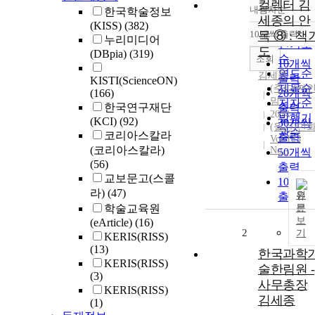
컬렉터 김
내림차순
한국학술정보
정확도
세종의 안
(KISS)
(382)
순
10개씩 출력
목 ⑧ : 책
내림차
누리미디어
인기도
도
(DBpia)
(319)
순
조회
10개씩
연도순
김세종
출력
KISTI(ScienceON)
제목순
(주)디자
(166)
20개씩
밈
저자순
한국연구재단
출력
2024
발행기
(KCI)
(92)
30개씩
(월간)민
관순
코리아스칼라
출력
Vol.123
(코리아스칼라)
No.-
50개씩
(56)
출력
교보문고(스콜
100개
라)
(47)
원
출력
학술교육원
문
보
(eArticle)
(16)
2
기
KERIS(RISS)
(13)
한국과학
KERIS(RISS)
술한림원 -
(3)
사무총장
KERIS(RISS)
김세종
(1)