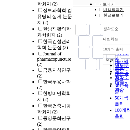
학회지
(2)
내보내기
내책장담기
정보과학회 컴
한글로보기
퓨팅의 실제 논문
지
(2)
한방재활의학
정확도순
과학회지
(2)
내림차순
정확도
한국건설관리
순
학회 논문집
(2)
10개씩 출력
내림차
인기도
Journal of
pharmacopuncture
순
조회
10개씩
(2)
연도순
출력
금융지식연구
제목순
20개씩
(2)
저자순
출력
한국무용사학
발행기
30개씩
(2)
관순
출력
한방비만학회
50개씩
지
(2)
출력
한국건축시공
100개
학회지
(2)
출력
동양문화연구
(2)
한국국악학회