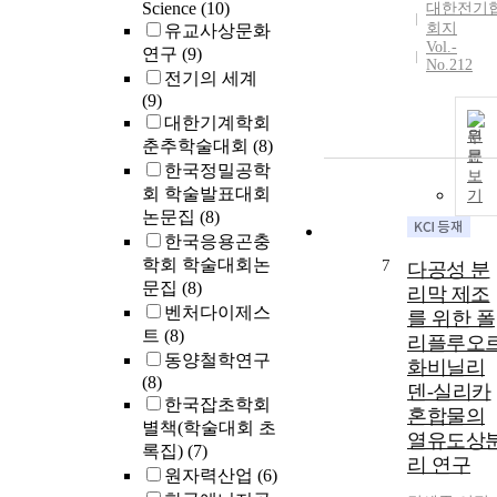
Science
(10)
대한전기
회지
유교사상문화
Vol.-
연구
(9)
No.212
전기의 세계
(9)
대한기계학회
원
춘추학술대회
(8)
문
한국정밀공학
보
회 학술발표대회
기
논문집
(8)
한국응용곤충
학회 학술대회논
7
다공성 분
문집
(8)
리막 제조
벤처다이제스
를 위한 폴
트
(8)
리플루오
동양철학연구
화비닐리
(8)
덴-실리카
한국잡초학회
혼합물의
별책(학술대회 초
열유도상
록집)
(7)
리 연구
원자력산업
(6)