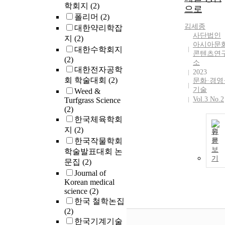
학회지
(2)
으로
폴리머
(2)
김세종
대한약리학잡
사단법인
지
(2)
아시아문
대한수학회지
콘텐츠연
(2)
소
대한전자공학
2023
회 학술대회
(2)
문화·경영
기술
Weed &
Vol.3 No.2
Turfgrass Science
(2)
한국체육학회
지
(2)
원
한국작물학회
문
보
학술발표대회 논
기
문집
(2)
Journal of
Korean medical
science
(2)
한국 철학논집
(2)
한국기계기술