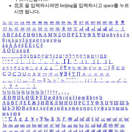
北京 을 입력하시려면
beijing
을 입력하시고 space를 누르
시면 됩니다.
ㅥ
ㅦ
ㅧ
ㅨ
ㅩ
ㅪ
ㅫ
ㅬ
ㅭ
ㅮ
ㅯ
ㅰ
ㅱ
ㅲ
ㅳ
ㅴ
ㅵ
ㅶ
ㅷ
ㅸ
ㅹ
ㅺ
ㅻ
ㅼ
ㅽ
ㅾ
ㅿ
ㆀ
ㆁ
ㆂ
ㆃ
ㆄ
ㆅ
ㆆ
ㆇ
ㆈ
ㆉ
ㆊ
ㆋ
ㆌ
ㆍ
ㆎ
Α
Β
Γ
Δ
Ε
Ζ
Η
Θ
Ι
Κ
Λ
Μ
Ν
Ξ
Ο
Π
Ρ
Σ
Τ
Υ
Φ
Χ
Ψ
Ω
α
β
γ
δ
ε
ζ
η
θ
ι
κ
λ
μ
ν
ξ
ο
π
ρ
σ
τ
υ
φ
χ
ψ
ω
á
à
Á
À
é
è
É
È
ç
Ç
ê
Ä
Ö
Ü
ä
ö
ü
ß
ְ
ֳ
ֲ
ֱ
ָ
ַ
ֵ
ֶ
ִ
ֹ
ּ
ֻ
ׂ
ׁ
ּ
ב
ה
נ
מ
צ
ת
ץ
ש
ד
ג
כ
ע
י
ח
ל
ך
ף
ק
ר
א
ט
ו
ן
ם
פ
‘
’
“
”
〔
〕
〈
〉
「
」
『
』
【
】
＂
（
）
［
］
｛
｝
±
×
÷
≠
≤
≥
∞
∴
♂
♀
∠
⊥
⌒
∂
∇
≡
≒
≪
≫
√
∽
∝
∵
∫
∬
∈
∋
⊆
⊇
⊂
⊃
∪
∩
∧
∨
￢
⇒
⇔
∀
∃
∮
∑
∏
＋
－
＜
＝
＞
、
。
·
‥
…
¨
〃
―
∥
＼
∼
´
～
ˇ
˘
˝
˚
˙
¸
˛
¡
¿
ː
！
＇
，
．
／
：
；
？
＾
＿
｀
｜
½
⅓
⅔
¼
¾
⅛
⅜
⅝
⅞
¹
²
³
⁴
ⁿ
₁
₂
₃
₄
Æ
Ð
Ħ
Ĳ
Ł
Ø
Œ
Þ
Ŧ
Ŋ
æ
đ
ð
ħ
ı
ĳ
ĸ
ŀ
ł
ø
œ
ß
þ
ŧ
ŋ
ŉ
А
Б
В
Г
Д
Е
Ё
Ж
З
И
Й
К
Л
М
Н
О
П
Р
С
Т
У
Ф
Х
Ц
Ч
Ш
Щ
Ъ
Ы
Ь
Э
Ю
Я
а
б
в
г
д
е
ё
ж
з
и
й
к
л
м
н
о
п
р
с
т
у
ф
х
ц
ч
ш
щ
ъ
ы
ь
э
ю
я
′
″
℃
Å
￠
￡
￥
¤
℉
‰
＄
％
Ｆ
￦
㎕
㎖
㎗
ℓ
㎘
㏄
㎣
㎤
㎥
㎦
㎙
㎚
㎛
㎜
㎝
㎞
㎟
㎠
㎡
㎢
㏊
㎍
㎎
㎏
㏏
㎈
㎉
㏈
㎧
㎨
㎰
㎱
㎲
㎳
㎴
㎵
㎶
㎷
㎸
㎹
㎀
㎁
㎂
㎃
㎄
㎺
㎻
㎽
㎾
㎿
㎐
㎑