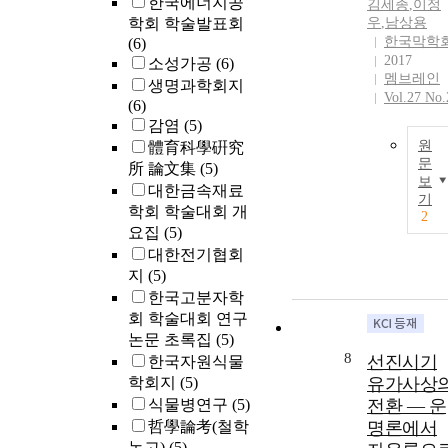
한국에너지공
김세종
,
이정
학회 학술발표회
우
,
남상용
한국막학
(6)
2017
소성가공
(6)
멤브레인
생명과학회지
Vol.27 No.
(6)
감염
(5)
원
體育科學硏究
문
所 論文集
(5)
보
대한금속재료
기
학회 학술대회 개
2
요집
(5)
대한전기협회
지
(5)
한국고분자학
회 학술대회 연구
논문 초록집
(5)
8
선진시기
한국자원식물
학회지
(5)
유가사상
식물병연구
(5)
전환 ― 운
哲學論考(철학
명론에서
논고)
(5)