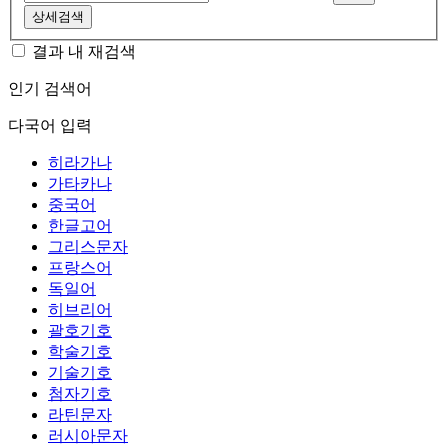
상세검색
결과 내 재검색
인기 검색어
다국어 입력
히라가나
가타카나
중국어
한글고어
그리스문자
프랑스어
독일어
히브리어
괄호기호
학술기호
기술기호
첨자기호
라틴문자
러시아문자