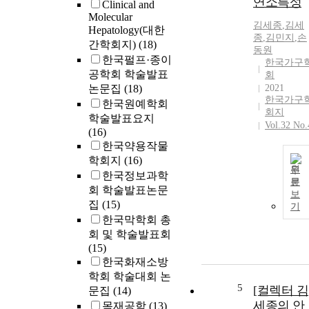
연소특성
Clinical and
Molecular
김세종
,
김세
Hepatology(대한
종
,
김민지
,
손
간학회지)
(18)
동원
한국펄프·종이
한국가구
공학회 학술발표
회
논문집
(18)
2021
한국가구
한국원예학회
회지
학술발표요지
Vol.32 No.
(16)
한국약용작물
학회지
(16)
원
한국정보과학
문
회 학술발표논문
보
집
(15)
기
한국막학회 총
회 및 학술발표회
(15)
한국화재소방
학회 학술대회 논
5
[컬렉터 김
문집
(14)
세종의 안
목재공학
(13)