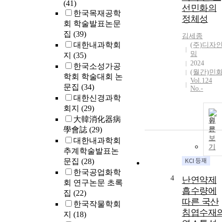
(41)
선민화의
한국목재공학
정체성
회 학술발표논문
집
(39)
김세종
대한내과학회
(주)디자
밈
지
(35)
2024
한국소성가공
(월간)민
학회 학술대회 논
Vol.124
문집
(34)
No.-
대한신경과학
회지
(29)
大韓消化器病
원
學會誌
(29)
문
보
대한내과학회
기
추계학술발표논
문집
(28)
한국공업화학
4
난연약제
회 연구논문 초록
흡수량에
집
(22)
따른 국산
한국작물학회
침엽수재
지
(18)