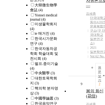
자유론으
大韓微生物學
―
會誌
(4)
김세종
Yonsei medical
단국대학
journal
(4)
동아시아
미생물학회지
문융복합
(4)
구소(구 
ie 매거진
(4)
국대학교
한국시가문화
일본연구
연구
(4)
소)
2021
한국자동차공
일본학연
학회 학술대회 및
Vol.62 No.
전시회
(4)
펄프.종이기술
원
(4)
문
中央醫學
(3)
보
대한토목학회
기
지
(3)
9
2
핵의학 분자영
봄의 화신
상
(3)
(花信)
中國學論叢
(3)
한국음악연구
김세종