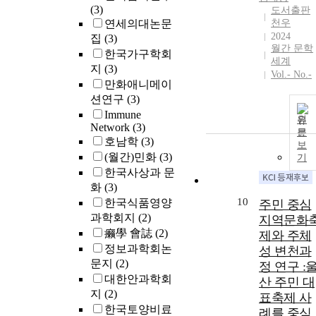
(3)
도서출판
연세의대논문
천우
2024
집
(3)
월간 문학
한국가구학회
세계
지
(3)
Vol.- No.-
만화애니메이
션연구
(3)
Immune
원
Network
(3)
문
호남학
(3)
보
(월간)민화
(3)
기
한국사상과 문
화
(3)
10
한국식품영양
주민 중심
과학회지
(2)
지역문화
癩學 會誌
(2)
제와 주체
정보과학회논
성 변천과
문지
(2)
정 연구 :
대한안과학회
산 주민 대
지
(2)
표축제 사
한국토양비료
례를 중심