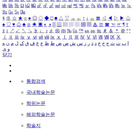
㎒
㎓
㎔
Ω
㏀
㏁
㎊
㎋
㎌
㏖
㏅
㎭
㎮
㎯
㏛
㎩
㎪
㎫
㎬
㏝
㏐
㏓
㏃
㏉
㏜
㏆
§
※
☆
★
○
●
◎
◇
◆
□
■
△
▽
→
←
↑
↓
↔
〓
◁
◀
▷
▶
♤
♠
♡
♥
♧
♣
⊙
◈
▣
◐
◑
▒
▤
▥
▨
▧
▦
▩
♨
☏
☎
☜
☞
¶
†
‡
↕
↗
↙
↖
↘
♭
♩
♪
♬
㉿
㈜
№
㏇
™
㏂
㏘
℡
＃
＆
＊
＠
ª
º
ⅰ
ⅱ
ⅲ
ⅳ
ⅴ
ⅵ
ⅶ
ⅷ
ⅸ
ⅹ
Ⅰ
Ⅱ
Ⅲ
Ⅳ
Ⅴ
Ⅵ
Ⅶ
Ⅷ
Ⅸ
Ⅹ
ا
ب
ت
ث
ج
ح
خ
د
ذ
ر
ز
س
ش
ص
ض
ط
ظ
ع
غ
ف
ق
ک
ل
م
ن
ه
و
ی
닫기
통합검색
국내학술논문
학위논문
해외학술논문
학술지