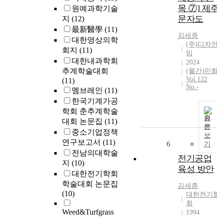
목 ⑦] 제
원예과학기술
문자도
지
(12)
最新醫學
(11)
김세종
대한영상의학
(주)디자
회지
(11)
밈
대한내과학회
2024
추계학술대회
(월간)민
Vol.122
(11)
No.-
멤브레인
(11)
한국기계가공
학회 춘추계학술
원
대회 논문집
(11)
문
중소기업정책
보
연구보고서
(11)
6
기
전남의대학술
전기공업
지
(10)
육성 방안
대한전기학회
학술대회 논문집
김세종
(10)
대한전기
회
Weed&Turfgrass
1994