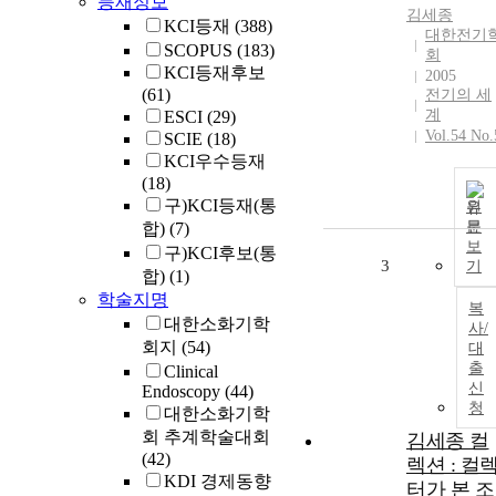
등재정보
김세종
KCI등재
(388)
대한전기
SCOPUS
(183)
회
KCI등재후보
2005
(61)
전기의 세
계
ESCI
(29)
Vol.54 No.
SCIE
(18)
KCI우수등재
(18)
구)KCI등재(통
원
문
합)
(7)
보
구)KCI후보(통
3
기
합)
(1)
학술지명
복
대한소화기학
사/
회지
(54)
대
출
Clinical
신
Endoscopy
(44)
청
대한소화기학
회 추계학술대회
김세종 컬
(42)
렉션 : 컬
KDI 경제동향
터가 본 조