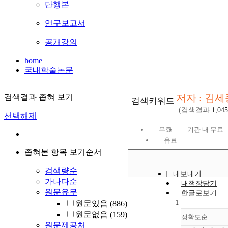
단행본
연구보고서
공개강의
home
국내학술논문
저자 : 김세
검색결과 좁혀 보기
검색키워드
(검색결과
1,045
선택해제
무료
기관 내 무료
유료
좁혀본 항목 보기순서
검색량순
내보내기
가나다순
내책장담기
원문유무
한글로보기
1
원문있음
(886)
원문없음
(159)
정확도순
원문제공처