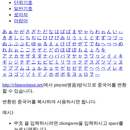
단위기호
일반기호
로마자
아랍어
あ
ぁ
か
が
さ
ざ
た
だ
な
は
ば
ぱ
ま
や
ゃ
ら
わ
ゎ
ん
い
ぃ
き
ぎ
し
じ
ち
ぢ
に
ひ
び
ぴ
み
り
う
ぅ
く
ぐ
す
ず
つ
づ
っ
ぬ
ふ
ぶ
ぷ
む
ゆ
ゅ
る
え
ぇ
け
げ
せ
ぜ
て
で
ね
へ
べ
ぺ
め
れ
お
ぉ
こ
ご
そ
ぞ
と
ど
の
ほ
ぼ
ぽ
も
よ
ょ
ろ
を
ア
ァ
カ
サ
ザ
タ
ダ
ナ
ハ
バ
パ
マ
ヤ
ャ
ラ
ワ
ヮ
ン
イ
ィ
キ
ギ
シ
ジ
チ
ヂ
ニ
ヒ
ビ
ピ
ミ
リ
ウ
ゥ
ク
グ
ス
ズ
ツ
ヅ
ッ
ヌ
フ
ブ
プ
ム
ユ
ュ
ル
エ
ェ
ケ
ゲ
セ
ゼ
テ
デ
ヘ
ベ
ペ
メ
レ
オ
ォ
コ
ゴ
ソ
ゾ
ト
ド
ノ
ホ
ボ
ポ
モ
ヨ
ョ
ロ
ヲ
―
http://chineseinput.net/
에서 pinyin(병음)방식으로 중국어를 변환
할 수 있습니다.
변환된 중국어를 복사하여 사용하시면 됩니다.
예시)
中文 을 입력하시려면
zhongwen
을 입력하시고 space를
누르시면됩니다.