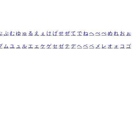
ぶ
ぷ
む
ゆ
ゅ
る
え
ぇ
け
げ
せ
ぜ
て
で
ね
へ
べ
ぺ
め
れ
お
ぉ
プ
ム
ユ
ュ
ル
エ
ェ
ケ
ゲ
セ
ゼ
テ
デ
ヘ
ベ
ペ
メ
レ
オ
ォ
コ
ゴ