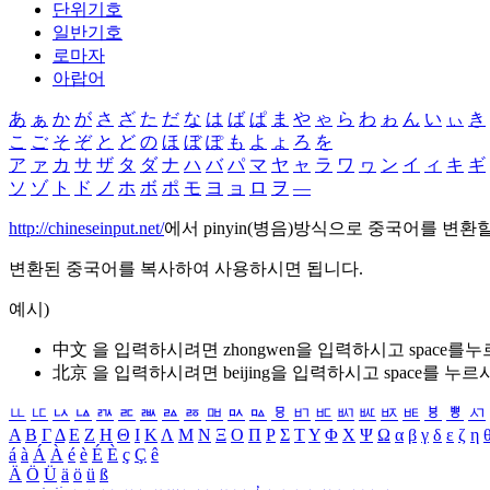
단위기호
일반기호
로마자
아랍어
あ
ぁ
か
が
さ
ざ
た
だ
な
は
ば
ぱ
ま
や
ゃ
ら
わ
ゎ
ん
い
ぃ
き
こ
ご
そ
ぞ
と
ど
の
ほ
ぼ
ぽ
も
よ
ょ
ろ
を
ア
ァ
カ
サ
ザ
タ
ダ
ナ
ハ
バ
パ
マ
ヤ
ャ
ラ
ワ
ヮ
ン
イ
ィ
キ
ギ
ソ
ゾ
ト
ド
ノ
ホ
ボ
ポ
モ
ヨ
ョ
ロ
ヲ
―
http://chineseinput.net/
에서 pinyin(병음)방식으로 중국어를 변환
변환된 중국어를 복사하여 사용하시면 됩니다.
예시)
中文 을 입력하시려면
zhongwen
을 입력하시고 space를
北京 을 입력하시려면
beijing
을 입력하시고 space를 누르
ㅥ
ㅦ
ㅧ
ㅨ
ㅩ
ㅪ
ㅫ
ㅬ
ㅭ
ㅮ
ㅯ
ㅰ
ㅱ
ㅲ
ㅳ
ㅴ
ㅵ
ㅶ
ㅷ
ㅸ
ㅹ
ㅺ
Α
Β
Γ
Δ
Ε
Ζ
Η
Θ
Ι
Κ
Λ
Μ
Ν
Ξ
Ο
Π
Ρ
Σ
Τ
Υ
Φ
Χ
Ψ
Ω
α
β
γ
δ
ε
ζ
η
á
à
Á
À
é
è
É
È
ç
Ç
ê
Ä
Ö
Ü
ä
ö
ü
ß