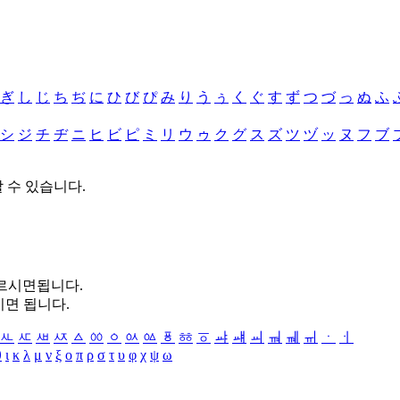
ぎ
し
じ
ち
ぢ
に
ひ
び
ぴ
み
り
う
ぅ
く
ぐ
す
ず
つ
づ
っ
ぬ
ふ
シ
ジ
チ
ヂ
ニ
ヒ
ビ
ピ
ミ
リ
ウ
ゥ
ク
グ
ス
ズ
ツ
ヅ
ッ
ヌ
フ
ブ
할 수 있습니다.
누르시면됩니다.
시면 됩니다.
ㅻ
ㅼ
ㅽ
ㅾ
ㅿ
ㆀ
ㆁ
ㆂ
ㆃ
ㆄ
ㆅ
ㆆ
ㆇ
ㆈ
ㆉ
ㆊ
ㆋ
ㆌ
ㆍ
ㆎ
θ
ι
κ
λ
μ
ν
ξ
ο
π
ρ
σ
τ
υ
φ
χ
ψ
ω