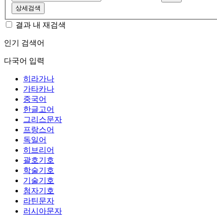
상세검색
결과 내 재검색
인기 검색어
다국어 입력
히라가나
가타카나
중국어
한글고어
그리스문자
프랑스어
독일어
히브리어
괄호기호
학술기호
기술기호
첨자기호
라틴문자
러시아문자