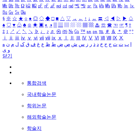
㎒
㎓
㎔
Ω
㏀
㏁
㎊
㎋
㎌
㏖
㏅
㎭
㎮
㎯
㏛
㎩
㎪
㎫
㎬
㏝
㏐
㏓
㏃
㏉
㏜
㏆
§
※
☆
★
○
●
◎
◇
◆
□
■
△
▽
→
←
↑
↓
↔
〓
◁
◀
▷
▶
♤
♠
♡
♥
♧
♣
⊙
◈
▣
◐
◑
▒
▤
▥
▨
▧
▦
▩
♨
☏
☎
☜
☞
¶
†
‡
↕
↗
↙
↖
↘
♭
♩
♪
♬
㉿
㈜
№
㏇
™
㏂
㏘
℡
＃
＆
＊
＠
ª
º
ⅰ
ⅱ
ⅲ
ⅳ
ⅴ
ⅵ
ⅶ
ⅷ
ⅸ
ⅹ
Ⅰ
Ⅱ
Ⅲ
Ⅳ
Ⅴ
Ⅵ
Ⅶ
Ⅷ
Ⅸ
Ⅹ
ا
ب
ت
ث
ج
ح
خ
د
ذ
ر
ز
س
ش
ص
ض
ط
ظ
ع
غ
ف
ق
ک
ل
م
ن
ه
و
ی
닫기
통합검색
국내학술논문
학위논문
해외학술논문
학술지