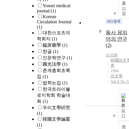
출
Yonsei medical
신
journal
(1)
청
Korean
Circulation Journal
(1)
9
동사 유의
대한스포츠의
어의 연구
학회지
(1)
(2)
臨床藥學
(1)
한글
(1)
김성화
인문학연구
(1)
韓國語文
圓光法學
(1)
會
춘계총회초록
1994
집
(1)
語文學
Vol.0 No.5
법학논집
(1)
한국트라이볼
로지학회 학술대
원
회
(1)
문
우리文學硏究
보
(1)
기
韓國文學論叢
(1)
복