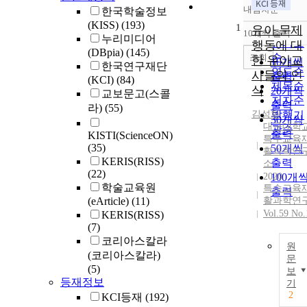
내림차순
한국학술정보
정확도
(KISS)
(193)
1
순
유아 문제
10개씩 출력
내림차
누리미디어
인기도
행동에 대
(DBpia)
(145)
순
조회
한 유아교
10개씩
한국연구재단
연도순
사들의 인
출력
(KCI)
(84)
제목순
식
20개씩
교보문고(스콜
저자순
출력
라)
(55)
김성화
발행기
30개씩
대구대학
관순
출력
KISTI(ScienceON)
특수교육
(35)
50개씩
활과학연
KERIS(RISS)
출력
소
(22)
2020
100개
학술교육원
특수교육
출력
(eArticle)
(11)
활과학연
Vol.59 No.
KERIS(RISS)
(7)
코리아스칼라
원
(코리아스칼라)
문
(5)
보
등재정보
기
2
KCI등재
(192)