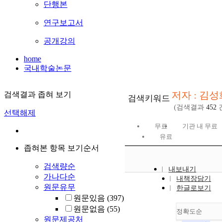
단행본
연구보고서
공개강의
home
국내학술논문
저자 : 김성
검색결과 좁혀 보기
검색키워드
(검색결과
452
선택해제
무료
기관 내 무료
유료
좁혀본 항목 보기순서
검색량순
내보내기
가나다순
내책장담기
원문유무
한글로보기
원문있음
(397)
원문없음
(55)
정확도순
원문제공처