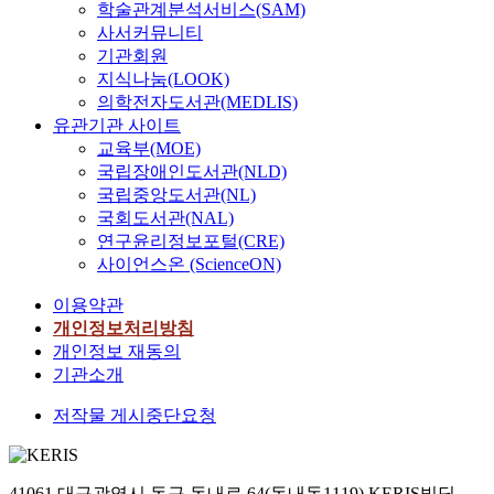
학술관계분석서비스(SAM)
사서커뮤니티
기관회원
지식나눔(LOOK)
의학전자도서관(MEDLIS)
유관기관 사이트
교육부(MOE)
국립장애인도서관(NLD)
국립중앙도서관(NL)
국회도서관(NAL)
연구윤리정보포털(CRE)
사이언스온 (ScienceON)
이용약관
개인정보처리방침
개인정보 재동의
기관소개
저작물 게시중단요청
41061 대구광역시 동구 동내로 64(동내동1119) KERIS빌딩