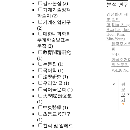
감사논집
(2)
분석 연구
기계기술정책
김성화
,
이재
학술지
(2)
훈
,
김
민
기계산업연구
영
,
Kim, Sung
(2)
Hwa
,
Lee, Jae-
대한내과학회
Hoon
,
Kim,
Min-Young
추계학술발표논
한국주거
문집
(2)
회
敎育問題硏究
2015
(1)
한국주거
논문집
(1)
회 논문집
국어학
(1)
Vol.26 No.
法學硏究
(1)
우리말 글
(1)
원
국어국문학
(1)
문
보
大學院 論文集
기
(1)
2
中央醫學
(1)
초등교육연구
(1)
천식 및 알레르