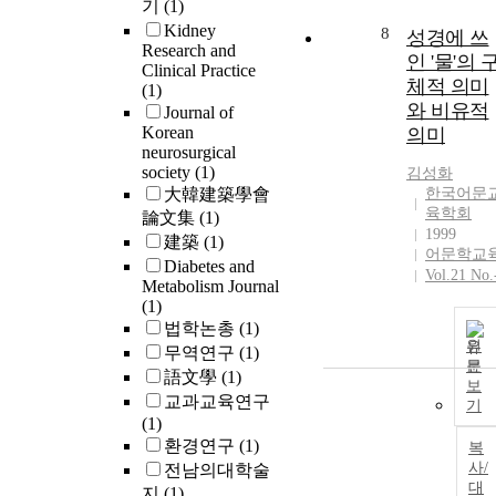
기
(1)
Kidney
8
성경에 쓰
Research and
인 '물'의 
Clinical Practice
체적 의미
(1)
와 비유적
Journal of
Korean
의미
neurosurgical
society
(1)
김성화
大韓建築學會
한국어문
육학회
論文集
(1)
1999
建築
(1)
어문학교
Diabetes and
Vol.21 No.
Metabolism Journal
(1)
법학논총
(1)
원
무역연구
(1)
문
語文學
(1)
보
교과교육연구
기
(1)
환경연구
(1)
복
사/
전남의대학술
대
지
(1)