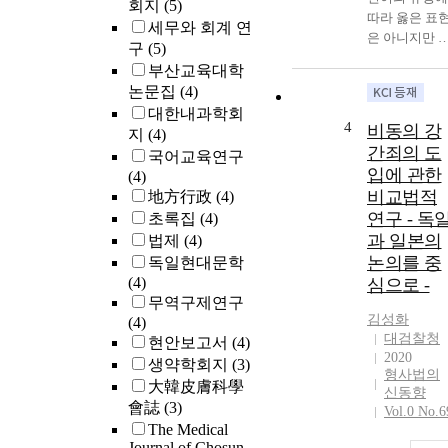
회지
(5)
따라 옳은 표
세무와 회계 연
은 아니지만 
구
(5)
부분 자국어를
부산교육대학
사용하거나 자
논문집
(4)
신과 동등 혹
대한내과학회
낮은 상대에게
4
비동의 강
지
(4)
격식과 정리를
간죄의 도
국어교육연구
갖추지 않고 
입에 관한
(4)
하게 되며 한
비교법적
地方行政
(4)
어 사용자는 
연구 - 독
초록집
(4)
국어도 자채 
게 자기의사를
과 일본의
법제
(4)
표하고 능숙하
논의를 중
독일현대문학
지 못한 언어
(4)
심으로 -
매우 단순한 
무역구제연구
어로 이야기 
김성화
(4)
다. 본 연구는
대검찰청
현안보고서
(4)
같은 언어를 
2020
생약학회지
(3)
형사법의
용하지만 어른
大韓皮膚科學
신동향
과 어린이의 
會誌
(3)
Vol.0 No.6
화에서 거리감
The Medical
을 줄이기 위
Journal of Chosun