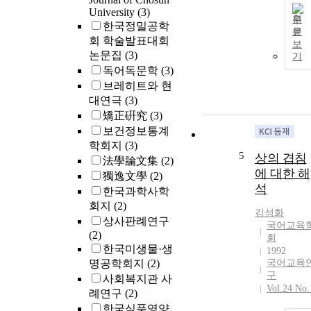
여 비기초어휘
University
(3)
원
표현을 할 때 
한국정밀공학
문
사표현을 좀 
회 학술발표대회
보
잘 받들수 있
논문집
(3)
기
다채로운 대화
독어독문학
(3)
를 진행 시킬 
브레히트와 현
있다는 점에서
대연극
(3)
비기초어휘의
矯正硏究
(3)
필요성과 그에
보건정보통계
따른 효과에 
학회지
(3)
해 다루었다. 
5
상의 겹침
한 외국인과 
法學論文集
(2)
에 대한 해
국인의 비기초
獨逸文學
(2)
어휘표현에 따
석
한국과학사학
른 사회적 파
회지
(2)
김성화
효과 및 이해
상사판례연구
국어교육
를 설문 한 결
(2)
회
한국인이 문화
한국미생물·생
1992
적 의미와 이
명공학회지
(2)
국어교육
도, 사회적 파
구
사회복지관 사
효과가 크게 
Vol.24 No.
례연구
(2)
타났다. 마지
한국식품영양