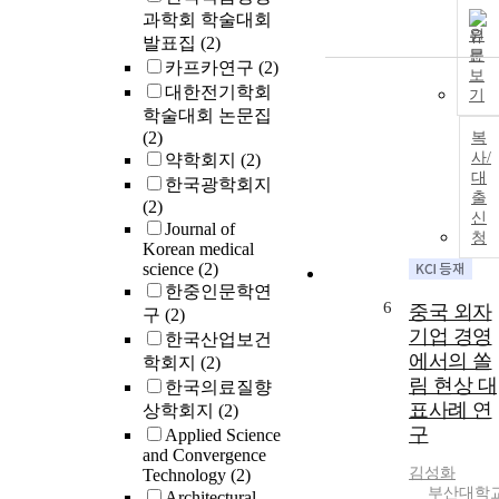
으로 본 연구
과학회 학술대회
타 가설들과는
원
발표집
(2)
달리 집약적인
문
카프카연구
(2)
정보를 주장할
보
대한전기학회
수 없었던 점
기
개론식의 가설
학술대회 논문집
으로 진행됨에
(2)
복
겉으로만 맴돈
사/
약학회지
(2)
대
것이 아닌가라
한국광학회지
출
고 아쉬움이 
(2)
신
았기 때문에 
Journal of
청
후 다른 연구
Korean medical
science
(2)
에 의해 본 연
한중인문학연
를 바탕으로 
6
중국 외자
구
(2)
도 있는 연구
기업 경영
한 다면 비기
한국산업보건
어휘의 발전가
에서의 쏠
학회지
(2)
능성을 보여줄
림 현상 대
한국의료질향
수 있으리라 
표사례 연
상학회지
(2)
각한다.
구
Applied Science
and Convergence
김성화
Technology
(2)
부산대학
Architectural