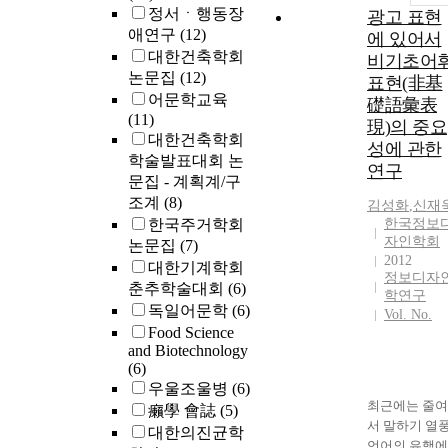
정서ㆍ행동장
광고 표현
애연구
(12)
에 있어서
대한건축학회
비기초어
논문집
(12)
표현(非基
어문학교육
礎語彙表
(11)
現)의 중요
대한건축학회
성에 관한
학술발표대회 논
연구
문집 - 계획계/구
조계
(8)
김성화
,
신재
한국주거학회
한국정보
자인학회
논문집
(7)
2012
대한기계학회
정보디자
춘추학술대회
(6)
학연구
독일어문학
(6)
Vol. No.
Food Science
and Biotechnology
(6)
우울조울병
(6)
최근에는 줄여
癩學 會誌
(5)
서 말하기 열풍
대한의진균학
언어의 유행에