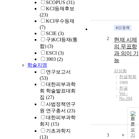
SCOPUS
(31)
KCI등재후보
(23)
KCI우수등재
(7)
SCIE
(3)
2
현재 시제
구)KCI등재(통
합)
(3)
의 무표항
ESCI
(3)
과 의미 기
3903
(2)
능
학술지명
김성화
연구보고서
한글학회
(53)
1989
대한피부과학
한글
회 학술발표대회
Vol.-
집
(27)
No.204
사법정책연구
원 연구총서
(23)
대한피부과학
원
회지
(15)
문
보
기초과학지
3
기
(13)