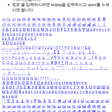
北京 을 입력하시려면
beijing
을 입력하시고 space를 누르
시면 됩니다.
ㅥ
ㅦ
ㅧ
ㅨ
ㅩ
ㅪ
ㅫ
ㅬ
ㅭ
ㅮ
ㅯ
ㅰ
ㅱ
ㅲ
ㅳ
ㅴ
ㅵ
ㅶ
ㅷ
ㅸ
ㅹ
ㅺ
ㅻ
ㅼ
ㅽ
ㅾ
ㅿ
ㆀ
ㆁ
ㆂ
ㆃ
ㆄ
ㆅ
ㆆ
ㆇ
ㆈ
ㆉ
ㆊ
ㆋ
ㆌ
ㆍ
ㆎ
Α
Β
Γ
Δ
Ε
Ζ
Η
Θ
Ι
Κ
Λ
Μ
Ν
Ξ
Ο
Π
Ρ
Σ
Τ
Υ
Φ
Χ
Ψ
Ω
α
β
γ
δ
ε
ζ
η
θ
ι
κ
λ
μ
ν
ξ
ο
π
ρ
σ
τ
υ
φ
χ
ψ
ω
á
à
Á
À
é
è
É
È
ç
Ç
ê
Ä
Ö
Ü
ä
ö
ü
ß
ְ
ֳ
ֲ
ֱ
ָ
ַ
ֵ
ֶ
ִ
ֹ
ּ
ֻ
ׂ
ׁ
ּ
ב
ה
נ
מ
צ
ת
ץ
ש
ד
ג
כ
ע
י
ח
ל
ך
ף
ק
ר
א
ט
ו
ן
ם
פ
‘
’
“
”
〔
〕
〈
〉
「
」
『
』
【
】
＂
（
）
［
］
｛
｝
±
×
÷
≠
≤
≥
∞
∴
♂
♀
∠
⊥
⌒
∂
∇
≡
≒
≪
≫
√
∽
∝
∵
∫
∬
∈
∋
⊆
⊇
⊂
⊃
∪
∩
∧
∨
￢
⇒
⇔
∀
∃
∮
∑
∏
＋
－
＜
＝
＞
、
。
·
‥
…
¨
〃
―
∥
＼
∼
´
～
ˇ
˘
˝
˚
˙
¸
˛
¡
¿
ː
！
＇
，
．
／
：
；
？
＾
＿
｀
｜
½
⅓
⅔
¼
¾
⅛
⅜
⅝
⅞
¹
²
³
⁴
ⁿ
₁
₂
₃
₄
Æ
Ð
Ħ
Ĳ
Ł
Ø
Œ
Þ
Ŧ
Ŋ
æ
đ
ð
ħ
ı
ĳ
ĸ
ŀ
ł
ø
œ
ß
þ
ŧ
ŋ
ŉ
А
Б
В
Г
Д
Е
Ё
Ж
З
И
Й
К
Л
М
Н
О
П
Р
С
Т
У
Ф
Х
Ц
Ч
Ш
Щ
Ъ
Ы
Ь
Э
Ю
Я
а
б
в
г
д
е
ё
ж
з
и
й
к
л
м
н
о
п
р
с
т
у
ф
х
ц
ч
ш
щ
ъ
ы
ь
э
ю
я
′
″
℃
Å
￠
￡
￥
¤
℉
‰
＄
％
Ｆ
￦
㎕
㎖
㎗
ℓ
㎘
㏄
㎣
㎤
㎥
㎦
㎙
㎚
㎛
㎜
㎝
㎞
㎟
㎠
㎡
㎢
㏊
㎍
㎎
㎏
㏏
㎈
㎉
㏈
㎧
㎨
㎰
㎱
㎲
㎳
㎴
㎵
㎶
㎷
㎸
㎹
㎀
㎁
㎂
㎃
㎄
㎺
㎻
㎽
㎾
㎿
㎐
㎑