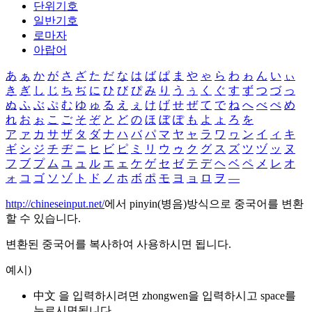
단위기호
일반기호
로마자
아랍어
あ
ぁ
か
が
さ
ざ
た
だ
な
は
ば
ぱ
ま
や
ゃ
ら
わ
ゎ
ん
い
ぃ
き
ぎ
し
じ
ち
ぢ
に
ひ
び
ぴ
み
り
う
ぅ
く
ぐ
す
ず
つ
づ
っ
ぬ
ふ
ぶ
ぷ
む
ゆ
ゅ
る
え
ぇ
け
げ
せ
ぜ
て
で
ね
へ
べ
ぺ
め
れ
お
ぉ
こ
ご
そ
ぞ
と
ど
の
ほ
ぼ
ぽ
も
よ
ょ
ろ
を
ア
ァ
カ
サ
ザ
タ
ダ
ナ
ハ
バ
パ
マ
ヤ
ャ
ラ
ワ
ヮ
ン
イ
ィ
キ
ギ
シ
ジ
チ
ヂ
ニ
ヒ
ビ
ピ
ミ
リ
ウ
ゥ
ク
グ
ス
ズ
ツ
ヅ
ッ
ヌ
フ
ブ
プ
ム
ユ
ュ
ル
エ
ェ
ケ
ゲ
セ
ゼ
テ
デ
ヘ
ベ
ペ
メ
レ
オ
ォ
コ
ゴ
ソ
ゾ
ト
ド
ノ
ホ
ボ
ポ
モ
ヨ
ョ
ロ
ヲ
―
http://chineseinput.net/
에서 pinyin(병음)방식으로 중국어를 변환
할 수 있습니다.
변환된 중국어를 복사하여 사용하시면 됩니다.
예시)
中文 을 입력하시려면
zhongwen
을 입력하시고 space를
누르시면됩니다.