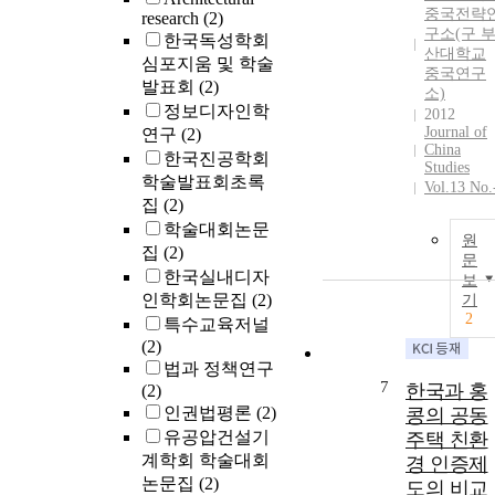
중국전략
research
(2)
구소(구 
한국독성학회
산대학교
심포지움 및 학술
중국연구
발표회
(2)
소)
정보디자인학
2012
Journal of
연구
(2)
China
한국진공학회
Studies
학술발표회초록
Vol.13 No.
집
(2)
학술대회논문
원
집
(2)
문
한국실내디자
보
인학회논문집
(2)
기
2
특수교육저널
(2)
법과 정책연구
7
한국과 홍
(2)
인권법평론
(2)
콩의 공동
유공압건설기
주택 친환
계학회 학술대회
경 인증제
논문집
(2)
도의 비교