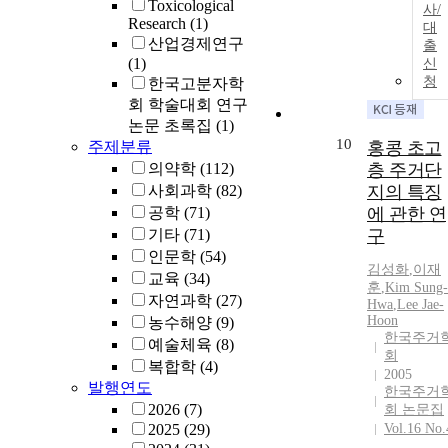
Toxicological
사/
Research
(1)
대
산업경제연구
출
(1)
신
청
한국고분자학
회 학술대회 연구
논문 초록집
(1)
10
주제분류
홍콩 초고
의약학
(112)
층 주거단
사회과학
(82)
지의 특징
공학
(71)
에 관한 연
기타
(71)
구
인문학
(54)
김성화
,
이재
교육
(34)
훈
,
Kim Sung-
자연과학
(27)
Hwa
,
Lee Jae-
Hoon
농수해양
(9)
한국주거
예술체육
(8)
회
복합학
(4)
2005
발행연도
한국주거
2026
(7)
회 논문집
2025
(29)
Vol.16 No.