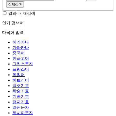
상세검색
결과 내 재검색
인기 검색어
다국어 입력
히라가나
가타카나
중국어
한글고어
그리스문자
프랑스어
독일어
히브리어
괄호기호
학술기호
기술기호
첨자기호
라틴문자
러시아문자