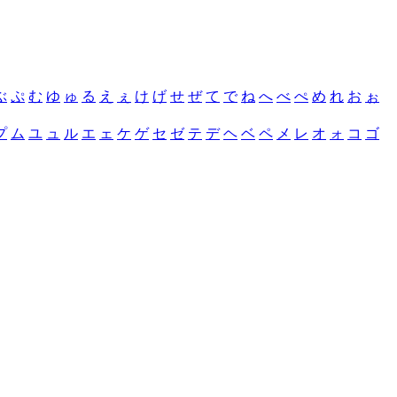
ぶ
ぷ
む
ゆ
ゅ
る
え
ぇ
け
げ
せ
ぜ
て
で
ね
へ
べ
ぺ
め
れ
お
ぉ
プ
ム
ユ
ュ
ル
エ
ェ
ケ
ゲ
セ
ゼ
テ
デ
ヘ
ベ
ペ
メ
レ
オ
ォ
コ
ゴ