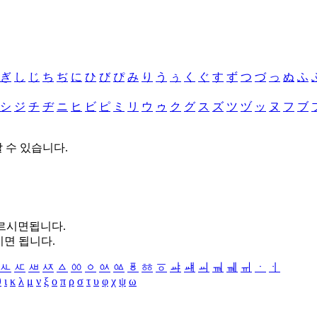
ぎ
し
じ
ち
ぢ
に
ひ
び
ぴ
み
り
う
ぅ
く
ぐ
す
ず
つ
づ
っ
ぬ
ふ
シ
ジ
チ
ヂ
ニ
ヒ
ビ
ピ
ミ
リ
ウ
ゥ
ク
グ
ス
ズ
ツ
ヅ
ッ
ヌ
フ
ブ
할 수 있습니다.
누르시면됩니다.
시면 됩니다.
ㅻ
ㅼ
ㅽ
ㅾ
ㅿ
ㆀ
ㆁ
ㆂ
ㆃ
ㆄ
ㆅ
ㆆ
ㆇ
ㆈ
ㆉ
ㆊ
ㆋ
ㆌ
ㆍ
ㆎ
θ
ι
κ
λ
μ
ν
ξ
ο
π
ρ
σ
τ
υ
φ
χ
ψ
ω