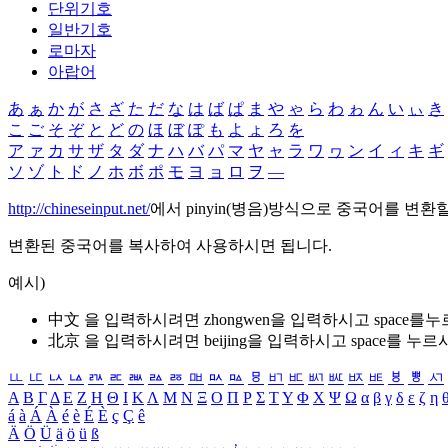
단위기호
일반기호
로마자
아랍어
あ
ぁ
か
が
さ
ざ
た
だ
な
は
ば
ぱ
ま
や
ゃ
ら
わ
ゎ
ん
い
ぃ
き
こ
ご
そ
ぞ
と
ど
の
ほ
ぼ
ぽ
も
よ
ょ
ろ
を
ア
ァ
カ
サ
ザ
タ
ダ
ナ
ハ
バ
パ
マ
ヤ
ャ
ラ
ワ
ヮ
ン
イ
ィ
キ
ギ
ソ
ゾ
ト
ド
ノ
ホ
ボ
ポ
モ
ヨ
ョ
ロ
ヲ
―
http://chineseinput.net/
에서 pinyin(병음)방식으로 중국어를 변환
변환된 중국어를 복사하여 사용하시면 됩니다.
예시)
中文 을 입력하시려면
zhongwen
을 입력하시고 space를
北京 을 입력하시려면
beijing
을 입력하시고 space를 누르
ㅥ
ㅦ
ㅧ
ㅨ
ㅩ
ㅪ
ㅫ
ㅬ
ㅭ
ㅮ
ㅯ
ㅰ
ㅱ
ㅲ
ㅳ
ㅴ
ㅵ
ㅶ
ㅷ
ㅸ
ㅹ
ㅺ
Α
Β
Γ
Δ
Ε
Ζ
Η
Θ
Ι
Κ
Λ
Μ
Ν
Ξ
Ο
Π
Ρ
Σ
Τ
Υ
Φ
Χ
Ψ
Ω
α
β
γ
δ
ε
ζ
η
á
à
Á
À
é
è
É
È
ç
Ç
ê
Ä
Ö
Ü
ä
ö
ü
ß