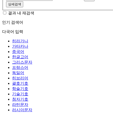
상세검색
결과 내 재검색
인기 검색어
다국어 입력
히라가나
가타카나
중국어
한글고어
그리스문자
프랑스어
독일어
히브리어
괄호기호
학술기호
기술기호
첨자기호
라틴문자
러시아문자