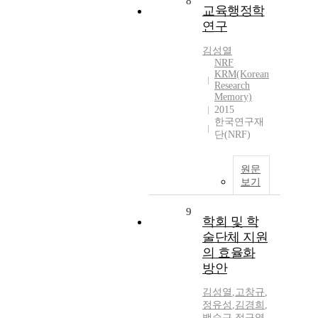
8
교육행정학
연구
김성열
NRF
KRM(Korean
Research
Memory)
2015
한국연구재
단(NRF)
원문
보기
9
학회 및 학
술단체 지원
의 효율화
방안
김성열
,
고창규
,
정유성
,
김경희
,
백순근
,
정규영
,