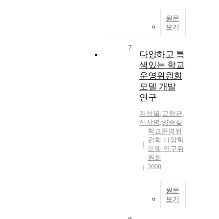
원문
보기
7
다양하고 특
색있는 학교
운영위원회
모델 개발
연구
김성열
,
고창규
,
신상명
,
양승실
학교운영위
원회 다양화
모델 연구위
원회
2000
원문
보기