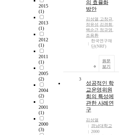
의 효율화
2015
방안
(1)
김성열
,
고창규
,
2013
정유성
,
김경희
,
(1)
백순근
,
정규영
,
조용환
2012
한국연구재
(1)
단(NRF)
2011
원문
(1)
보기
2005
(2)
3
성공적인 학
교운영위원
2004
(2)
회의 특성에
관한 사례연
2001
구
(1)
김성열
2000
경남대학교
(3)
2000