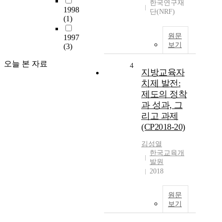
한국연구재
1998
단(NRF)
(1)
원문
1997
보기
(3)
오늘 본 자료
4
지방교육자
치제 발전:
제도의 정착
과 성과, 그
리고 과제
(CP2018-20)
김성열
한국교육개
발원
2018
원문
보기