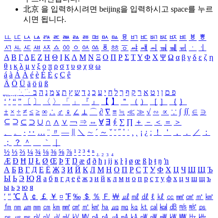
北京 을 입력하시려면
beijing
을 입력하시고 space를 누르
시면 됩니다.
ㅥ
ㅦ
ㅧ
ㅨ
ㅩ
ㅪ
ㅫ
ㅬ
ㅭ
ㅮ
ㅯ
ㅰ
ㅱ
ㅲ
ㅳ
ㅴ
ㅵ
ㅶ
ㅷ
ㅸ
ㅹ
ㅺ
ㅻ
ㅼ
ㅽ
ㅾ
ㅿ
ㆀ
ㆁ
ㆂ
ㆃ
ㆄ
ㆅ
ㆆ
ㆇ
ㆈ
ㆉ
ㆊ
ㆋ
ㆌ
ㆍ
ㆎ
Α
Β
Γ
Δ
Ε
Ζ
Η
Θ
Ι
Κ
Λ
Μ
Ν
Ξ
Ο
Π
Ρ
Σ
Τ
Υ
Φ
Χ
Ψ
Ω
α
β
γ
δ
ε
ζ
η
θ
ι
κ
λ
μ
ν
ξ
ο
π
ρ
σ
τ
υ
φ
χ
ψ
ω
á
à
Á
À
é
è
É
È
ç
Ç
ê
Ä
Ö
Ü
ä
ö
ü
ß
ְ
ֳ
ֲ
ֱ
ָ
ַ
ֵ
ֶ
ִ
ֹ
ּ
ֻ
ׂ
ׁ
ּ
ב
ה
נ
מ
צ
ת
ץ
ש
ד
ג
כ
ע
י
ח
ל
ך
ף
ק
ר
א
ט
ו
ן
ם
פ
‘
’
“
”
〔
〕
〈
〉
「
」
『
』
【
】
＂
（
）
［
］
｛
｝
±
×
÷
≠
≤
≥
∞
∴
♂
♀
∠
⊥
⌒
∂
∇
≡
≒
≪
≫
√
∽
∝
∵
∫
∬
∈
∋
⊆
⊇
⊂
⊃
∪
∩
∧
∨
￢
⇒
⇔
∀
∃
∮
∑
∏
＋
－
＜
＝
＞
、
。
·
‥
…
¨
〃
―
∥
＼
∼
´
～
ˇ
˘
˝
˚
˙
¸
˛
¡
¿
ː
！
＇
，
．
／
：
；
？
＾
＿
｀
｜
½
⅓
⅔
¼
¾
⅛
⅜
⅝
⅞
¹
²
³
⁴
ⁿ
₁
₂
₃
₄
Æ
Ð
Ħ
Ĳ
Ł
Ø
Œ
Þ
Ŧ
Ŋ
æ
đ
ð
ħ
ı
ĳ
ĸ
ŀ
ł
ø
œ
ß
þ
ŧ
ŋ
ŉ
А
Б
В
Г
Д
Е
Ё
Ж
З
И
Й
К
Л
М
Н
О
П
Р
С
Т
У
Ф
Х
Ц
Ч
Ш
Щ
Ъ
Ы
Ь
Э
Ю
Я
а
б
в
г
д
е
ё
ж
з
и
й
к
л
м
н
о
п
р
с
т
у
ф
х
ц
ч
ш
щ
ъ
ы
ь
э
ю
я
′
″
℃
Å
￠
￡
￥
¤
℉
‰
＄
％
Ｆ
￦
㎕
㎖
㎗
ℓ
㎘
㏄
㎣
㎤
㎥
㎦
㎙
㎚
㎛
㎜
㎝
㎞
㎟
㎠
㎡
㎢
㏊
㎍
㎎
㎏
㏏
㎈
㎉
㏈
㎧
㎨
㎰
㎱
㎲
㎳
㎴
㎵
㎶
㎷
㎸
㎹
㎀
㎁
㎂
㎃
㎄
㎺
㎻
㎽
㎾
㎿
㎐
㎑