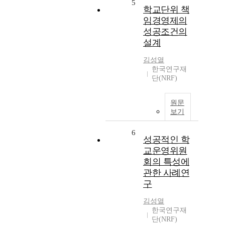
5
학교단위 책
임경영제의
성공조건의
설계
김성열
한국연구재
단(NRF)
원문
보기
6
성공적인 학
교운영위원
회의 특성에
관한 사례연
구
김성열
한국연구재
단(NRF)