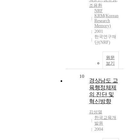
조용환
NRF
KRM(Korean
Research
Memory)
2001
한국연구재
단(NRF)
원문
보기
10
경상남도 교
육행정체제
의 진단 및
혁신방향
김성열
한국교육개
발원
2004