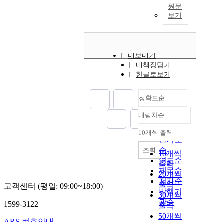
원문
보기
내보내기
내책장담기
한글로보기
정확도순
내림차순
정확도
순
10개씩 출력
내림차순
인기도
순
조회
10개씩
연도순
출력
제목순
20개씩
저자순
출력
고객센터 (평일: 09:00~18:00)
발행기
30개씩
관순
1599-3122
출력
50개씩
ARS 번호안내