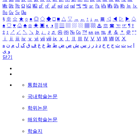
㎒
㎓
㎔
Ω
㏀
㏁
㎊
㎋
㎌
㏖
㏅
㎭
㎮
㎯
㏛
㎩
㎪
㎫
㎬
㏝
㏐
㏓
㏃
㏉
㏜
㏆
§
※
☆
★
○
●
◎
◇
◆
□
■
△
▽
→
←
↑
↓
↔
〓
◁
◀
▷
▶
♤
♠
♡
♥
♧
♣
⊙
◈
▣
◐
◑
▒
▤
▥
▨
▧
▦
▩
♨
☏
☎
☜
☞
¶
†
‡
↕
↗
↙
↖
↘
♭
♩
♪
♬
㉿
㈜
№
㏇
™
㏂
㏘
℡
＃
＆
＊
＠
ª
º
ⅰ
ⅱ
ⅲ
ⅳ
ⅴ
ⅵ
ⅶ
ⅷ
ⅸ
ⅹ
Ⅰ
Ⅱ
Ⅲ
Ⅳ
Ⅴ
Ⅵ
Ⅶ
Ⅷ
Ⅸ
Ⅹ
ا
ب
ت
ث
ج
ح
خ
د
ذ
ر
ز
س
ش
ص
ض
ط
ظ
ع
غ
ف
ق
ک
ل
م
ن
ه
و
ی
닫기
통합검색
국내학술논문
학위논문
해외학술논문
학술지