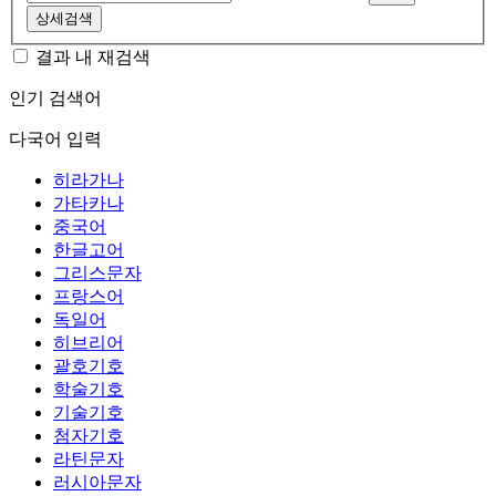
상세검색
결과 내 재검색
인기 검색어
다국어 입력
히라가나
가타카나
중국어
한글고어
그리스문자
프랑스어
독일어
히브리어
괄호기호
학술기호
기술기호
첨자기호
라틴문자
러시아문자