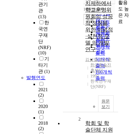
정확도
활용
치제하에서
관기
순
도 높
10개씩 출력
학교운영위
관
내림차순
인기도
은 자
원회의 성공
(13)
순
조회
료
10개씩
한
적 정착을
연도순
출력
국연
위한 이념적
제목순
20개씩
구재
·실천적 모
저자순
출력
단
델 의 개발
발행기
30개씩
(NRF)
연구
관순
(10)
출력
기
50개씩
김성열
,
조석훈
타기
한국학술진
출력
흥재단
관
(1)
100개씩
1997
발행연도
출력
한국연구재
단(NRF)
2021
(2)
원문
2020
보기
(1)
2
학회 및 학
2018
(2)
술단체 지원