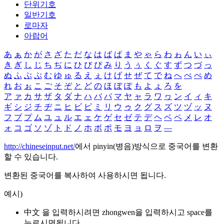
단위기호
일반기호
로마자
아랍어
あ
ぁ
か
が
さ
ざ
た
だ
な
は
ば
ぱ
ま
や
ゃ
ら
わ
ゎ
ん
い
ぃ
き
ぎ
し
じ
ち
ぢ
に
ひ
び
ぴ
み
り
う
ぅ
く
ぐ
す
ず
つ
づ
っ
ぬ
ふ
ぶ
ぷ
む
ゆ
ゅ
る
え
ぇ
け
げ
せ
ぜ
て
で
ね
へ
べ
ぺ
め
れ
お
ぉ
こ
ご
そ
ぞ
と
ど
の
ほ
ぼ
ぽ
も
よ
ょ
ろ
を
ア
ァ
カ
サ
ザ
タ
ダ
ナ
ハ
バ
パ
マ
ヤ
ャ
ラ
ワ
ヮ
ン
イ
ィ
キ
ギ
シ
ジ
チ
ヂ
ニ
ヒ
ビ
ピ
ミ
リ
ウ
ゥ
ク
グ
ス
ズ
ツ
ヅ
ッ
ヌ
フ
ブ
プ
ム
ユ
ュ
ル
エ
ェ
ケ
ゲ
セ
ゼ
テ
デ
ヘ
ベ
ペ
メ
レ
オ
ォ
コ
ゴ
ソ
ゾ
ト
ド
ノ
ホ
ボ
ポ
モ
ヨ
ョ
ロ
ヲ
―
http://chineseinput.net/
에서 pinyin(병음)방식으로 중국어를 변환
할 수 있습니다.
변환된 중국어를 복사하여 사용하시면 됩니다.
예시)
中文 을 입력하시려면
zhongwen
을 입력하시고 space를
누르시면됩니다.