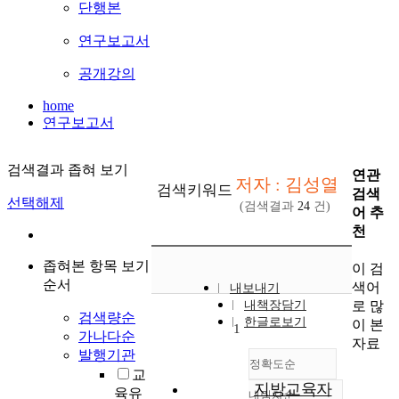
단행본
연구보고서
공개강의
home
연구보고서
검색결과 좁혀 보기
연관
저자 : 김성열
검색키워드
검색
선택해제
(검색결과
24
건)
어 추
천
좁혀본 항목 보기
이 검
순서
색어
내보내기
로 많
내책장담기
검색량순
한글로보기
이 본
1
가나다순
자료
발행기관
정확도순
교
지방교육자
육유
내림차순