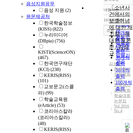
음성지원유무
「소년사
내림차순
음성 지원
(2)
정확도
건에서의
원문제공처
순
10개씩 출력
보호이념
내림차
한국학술정보
인기도
에 대한 재
(KISS)
(822)
순
조회
10개씩
고찰」에
누리미디어
연도순
출력
대한 토론
(DBpia)
(756)
제목순
20개씩
문 / 김성
저자순
출력
KISTI(ScienceON)
규
발행기
(467)
30개씩
관순
한국연구재단
출력
김성규
(KCI)
(238)
한국형사
50개씩
정책학회
KERIS(RISS)
출력
2016
(101)
100개씩
한국형사
교보문고(스콜
출력
정책학회
라)
(99)
학술대회
학술교육원
논문집
(eArticle)
(53)
Vol.2016
코리아스칼라
No.4
(코리아스칼라)
(48)
KERIS(RISS)
원