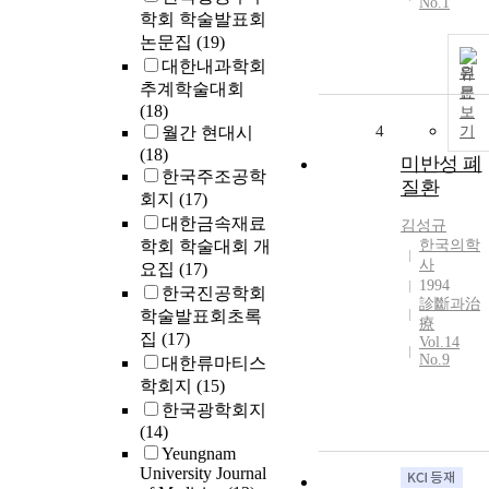
No.1
학회 학술발표회
논문집
(19)
대한내과학회
원
추계학술대회
문
(18)
보
4
월간 현대시
기
(18)
미반성 폐
한국주조공학
질환
회지
(17)
대한금속재료
김성규
학회 학술대회 개
한국의학
사
요집
(17)
1994
한국진공학회
診斷과治
학술발표회초록
療
집
(17)
Vol.14
No.9
대한류마티스
학회지
(15)
한국광학회지
(14)
Yeungnam
University Journal