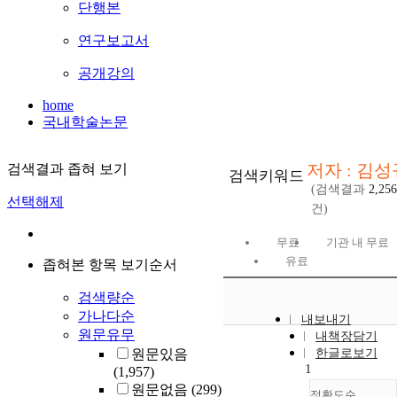
단행본
연구보고서
공개강의
home
국내학술논문
저자 : 김성
검색결과 좁혀 보기
검색키워드
(검색결과
2,256
선택해제
건)
무료
기관 내 무료
유료
좁혀본 항목 보기순서
검색량순
가나다순
내보내기
원문유무
내책장담기
원문있음
한글로보기
1
(1,957)
원문없음
(299)
정확도순