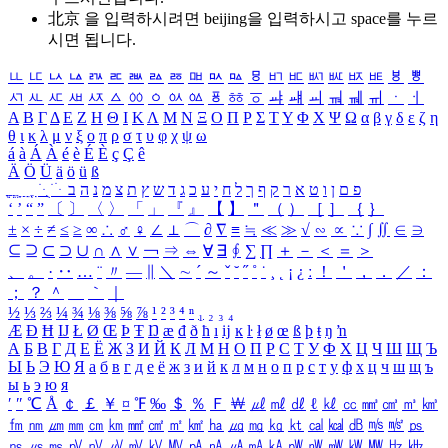
北京 을 입력하시려면
beijing
을 입력하시고 space를 누르
시면 됩니다.
ㅥ
ㅦ
ㅧ
ㅨ
ㅩ
ㅪ
ㅫ
ㅬ
ㅭ
ㅮ
ㅯ
ㅰ
ㅱ
ㅲ
ㅳ
ㅴ
ㅵ
ㅶ
ㅷ
ㅸ
ㅹ
ㅺ
ㅻ
ㅼ
ㅽ
ㅾ
ㅿ
ㆀ
ㆁ
ㆂ
ㆃ
ㆄ
ㆅ
ㆆ
ㆇ
ㆈ
ㆉ
ㆊ
ㆋ
ㆌ
ㆍ
ㆎ
Α
Β
Γ
Δ
Ε
Ζ
Η
Θ
Ι
Κ
Λ
Μ
Ν
Ξ
Ο
Π
Ρ
Σ
Τ
Υ
Φ
Χ
Ψ
Ω
α
β
γ
δ
ε
ζ
η
θ
ι
κ
λ
μ
ν
ξ
ο
π
ρ
σ
τ
υ
φ
χ
ψ
ω
á
à
Á
À
é
è
É
È
ç
Ç
ê
Ä
Ö
Ü
ä
ö
ü
ß
ְ
ֳ
ֲ
ֱ
ָ
ַ
ֵ
ֶ
ִ
ֹ
ּ
ֻ
ׂ
ׁ
ּ
ב
ה
נ
מ
צ
ת
ץ
ש
ד
ג
כ
ע
י
ח
ל
ך
ף
ק
ר
א
ט
ו
ן
ם
פ
‘
’
“
”
〔
〕
〈
〉
「
」
『
』
【
】
＂
（
）
［
］
｛
｝
±
×
÷
≠
≤
≥
∞
∴
♂
♀
∠
⊥
⌒
∂
∇
≡
≒
≪
≫
√
∽
∝
∵
∫
∬
∈
∋
⊆
⊇
⊂
⊃
∪
∩
∧
∨
￢
⇒
⇔
∀
∃
∮
∑
∏
＋
－
＜
＝
＞
、
。
·
‥
…
¨
〃
―
∥
＼
∼
´
～
ˇ
˘
˝
˚
˙
¸
˛
¡
¿
ː
！
＇
，
．
／
：
；
？
＾
＿
｀
｜
½
⅓
⅔
¼
¾
⅛
⅜
⅝
⅞
¹
²
³
⁴
ⁿ
₁
₂
₃
₄
Æ
Ð
Ħ
Ĳ
Ł
Ø
Œ
Þ
Ŧ
Ŋ
æ
đ
ð
ħ
ı
ĳ
ĸ
ŀ
ł
ø
œ
ß
þ
ŧ
ŋ
ŉ
А
Б
В
Г
Д
Е
Ё
Ж
З
И
Й
К
Л
М
Н
О
П
Р
С
Т
У
Ф
Х
Ц
Ч
Ш
Щ
Ъ
Ы
Ь
Э
Ю
Я
а
б
в
г
д
е
ё
ж
з
и
й
к
л
м
н
о
п
р
с
т
у
ф
х
ц
ч
ш
щ
ъ
ы
ь
э
ю
я
′
″
℃
Å
￠
￡
￥
¤
℉
‰
＄
％
Ｆ
￦
㎕
㎖
㎗
ℓ
㎘
㏄
㎣
㎤
㎥
㎦
㎙
㎚
㎛
㎜
㎝
㎞
㎟
㎠
㎡
㎢
㏊
㎍
㎎
㎏
㏏
㎈
㎉
㏈
㎧
㎨
㎰
㎱
㎲
㎳
㎴
㎵
㎶
㎷
㎸
㎹
㎀
㎁
㎂
㎃
㎄
㎺
㎻
㎽
㎾
㎿
㎐
㎑