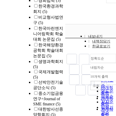
경희법학
(5)
한국환경과학
회지
(5)
비교형사법연
구
(5)
한국마린엔지
니어링학회 학술
내보내기
대회 논문집
(5)
내책장담기
한국해양환경
한글로보기
공학회 학술대회
논문집
(5)
정확도순
생명과학회지
(5)
내림차순
정확도
국제개발협력
순
10개씩 출력
(5)
내림차
인기도
선박안전기술
순
조회
10개씩
공단소식
(5)
연도순
출력
중소기업금융
제목순
20개씩
연구=Journal of
저자순
출력
SME finance
(5)
발행기
대한방사선종
30개씩
관순
양학회지
(5)
출력