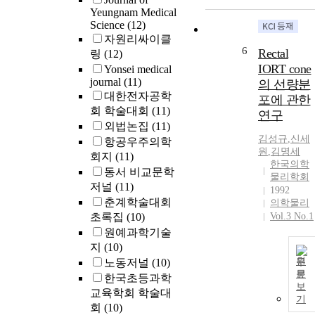
Yeungnam Medical
Science
(12)
자원리싸이클
6
Rectal
링
(12)
IORT cone
Yonsei medical
journal
(11)
의 선량분
대한전자공학
포에 관한
회 학술대회
(11)
연구
외법논집
(11)
김성규
,
신세
항공우주의학
원
,
김명세
회지
(11)
한국의학
동서 비교문학
물리학회
저널
(11)
1992
춘계학술대회
의학물리
초록집
(10)
Vol.3 No.1
원예과학기술
지
(10)
원
노동저널
(10)
문
한국초등과학
보
교육학회 학술대
기
회
(10)