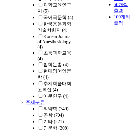
50개씩
과학교육연구
출력
지
(5)
100개씩
국어국문학
(4)
출력
한국응용과학
기술학회지
(4)
Korean Journal
of Anesthesiology
(4)
초등과학교육
(4)
법학논총
(4)
현대영어영문
학
(4)
추계학술대회
초록집
(4)
어문연구
(4)
주제분류
의약학
(749)
공학
(704)
기타
(221)
인문학
(208)