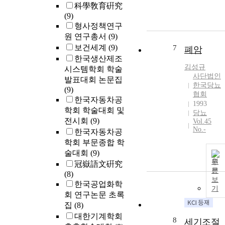
科學敎育硏究
(9)
형사정책연구
원 연구총서
(9)
보건세계
(9)
7
폐암
한국생산제조
김성규
시스템학회 학술
사단법인
발표대회 논문집
한국당뇨
(9)
협회
한국자동차공
1993
학회 학술대회 및
당뇨
전시회
(9)
Vol.45
No.-
한국자동차공
학회 부문종합 학
술대회
(9)
원
冠嶽語文硏究
문
(8)
보
한국공업화학
기
회 연구논문 초록
집
(8)
대한기계학회
8
세기조절