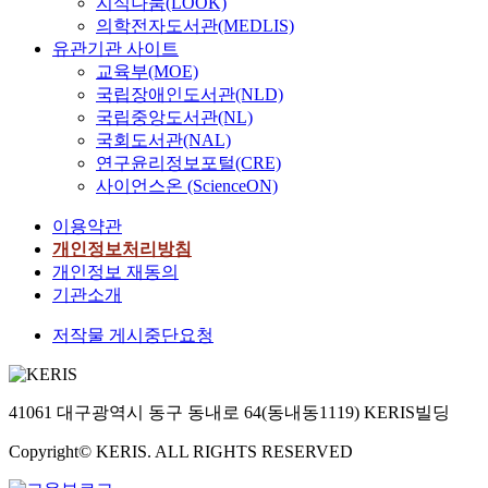
지식나눔(LOOK)
의학전자도서관(MEDLIS)
유관기관 사이트
교육부(MOE)
국립장애인도서관(NLD)
국립중앙도서관(NL)
국회도서관(NAL)
연구윤리정보포털(CRE)
사이언스온 (ScienceON)
이용약관
개인정보처리방침
개인정보 재동의
기관소개
저작물 게시중단요청
41061 대구광역시 동구 동내로 64(동내동1119) KERIS빌딩
Copyright© KERIS. ALL RIGHTS RESERVED