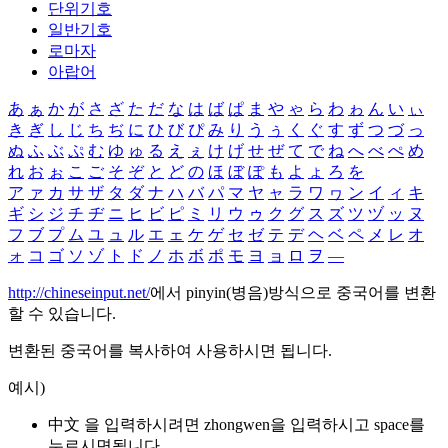
단위기호
일반기호
로마자
아랍어
あ
ぁ
か
が
さ
ざ
た
だ
な
は
ば
ぱ
ま
や
ゃ
ら
わ
ゎ
ん
い
ぃ
き
ぎ
し
じ
ち
ぢ
に
ひ
び
ぴ
み
り
う
ぅ
く
ぐ
す
ず
つ
づ
っ
ぬ
ふ
ぶ
ぷ
む
ゆ
ゅ
る
え
ぇ
け
げ
せ
ぜ
て
で
ね
へ
べ
ぺ
め
れ
お
ぉ
こ
ご
そ
ぞ
と
ど
の
ほ
ぼ
ぽ
も
よ
ょ
ろ
を
ア
ァ
カ
サ
ザ
タ
ダ
ナ
ハ
バ
パ
マ
ヤ
ャ
ラ
ワ
ヮ
ン
イ
ィ
キ
ギ
シ
ジ
チ
ヂ
ニ
ヒ
ビ
ピ
ミ
リ
ウ
ゥ
ク
グ
ス
ズ
ツ
ヅ
ッ
ヌ
フ
ブ
プ
ム
ユ
ュ
ル
エ
ェ
ケ
ゲ
セ
ゼ
テ
デ
ヘ
ベ
ペ
メ
レ
オ
ォ
コ
ゴ
ソ
ゾ
ト
ド
ノ
ホ
ボ
ポ
モ
ヨ
ョ
ロ
ヲ
―
http://chineseinput.net/
에서 pinyin(병음)방식으로 중국어를 변환
할 수 있습니다.
변환된 중국어를 복사하여 사용하시면 됩니다.
예시)
中文 을 입력하시려면
zhongwen
을 입력하시고 space를
누르시면됩니다.