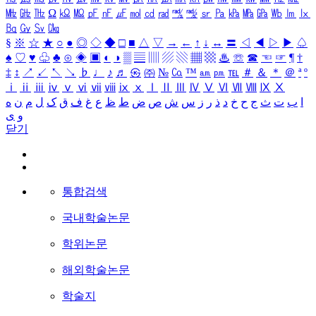
㎒
㎓
㎔
Ω
㏀
㏁
㎊
㎋
㎌
㏖
㏅
㎭
㎮
㎯
㏛
㎩
㎪
㎫
㎬
㏝
㏐
㏓
㏃
㏉
㏜
㏆
§
※
☆
★
○
●
◎
◇
◆
□
■
△
▽
→
←
↑
↓
↔
〓
◁
◀
▷
▶
♤
♠
♡
♥
♧
♣
⊙
◈
▣
◐
◑
▒
▤
▥
▨
▧
▦
▩
♨
☏
☎
☜
☞
¶
†
‡
↕
↗
↙
↖
↘
♭
♩
♪
♬
㉿
㈜
№
㏇
™
㏂
㏘
℡
＃
＆
＊
＠
ª
º
ⅰ
ⅱ
ⅲ
ⅳ
ⅴ
ⅵ
ⅶ
ⅷ
ⅸ
ⅹ
Ⅰ
Ⅱ
Ⅲ
Ⅳ
Ⅴ
Ⅵ
Ⅶ
Ⅷ
Ⅸ
Ⅹ
ا
ب
ت
ث
ج
ح
خ
د
ذ
ر
ز
س
ش
ص
ض
ط
ظ
ع
غ
ف
ق
ک
ل
م
ن
ه
و
ی
닫기
통합검색
국내학술논문
학위논문
해외학술논문
학술지