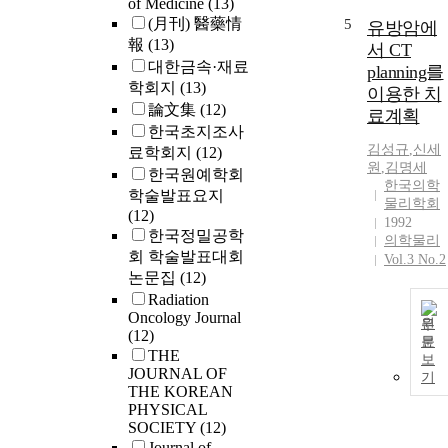
of Medicine
(13)
(月刊) 醫藥情
5
유방암에
報
(13)
서 CT
대한금속·재료
planning를
학회지
(13)
이용한 치
論文集
(12)
료계획
한국초지조사
김성규
,
신세
료학회지
(12)
원
,
김명세
한국원예학회
한국의학
학술발표요지
물리학회
(12)
1992
한국정밀공학
의학물리
회 학술발표대회
Vol.3 No.2
논문집
(12)
Radiation
Oncology Journal
원
(12)
문
THE
보
JOURNAL OF
기
THE KOREAN
PHYSICAL
SOCIETY
(12)
Journal of