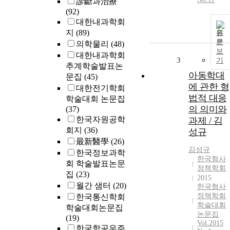
診斷과治療
(92)
대한내과학회
지
(89)
원
문
의학물리
(48)
보
대한내과학회
3
기
추계학술발표논
아동학대
문집
(45)
에 관한 형
대한전기학회
법적 대응
학술대회 논문집
의 의미와
(37)
한국자원공학
과제 / 김
회지
(36)
성규
最新醫學
(26)
김성규
한국정보과학
한국형사
회 학술발표논문
정책학회
집
(23)
2015
월간 샘터
(20)
한국형사
정책학회
한국통신학회
학술대회
학술대회논문집
논문집
(19)
Vol.2015
한국항공우주