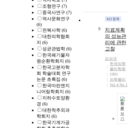
조형연구
(7)
중국사연구
(7)
역사문화연구
(6)
9
치료계획
전북사학
(6)
의 성능관
대한의학협회
리에 관한
지
(6)
고찰
성균관법학
(6)
한국폐기물자
김성규
원순환학회지
(6)
한국의학
한국고분자학
물리학회
회 학술대회 연구
1993
논문 초록집
(6)
의학물리
Vol.4 No.1
한국마린엔지
니어링학회지
(6)
지하수토양환
원
경
(6)
문
대한척추외과
보
학회지
(6)
기
한국기계가공