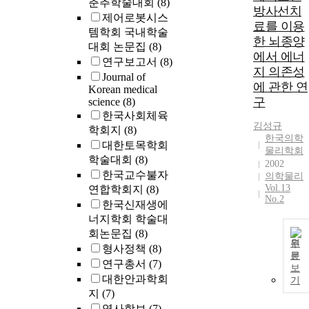
춘추학술대회
(8)
방사선치
제어로봇시스
료를 이용
템학회 국내학술
한 뇌종양
대회 논문집
(8)
에서 에너
연구보고서
(8)
지 의존성
Journal of
에 관한 연
Korean medical
구
science
(8)
한국사회체육
김성규
학회지
(8)
한국의학
대한토목학회
물리학회
학술대회
(8)
2002
한국교수불자
의학물리
Vol.13
연합학회지
(8)
No.2
한국신재생에
너지학회 학술대
회논문집
(8)
원
형사정책
(8)
문
연구총서
(7)
보
대한안과학회
기
지
(7)
역사학보
(7)