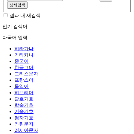
상세검색
결과 내 재검색
인기 검색어
다국어 입력
히라가나
가타카나
중국어
한글고어
그리스문자
프랑스어
독일어
히브리어
괄호기호
학술기호
기술기호
첨자기호
라틴문자
러시아문자