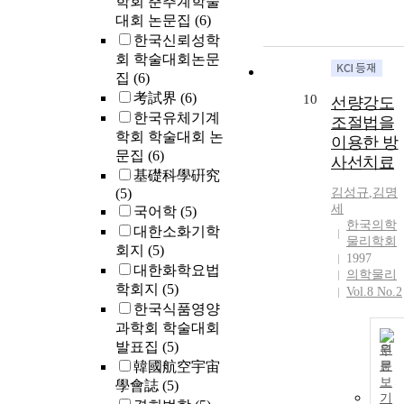
학회 춘추계학술
대회 논문집
(6)
한국신뢰성학
회 학술대회논문
집
(6)
考試界
(6)
10
선량강도
한국유체기계
조절법을
학회 학술대회 논
이용한 방
문집
(6)
사선치료
基礎科學硏究
(5)
김성규
,
김명
세
국어학
(5)
한국의학
대한소화기학
물리학회
회지
(5)
1997
대한화학요법
의학물리
학회지
(5)
Vol.8 No.2
한국식품영양
과학회 학술대회
발표집
(5)
원
韓國航空宇宙
문
보
學會誌
(5)
기