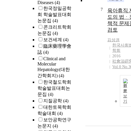
Diseases
(4)
한국정밀공학
7
육아휴직 
회 학술발표대회
도의 법ㆍ
논문집
(4)
책적 문제
콘크리트학회
검토
논문집
(4)
보건세계
(4)
김성권
한국사회
臨床藥理學會
학회
誌
(4)
2016
Clinical and
社會法硏
Molecular
Vol.0 No.3
Hepatology(대한
간학회지)
(4)
한국철도학회
원
학술발표대회논
문
문집
(4)
보
지질공학
(4)
기
대한토목학회
학술대회
(4)
보안공학연구
논문지
(4)