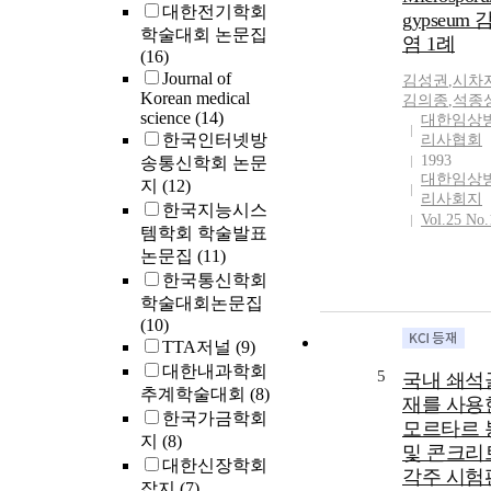
대한전기학회
gypseum 
학술대회 논문집
염 1례
(16)
Journal of
김성권
,
시차
Korean medical
김의종
,
석종
science
(14)
대한임상
한국인터넷방
리사협회
1993
송통신학회 논문
대한임상
지
(12)
리사회지
한국지능시스
Vol.25 No.
템학회 학술발표
논문집
(11)
한국통신학회
학술대회논문집
(10)
TTA저널
(9)
대한내과학회
5
국내 쇄석
추계학술대회
(8)
재를 사용
한국가금학회
모르타르 
지
(8)
및 콘크리
대한신장학회
각주 시험
잡지
(7)