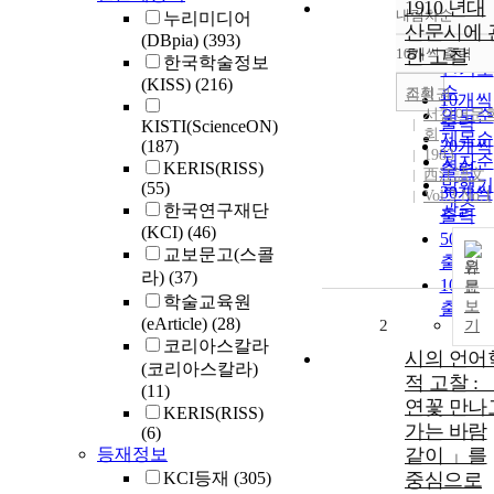
1910 년대
내림차순
누리미디어
정확도
산문시에 
(DBpia)
(393)
순
10개씩 출력
한 고찰
내림차
한국학술정보
인기도
(KISS)
(216)
순
조회
김성권
10개씩
서강어문
연도순
출력
KISTI(ScienceON)
회
제목순
(187)
20개씩
1983
저자순
KERIS(RISS)
출력
西江語文
발행기
(55)
30개씩
Vol.3 No.1
관순
한국연구재단
출력
(KCI)
(46)
50개씩
교보문고(스콜
출력
원
라)
(37)
100개
문
학술교육원
보
출력
(eArticle)
(28)
2
기
코리아스칼라
시의 언어
(코리아스칼라)
적 고찰 : 
(11)
연꽃 만나
KERIS(RISS)
가는 바람
(6)
등재정보
같이 」를
KCI등재
(305)
중심으로