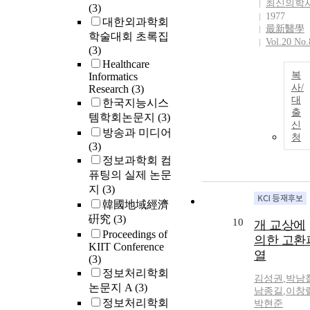
최신의학
(3)
1977
대한외과학회
最新醫學
학술대회 초록집
Vol.20 No.
(3)
Healthcare
복
Informatics
사/
Research
(3)
대
한국지능시스
출
템학회논문지
(3)
신
방송과 미디어
청
(3)
정보과학회 컴
퓨팅의 실제 논문
지
(3)
韓國地域經濟
硏究
(3)
10
개 교상에
Proceedings of
의한 고환
KIIT Conference
열
(3)
정보처리학회
김성권
,
박남
논문지 A
(3)
남종길
,
이창
정보처리학회
박현준