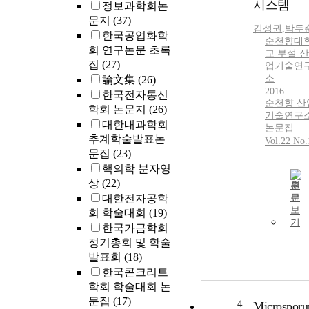
시스템
정보과학회논
문지
(37)
김성권
,
박두
한국공업화학
순천향대
회 연구논문 초록
교 부설 산
집
(27)
업기술연
소
論文集
(26)
2016
한국전자통신
순천향 산
학회 논문지
(26)
기술연구
대한내과학회
논문집
추계학술발표논
Vol.22 No.
문집
(23)
핵의학 분자영
상
(22)
원
대한전자공학
문
보
회 학술대회
(19)
기
한국가금학회
정기총회 및 학술
발표회
(18)
한국콘크리트
학회 학술대회 논
문집
(17)
4
Microspor