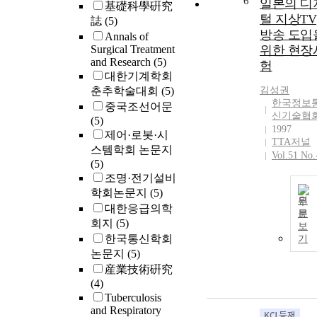
6
일본의 디
基礎科學硏究
털 지상TV
誌
(5)
방송 도입
Annals of
Surgical Treatment
위한 현장
and Research
(5)
험
대한기계학회
춘추학술대회
(5)
김성권
한국정보
중국조선어문
신기술협
(5)
1997
제어·로봇·시
TTA저널
스템학회 논문지
Vol.51 No.
(5)
조명·전기설비
학회논문지
(5)
원
대한응급의학
문
회지
(5)
보
한국통신학회
기
논문지
(5)
産業技術硏究
(4)
Tuberculosis
and Respiratory