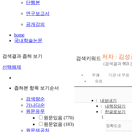
단행본
연구보고서
공개강의
home
국내학술논문
저자 : 김성
검색결과 좁혀 보기
검색키워드
(검색결과
953
선택해제
무료
기관 내 무료
유료
좁혀본 항목 보기순서
검색량순
내보내기
가나다순
내책장담기
원문유무
한글로보기
1
원문있음
(770)
원문없음
(183)
정확도순
원문제공처