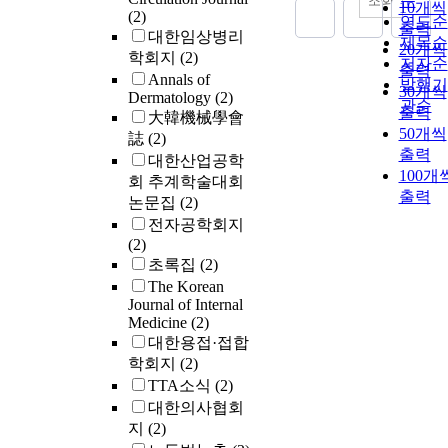
순
조회
10개씩
(2)
연도순
출력
대한임상병리
제목순
20개씩
학회지
(2)
저자순
출력
Annals of
발행기
30개씩
Dermatology
(2)
관순
출력
大韓機械學會
50개씩
誌
(2)
출력
대한산업공학
100개
회 추계학술대회
출력
논문집
(2)
전자공학회지
(2)
초록집
(2)
The Korean
Journal of Internal
Medicine
(2)
대한용접·접합
학회지
(2)
TTA소식
(2)
대한의사협회
지
(2)