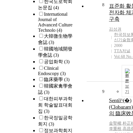
한국도로학회
8
표준화 활
논문집
(4)
전자화 체
International
구축
Journal of
Advanced Culture
김성권
Technolo
(4)
한국정보
大韓微生物學
신기술협
會誌
(3)
2000
韓國地域開發
TTA저널
學會誌
(3)
Vol.68 No.
공업화학
(3)
Clinical
Endoscopy
(3)
원
臨床藥學
(3)
문
韓國家禽學會
보
9
기
誌
(3)
대한피부과학
Sentil^(�)
회 학술발표대회
(Clobazam)
집
(3)
의 臨床效
한국정밀공학
金聖權
,
朴正
회지
(3)
李重根
,
高昌
정보과학회지