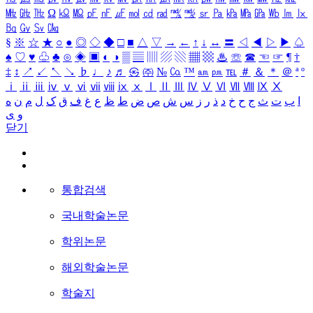
㎒
㎓
㎔
Ω
㏀
㏁
㎊
㎋
㎌
㏖
㏅
㎭
㎮
㎯
㏛
㎩
㎪
㎫
㎬
㏝
㏐
㏓
㏃
㏉
㏜
㏆
§
※
☆
★
○
●
◎
◇
◆
□
■
△
▽
→
←
↑
↓
↔
〓
◁
◀
▷
▶
♤
♠
♡
♥
♧
♣
⊙
◈
▣
◐
◑
▒
▤
▥
▨
▧
▦
▩
♨
☏
☎
☜
☞
¶
†
‡
↕
↗
↙
↖
↘
♭
♩
♪
♬
㉿
㈜
№
㏇
™
㏂
㏘
℡
＃
＆
＊
＠
ª
º
ⅰ
ⅱ
ⅲ
ⅳ
ⅴ
ⅵ
ⅶ
ⅷ
ⅸ
ⅹ
Ⅰ
Ⅱ
Ⅲ
Ⅳ
Ⅴ
Ⅵ
Ⅶ
Ⅷ
Ⅸ
Ⅹ
ا
ب
ت
ث
ج
ح
خ
د
ذ
ر
ز
س
ش
ص
ض
ط
ظ
ع
غ
ف
ق
ک
ل
م
ن
ه
و
ی
닫기
통합검색
국내학술논문
학위논문
해외학술논문
학술지