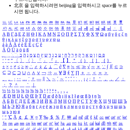
北京 을 입력하시려면
beijing
을 입력하시고 space를 누르
시면 됩니다.
ㅥ
ㅦ
ㅧ
ㅨ
ㅩ
ㅪ
ㅫ
ㅬ
ㅭ
ㅮ
ㅯ
ㅰ
ㅱ
ㅲ
ㅳ
ㅴ
ㅵ
ㅶ
ㅷ
ㅸ
ㅹ
ㅺ
ㅻ
ㅼ
ㅽ
ㅾ
ㅿ
ㆀ
ㆁ
ㆂ
ㆃ
ㆄ
ㆅ
ㆆ
ㆇ
ㆈ
ㆉ
ㆊ
ㆋ
ㆌ
ㆍ
ㆎ
Α
Β
Γ
Δ
Ε
Ζ
Η
Θ
Ι
Κ
Λ
Μ
Ν
Ξ
Ο
Π
Ρ
Σ
Τ
Υ
Φ
Χ
Ψ
Ω
α
β
γ
δ
ε
ζ
η
θ
ι
κ
λ
μ
ν
ξ
ο
π
ρ
σ
τ
υ
φ
χ
ψ
ω
á
à
Á
À
é
è
É
È
ç
Ç
ê
Ä
Ö
Ü
ä
ö
ü
ß
ְ
ֳ
ֲ
ֱ
ָ
ַ
ֵ
ֶ
ִ
ֹ
ּ
ֻ
ׂ
ׁ
ּ
ב
ה
נ
מ
צ
ת
ץ
ש
ד
ג
כ
ע
י
ח
ל
ך
ף
ק
ר
א
ט
ו
ן
ם
פ
‘
’
“
”
〔
〕
〈
〉
「
」
『
』
【
】
＂
（
）
［
］
｛
｝
±
×
÷
≠
≤
≥
∞
∴
♂
♀
∠
⊥
⌒
∂
∇
≡
≒
≪
≫
√
∽
∝
∵
∫
∬
∈
∋
⊆
⊇
⊂
⊃
∪
∩
∧
∨
￢
⇒
⇔
∀
∃
∮
∑
∏
＋
－
＜
＝
＞
、
。
·
‥
…
¨
〃
―
∥
＼
∼
´
～
ˇ
˘
˝
˚
˙
¸
˛
¡
¿
ː
！
＇
，
．
／
：
；
？
＾
＿
｀
｜
½
⅓
⅔
¼
¾
⅛
⅜
⅝
⅞
¹
²
³
⁴
ⁿ
₁
₂
₃
₄
Æ
Ð
Ħ
Ĳ
Ł
Ø
Œ
Þ
Ŧ
Ŋ
æ
đ
ð
ħ
ı
ĳ
ĸ
ŀ
ł
ø
œ
ß
þ
ŧ
ŋ
ŉ
А
Б
В
Г
Д
Е
Ё
Ж
З
И
Й
К
Л
М
Н
О
П
Р
С
Т
У
Ф
Х
Ц
Ч
Ш
Щ
Ъ
Ы
Ь
Э
Ю
Я
а
б
в
г
д
е
ё
ж
з
и
й
к
л
м
н
о
п
р
с
т
у
ф
х
ц
ч
ш
щ
ъ
ы
ь
э
ю
я
′
″
℃
Å
￠
￡
￥
¤
℉
‰
＄
％
Ｆ
￦
㎕
㎖
㎗
ℓ
㎘
㏄
㎣
㎤
㎥
㎦
㎙
㎚
㎛
㎜
㎝
㎞
㎟
㎠
㎡
㎢
㏊
㎍
㎎
㎏
㏏
㎈
㎉
㏈
㎧
㎨
㎰
㎱
㎲
㎳
㎴
㎵
㎶
㎷
㎸
㎹
㎀
㎁
㎂
㎃
㎄
㎺
㎻
㎽
㎾
㎿
㎐
㎑