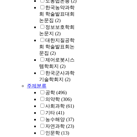
노동법논총
(2)
한국농약과학
회 학술발표대회
논문집
(2)
정보보호학회
논문지
(2)
대한지질공학
회 학술발표회논
문집
(2)
제어로봇시스
템학회지
(2)
한국군사과학
기술학회지
(2)
주제분류
공학
(496)
의약학
(306)
사회과학
(61)
기타
(41)
농수해양
(37)
자연과학
(23)
인문학
(13)