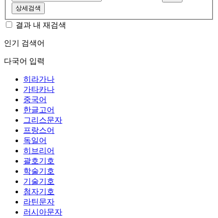
상세검색
결과 내 재검색
인기 검색어
다국어 입력
히라가나
가타카나
중국어
한글고어
그리스문자
프랑스어
독일어
히브리어
괄호기호
학술기호
기술기호
첨자기호
라틴문자
러시아문자