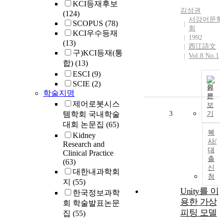
KCI등재후보
김성권
(124)
서강어문
SCOPUS
(78)
회
KCI우수등재
1992
(13)
西江語文
구)KCI등재(통
Vol.8 No.1
합)
(13)
ESCI
(9)
SCIE
(2)
원
학술지명
문
제어로봇시스
보
3
템학회 국내학술
기
대회 논문집
(65)
복
Kidney
사/
Research and
대
Clinical Practice
출
(63)
신
대한내과학회
청
지
(55)
Unity를 이
한국정보과학
용한 가상
회 학술발표논문
피팅 모델
집
(55)