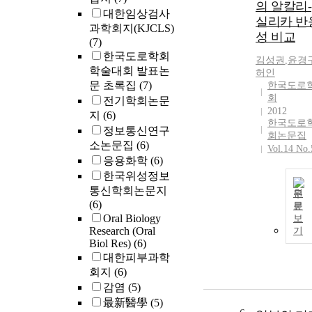
의 알칼리-
대한임상검사
실리카 반
과학회지(KJCLS)
성 비교
(7)
한국도로학회
김성권
,
윤경
학술대회 발표논
허인
문 초록집
(7)
한국도로
회
전기학회논문
2012
지
(6)
한국도로
정보통신연구
회논문집
소논문집
(6)
Vol.14 No.
응용화학
(6)
한국위성정보
통신학회논문지
원
(6)
문
Oral Biology
보
Research (Oral
기
Biol Res)
(6)
대한피부과학
회지
(6)
감염
(5)
最新醫學
(5)