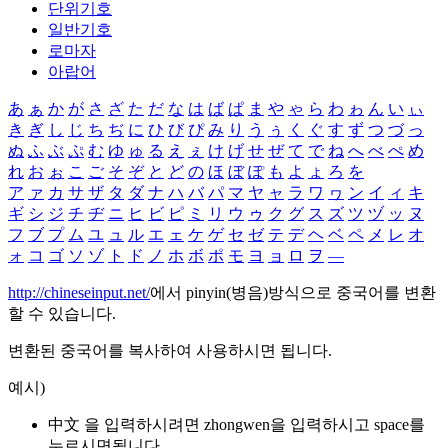
단위기호
일반기호
로마자
아랍어
あ
ぁ
か
が
さ
ざ
た
だ
な
は
ば
ぱ
ま
や
ゃ
ら
わ
ゎ
ん
い
ぃ
き
ぎ
し
じ
ち
ぢ
に
ひ
び
ぴ
み
り
う
ぅ
く
ぐ
す
ず
つ
づ
っ
ぬ
ふ
ぶ
ぷ
む
ゆ
ゅ
る
え
ぇ
け
げ
せ
ぜ
て
で
ね
へ
べ
ぺ
め
れ
お
ぉ
こ
ご
そ
ぞ
と
ど
の
ほ
ぼ
ぽ
も
よ
ょ
ろ
を
ア
ァ
カ
サ
ザ
タ
ダ
ナ
ハ
バ
パ
マ
ヤ
ャ
ラ
ワ
ヮ
ン
イ
ィ
キ
ギ
シ
ジ
チ
ヂ
ニ
ヒ
ビ
ピ
ミ
リ
ウ
ゥ
ク
グ
ス
ズ
ツ
ヅ
ッ
ヌ
フ
ブ
プ
ム
ユ
ュ
ル
エ
ェ
ケ
ゲ
セ
ゼ
テ
デ
ヘ
ベ
ペ
メ
レ
オ
ォ
コ
ゴ
ソ
ゾ
ト
ド
ノ
ホ
ボ
ポ
モ
ヨ
ョ
ロ
ヲ
―
http://chineseinput.net/
에서 pinyin(병음)방식으로 중국어를 변환
할 수 있습니다.
변환된 중국어를 복사하여 사용하시면 됩니다.
예시)
中文 을 입력하시려면
zhongwen
을 입력하시고 space를
누르시면됩니다.