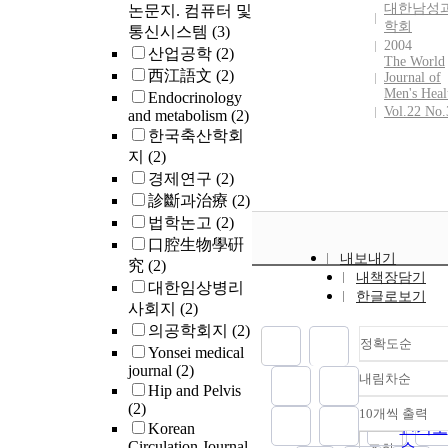
대한남성
논문지. 컴퓨터 및
학회
통신시스템
(3)
2004
산업공학
(2)
The World
西江語文
(2)
Journal of
Men's Heal
Endocrinology
Vol.22 No.
and metabolism
(2)
한국축산학회
지
(2)
경제연구
(2)
診斷과治療
(2)
법학논고
(2)
口腔生物學硏
내보내기
究
(2)
내책장담기
대한임상병리
한글로보기
사회지
(2)
의공학회지
(2)
정확도순
Yonsei medical
journal
(2)
내림차순
정확도
Hip and Pelvis
순
(2)
10개씩 출력
내림차
인기도
Korean
Circulation Journal