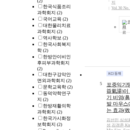
(2)
지
한국식품조리
Vol.30 No.
과학회지
(2)
국어교육
(2)
대한물리치료
기
과학회지
(2)
역사학보
(2)
한국사회복지
학
(2)
한방안이비인
후피부과학회지
(2)
대한구강악안
면외과학회지
(2)
5
포중익기탕
문학교육학
(2)
益氣湯)이
동덕약학연구
기 비염(鼻
지
(2)
발 마우스
한방재활의학
는 효과(效
과학회지
(2)
한국가시화정
김선민
,
심성
보학회지
(2)
성
,
김경준
,
Ki