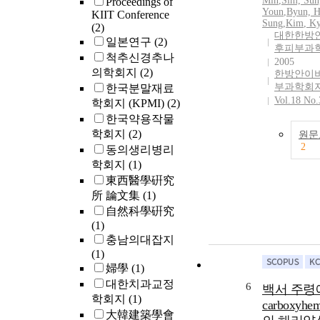
Min
,
Sim, Sun
Proceedings of
Youn
,
Byun, H
KIIT Conference
Sung
,
Kim
, K
(2)
대한한방
일본연구
(2)
후피부과
척추신경추나
2005
의학회지
(2)
한방안이
부과학회
한국분말재료
Vol.18 No.
학회지 (KPMI)
(2)
한국약용작물
학회지
(2)
원문
2
동의생리병리
학회지
(1)
東西醫學硏究
所 論文集
(1)
自然科學硏究
(1)
충남의대잡지
(1)
婦學
(1)
대한치과교정
6
백서 주령
학회지
(1)
carboxyhem
大韓建築學會