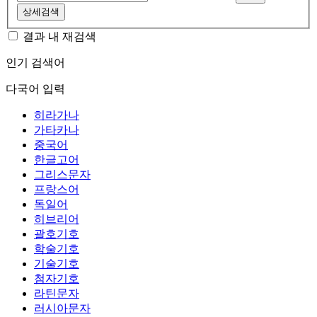
상세검색
결과 내 재검색
인기 검색어
다국어 입력
히라가나
가타카나
중국어
한글고어
그리스문자
프랑스어
독일어
히브리어
괄호기호
학술기호
기술기호
첨자기호
라틴문자
러시아문자