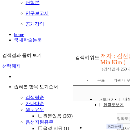
단행본
연구보고서
공개강의
home
국내학술논문
저자 : 김선민
검색결과 좁혀 보기
검색키워드
Min Kim )
선택해제
(검색결과
269
무료
기관 내 
좁혀본 항목 보기순서
검색량순
내보내기
내
가나다순
한글로보기
원문유무
원문있음
(269)
정확도
음성지원유무
음성 지원
(1)
내림차