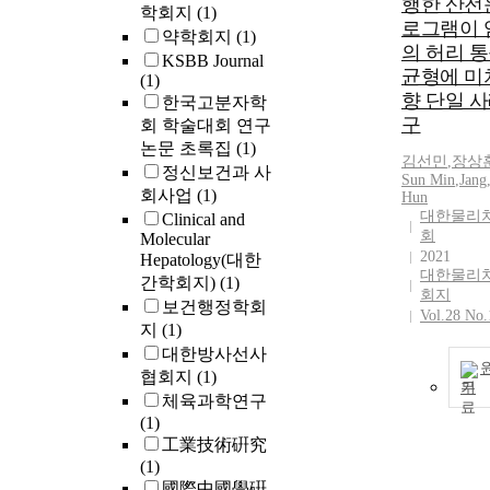
행한 산전
학회지
(1)
로그램이 
약학회지
(1)
의 허리 통
KSBB Journal
균형에 미
(1)
향 단일 사
한국고분자학
구
회 학술대회 연구
논문 초록집
(1)
김선민
,
장상
정신보건과 사
Sun
Min
,
Jang
회사업
(1)
Hun
대한물리
Clinical and
회
Molecular
2021
Hepatology(대한
대한물리
간학회지)
(1)
회지
보건행정학회
Vol.28 No.
지
(1)
대한방사선사
협회지
(1)
기
체육과학연구
(1)
工業技術硏究
(1)
國際中國學硏