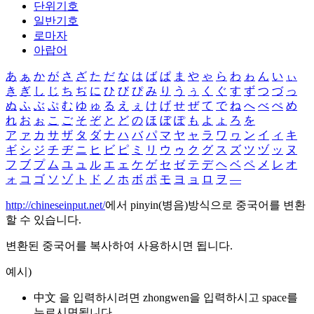
단위기호
일반기호
로마자
아랍어
あ
ぁ
か
が
さ
ざ
た
だ
な
は
ば
ぱ
ま
や
ゃ
ら
わ
ゎ
ん
い
ぃ
き
ぎ
し
じ
ち
ぢ
に
ひ
び
ぴ
み
り
う
ぅ
く
ぐ
す
ず
つ
づ
っ
ぬ
ふ
ぶ
ぷ
む
ゆ
ゅ
る
え
ぇ
け
げ
せ
ぜ
て
で
ね
へ
べ
ぺ
め
れ
お
ぉ
こ
ご
そ
ぞ
と
ど
の
ほ
ぼ
ぽ
も
よ
ょ
ろ
を
ア
ァ
カ
サ
ザ
タ
ダ
ナ
ハ
バ
パ
マ
ヤ
ャ
ラ
ワ
ヮ
ン
イ
ィ
キ
ギ
シ
ジ
チ
ヂ
ニ
ヒ
ビ
ピ
ミ
リ
ウ
ゥ
ク
グ
ス
ズ
ツ
ヅ
ッ
ヌ
フ
ブ
プ
ム
ユ
ュ
ル
エ
ェ
ケ
ゲ
セ
ゼ
テ
デ
ヘ
ベ
ペ
メ
レ
オ
ォ
コ
ゴ
ソ
ゾ
ト
ド
ノ
ホ
ボ
ポ
モ
ヨ
ョ
ロ
ヲ
―
http://chineseinput.net/
에서 pinyin(병음)방식으로 중국어를 변환
할 수 있습니다.
변환된 중국어를 복사하여 사용하시면 됩니다.
예시)
中文 을 입력하시려면
zhongwen
을 입력하시고 space를
누르시면됩니다.