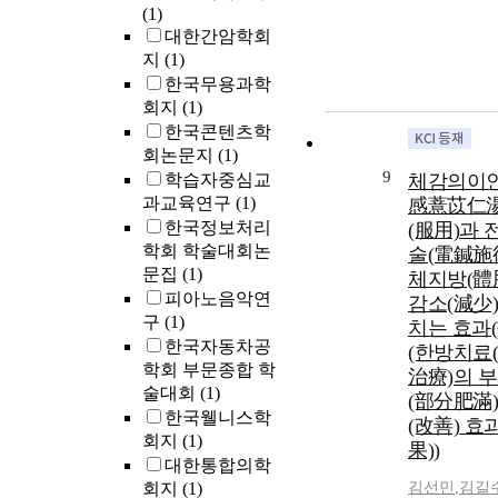
(1)
대한간암학회
지
(1)
한국무용과학
회지
(1)
한국콘텐츠학
회논문지
(1)
9
학습자중심교
체감의이인
과교육연구
(1)
感薏苡仁湯
한국정보처리
(服用)과 
학회 학술대회논
술(電鍼施
문집
(1)
체지방(體
피아노음악연
감소(減少)
구
(1)
치는 효과(
한국자동차공
(한방치료(
학회 부문종합 학
治療)의 
술대회
(1)
(部分肥滿)
한국웰니스학
(改善) 효
회지
(1)
果))
대한통합의학
회지
(1)
김선민
,
김길