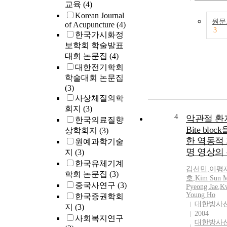
교육
(4)
Korean Journal
원문
of Acupuncture
(4)
3
한국가시화정
보학회 학술발표
대회 논문집
(4)
대한전기학회
학술대회 논문집
(3)
사상체질의학
회지
(3)
4
악관절 환
한국의료질향
Bite blo
상학회지
(3)
한 역동적
원예과학기술
명 영상의
지
(3)
한국유체기계
김선민
,
이평
학회 논문집
(3)
호
,
Kim
Sun
M
중국사연구
(3)
Pyeong Jae
,
K
Young Ho
한국증권학회
대한방사
지
(3)
2004
사회복지연구
대한방사