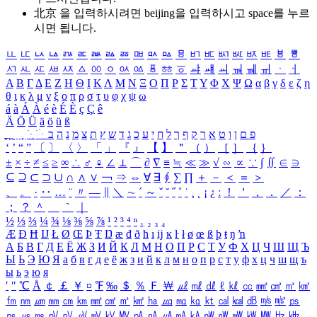
北京 을 입력하시려면
beijing
을 입력하시고 space를 누르
시면 됩니다.
ㅥ
ㅦ
ㅧ
ㅨ
ㅩ
ㅪ
ㅫ
ㅬ
ㅭ
ㅮ
ㅯ
ㅰ
ㅱ
ㅲ
ㅳ
ㅴ
ㅵ
ㅶ
ㅷ
ㅸ
ㅹ
ㅺ
ㅻ
ㅼ
ㅽ
ㅾ
ㅿ
ㆀ
ㆁ
ㆂ
ㆃ
ㆄ
ㆅ
ㆆ
ㆇ
ㆈ
ㆉ
ㆊ
ㆋ
ㆌ
ㆍ
ㆎ
Α
Β
Γ
Δ
Ε
Ζ
Η
Θ
Ι
Κ
Λ
Μ
Ν
Ξ
Ο
Π
Ρ
Σ
Τ
Υ
Φ
Χ
Ψ
Ω
α
β
γ
δ
ε
ζ
η
θ
ι
κ
λ
μ
ν
ξ
ο
π
ρ
σ
τ
υ
φ
χ
ψ
ω
á
à
Á
À
é
è
É
È
ç
Ç
ê
Ä
Ö
Ü
ä
ö
ü
ß
ְ
ֳ
ֲ
ֱ
ָ
ַ
ֵ
ֶ
ִ
ֹ
ּ
ֻ
ׂ
ׁ
ּ
ב
ה
נ
מ
צ
ת
ץ
ש
ד
ג
כ
ע
י
ח
ל
ך
ף
ק
ר
א
ט
ו
ן
ם
פ
‘
’
“
”
〔
〕
〈
〉
「
」
『
』
【
】
＂
（
）
［
］
｛
｝
±
×
÷
≠
≤
≥
∞
∴
♂
♀
∠
⊥
⌒
∂
∇
≡
≒
≪
≫
√
∽
∝
∵
∫
∬
∈
∋
⊆
⊇
⊂
⊃
∪
∩
∧
∨
￢
⇒
⇔
∀
∃
∮
∑
∏
＋
－
＜
＝
＞
、
。
·
‥
…
¨
〃
―
∥
＼
∼
´
～
ˇ
˘
˝
˚
˙
¸
˛
¡
¿
ː
！
＇
，
．
／
：
；
？
＾
＿
｀
｜
½
⅓
⅔
¼
¾
⅛
⅜
⅝
⅞
¹
²
³
⁴
ⁿ
₁
₂
₃
₄
Æ
Ð
Ħ
Ĳ
Ł
Ø
Œ
Þ
Ŧ
Ŋ
æ
đ
ð
ħ
ı
ĳ
ĸ
ŀ
ł
ø
œ
ß
þ
ŧ
ŋ
ŉ
А
Б
В
Г
Д
Е
Ё
Ж
З
И
Й
К
Л
М
Н
О
П
Р
С
Т
У
Ф
Х
Ц
Ч
Ш
Щ
Ъ
Ы
Ь
Э
Ю
Я
а
б
в
г
д
е
ё
ж
з
и
й
к
л
м
н
о
п
р
с
т
у
ф
х
ц
ч
ш
щ
ъ
ы
ь
э
ю
я
′
″
℃
Å
￠
￡
￥
¤
℉
‰
＄
％
Ｆ
￦
㎕
㎖
㎗
ℓ
㎘
㏄
㎣
㎤
㎥
㎦
㎙
㎚
㎛
㎜
㎝
㎞
㎟
㎠
㎡
㎢
㏊
㎍
㎎
㎏
㏏
㎈
㎉
㏈
㎧
㎨
㎰
㎱
㎲
㎳
㎴
㎵
㎶
㎷
㎸
㎹
㎀
㎁
㎂
㎃
㎄
㎺
㎻
㎽
㎾
㎿
㎐
㎑