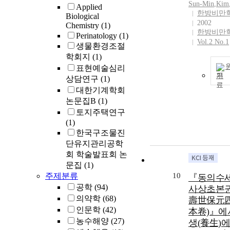
Sun
-
Min
,
Kim
Applied
한방비만
Biological
2002
Chemistry
(1)
한방비만
Perinatology
(1)
Vol.2 No.1
생물환경조절
학회지
(1)
표현예술심리
기
상담연구
(1)
대한기계학회
논문집B
(1)
토지주택연구
(1)
한국구조물진
단유지관리공학
회 학술발표회 논
문집
(1)
주제분류
10
『동의수
공학
(94)
사상초본권
의약학
(68)
壽世保元
인문학
(42)
本卷)』에
농수해양
(27)
생(養生)에