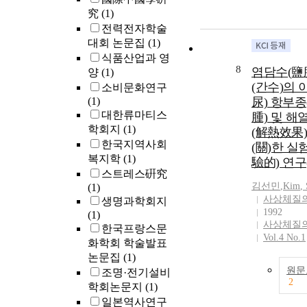
究
(1)
전력전자학술
대회 논문집
(1)
식품산업과 영
8
염담수(鹽
양
(1)
(간수)의 
소비문화연구
(1)
尿) 항부종
대한류마티스
腫) 및 해
학회지
(1)
(解熱效果)
한국지역사회
(關)한 실
복지학
(1)
驗的) 연구
스트레스硏究
김선민
,
Kim
,
(1)
사상체질
생명과학회지
1992
(1)
사상체질
한국프랑스문
Vol.4 No.1
화학회 학술발표
논문집
(1)
원문
조명·전기설비
2
학회논문지
(1)
일본역사연구