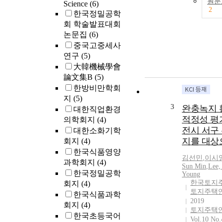
원문
Science
(6)
2
한국정밀공학
회 학술발표대회
논문집
(6)
중국고중세사
연구
(5)
大韓機械學會
論文集B
(5)
한방비만학회
지
(5)
3
완충녹지 
대한직업환경
적정성 평가
의학회지
(4)
전시 서구
대한소화기학
지를 대상
회지
(4)
한국식품영양
김선민
,
이시
과학회지
(4)
Sun
Min
,
Lee,
한국정밀공학
Young
한국토지
회지
(4)
토지주택
한국식품과학
2019
회지
(4)
토지주택
한국초등국어
Vol.10 No.