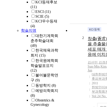
KCI등재후보
(11)
ESCI
(11)
SCIE
(5)
KCI우수등재
(4)
학술지명
대한기계학회
2
창출(蒼朮)
춘추학술대회
올 추출물
(49)
세포 매개
한국체육과학
응에 미치
회지
(15)
한국원예학회
김선민
,
김경
학술발표요지
Sun
-
Min
,
Kim
(12)
Jun
대한한방
불어불문학연
후피부과
구
(9)
2011
동방학지
(8)
한방안이
예방의학회지
부과학회
(8)
Vol.24 No.
Obstetrics &
Gynecology