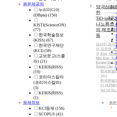
원문제공처
1
양극산화법
10개씩
누리미디어
한
(DBpia)
(156)
조회
TiO<sub>2
나노튜브 
KISTI(ScienceON)
의 제조와
(77)
한국학술정보
동
(KISS)
(67)
김선민
,
김기
한국연구재단
선
,
김유영
,
조
(KCI)
(58)
구
,
Kim
, Seon
교보문고(스콜
Min
,
Kim
, Ki
라)
(21)
Kwang-
Sun
,
K
Young
,
Cho, 
KERIS(RISS)
한국분말
(19)
2011
코리아스칼라
한국분말
(코리아스칼라)
지 (KPMI)
(3)
Vol.18 No.
KERIS(RISS)
(1)
등재정보
원문
3
KCI등재
(156)
SCOPUS
(41)