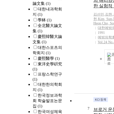
의 해리양
論文集
(1)
한 실험적
대한내과학회
지
(1)
김선민
,
김헌
,
헌
,
Kim
,
Sun
-
學林
(1)
Heon
,
Cho, S
全北醫大論文
대한예방
集
(1)
1991
慶熙韓醫大論
예방의학
文集
(1)
Vol.24 No.
대한스포츠의
학회지
(1)
慶熙醫學
(1)
기
東洋史學硏究
(1)
프랑스학연구
(1)
대한한의학회
지
(1)
한국정보과학
회 학술발표논문
집
(1)
7
브로거 운
한국여성체육