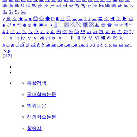
㎒
㎓
㎔
Ω
㏀
㏁
㎊
㎋
㎌
㏖
㏅
㎭
㎮
㎯
㏛
㎩
㎪
㎫
㎬
㏝
㏐
㏓
㏃
㏉
㏜
㏆
§
※
☆
★
○
●
◎
◇
◆
□
■
△
▽
→
←
↑
↓
↔
〓
◁
◀
▷
▶
♤
♠
♡
♥
♧
♣
⊙
◈
▣
◐
◑
▒
▤
▥
▨
▧
▦
▩
♨
☏
☎
☜
☞
¶
†
‡
↕
↗
↙
↖
↘
♭
♩
♪
♬
㉿
㈜
№
㏇
™
㏂
㏘
℡
＃
＆
＊
＠
ª
º
ⅰ
ⅱ
ⅲ
ⅳ
ⅴ
ⅵ
ⅶ
ⅷ
ⅸ
ⅹ
Ⅰ
Ⅱ
Ⅲ
Ⅳ
Ⅴ
Ⅵ
Ⅶ
Ⅷ
Ⅸ
Ⅹ
ا
ب
ت
ث
ج
ح
خ
د
ذ
ر
ز
س
ش
ص
ض
ط
ظ
ع
غ
ف
ق
ک
ل
م
ن
ه
و
ی
닫기
통합검색
국내학술논문
학위논문
해외학술논문
학술지