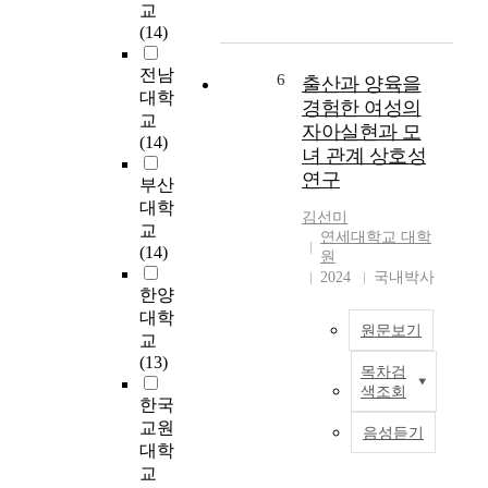
교
s
0
p
대
(14)
a
0
e
한
n
명
r
관
전남
d
6
출산과 양육을
을
f
심
대학
1
대
o
경험한 여성의
과
9
교
상
r
같
자아실현과 모
7
(14)
으
m
은
녀 관계 상호성
0
로
a
의
연구
부산
s
성
n
료
w
대학
인
c
환
김선미
e
교
애
e
경
연세대학교 대학
r
(14)
착
원
a
이
e
2024
국내박사
,
n
빠
t
한양
마
d
르
h
대학
음
c
게
원문보기
e
교
챙
o
변
p
(13)
김
m
화
목차검
T
e
,
m
하
색조회
h
r
한국
관
u
고
i
i
교원
계
n
있
음성듣기
s
o
대학
중
i
다
s
d
교
독
t
.
t