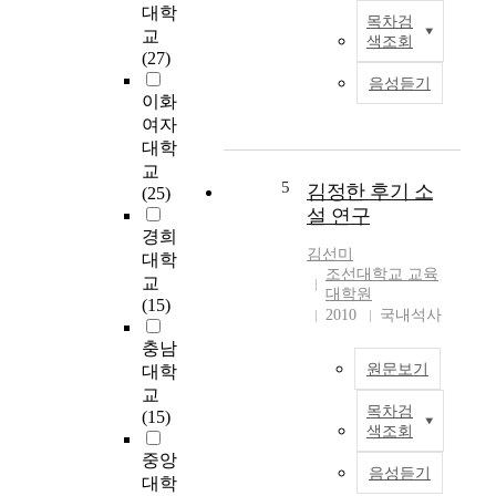
원
e
대학
목차검
도
c
최
교
색조회
,
o
근
(27)
충
r
인
음성듣기
청
r
터
이화
도
e
넷
여자
에
l
의
대학
소
a
발
교
재
t
달
5
김정한 후기 소
(25)
하
i
로
설 연구
는
o
의
경희
4
n
료
김선미
대학
개
b
지
조선대학교 교육
교
대
e
식
대학원
(15)
학
t
2010
국내석사
의
의
w
증
충남
4
e
가
원문보기
대학
년
e
와
교
제
n
공
목차검
(15)
1
대
w
중
색조회
9
학
o
보
중앙
6
생
r
건
음성듣기
대학
0
3
k
에