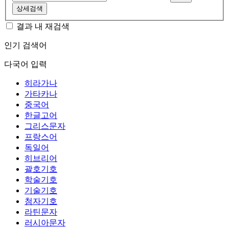
상세검색
결과 내 재검색
인기 검색어
다국어 입력
히라가나
가타카나
중국어
한글고어
그리스문자
프랑스어
독일어
히브리어
괄호기호
학술기호
기술기호
첨자기호
라틴문자
러시아문자