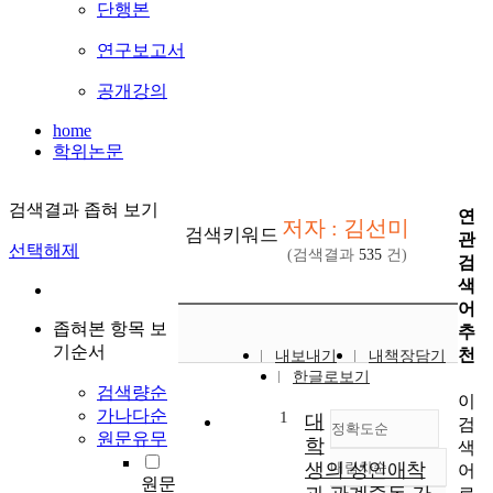
단행본
연구보고서
공개강의
home
학위논문
검색결과 좁혀 보기
연
저자 : 김선미
검색키워드
관
선택해제
(검색결과
535
건)
검
색
어
좁혀본 항목 보
추
기순서
천
내보내기
내책장담기
한글로보기
검색량순
이
가나다순
1
대
검
정확도순
원문유무
학
색
생의 성인애착
내림차순
어
정확도
원문