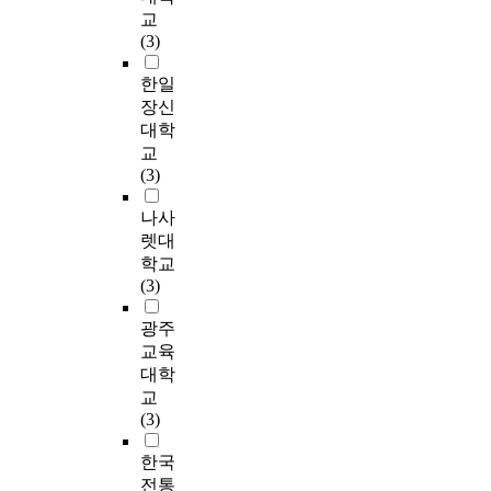
t
작
a
당
c
하
c
교
면
i
o
한
m
한
t
고
l
(3)
담
r
a
4
p
긍
e
창
e
시
e
n
0
l
정
d
의
한일
a
간
x
a
문
e
적
o
성
r
장신
은
p
l
항
.
인
n
을
f
개
대학
e
y
의
C
영
t
발
a
별
교
r
s
임
o
향
h
휘
c
6
(3)
i
e
상
m
을
e
하
t
0
e
h
질
m
미
r
도
o
분
나사
n
i
문
u
쳤
e
록
r
정
렛대
c
s
지
n
다
c
중
-
도
e
학교
w
를
i
.
o
추
k
로
s
(3)
o
이
t
이
m
적
a
진
o
r
수
y
러
m
인
p
행
광주
f
k
현
I
한
e
역
p
하
s
교육
s
(
n
결
n
할
a
였
e
대학
o
2
t
과
d
을
B
다
l
f
교
0
e
를
a
해
(
.
f
w
(3)
0
g
통
t
야
N
수
-
r
9
r
해
i
한
F
집
a
한국
i
)
a
병
o
다
-
된
c
t
전통
이
t