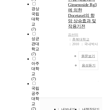
)
a
구
i
경
심
t
Ginsenoside Rg3
z
인
r
의
s
제
리
경상
i
e
에 의한
친
c
주
a
위
적
o
국립
d
Docetaxel의 항
밀
h
요
r
기
경
n
대학
a
암 상승효과 및
관
a
목
e
및
험
s
n
교
계
b
작용기전
적
p
대
을
h
d
(7)
경
o
은
r
규
알
i
t
김선미
험
u
조
e
모
아
p
성균
h
충북대학교
척
t
직
s
실
보
s
e
관대
2010
국내박사
도
t
적
e
업
고
o
y
학교
를
h
시
n
난
현
f
h
(7)
김
e
민
t
,
원문보기
상
w
a
성
i
행
a
디
학
o
v
아주
현
r
동
음성듣기
t
지
인
적
m
e
대학
(
e
과
i
털
삼
연
e
b
교
2
m
고
v
전
은
구
n
e
(7)
0
p
객
e
환
예
방
w
e
0
l
지
t
의
전
법
h
n
국립
4
o
향
e
가
부
을
o
m
공주
)
y
에
c
속
터
통
h
a
대학
이
m
영
h
화
면
해
a
i
교
번
e
향
n
등
역
밝
v
n
(7)
안
n
을
내보내기
내책장담기
o
변