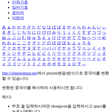
단위기호
일반기호
로마자
아랍어
あ
ぁ
か
が
さ
ざ
た
だ
な
は
ば
ぱ
ま
や
ゃ
ら
わ
ゎ
ん
い
ぃ
き
ぎ
し
じ
ち
ぢ
に
ひ
び
ぴ
み
り
う
ぅ
く
ぐ
す
ず
つ
づ
っ
ぬ
ふ
ぶ
ぷ
む
ゆ
ゅ
る
え
ぇ
け
げ
せ
ぜ
て
で
ね
へ
べ
ぺ
め
れ
お
ぉ
こ
ご
そ
ぞ
と
ど
の
ほ
ぼ
ぽ
も
よ
ょ
ろ
を
ア
ァ
カ
サ
ザ
タ
ダ
ナ
ハ
バ
パ
マ
ヤ
ャ
ラ
ワ
ヮ
ン
イ
ィ
キ
ギ
シ
ジ
チ
ヂ
ニ
ヒ
ビ
ピ
ミ
リ
ウ
ゥ
ク
グ
ス
ズ
ツ
ヅ
ッ
ヌ
フ
ブ
プ
ム
ユ
ュ
ル
エ
ェ
ケ
ゲ
セ
ゼ
テ
デ
ヘ
ベ
ペ
メ
レ
オ
ォ
コ
ゴ
ソ
ゾ
ト
ド
ノ
ホ
ボ
ポ
モ
ヨ
ョ
ロ
ヲ
―
http://chineseinput.net/
에서 pinyin(병음)방식으로 중국어를 변환
할 수 있습니다.
변환된 중국어를 복사하여 사용하시면 됩니다.
예시)
中文 을 입력하시려면
zhongwen
을 입력하시고 space를
누르시면됩니다.