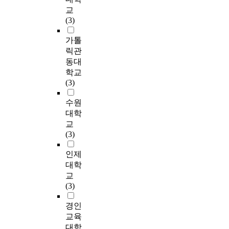
고
년
n
h
S
o
정
교
e
조
가
9
g
e
u
m
적
(3)
s
직
있
월
t
r
s
2
이
e
의
어
부
o
e
a
0
다
가톨
a
환
이
터
w
f
n
0
.
릭관
r
경
에
1
o
o
(
9
c
변
동대
대
0
r
r
2
~
둘
h
화
학교
한
월
k
e
0
2
째
e
에
(3)
연
까
o
,
0
0
,
s
적
구
지
r
t
5
1
변
h
응
수원
가
1
s
h
)
1
혁
a
할
대학
꾸
-
t
i
이
a
적
v
수
교
준
2
u
s
임
r
리
e
있
(3)
히
회
d
s
상
e
더
b
도
진
의
y
t
경
u
십
e
록
인제
행
면
a
u
험
s
은
e
업
대학
되
담
b
d
을
e
고
n
무
교
어
을
o
y
바
d
객
c
환
(3)
왔
실
u
a
탕
a
지
o
경
다
시
t
i
으
s
향
n
을
경인
.
하
t
m
로
a
에
d
구
교육
N
였
h
s
제
s
상
u
축
대학
u
고
e