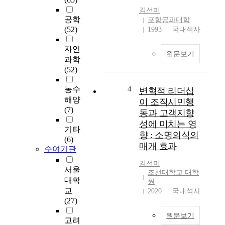
지
t
김선미
알
h
공학
포항공과대학
아
i
(52)
1993
국내석사
보
s
고
s
자연
원문보기
자
t
과학
하
u
(52)
였
d
다
y
농수
4
변혁적 리더십
.
i
해양
이 조직시민행
이
s
(7)
동과 고객지향
를
t
성에 미치는 영
위
o
기타
향 : 소명의식의
해
f
(6)
매개 효과
서
i
수여기관
울
n
김선미
,
d
서울
조선대학교 대학
경
o
대학
원
기
u
교
2020
국내석사
도
t
(27)
,
t
원문보기
강
h
고려