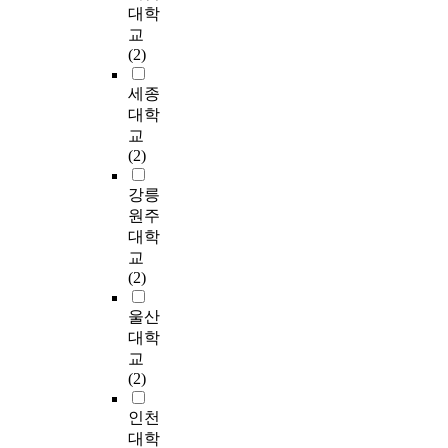
료
l
f
약
I
대학
객
t
구
항
를
i
「
하
S
중
교
s
성
력
분
t
S
면
-
심
(2)
i
원
을
석
y
a
다
A
적
n
의
갖
하
o
n
음
)
세종
임
t
창
도
였
f
d
과
a
을
대학
h
의
록
고
m
y
같
n
알
교
e
적
작
,
o
P
다
d
수
(2)
f
행
용
연
t
l
.
W
있
i
동
한
구
h
a
o
습
강릉
e
에
다
결
e
i
첫
r
니
원주
l
미
.
과
r
n
째
k
다
d
치
대학
본
상
-
S
,
S
.
o
는
교
연
실
d
t
각
a
마
f
영
(2)
구
직
a
o
변
m
지
i
향
에
면
u
r
인
p
막
n
에
울산
서
,
g
y
들
l
으
f
서
대학
는
상
h
」
간
e
로
o
학
교
최
실
t
w
의
T
소
r
습
(2)
근
수
e
r
상
e
명
m
민
R
용
r
i
관
s
의
a
첩
인천
g
,
r
t
관
t
식
t
성
대학
3
상
e
t