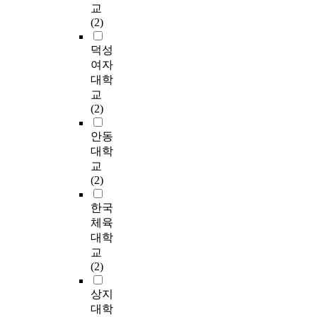
계
i
은
i
의
교
가
실
l
e
를
n
혁
o
매
(2)
대
적
a
n
살
c
신
n
개
장
응
t
i
펴
l
적
r
효
덕성
암
의
i
n
보
u
리
e
과
여자
및
과
o
1
면
d
더
t
를
대학
전
정
n
9
성
i
십
r
실
립
교
으
s
6
인
n
과
i
증
선
(2)
로
h
6
애
g
O
e
적
암
범
i
.
착
A
C
v
으
안동
세
주
p
은
M
B
a
로
포
대학
화
s
I
관
O
-
l
규
에
하
교
,
s
계
S
I
t
명
서
였
(2)
a
o
중
#
(
e
하
항
으
n
l
독
2
고
c
고
암
한국
며
d
a
과
(
객
h
자
제
이
체육
t
t
유
T
지
n
하
에
에
대학
h
i
의
A
향
o
였
대
따
e
교
o
한
P
)
l
다
한
라
d
(2)
n
정
#
사
o
.
암
7
a
a
적
6
이
g
이
세
개
상지
t
n
상
)
를
y
를
포
의
a
대학
d
관
,
매
.
위