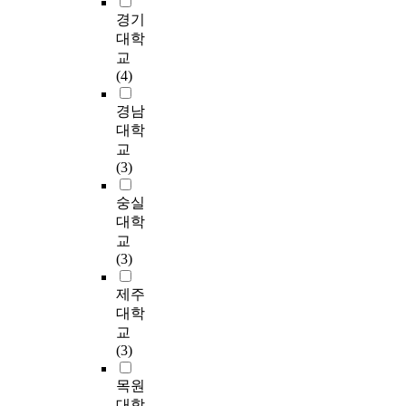
0
o
더
n
,
에
로
h
d
경기
0
o
십
f
기
관
참
t
y
대학
6
l
은
l
술
하
여
w
P
교
)
s
O
u
혁
여
자
o
l
(4)
이
a
C
e
신
항
를
m
a
타
n
B
n
등
암
선
e
i
경남
당
d
-
c
조
을
정
n
n
대학
화
c
I
e
직
포
하
w
S
한
교
l
와
p
의
함
였
h
t
척
(3)
a
O
e
디
한
다
o
o
도
s
C
o
지
여
.
w
r
숭실
를
s
B
p
털
러
자
e
y
사
대학
e
-
l
변
약
료
r
」
용
s
교
O
e
화
리
수
e
i
하
i
(3)
모
.
를
학
집
c
n
였
n
두
V
주
적
을
o
1
다
제주
D
에
a
도
작
위
n
9
.
a
대학
대
r
하
용
해
t
6
관
e
해
교
i
고
에
2
i
6
계
g
상
(3)
o
구
대
0
n
.
중
u
당
u
성
한
2
u
독
f
목원
히
s
원
보
3
i
T
은
r
긍
대학
r
이