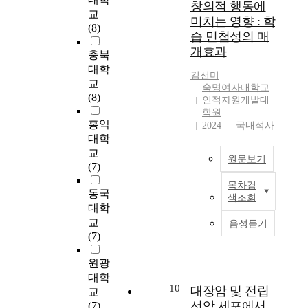
t
e
창의적 행동에
을
a
관
i
교
본
y
a
미치는 영향 : 학
활
n
의
o
(8)
연
o
n
습 민첩성의 매
용
d
서
n
구
f
s
하
c
개효과
비
r
충북
의
m
o
여
o
스
e
대학
목
o
c
김선미
개
n
품
t
교
적
t
i
숙명여자대학교
발
t
질
r
(8)
은
h
e
인적자원개발대
한
r
에
i
죽
e
학원
t
성
i
대
e
홍익
음
2024
국내석사
r
y
인
b
한
v
대학
을
-
w
애
u
요
a
통
교
d
e
착
원문보기
t
구
l
해
(7)
a
r
유
e
가
t
친
u
e
목차검
형
t
증
e
팬
동국
구
g
i
색조회
검
o
가
c
데
를
대학
h
n
사
t
하
h
믹
상
교
t
t
음성듣기
(
h
고
n
으
실
(7)
e
e
E
e
있
o
로
한
r
r
C
r
다
l
인
청
원광
r
n
R
e
.
o
한
소
대학
e
a
-
s
본
g
세
10
대장암 및 전립
년
l
교
l
R
e
연
y
계
의
선암 세포에서
a
(7)
i