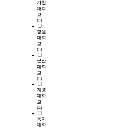
고
f
하
가천
식
구
s
e
거
i
하
o
고
효
대학
를
s
n
해
v
였
r
새
과
잃
교
t
t
서
e
다
m
로
는
은
(5)
u
y
B
n
.
a
운
진
경
d
f
r
t
이
t
문
세
창원
험
y
i
o
o
를
i
제
노
을
대학
,
v
w
i
바
o
를
사
한
교
i
e
n
n
탕
n
창
이
1
(5)
n
y
과
t
으
a
의
드
7
-
e
R
e
로
s
적
에
세
군산
d
a
y
l
연
a
인
서
의
대학
e
r
a
l
구
r
아
유
여
p
교
s
n
e
가
e
이
래
학
t
(5)
a
(
c
설
s
디
한
생
h
n
2
t
을
u
어
것
들
계명
i
d
0
u
설
l
로
으
로
n
대학
r
0
a
정
t
해
로
사
t
교
e
3
l
하
o
결
인
고
e
(4)
t
)
d
고
f
할
삼
를
r
u
이
i
그
t
역
에
당
v
동아
r
개
s
결
h
량
서
한
i
대학
n
발
a
과
e
이
유