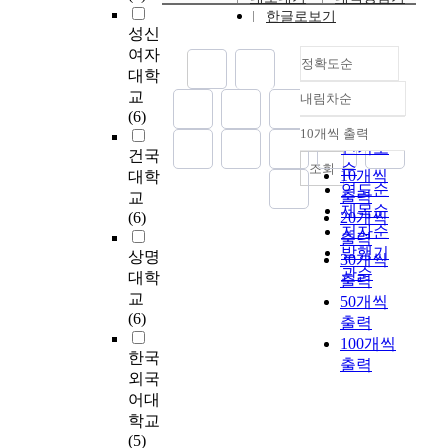
력
힘
e
t
하
t
한글로보기
미
l
화
을
으
e
a
성신
여
a
치
o
에
높
로
x
i
여자
확
n
는
g
대
정확도순
이
써
p
n
대학
증
d
혁
y
응
고
이
e
e
적
교
i
신
내림차순
o
하
,
정확도
들
r
d
요
(6)
t
적
f
기
영
의
순
i
u
10개씩 출력
인
s
리
t
위
내림차순
양
경
인기도
e
n
건국
분
m
더
h
한
분
험
n
순
조회
t
10개씩
석
대학
a
십
e
정
을
에
c
연도순
i
을
출력
i
교
의
i
부
공
대
e
l
제목순
통
n
(6)
20개씩
영
n
와
급
한
d
n
저자순
해
t
향
출력
f
공
하
본
c
o
발행기
구
상명
e
을
30개씩
o
공
며
질
h
w
관순
인
n
대학
조
r
기
출력
,
적
i
.
타
a
사
교
m
관
50개씩
피
의
l
K
당
n
하
(6)
a
의
출력
로
미
d
i
도
c
는
t
역
100개씩
를
를
b
m
를
e
한국
것
i
할
출력
줄
이
i
J
검
.
이
외국
o
이
이
해
r
u
증
T
다
어대
n
중
는
하
t
n
한
h
.
s
요
학교
의
는
h
g
척
e
소
o
해
(5)
약
데
a