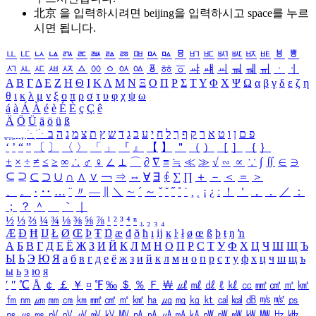
北京 을 입력하시려면
beijing
을 입력하시고 space를 누르
시면 됩니다.
ㅥ
ㅦ
ㅧ
ㅨ
ㅩ
ㅪ
ㅫ
ㅬ
ㅭ
ㅮ
ㅯ
ㅰ
ㅱ
ㅲ
ㅳ
ㅴ
ㅵ
ㅶ
ㅷ
ㅸ
ㅹ
ㅺ
ㅻ
ㅼ
ㅽ
ㅾ
ㅿ
ㆀ
ㆁ
ㆂ
ㆃ
ㆄ
ㆅ
ㆆ
ㆇ
ㆈ
ㆉ
ㆊ
ㆋ
ㆌ
ㆍ
ㆎ
Α
Β
Γ
Δ
Ε
Ζ
Η
Θ
Ι
Κ
Λ
Μ
Ν
Ξ
Ο
Π
Ρ
Σ
Τ
Υ
Φ
Χ
Ψ
Ω
α
β
γ
δ
ε
ζ
η
θ
ι
κ
λ
μ
ν
ξ
ο
π
ρ
σ
τ
υ
φ
χ
ψ
ω
á
à
Á
À
é
è
É
È
ç
Ç
ê
Ä
Ö
Ü
ä
ö
ü
ß
ְ
ֳ
ֲ
ֱ
ָ
ַ
ֵ
ֶ
ִ
ֹ
ּ
ֻ
ׂ
ׁ
ּ
ב
ה
נ
מ
צ
ת
ץ
ש
ד
ג
כ
ע
י
ח
ל
ך
ף
ק
ר
א
ט
ו
ן
ם
פ
‘
’
“
”
〔
〕
〈
〉
「
」
『
』
【
】
＂
（
）
［
］
｛
｝
±
×
÷
≠
≤
≥
∞
∴
♂
♀
∠
⊥
⌒
∂
∇
≡
≒
≪
≫
√
∽
∝
∵
∫
∬
∈
∋
⊆
⊇
⊂
⊃
∪
∩
∧
∨
￢
⇒
⇔
∀
∃
∮
∑
∏
＋
－
＜
＝
＞
、
。
·
‥
…
¨
〃
―
∥
＼
∼
´
～
ˇ
˘
˝
˚
˙
¸
˛
¡
¿
ː
！
＇
，
．
／
：
；
？
＾
＿
｀
｜
½
⅓
⅔
¼
¾
⅛
⅜
⅝
⅞
¹
²
³
⁴
ⁿ
₁
₂
₃
₄
Æ
Ð
Ħ
Ĳ
Ł
Ø
Œ
Þ
Ŧ
Ŋ
æ
đ
ð
ħ
ı
ĳ
ĸ
ŀ
ł
ø
œ
ß
þ
ŧ
ŋ
ŉ
А
Б
В
Г
Д
Е
Ё
Ж
З
И
Й
К
Л
М
Н
О
П
Р
С
Т
У
Ф
Х
Ц
Ч
Ш
Щ
Ъ
Ы
Ь
Э
Ю
Я
а
б
в
г
д
е
ё
ж
з
и
й
к
л
м
н
о
п
р
с
т
у
ф
х
ц
ч
ш
щ
ъ
ы
ь
э
ю
я
′
″
℃
Å
￠
￡
￥
¤
℉
‰
＄
％
Ｆ
￦
㎕
㎖
㎗
ℓ
㎘
㏄
㎣
㎤
㎥
㎦
㎙
㎚
㎛
㎜
㎝
㎞
㎟
㎠
㎡
㎢
㏊
㎍
㎎
㎏
㏏
㎈
㎉
㏈
㎧
㎨
㎰
㎱
㎲
㎳
㎴
㎵
㎶
㎷
㎸
㎹
㎀
㎁
㎂
㎃
㎄
㎺
㎻
㎽
㎾
㎿
㎐
㎑