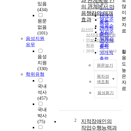
과 관계중독 간
로
순
있음
10개씩 출력
내림차순
많
의 관계에서 마
인기도
(434)
이
음챙김의 매개
순
조회
10개씩
본
효과
연도순
원문
출력
자
제목순
없음
20개씩
김선미
료
저자순
(101)
출력
상지대학교 평화
발행기
음성지원
30개씩
안보상담심리대
관순
유무
학원
출력
2018
국내석사
활
50개씩
음성
용
출력
지원
도
100개씩
원문보기
(330)
높
출력
학위유형
은
목차검
이
색조회
자
연
국내
료
구
석사
음성듣기
는
(457)
대
학
국내
생
박사
의
2
지적장애인의
(75)
성
작업수행능력과
인