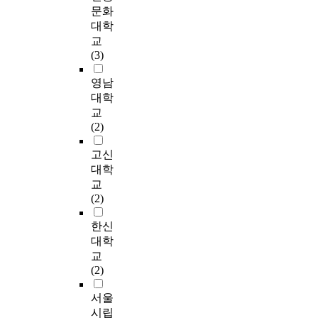
원
n
.
k
자
t
i
문화
타
i
에
m
B
료
u
n
대학
당
o
서
e
본
)
는
a
g
교
화
n
혁
t
연
는
G
l
w
(3)
한
S
신
h
구
암
i
i
i
척
k
적
o
의
세
o
z
t
영남
도
i
리
d
목
포
r
a
h
대학
를
l
더
o
적
에
g
t
a
교
사
l
십
f
은
서
i
i
s
(2)
용
s
을
r
공
활
의
o
t
하
-
사
e
공
성
현
n
a
고신
였
A
용
l
기
화
상
a
r
대학
다
s
하
a
관
되
학
n
t
교
.
s
면
t
리
어
적
d
i
(2)
e
조
e
더
암
연
t
n
이
s
직
d
의
세
구
h
g
한신
연
s
구
d
참
포
방
e
p
대학
구
m
성
o
여
가
법
m
o
의
교
e
원
c
적
항
에
u
i
결
(2)
n
이
u
리
암
따
t
n
과
t
보
m
더
제
라
u
t
서울
를
(
다
e
십
에
자
a
o
요
시립
C
고
n
이
저