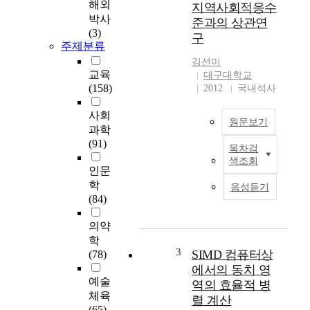
해외
지역사회적응수
애
박사
준과의 상관연
착
(3)
구
과
주제분류
관
김선미
계
교육
대구대학교
중
(158)
2012
국내석사
독
간
사회
원문보기
의
과학
관
(91)
목차검
계
T
색조회
에
h
인문
서
e
학
음성듣기
마
p
(84)
음
u
챙
r
의약
김
p
학
이
o
3
SIMD 컴퓨터상
(78)
매
s
에서의 동치 영
개
e
예술
역의 효율적 병
하
o
체육
렬 계산
는
f
(65)