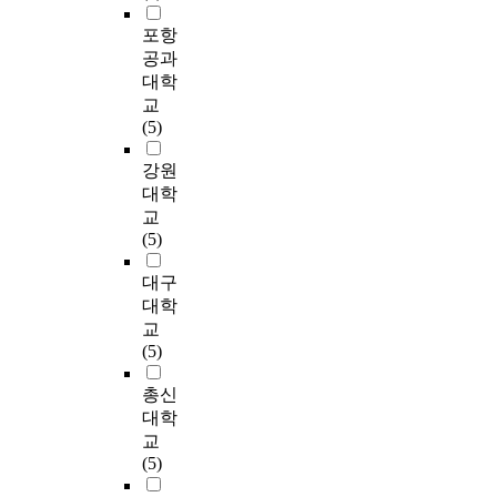
H
도
r
명
c
졌
품
에
n
w
를
e
의
포항
i
으
으
있
d
a
사
s
식
e
며
공과
로
다
e
n
용
u
이
t
,
대학
사
.
a
s
하
l
이
y
조
교
용
연
r
t
였
t
들
a
직
(5)
되
구
l
o
다
s
사
n
에
어
대
y
p
.
o
이
d
서
강원
왔
상
p
p
마
f
에
t
는
대학
다
은
a
e
음
j
매
h
이
교
.
최
r
d
챙
o
개
e
러
(5)
인
근
e
w
김
b
역
r
한
삼
교
n
r
은
a
할
a
변
대구
의
통
t
i
위
s
을
n
화
대학
항
사
i
t
빠
s
하
k
에
교
암
고
n
i
사
e
고
i
실
(5)
,
로
g
n
나
s
있
n
시
항
갑
.
g
명
s
음
g
간
총신
염
작
I
f
상
m
을
o
으
대학
증
스
n
o
이
e
밝
f
로
,
교
럽
t
r
론
n
히
i
대
항
(5)
게
h
t
에
t
려
n
응
증
친
i
w
근
g