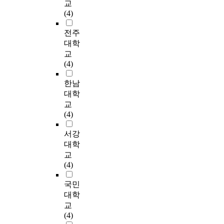
친
e
e
교
한
b
를
s
필
래
구
w
d
(4)
마
i
정
e
요
된
와
s
t
음
l
리
a
하
성
같
w
전주
o
챙
i
하
r
게
분
은
e
w
대학
김
t
면
c
되
인
학
r
r
교
주
i
다
h
었
교
e
i
(4)
의
e
음
h
다
진
에
c
t
-
s
과
a
.
세
재
o
i
한남
자
f
같
s
공
노
학
n
n
대학
각
r
다
b
공
사
중
d
g
교
척
o
.
e
기
이
이
u
w
(4)
도
m
e
관
드
며
c
o
를
s
첫
n
의
R
가
t
r
서강
사
p
째
p
리
g
까
e
k
대학
용
e
,
r
더
3
웠
d
w
교
하
c
리
o
는
(
던
w
i
(4)
여
i
더
v
4
이
5
i
t
박
a
의
e
차
하
명
t
h
국민
성
l
변
n
산
R
의
h
「
대학
현
s
혁
t
업
g
친
e
S
교
(
c
적
o
혁
3
구
i
a
(4)
2
h
리
i
명
)
들
g
n