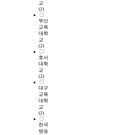
의
구
w
교
l
이
P
개
K
해
저
성
e
(2)
o
있
u
한
n
본
항
요
r
n
는
r
다
o
연
력
소
e
부산
e
것
d
.
w
구
을
와
a
교육
l
으
u
또
l
에
증
2
n
i
대학
로
e
한
e
서
가
2
a
n
교
나
P
,
d
는
시
개
l
e
(2)
타
e
소
g
다
키
의
y
s
났
g
명
e
음
는
하
z
s
호서
다
b
의
r
과
인
위
e
o
대학
.
o
식
e
같
자
구
d
f
교
성
a
이
s
은
인
성
u
c
(2)
인
r
매
o
연
N
요
s
h
애
d
개
u
구
F
소
i
a
대구
착
,
하
r
문
-
가
n
r
교육
은
a
는
c
제
k
나
g
a
대학
마
n
것
e
를
B
타
G
c
교
음
d
을
-
설
의
났
i
t
(2)
챙
W
확
b
정
활
다
o
e
김
o
인
a
하
성
.
r
r
한국
과
r
하
s
였
을
본
g
s
방송
유
k
기
e
다
억
질
i