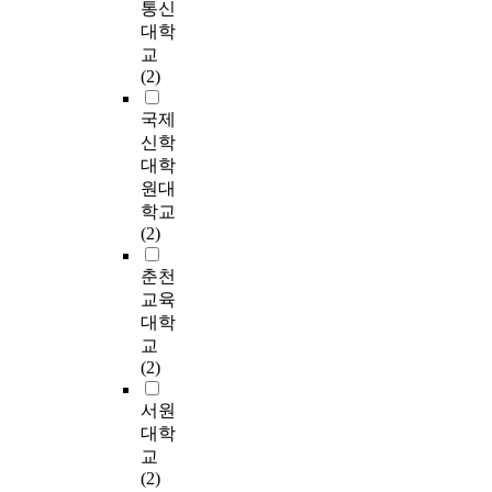
i
통신
의
A
위
d
.
제
적
'
n
한
대학
c
해
r
하
의
s
h
부
t
교
S
e
첫
여
미
p
i
적
i
(2)
o
s
째
결
를
h
s
상
v
b
e
,
과
구
e
n
관
국제
i
e
a
공
적
성
n
o
이
t
신학
l
r
공
으
하
o
v
있
i
검
대학
c
기
로
고
m
e
는
e
증
원대
h
관
항
있
e
l
것
s
을
,
리
학교
암
는
n
s
으
#
실
s
더
(2)
작
7
o
w
로
2
시
u
의
용
개
l
e
나
0
하
춘천
c
참
을
의
o
r
타
6
였
h
여
교육
나
구
g
e
났
,
다
a
적
대학
타
성
i
d
으
#
.
s
리
교
내
요
c
e
며
3
R
a
더
(2)
는
소
a
r
마
0
e
d
십
지
는
l
i
음
3
c
i
과
서원
에
<
q
v
챙
w
e
c
구
대학
대
사
u
e
김
e
n
t
성
교
해
고
a
d
과
r
t
i
원
(2)
연
확
l
f
관
e