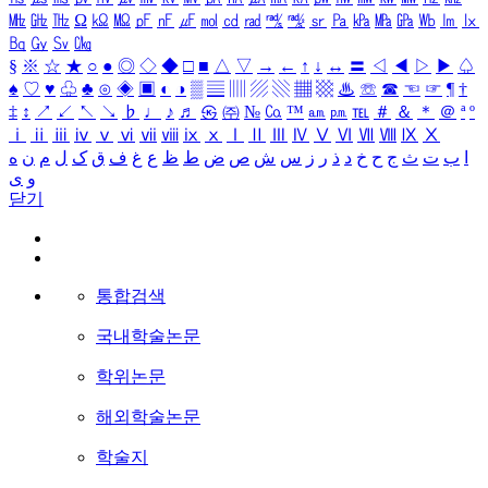
㎒
㎓
㎔
Ω
㏀
㏁
㎊
㎋
㎌
㏖
㏅
㎭
㎮
㎯
㏛
㎩
㎪
㎫
㎬
㏝
㏐
㏓
㏃
㏉
㏜
㏆
§
※
☆
★
○
●
◎
◇
◆
□
■
△
▽
→
←
↑
↓
↔
〓
◁
◀
▷
▶
♤
♠
♡
♥
♧
♣
⊙
◈
▣
◐
◑
▒
▤
▥
▨
▧
▦
▩
♨
☏
☎
☜
☞
¶
†
‡
↕
↗
↙
↖
↘
♭
♩
♪
♬
㉿
㈜
№
㏇
™
㏂
㏘
℡
＃
＆
＊
＠
ª
º
ⅰ
ⅱ
ⅲ
ⅳ
ⅴ
ⅵ
ⅶ
ⅷ
ⅸ
ⅹ
Ⅰ
Ⅱ
Ⅲ
Ⅳ
Ⅴ
Ⅵ
Ⅶ
Ⅷ
Ⅸ
Ⅹ
ا
ب
ت
ث
ج
ح
خ
د
ذ
ر
ز
س
ش
ص
ض
ط
ظ
ع
غ
ف
ق
ک
ل
م
ن
ه
و
ی
닫기
통합검색
국내학술논문
학위논문
해외학술논문
학술지