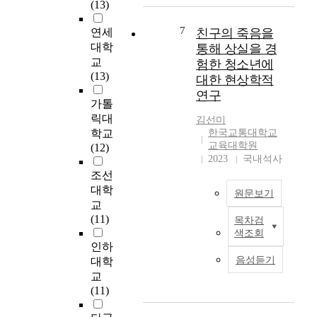
w
(13)
에
y
건
u
h
대
i
강
d
e
7
연세
친구의 죽음을
한
n
에
y
n
대학
통해 상실을 경
설
t
대
f
s
교
문
e
험한 청소년에
한
o
o
(13)
을
g
대
대한 현상학적
c
c
실
r
중
연구
u
i
가톨
시
a
의
s
a
릭대
하
t
권
김선미
e
l
였
학교
한국교통대학교
i
리
s
,
교육대학원
다
(12)
o
가
o
c
2023
국내석사
.
n
증
n
u
조선
s
가
t
l
성
대학
k
하
원문보기
h
t
인
i
교
고
e
u
애
l
(11)
있
목차검
제
s
r
착
l
으
색조회
목
e
a
을
인하
s
며
:
l
l
측
음성듣기
o
대학
의
친
f
a
정
f
료
교
구
-
n
하
i
서
(11)
의
r
d
기
n
비
죽
e
e
위
t