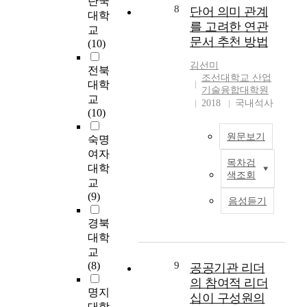
단국
스
음
a
8
c
단어 의미 관계
해
e
에
대학
을
l
o
를 고려한 연관
B
l
대
교
통
i
n
문서 추천 방법
r
l
한
(10)
해
z
o
e
e
품
상
a
m
김선미
n
c
질
전북
실
t
i
조선대학교 산업
n
t
기
대학
을
i
기술융합대학원
c
a
u
대
교
경
2018
국내석사
o
c
n
a
치
(10)
험
n
h
등
l
가
한
a
a
(
원문보기
d
빠
숙명
청
n
r
2
i
르
여자
소
d
a
목차검
0
s
게
T
대학
년
t
c
색조회
0
a
높
h
교
에
h
t
0
b
아
e
(9)
대
e
e
음성듣기
)
i
지
i
한
m
r
이
l
고
n
경북
현
u
s
문
i
있
f
대학
상
t
o
항
t
고
o
교
학
u
f
반
i
,
r
(8)
9
공공기관 리더
적
a
K
응
e
의
m
연
의 참여적 리더
l
o
이
s
료
a
명지
구
i
십이 구성원의
r
론
,
기
t
대학