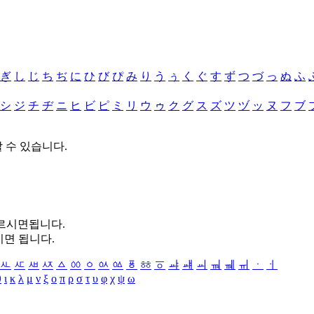
ぎ
し
じ
ち
ぢ
に
ひ
び
ぴ
み
り
う
ぅ
く
ぐ
す
ず
つ
づ
っ
ぬ
ふ
シ
ジ
チ
ヂ
ニ
ヒ
ビ
ピ
ミ
リ
ウ
ゥ
ク
グ
ス
ズ
ツ
ヅ
ッ
ヌ
フ
ブ
할 수 있습니다.
누르시면됩니다.
시면 됩니다.
ㅻ
ㅼ
ㅽ
ㅾ
ㅿ
ㆀ
ㆁ
ㆂ
ㆃ
ㆄ
ㆅ
ㆆ
ㆇ
ㆈ
ㆉ
ㆊ
ㆋ
ㆌ
ㆍ
ㆎ
θ
ι
κ
λ
μ
ν
ξ
ο
π
ρ
σ
τ
υ
φ
χ
ψ
ω