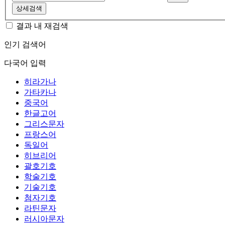
상세검색
결과 내 재검색
인기 검색어
다국어 입력
히라가나
가타카나
중국어
한글고어
그리스문자
프랑스어
독일어
히브리어
괄호기호
학술기호
기술기호
첨자기호
라틴문자
러시아문자