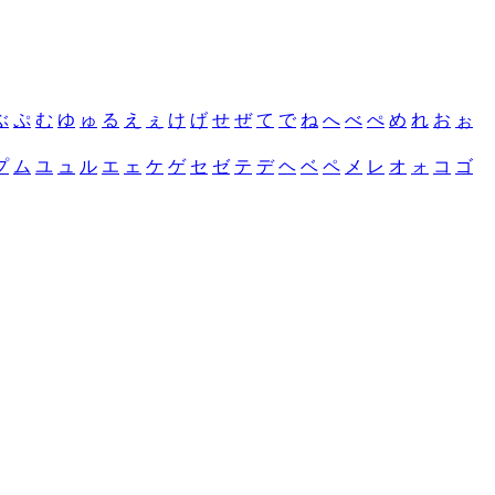
ぶ
ぷ
む
ゆ
ゅ
る
え
ぇ
け
げ
せ
ぜ
て
で
ね
へ
べ
ぺ
め
れ
お
ぉ
プ
ム
ユ
ュ
ル
エ
ェ
ケ
ゲ
セ
ゼ
テ
デ
ヘ
ベ
ペ
メ
レ
オ
ォ
コ
ゴ