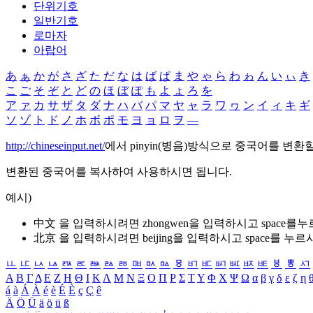
단위기호
일반기호
로마자
아랍어
あ
ぁ
か
が
さ
ざ
た
だ
な
は
ば
ぱ
ま
や
ゃ
ら
わ
ゎ
ん
い
ぃ
き
こ
ご
そ
ぞ
と
ど
の
ほ
ぼ
ぽ
も
よ
ょ
ろ
を
ア
ァ
カ
サ
ザ
タ
ダ
ナ
ハ
バ
パ
マ
ヤ
ャ
ラ
ワ
ヮ
ン
イ
ィ
キ
ギ
ソ
ゾ
ト
ド
ノ
ホ
ボ
ポ
モ
ヨ
ョ
ロ
ヲ
―
http://chineseinput.net/
에서 pinyin(병음)방식으로 중국어를 변환
변환된 중국어를 복사하여 사용하시면 됩니다.
예시)
中文 을 입력하시려면
zhongwen
을 입력하시고 space를
北京 을 입력하시려면
beijing
을 입력하시고 space를 누르
ㅥ
ㅦ
ㅧ
ㅨ
ㅩ
ㅪ
ㅫ
ㅬ
ㅭ
ㅮ
ㅯ
ㅰ
ㅱ
ㅲ
ㅳ
ㅴ
ㅵ
ㅶ
ㅷ
ㅸ
ㅹ
ㅺ
Α
Β
Γ
Δ
Ε
Ζ
Η
Θ
Ι
Κ
Λ
Μ
Ν
Ξ
Ο
Π
Ρ
Σ
Τ
Υ
Φ
Χ
Ψ
Ω
α
β
γ
δ
ε
ζ
η
á
à
Á
À
é
è
É
È
ç
Ç
ê
Ä
Ö
Ü
ä
ö
ü
ß