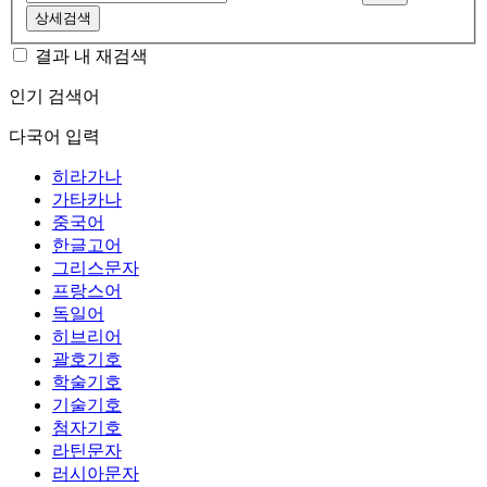
상세검색
결과 내 재검색
인기 검색어
다국어 입력
히라가나
가타카나
중국어
한글고어
그리스문자
프랑스어
독일어
히브리어
괄호기호
학술기호
기술기호
첨자기호
라틴문자
러시아문자