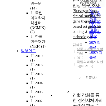
전자치료제의 비
순
10개씩 출력
연구원
내림차순
임상 연구 조사
인기도
(14)
(Survey of non-
순
조회
10개씩
국립
clnical studies for
연도순
출력
의과학지
gene therapies
제목순
20개씩
식센터
based on genome
저자순
(NCMIK)
출력
발행기
editing
(2)
30개씩
관순
technology)
한국
출력
연구재단
50개씩
김석중
(NRF)
(1)
출력
식품의약품안전평
발행연도
100개씩
가원
2019
출력
2019
(1)
국립의과학지식센
2018
터(NCMIK)
(1)
2016
원문보기
(1)
2004
(1)
2003
2
간헐 강화를 통
(2)
한 정신지체아의
2002
(1)
공격적 행동 수