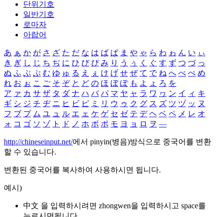
단위기호
일반기호
로마자
아랍어
あ
ぁ
か
が
さ
ざ
た
だ
な
は
ば
ぱ
ま
や
ゃ
ら
わ
ゎ
ん
い
ぃ
き
ぎ
し
じ
ち
ぢ
に
ひ
び
ぴ
み
り
う
ぅ
く
ぐ
す
ず
つ
づ
っ
ぬ
ふ
ぶ
ぷ
む
ゆ
ゅ
る
え
ぇ
け
げ
せ
ぜ
て
で
ね
へ
べ
ぺ
め
れ
お
ぉ
こ
ご
そ
ぞ
と
ど
の
ほ
ぼ
ぽ
も
よ
ょ
ろ
を
ア
ァ
カ
サ
ザ
タ
ダ
ナ
ハ
バ
パ
マ
ヤ
ャ
ラ
ワ
ヮ
ン
イ
ィ
キ
ギ
シ
ジ
チ
ヂ
ニ
ヒ
ビ
ピ
ミ
リ
ウ
ゥ
ク
グ
ス
ズ
ツ
ヅ
ッ
ヌ
フ
ブ
プ
ム
ユ
ュ
ル
エ
ェ
ケ
ゲ
セ
ゼ
テ
デ
ヘ
ベ
ペ
メ
レ
オ
ォ
コ
ゴ
ソ
ゾ
ト
ド
ノ
ホ
ボ
ポ
モ
ヨ
ョ
ロ
ヲ
―
http://chineseinput.net/
에서 pinyin(병음)방식으로 중국어를 변환
할 수 있습니다.
변환된 중국어를 복사하여 사용하시면 됩니다.
예시)
中文 을 입력하시려면
zhongwen
을 입력하시고 space를
누르시면됩니다.