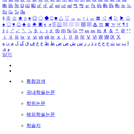
㎒
㎓
㎔
Ω
㏀
㏁
㎊
㎋
㎌
㏖
㏅
㎭
㎮
㎯
㏛
㎩
㎪
㎫
㎬
㏝
㏐
㏓
㏃
㏉
㏜
㏆
§
※
☆
★
○
●
◎
◇
◆
□
■
△
▽
→
←
↑
↓
↔
〓
◁
◀
▷
▶
♤
♠
♡
♥
♧
♣
⊙
◈
▣
◐
◑
▒
▤
▥
▨
▧
▦
▩
♨
☏
☎
☜
☞
¶
†
‡
↕
↗
↙
↖
↘
♭
♩
♪
♬
㉿
㈜
№
㏇
™
㏂
㏘
℡
＃
＆
＊
＠
ª
º
ⅰ
ⅱ
ⅲ
ⅳ
ⅴ
ⅵ
ⅶ
ⅷ
ⅸ
ⅹ
Ⅰ
Ⅱ
Ⅲ
Ⅳ
Ⅴ
Ⅵ
Ⅶ
Ⅷ
Ⅸ
Ⅹ
ا
ب
ت
ث
ج
ح
خ
د
ذ
ر
ز
س
ش
ص
ض
ط
ظ
ع
غ
ف
ق
ک
ل
م
ن
ه
و
ی
닫기
통합검색
국내학술논문
학위논문
해외학술논문
학술지