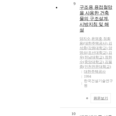
9
구조용 용접철망
을 사용한 건축
물의 구조설계,
시방지침 및 해
설
양지수
,
윤영호
,
정회
용(대한주택공사)
,
김
석중(강원대학교)
,
양
영성(조선대학교)
,
김
우(전남대학교)
,
정헌
수(중앙대학교)
,
김필
중(인천전문대학교)
대한주택공사
1994
한국건설기술연구
원
원문보기
10