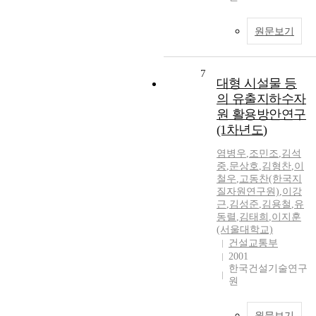
원문보기
7
대형 시설물 등
의 유출지하수자
원 활용방안연구
(1차년도)
염병우
,
조민조
,
김석
중
,
문상호
,
김형찬
,
이
철우
,
고동찬(한국지
질자원연구원)
,
이강
근
,
김성준
,
김용철
,
유
동렬
,
김태희
,
이지훈
(서울대학교)
건설교통부
2001
한국건설기술연구
원
원문보기