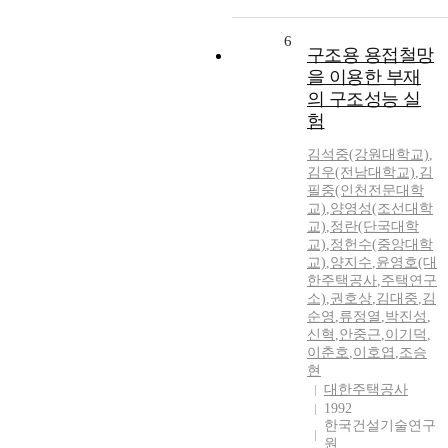
6
구조용 용접철망
을 이용한 부재
의 구조성능 실
험
김석중(강원대학교)
,
김우(전남대학교)
,
김
필중(인천전문대학
교)
,
양영성(조선대학
교)
,
정란(단국대학
교)
,
정헌수(중앙대학
교)
,
양지수
,
윤영호(대
한주택공사
,
주택연구
소)
,
권호상
,
김대중
,
김
순영
,
류정열
,
박진성
,
신혁
,
안중근
,
이기덕
,
이춘호
,
이호엽
,
조승
현
대한주택공사
1992
한국건설기술연구
원