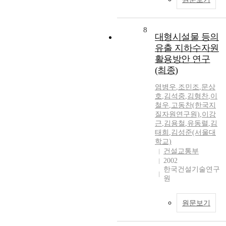
8
대형시설물 등의
유출 지하수자원
활용방안 연구
(최종)
염병우
,
조민조
,
문상
호
,
김석중
,
김형찬
,
이
철우
,
고동찬(한국지
질자원연구원)
,
이강
근
,
김용철
,
유동렬
,
김
태희
,
김성준(서울대
학교)
건설교통부
2002
한국건설기술연구
원
원문보기