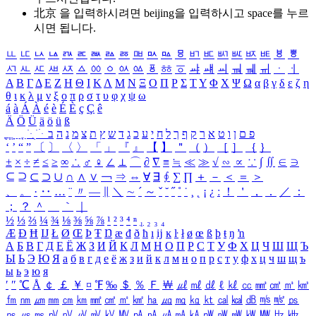
北京 을 입력하시려면
beijing
을 입력하시고 space를 누르
시면 됩니다.
ㅥ
ㅦ
ㅧ
ㅨ
ㅩ
ㅪ
ㅫ
ㅬ
ㅭ
ㅮ
ㅯ
ㅰ
ㅱ
ㅲ
ㅳ
ㅴ
ㅵ
ㅶ
ㅷ
ㅸ
ㅹ
ㅺ
ㅻ
ㅼ
ㅽ
ㅾ
ㅿ
ㆀ
ㆁ
ㆂ
ㆃ
ㆄ
ㆅ
ㆆ
ㆇ
ㆈ
ㆉ
ㆊ
ㆋ
ㆌ
ㆍ
ㆎ
Α
Β
Γ
Δ
Ε
Ζ
Η
Θ
Ι
Κ
Λ
Μ
Ν
Ξ
Ο
Π
Ρ
Σ
Τ
Υ
Φ
Χ
Ψ
Ω
α
β
γ
δ
ε
ζ
η
θ
ι
κ
λ
μ
ν
ξ
ο
π
ρ
σ
τ
υ
φ
χ
ψ
ω
á
à
Á
À
é
è
É
È
ç
Ç
ê
Ä
Ö
Ü
ä
ö
ü
ß
ְ
ֳ
ֲ
ֱ
ָ
ַ
ֵ
ֶ
ִ
ֹ
ּ
ֻ
ׂ
ׁ
ּ
ב
ה
נ
מ
צ
ת
ץ
ש
ד
ג
כ
ע
י
ח
ל
ך
ף
ק
ר
א
ט
ו
ן
ם
פ
‘
’
“
”
〔
〕
〈
〉
「
」
『
』
【
】
＂
（
）
［
］
｛
｝
±
×
÷
≠
≤
≥
∞
∴
♂
♀
∠
⊥
⌒
∂
∇
≡
≒
≪
≫
√
∽
∝
∵
∫
∬
∈
∋
⊆
⊇
⊂
⊃
∪
∩
∧
∨
￢
⇒
⇔
∀
∃
∮
∑
∏
＋
－
＜
＝
＞
、
。
·
‥
…
¨
〃
―
∥
＼
∼
´
～
ˇ
˘
˝
˚
˙
¸
˛
¡
¿
ː
！
＇
，
．
／
：
；
？
＾
＿
｀
｜
½
⅓
⅔
¼
¾
⅛
⅜
⅝
⅞
¹
²
³
⁴
ⁿ
₁
₂
₃
₄
Æ
Ð
Ħ
Ĳ
Ł
Ø
Œ
Þ
Ŧ
Ŋ
æ
đ
ð
ħ
ı
ĳ
ĸ
ŀ
ł
ø
œ
ß
þ
ŧ
ŋ
ŉ
А
Б
В
Г
Д
Е
Ё
Ж
З
И
Й
К
Л
М
Н
О
П
Р
С
Т
У
Ф
Х
Ц
Ч
Ш
Щ
Ъ
Ы
Ь
Э
Ю
Я
а
б
в
г
д
е
ё
ж
з
и
й
к
л
м
н
о
п
р
с
т
у
ф
х
ц
ч
ш
щ
ъ
ы
ь
э
ю
я
′
″
℃
Å
￠
￡
￥
¤
℉
‰
＄
％
Ｆ
￦
㎕
㎖
㎗
ℓ
㎘
㏄
㎣
㎤
㎥
㎦
㎙
㎚
㎛
㎜
㎝
㎞
㎟
㎠
㎡
㎢
㏊
㎍
㎎
㎏
㏏
㎈
㎉
㏈
㎧
㎨
㎰
㎱
㎲
㎳
㎴
㎵
㎶
㎷
㎸
㎹
㎀
㎁
㎂
㎃
㎄
㎺
㎻
㎽
㎾
㎿
㎐
㎑