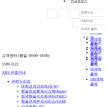
한글로보기
정확도순
내림차순
정확도
순
10개씩 출력
내림차순
인기도
순
조회
10개씩
연도순
출력
제목순
20개씩
저자순
출력
고객센터 (평일: 09:00~18:00)
발행기
30개씩
관순
1599-3122
출력
50개씩
ARS 번호안내
출력
100개씩
관련누리집
출력
대학공개강의(KOCW)
학술정보통계시스템(Rinfo)
외국학술지지원센터(FRIC)
학술관계분석서비스(SAM)
사서커뮤니티