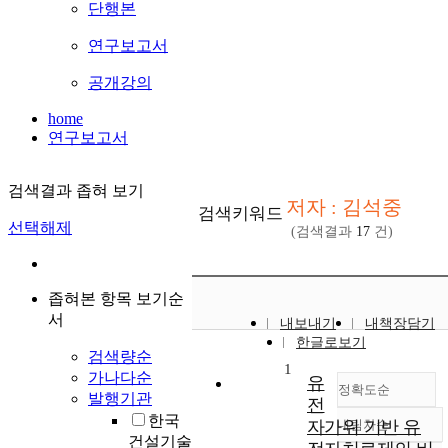
단행본
연구보고서
공개강의
home
연구보고서
검색결과 좁혀 보기
저자 : 김석중
검색키워드
선택해제
(검색결과
17
건)
좁혀본 항목 보기순
서
내보내기
내책장담기
한글로보기
검색량순
1
가나다순
유
정확도순
발행기관
전
한국
자가위 기반 유
내림차순
정확도
건설기술