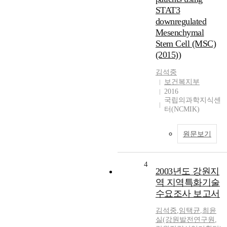
STAT3
downregulated
Mesenchymal
Stem Cell (MSC)
(2015))
김석중
보건복지부
2016
국립의과학지식센
터(NCMIK)
원문보기
4
2003년도 강원지
역 지역특화기술
수요조사 보고서
김석중
,
임택균
,
최윤
실(강원발전연구원
,