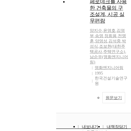
페로데크를 사용
한 건축물의 구
조설계, 시공 실
무편람
양지수
,
윤영호
,
김영
부
,
송영
,
정희용
,
전명
훈
,
양영성
,
김석중
,
박
성식
,
조보현(대한주
택공사
,
주택연구소)
,
남순우(명화엔지니어
링)
명화엔지니어링
1995
한국건설기술연구
원
원문보기
내보내기
내책장담기