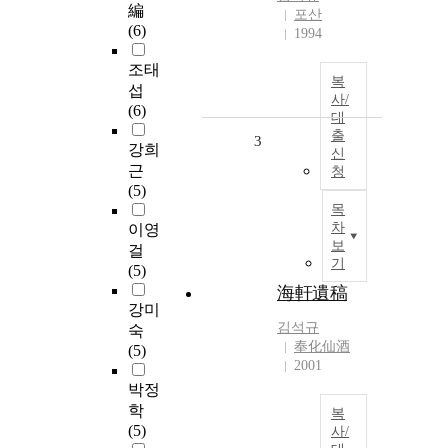
編
포산
(6)
1994
조태
복
섭
사/
(6)
대
출
3
강희
신
근
청
(5)
목
차
이영
보
걸
기
(5)
海軒遺稿
강미
김석규
숙
奉化仙酒
(5)
2001
박정
학
복
(5)
사/