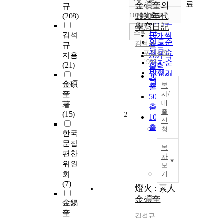
정확도
료
金碩奎의
규
순
10개씩 출력
1930年代
(208)
내림차순
인기도
學窓日記
순
조회
김석
10개씩
연도순
김석규
규
출력
제목순
포장산업
지음
20개씩
1995
저자순
(21)
출력
발행기
30개씩
관순
金碩
복
출력
奎
사/
50개씩
대
著
출력
출
(15)
2
100개씩
신
출력
청
한국
문집
목
편찬
차
위원
보
회
기
(7)
燈火 : 素人
金碩奎
金錫
奎
김석규