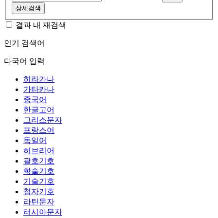
상세검색
결과 내 재검색
인기 검색어
다국어 입력
히라가나
가타카나
중국어
한글고어
그리스문자
프랑스어
독일어
히브리어
괄호기호
학술기호
기술기호
첨자기호
라틴문자
러시아문자