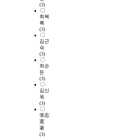
(3)
최복
록
(3)
김근
숙
(3)
최순
돈
(3)
김신
욱
(3)
李志
憲
著
(3)