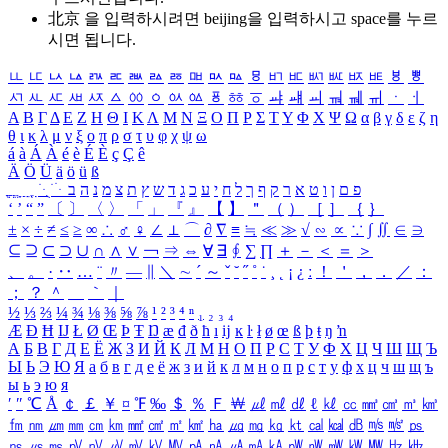
北京 을 입력하시려면
beijing
을 입력하시고 space를 누르
시면 됩니다.
ㅥ
ㅦ
ㅧ
ㅨ
ㅩ
ㅪ
ㅫ
ㅬ
ㅭ
ㅮ
ㅯ
ㅰ
ㅱ
ㅲ
ㅳ
ㅴ
ㅵ
ㅶ
ㅷ
ㅸ
ㅹ
ㅺ
ㅻ
ㅼ
ㅽ
ㅾ
ㅿ
ㆀ
ㆁ
ㆂ
ㆃ
ㆄ
ㆅ
ㆆ
ㆇ
ㆈ
ㆉ
ㆊ
ㆋ
ㆌ
ㆍ
ㆎ
Α
Β
Γ
Δ
Ε
Ζ
Η
Θ
Ι
Κ
Λ
Μ
Ν
Ξ
Ο
Π
Ρ
Σ
Τ
Υ
Φ
Χ
Ψ
Ω
α
β
γ
δ
ε
ζ
η
θ
ι
κ
λ
μ
ν
ξ
ο
π
ρ
σ
τ
υ
φ
χ
ψ
ω
á
à
Á
À
é
è
É
È
ç
Ç
ê
Ä
Ö
Ü
ä
ö
ü
ß
ְ
ֳ
ֲ
ֱ
ָ
ַ
ֵ
ֶ
ִ
ֹ
ּ
ֻ
ׂ
ׁ
ּ
ב
ה
נ
מ
צ
ת
ץ
ש
ד
ג
כ
ע
י
ח
ל
ך
ף
ק
ר
א
ט
ו
ן
ם
פ
‘
’
“
”
〔
〕
〈
〉
「
」
『
』
【
】
＂
（
）
［
］
｛
｝
±
×
÷
≠
≤
≥
∞
∴
♂
♀
∠
⊥
⌒
∂
∇
≡
≒
≪
≫
√
∽
∝
∵
∫
∬
∈
∋
⊆
⊇
⊂
⊃
∪
∩
∧
∨
￢
⇒
⇔
∀
∃
∮
∑
∏
＋
－
＜
＝
＞
、
。
·
‥
…
¨
〃
―
∥
＼
∼
´
～
ˇ
˘
˝
˚
˙
¸
˛
¡
¿
ː
！
＇
，
．
／
：
；
？
＾
＿
｀
｜
½
⅓
⅔
¼
¾
⅛
⅜
⅝
⅞
¹
²
³
⁴
ⁿ
₁
₂
₃
₄
Æ
Ð
Ħ
Ĳ
Ł
Ø
Œ
Þ
Ŧ
Ŋ
æ
đ
ð
ħ
ı
ĳ
ĸ
ŀ
ł
ø
œ
ß
þ
ŧ
ŋ
ŉ
А
Б
В
Г
Д
Е
Ё
Ж
З
И
Й
К
Л
М
Н
О
П
Р
С
Т
У
Ф
Х
Ц
Ч
Ш
Щ
Ъ
Ы
Ь
Э
Ю
Я
а
б
в
г
д
е
ё
ж
з
и
й
к
л
м
н
о
п
р
с
т
у
ф
х
ц
ч
ш
щ
ъ
ы
ь
э
ю
я
′
″
℃
Å
￠
￡
￥
¤
℉
‰
＄
％
Ｆ
￦
㎕
㎖
㎗
ℓ
㎘
㏄
㎣
㎤
㎥
㎦
㎙
㎚
㎛
㎜
㎝
㎞
㎟
㎠
㎡
㎢
㏊
㎍
㎎
㎏
㏏
㎈
㎉
㏈
㎧
㎨
㎰
㎱
㎲
㎳
㎴
㎵
㎶
㎷
㎸
㎹
㎀
㎁
㎂
㎃
㎄
㎺
㎻
㎽
㎾
㎿
㎐
㎑