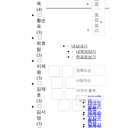
옥
청
(4)
목
차
황순
보
욱
기
(3)
최호
내보내기
림
내책장담기
(3)
한글로보기
이재
정확도순
원
(3)
내림차순
정확도
순
김재
10개씩 출력
내림차순
인기도
호
순
조회
(3)
10개씩
연도순
출력
김서
제목순
20개씩
영
저자순
출력
(3)
발행기
30개씩