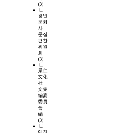
(3)
경인
문화
사
문집
편찬
위원
회
(3)
景仁
文化
社
文集
編纂
委員
會
編
(3)
예진