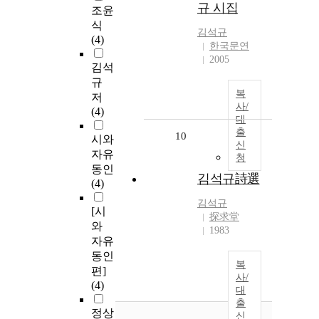
규 시집
조윤
식
김석규
(4)
한국문연
2005
김석
규
복
저
사/
(4)
대
출
10
시와
신
자유
청
동인
김석규詩選
(4)
김석규
[시
探求堂
와
1983
자유
동인
복
편]
사/
(4)
대
출
정상
신