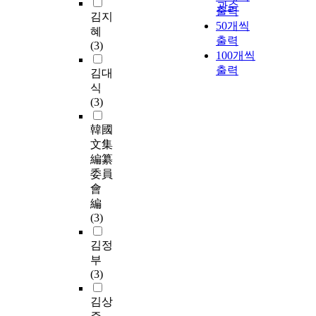
관순
출력
김지
50개씩
혜
출력
(3)
100개씩
출력
김대
식
(3)
韓國
文集
編纂
委員
會
編
(3)
김정
부
(3)
김상