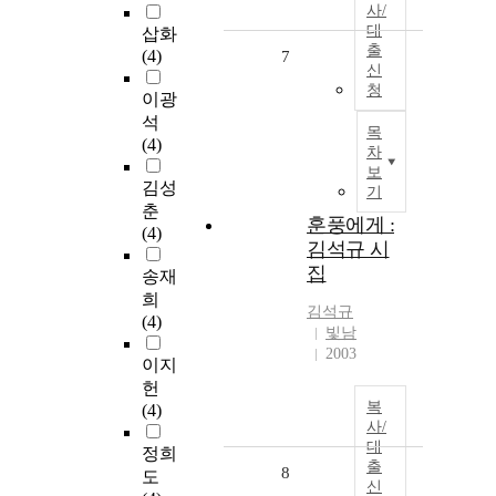
사/
대
삽화
출
(4)
7
신
청
이광
석
목
(4)
차
보
김성
기
춘
훈풍에게 :
(4)
김석규 시
집
송재
희
김석규
(4)
빛남
2003
이지
헌
복
(4)
사/
대
정희
출
8
도
신