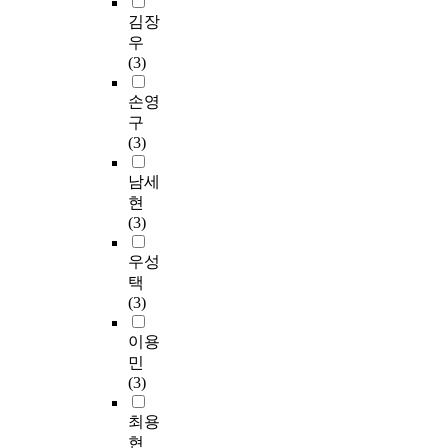
김장
우
(3)
손영
구
(3)
남세
현
(3)
우성
택
(3)
이용
민
(3)
최용
현