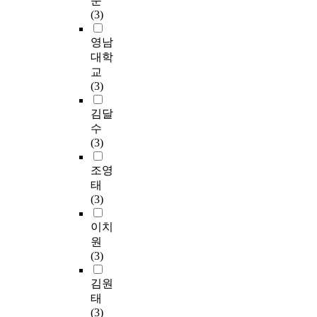
준
(3)
영남
대학
교
(3)
김달
수
(3)
조영
태
(3)
이치
원
(3)
김원
태
(3)