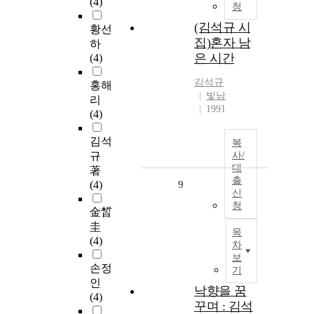
(4)
청
(김석규 시
황선
집)혼자 남
하
은 시간
(4)
김석규
홍해
빛남
리
1991
(4)
김석
복
규
사/
대
著
출
(4)
9
신
청
金晳
圭
목
(4)
차
보
손정
기
인
낙향을 꿈
(4)
꾸며 : 김석