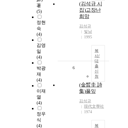
(김석규 시
著
집)고장난
(5)
희망
정현
김석규
숙
빛남
(4)
1995
김영
복
일
사/
(4)
대
출
6
박광
신
재
청
(4)
(金晳圭 詩
集)풀잎
이재
열
김석규
(4)
現代文學社
1974
정우
식
(4)
복