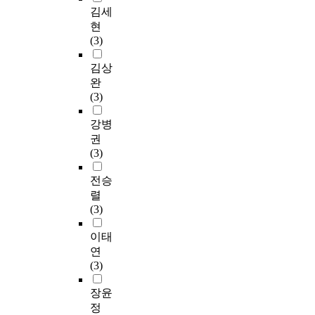
김세
현
(3)
김상
완
(3)
강병
권
(3)
전승
렬
(3)
이태
연
(3)
장윤
정