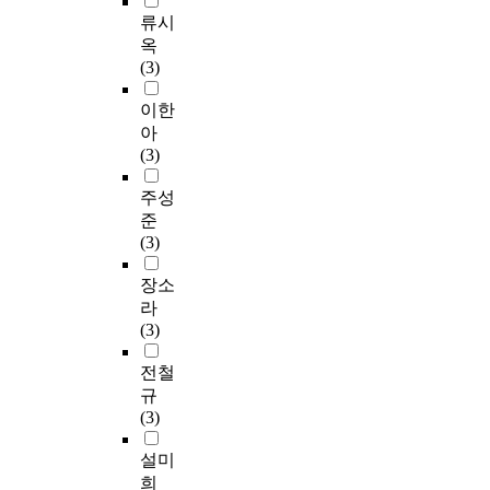
류시
옥
(3)
이한
아
(3)
주성
준
(3)
장소
라
(3)
전철
규
(3)
설미
희