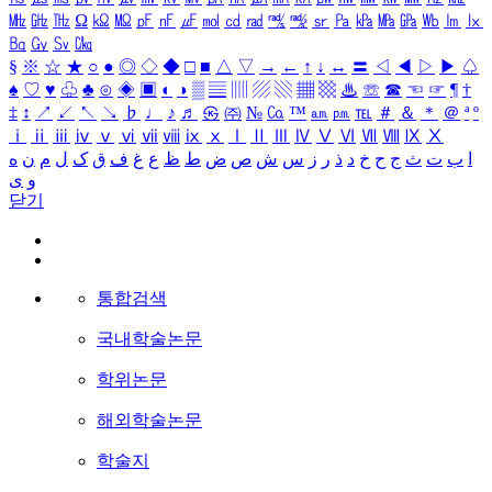
㎒
㎓
㎔
Ω
㏀
㏁
㎊
㎋
㎌
㏖
㏅
㎭
㎮
㎯
㏛
㎩
㎪
㎫
㎬
㏝
㏐
㏓
㏃
㏉
㏜
㏆
§
※
☆
★
○
●
◎
◇
◆
□
■
△
▽
→
←
↑
↓
↔
〓
◁
◀
▷
▶
♤
♠
♡
♥
♧
♣
⊙
◈
▣
◐
◑
▒
▤
▥
▨
▧
▦
▩
♨
☏
☎
☜
☞
¶
†
‡
↕
↗
↙
↖
↘
♭
♩
♪
♬
㉿
㈜
№
㏇
™
㏂
㏘
℡
＃
＆
＊
＠
ª
º
ⅰ
ⅱ
ⅲ
ⅳ
ⅴ
ⅵ
ⅶ
ⅷ
ⅸ
ⅹ
Ⅰ
Ⅱ
Ⅲ
Ⅳ
Ⅴ
Ⅵ
Ⅶ
Ⅷ
Ⅸ
Ⅹ
ا
ب
ت
ث
ج
ح
خ
د
ذ
ر
ز
س
ش
ص
ض
ط
ظ
ع
غ
ف
ق
ک
ل
م
ن
ه
و
ی
닫기
통합검색
국내학술논문
학위논문
해외학술논문
학술지