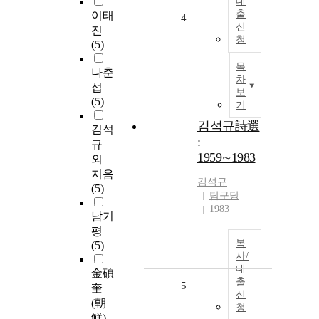
대
출
이태
4
신
진
청
(5)
목
나춘
차
섭
보
(5)
기
김석규詩選
김석
:
규
1959∼1983
외
지음
김석규
(5)
탐구당
1983
남기
평
복
(5)
사/
대
金碩
출
5
奎
신
(朝
청
鮮)