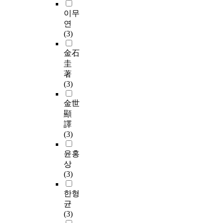
이무
연
(3)
金石
圭
著
(3)
金世
顯
譯
(3)
윤홍
상
(3)
한형
균
(3)