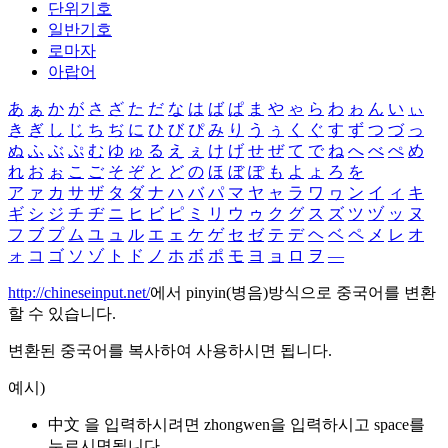
단위기호
일반기호
로마자
아랍어
あ
ぁ
か
が
さ
ざ
た
だ
な
は
ば
ぱ
ま
や
ゃ
ら
わ
ゎ
ん
い
ぃ
き
ぎ
し
じ
ち
ぢ
に
ひ
び
ぴ
み
り
う
ぅ
く
ぐ
す
ず
つ
づ
っ
ぬ
ふ
ぶ
ぷ
む
ゆ
ゅ
る
え
ぇ
け
げ
せ
ぜ
て
で
ね
へ
べ
ぺ
め
れ
お
ぉ
こ
ご
そ
ぞ
と
ど
の
ほ
ぼ
ぽ
も
よ
ょ
ろ
を
ア
ァ
カ
サ
ザ
タ
ダ
ナ
ハ
バ
パ
マ
ヤ
ャ
ラ
ワ
ヮ
ン
イ
ィ
キ
ギ
シ
ジ
チ
ヂ
ニ
ヒ
ビ
ピ
ミ
リ
ウ
ゥ
ク
グ
ス
ズ
ツ
ヅ
ッ
ヌ
フ
ブ
プ
ム
ユ
ュ
ル
エ
ェ
ケ
ゲ
セ
ゼ
テ
デ
ヘ
ベ
ペ
メ
レ
オ
ォ
コ
ゴ
ソ
ゾ
ト
ド
ノ
ホ
ボ
ポ
モ
ヨ
ョ
ロ
ヲ
―
http://chineseinput.net/
에서 pinyin(병음)방식으로 중국어를 변환
할 수 있습니다.
변환된 중국어를 복사하여 사용하시면 됩니다.
예시)
中文 을 입력하시려면
zhongwen
을 입력하시고 space를
누르시면됩니다.