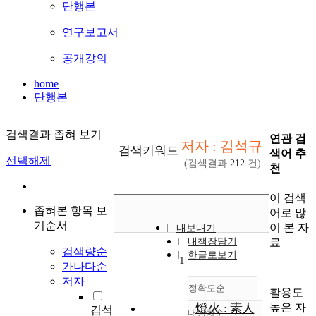
단행본
연구보고서
공개강의
home
단행본
검색결과 좁혀 보기
연관 검
저자 : 김석규
검색키워드
색어 추
선택해제
(검색결과
212
건)
천
이 검색
좁혀본 항목 보
어로 많
기순서
이 본 자
내보내기
료
내책장담기
검색량순
한글로보기
1
가나다순
저자
정확도순
활용도
높은 자
燈火 : 素人
김석
내림차순