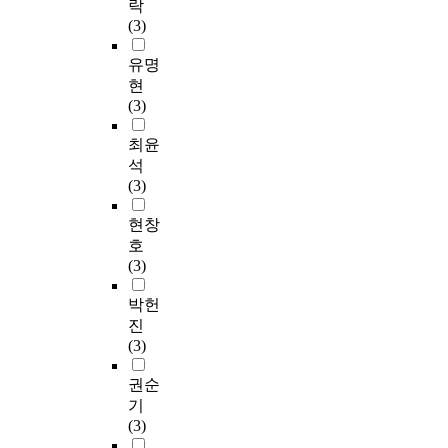
락
(3)
유명
현
(3)
최윤
석
(3)
현창
호
(3)
박헌
진
(3)
권순
기
(3)