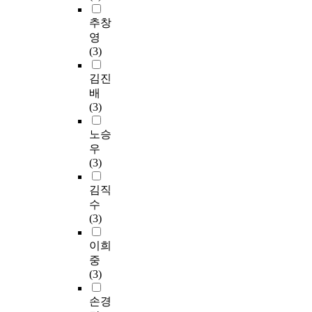
추창
영
(3)
김진
배
(3)
노승
우
(3)
김직
수
(3)
이희
중
(3)
손경