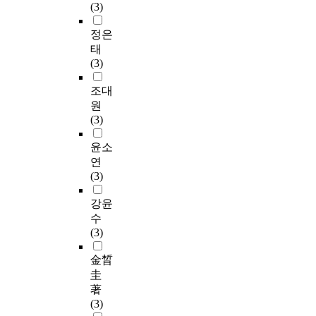
(3)
정은
태
(3)
조대
원
(3)
윤소
연
(3)
강윤
수
(3)
金晳
圭
著
(3)