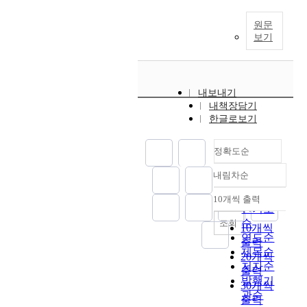
원문
보기
내보내기
내책장담기
한글로보기
정확도순
내림차순
정확도
순
10개씩 출력
내림차순
인기도
순
조회
10개씩
연도순
출력
제목순
20개씩
저자순
출력
발행기
30개씩
관순
출력