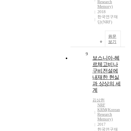
Research
Memory)
2018
한국연구재
단(NRF)
원문
보기
9
보스니아-헤
르체고비나
구비전설에
내재한 현실
과 상상의 세
계
김상헌
NRF
KRM(Korean
Research
Memory)
2017
한국연구재