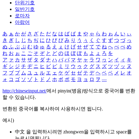
단위기호
일반기호
로마자
아랍어
あ
ぁ
か
が
さ
ざ
た
だ
な
は
ば
ぱ
ま
や
ゃ
ら
わ
ゎ
ん
い
ぃ
き
ぎ
し
じ
ち
ぢ
に
ひ
び
ぴ
み
り
う
ぅ
く
ぐ
す
ず
つ
づ
っ
ぬ
ふ
ぶ
ぷ
む
ゆ
ゅ
る
え
ぇ
け
げ
せ
ぜ
て
で
ね
へ
べ
ぺ
め
れ
お
ぉ
こ
ご
そ
ぞ
と
ど
の
ほ
ぼ
ぽ
も
よ
ょ
ろ
を
ア
ァ
カ
サ
ザ
タ
ダ
ナ
ハ
バ
パ
マ
ヤ
ャ
ラ
ワ
ヮ
ン
イ
ィ
キ
ギ
シ
ジ
チ
ヂ
ニ
ヒ
ビ
ピ
ミ
リ
ウ
ゥ
ク
グ
ス
ズ
ツ
ヅ
ッ
ヌ
フ
ブ
プ
ム
ユ
ュ
ル
エ
ェ
ケ
ゲ
セ
ゼ
テ
デ
ヘ
ベ
ペ
メ
レ
オ
ォ
コ
ゴ
ソ
ゾ
ト
ド
ノ
ホ
ボ
ポ
モ
ヨ
ョ
ロ
ヲ
―
http://chineseinput.net/
에서 pinyin(병음)방식으로 중국어를 변환
할 수 있습니다.
변환된 중국어를 복사하여 사용하시면 됩니다.
예시)
中文 을 입력하시려면
zhongwen
을 입력하시고 space를
누르시면됩니다.