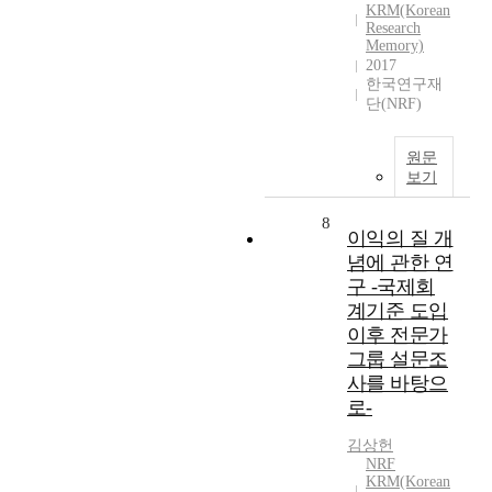
KRM(Korean
Research
Memory)
2017
한국연구재
단(NRF)
원문
보기
8
이익의 질 개
념에 관한 연
구 -국제회
계기준 도입
이후 전문가
그룹 설문조
사를 바탕으
로-
김상헌
NRF
KRM(Korean