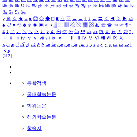
㎒
㎓
㎔
Ω
㏀
㏁
㎊
㎋
㎌
㏖
㏅
㎭
㎮
㎯
㏛
㎩
㎪
㎫
㎬
㏝
㏐
㏓
㏃
㏉
㏜
㏆
§
※
☆
★
○
●
◎
◇
◆
□
■
△
▽
→
←
↑
↓
↔
〓
◁
◀
▷
▶
♤
♠
♡
♥
♧
♣
⊙
◈
▣
◐
◑
▒
▤
▥
▨
▧
▦
▩
♨
☏
☎
☜
☞
¶
†
‡
↕
↗
↙
↖
↘
♭
♩
♪
♬
㉿
㈜
№
㏇
™
㏂
㏘
℡
＃
＆
＊
＠
ª
º
ⅰ
ⅱ
ⅲ
ⅳ
ⅴ
ⅵ
ⅶ
ⅷ
ⅸ
ⅹ
Ⅰ
Ⅱ
Ⅲ
Ⅳ
Ⅴ
Ⅵ
Ⅶ
Ⅷ
Ⅸ
Ⅹ
ا
ب
ت
ث
ج
ح
خ
د
ذ
ر
ز
س
ش
ص
ض
ط
ظ
ع
غ
ف
ق
ک
ل
م
ن
ه
و
ی
닫기
통합검색
국내학술논문
학위논문
해외학술논문
학술지