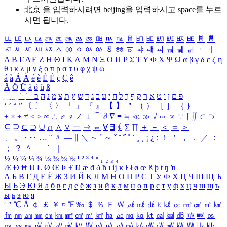
北京 을 입력하시려면
beijing
을 입력하시고 space를 누르
시면 됩니다.
ㅥ
ㅦ
ㅧ
ㅨ
ㅩ
ㅪ
ㅫ
ㅬ
ㅭ
ㅮ
ㅯ
ㅰ
ㅱ
ㅲ
ㅳ
ㅴ
ㅵ
ㅶ
ㅷ
ㅸ
ㅹ
ㅺ
ㅻ
ㅼ
ㅽ
ㅾ
ㅿ
ㆀ
ㆁ
ㆂ
ㆃ
ㆄ
ㆅ
ㆆ
ㆇ
ㆈ
ㆉ
ㆊ
ㆋ
ㆌ
ㆍ
ㆎ
Α
Β
Γ
Δ
Ε
Ζ
Η
Θ
Ι
Κ
Λ
Μ
Ν
Ξ
Ο
Π
Ρ
Σ
Τ
Υ
Φ
Χ
Ψ
Ω
α
β
γ
δ
ε
ζ
η
θ
ι
κ
λ
μ
ν
ξ
ο
π
ρ
σ
τ
υ
φ
χ
ψ
ω
á
à
Á
À
é
è
É
È
ç
Ç
ê
Ä
Ö
Ü
ä
ö
ü
ß
ְ
ֳ
ֲ
ֱ
ָ
ַ
ֵ
ֶ
ִ
ֹ
ּ
ֻ
ׂ
ׁ
ּ
ב
ה
נ
מ
צ
ת
ץ
ש
ד
ג
כ
ע
י
ח
ל
ך
ף
ק
ר
א
ט
ו
ן
ם
פ
‘
’
“
”
〔
〕
〈
〉
「
」
『
』
【
】
＂
（
）
［
］
｛
｝
±
×
÷
≠
≤
≥
∞
∴
♂
♀
∠
⊥
⌒
∂
∇
≡
≒
≪
≫
√
∽
∝
∵
∫
∬
∈
∋
⊆
⊇
⊂
⊃
∪
∩
∧
∨
￢
⇒
⇔
∀
∃
∮
∑
∏
＋
－
＜
＝
＞
、
。
·
‥
…
¨
〃
―
∥
＼
∼
´
～
ˇ
˘
˝
˚
˙
¸
˛
¡
¿
ː
！
＇
，
．
／
：
；
？
＾
＿
｀
｜
½
⅓
⅔
¼
¾
⅛
⅜
⅝
⅞
¹
²
³
⁴
ⁿ
₁
₂
₃
₄
Æ
Ð
Ħ
Ĳ
Ł
Ø
Œ
Þ
Ŧ
Ŋ
æ
đ
ð
ħ
ı
ĳ
ĸ
ŀ
ł
ø
œ
ß
þ
ŧ
ŋ
ŉ
А
Б
В
Г
Д
Е
Ё
Ж
З
И
Й
К
Л
М
Н
О
П
Р
С
Т
У
Ф
Х
Ц
Ч
Ш
Щ
Ъ
Ы
Ь
Э
Ю
Я
а
б
в
г
д
е
ё
ж
з
и
й
к
л
м
н
о
п
р
с
т
у
ф
х
ц
ч
ш
щ
ъ
ы
ь
э
ю
я
′
″
℃
Å
￠
￡
￥
¤
℉
‰
＄
％
Ｆ
￦
㎕
㎖
㎗
ℓ
㎘
㏄
㎣
㎤
㎥
㎦
㎙
㎚
㎛
㎜
㎝
㎞
㎟
㎠
㎡
㎢
㏊
㎍
㎎
㎏
㏏
㎈
㎉
㏈
㎧
㎨
㎰
㎱
㎲
㎳
㎴
㎵
㎶
㎷
㎸
㎹
㎀
㎁
㎂
㎃
㎄
㎺
㎻
㎽
㎾
㎿
㎐
㎑