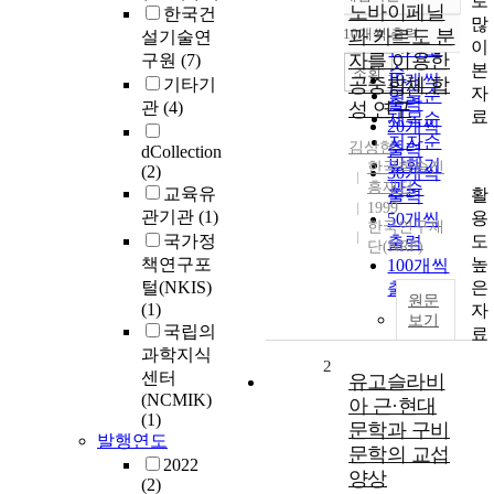
로
정확도
노바이페닐
한국건
많
순
10개씩 출력
과 카르도 분
설기술연
내림차순
이
인기도
자를 이용한
구원
(7)
본
순
조회
10개씩
공중합체 합
기타기
자
연도순
출력
관
(4)
성 연구
료
제목순
20개씩
저자순
김상헌
출력
dCollection
발행기
한국학술진
(2)
30개씩
흥재단
관순
교육유
활
출력
1999
관기관
(1)
용
50개씩
한국연구재
도
국가정
출력
단(NRF)
높
책연구포
100개씩
은
털(NKIS)
출력
원문
(1)
자
보기
국립의
료
과학지식
2
센터
유고슬라비
(NCMIK)
아 근·현대
(1)
문학과 구비
발행연도
문학의 교섭
2022
양상
(2)