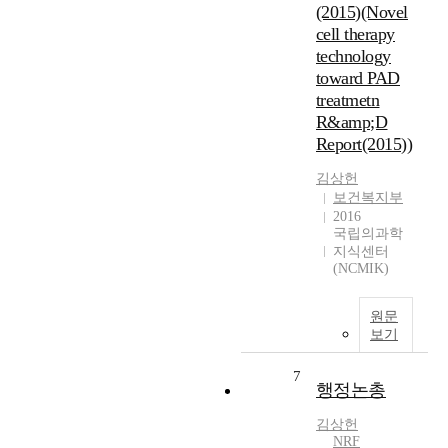
(2015)(Novel
cell therapy
technology
toward PAD
treatmetn
R&amp;D
Report(2015))
김상헌
보건복지부
2016
국립의과학
지식센터
(NCMIK)
원문
보기
7
행정논총
김상헌
NRF