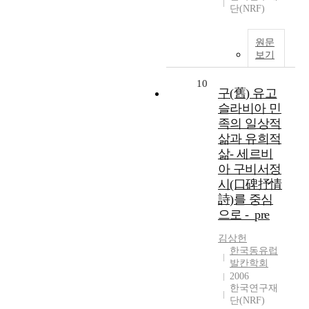
단(NRF)
원문
보기
10
구(舊) 유고
슬라비아 민
족의 일상적
삶과 유희적
삶- 세르비
아 구비서정
시(口碑抒情
詩)를 중심
으로 -_pre
김상헌
한국동유럽
발칸학회
2006
한국연구재
단(NRF)