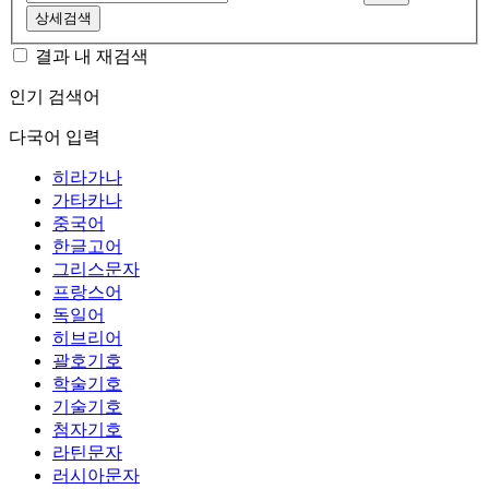
상세검색
결과 내 재검색
인기 검색어
다국어 입력
히라가나
가타카나
중국어
한글고어
그리스문자
프랑스어
독일어
히브리어
괄호기호
학술기호
기술기호
첨자기호
라틴문자
러시아문자