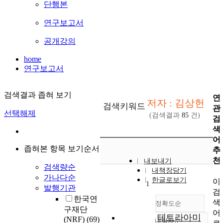
단행본
연구보고서
공개강의
home
연구보고서
검색결과 좁혀 보기
연
저자 : 김상헌
검색키워드
관
선택해제
(검색결과
85
건)
검
색
어
좁혀본 항목 보기순서
추
천
내보내기
검색량순
내책장담기
가나다순
한글로보기
이
1
발행기관
검
한국연
색
정확도순
구재단
어
테트라아미
(NRF)
(69)
내림차순