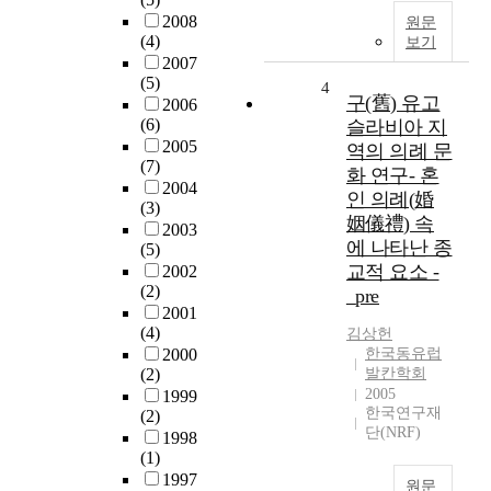
2008
원문
(4)
보기
2007
(5)
4
구(舊) 유고
2006
(6)
슬라비아 지
2005
역의 의례 문
(7)
화 연구- 혼
2004
인 의례(婚
(3)
姻儀禮) 속
2003
에 나타난 종
(5)
교적 요소 -
2002
(2)
_pre
2001
(4)
김상헌
2000
한국동유럽
(2)
발칸학회
2005
1999
한국연구재
(2)
단(NRF)
1998
(1)
1997
원문