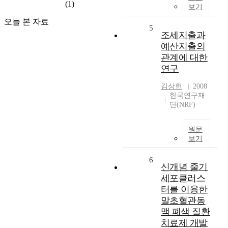
(1)
보기
오늘 본 자료
5
조세지출과
예산지출의
관계에 대한
연구
김상헌
2008
한국연구재
단(NRF)
원문
보기
6
신개념 줄기
세포클러스
터를 이용한
말초혈관동
맥 폐색 질환
치료제 개발