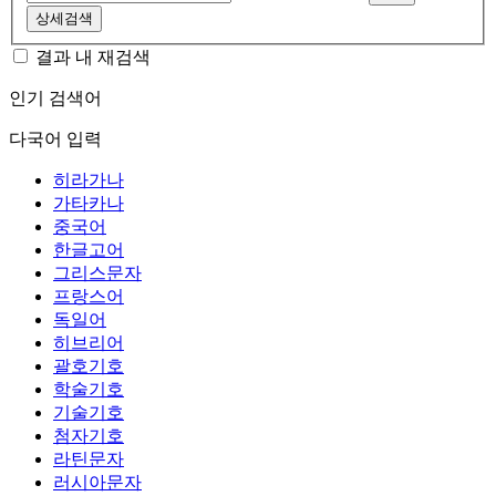
상세검색
결과 내 재검색
인기 검색어
다국어 입력
히라가나
가타카나
중국어
한글고어
그리스문자
프랑스어
독일어
히브리어
괄호기호
학술기호
기술기호
첨자기호
라틴문자
러시아문자