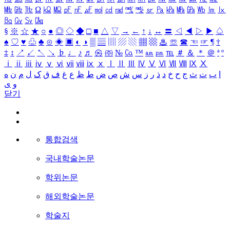
㎒
㎓
㎔
Ω
㏀
㏁
㎊
㎋
㎌
㏖
㏅
㎭
㎮
㎯
㏛
㎩
㎪
㎫
㎬
㏝
㏐
㏓
㏃
㏉
㏜
㏆
§
※
☆
★
○
●
◎
◇
◆
□
■
△
▽
→
←
↑
↓
↔
〓
◁
◀
▷
▶
♤
♠
♡
♥
♧
♣
⊙
◈
▣
◐
◑
▒
▤
▥
▨
▧
▦
▩
♨
☏
☎
☜
☞
¶
†
‡
↕
↗
↙
↖
↘
♭
♩
♪
♬
㉿
㈜
№
㏇
™
㏂
㏘
℡
＃
＆
＊
＠
ª
º
ⅰ
ⅱ
ⅲ
ⅳ
ⅴ
ⅵ
ⅶ
ⅷ
ⅸ
ⅹ
Ⅰ
Ⅱ
Ⅲ
Ⅳ
Ⅴ
Ⅵ
Ⅶ
Ⅷ
Ⅸ
Ⅹ
ا
ب
ت
ث
ج
ح
خ
د
ذ
ر
ز
س
ش
ص
ض
ط
ظ
ع
غ
ف
ق
ک
ل
م
ن
ه
و
ی
닫기
통합검색
국내학술논문
학위논문
해외학술논문
학술지