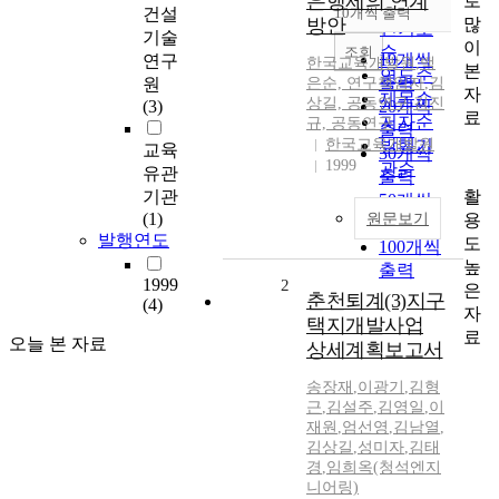
은행제의 연계
로
순
건설
10개씩 출력
내림차순
많
방안
인기도
기술
이
순
조회
10개씩
연구
한국교육개발원
,
백
본
연도순
출력
원
은순, 연구책임자
,
김
자
제목순
상길, 공동연구
,
김진
(3)
20개씩
료
저자순
규, 공동연구
출력
한국교육개발원
발행기
교육
30개씩
1999
관순
유관
출력
활
기관
50개씩
(1)
용
원문보기
출력
발행연도
도
100개씩
높
출력
1999
2
은
춘천퇴계(3)지구
(4)
자
택지개발사업
료
오늘 본 자료
상세계획보고서
송장재
,
이광기
,
김형
근
,
김설주
,
김영일
,
이
재원
,
엄선영
,
김남열
,
김상길
,
성미자
,
김태
경
,
임희옥(청석엔지
니어링)