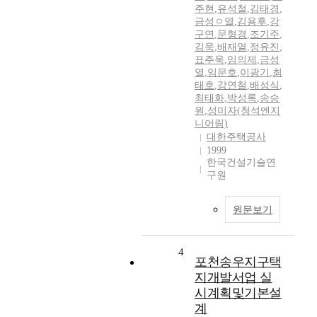
주현
,
유석철
,
김태경
,
금성ㅇ열
,
김용후
,
강
구연
,
문형경
,
조기주
,
김욱
,
배재열
,
정유진
,
표주욱
,
임의제
,
금성
열
,
임문호
,
이광기
,
최
태호
,
강연철
,
배성식
,
최태화
,
박성록
,
송승
원
,
성미자(청석엔지
니어링)
대한주택공사
1999
한국건설기술연
구원
원문보기
4
포천송우지구택
지개발서업 실
시계획및기본설
계