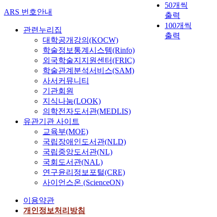
50개씩
ARS 번호안내
출력
100개씩
관련누리집
출력
대학공개강의(KOCW)
학술정보통계시스템(Rinfo)
외국학술지지원센터(FRIC)
학술관계분석서비스(SAM)
사서커뮤니티
기관회원
지식나눔(LOOK)
의학전자도서관(MEDLIS)
유관기관 사이트
교육부(MOE)
국립장애인도서관(NLD)
국립중앙도서관(NL)
국회도서관(NAL)
연구윤리정보포털(CRE)
사이언스온 (ScienceON)
이용약관
개인정보처리방침