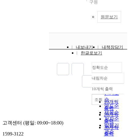
구원
원문보기
내보내기
내책장담기
한글로보기
정확도순
내림차순
정확도
순
10개씩 출력
내림차순
인기도
순
조회
10개씩
연도순
출력
제목순
20개씩
저자순
출력
고객센터 (평일: 09:00~18:00)
발행기
30개씩
관순
1599-3122
출력