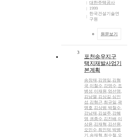
대한주택공사
1999
한국건설기술연
구원
원문보기
3
포천송우지구
택지재발사업기
본계획
송장재
,
김영일
,
김형
국
,
이철수
,
강영수
,
조
병성
,
이재원
,
엄선영
,
김남열
,
김상길
,
심인
섭
,
김형근
,
최규일
,
곽
명호
,
김상범
,
박철수
,
강남재
,
김설주
,
강혜
영
,
권종수
,
김진배
,
이
상윤
,
김재혁
,
김선원
,
오민수
,
최인덕
,
박병
기
,
송재혁
,
최수철
,
오