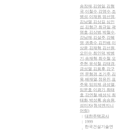
송장재
,
김영일
,
김형
국
,
이철수
,
강영수
,
조
병성
,
이재원
,
엄선영
,
김남열
,
김상길
,
심인
섭
,
김형근
,
최규일
,
곽
명호
,
김상범
,
박철수
,
강남재
,
김설주
,
강혜
영
,
권종수
,
김진배
,
이
상윤
,
김재혁
,
김선원
,
오민수
,
최인덕
,
박병
기
,
송재혁
,
최수철
,
오
주현
,
유석철
,
김태경
,
금성열
,
김용후
,
강구
연
,
문형경
,
조기주
,
김
욱
,
배재열
,
정유진
,
표
주욱
,
임의제
,
금성열
,
임문호
,
이광기
,
최태
호
,
강연철
,
배성식
,
최
태화
,
박성록
,
송승원
,
성미자(청석엔지니
어링)
대한주택공사
1999
한국건설기술연