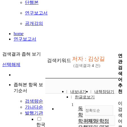
단행본
연구보고서
공개강의
home
연구보고서
검색결과 좁혀 보기
연
저자 : 김상길
검색키워드
관
선택해제
(검색결과
4
건)
검
색
어
좁혀본 항목 보
추
기순서
천
내보내기
내책장담기
한글로보기
검색량순
이
1
가나다순
독
검
정확도순
발행기관
학
색
학위제와 학점
내림차순
어
정확도
한국