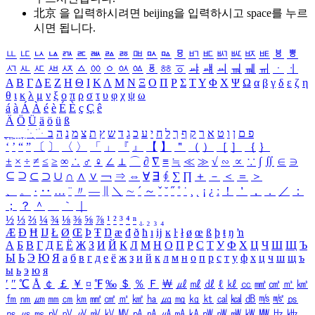
北京 을 입력하시려면
beijing
을 입력하시고 space를 누르
시면 됩니다.
ㅥ
ㅦ
ㅧ
ㅨ
ㅩ
ㅪ
ㅫ
ㅬ
ㅭ
ㅮ
ㅯ
ㅰ
ㅱ
ㅲ
ㅳ
ㅴ
ㅵ
ㅶ
ㅷ
ㅸ
ㅹ
ㅺ
ㅻ
ㅼ
ㅽ
ㅾ
ㅿ
ㆀ
ㆁ
ㆂ
ㆃ
ㆄ
ㆅ
ㆆ
ㆇ
ㆈ
ㆉ
ㆊ
ㆋ
ㆌ
ㆍ
ㆎ
Α
Β
Γ
Δ
Ε
Ζ
Η
Θ
Ι
Κ
Λ
Μ
Ν
Ξ
Ο
Π
Ρ
Σ
Τ
Υ
Φ
Χ
Ψ
Ω
α
β
γ
δ
ε
ζ
η
θ
ι
κ
λ
μ
ν
ξ
ο
π
ρ
σ
τ
υ
φ
χ
ψ
ω
á
à
Á
À
é
è
É
È
ç
Ç
ê
Ä
Ö
Ü
ä
ö
ü
ß
ְ
ֳ
ֲ
ֱ
ָ
ַ
ֵ
ֶ
ִ
ֹ
ּ
ֻ
ׂ
ׁ
ּ
ב
ה
נ
מ
צ
ת
ץ
ש
ד
ג
כ
ע
י
ח
ל
ך
ף
ק
ר
א
ט
ו
ן
ם
פ
‘
’
“
”
〔
〕
〈
〉
「
」
『
』
【
】
＂
（
）
［
］
｛
｝
±
×
÷
≠
≤
≥
∞
∴
♂
♀
∠
⊥
⌒
∂
∇
≡
≒
≪
≫
√
∽
∝
∵
∫
∬
∈
∋
⊆
⊇
⊂
⊃
∪
∩
∧
∨
￢
⇒
⇔
∀
∃
∮
∑
∏
＋
－
＜
＝
＞
、
。
·
‥
…
¨
〃
―
∥
＼
∼
´
～
ˇ
˘
˝
˚
˙
¸
˛
¡
¿
ː
！
＇
，
．
／
：
；
？
＾
＿
｀
｜
½
⅓
⅔
¼
¾
⅛
⅜
⅝
⅞
¹
²
³
⁴
ⁿ
₁
₂
₃
₄
Æ
Ð
Ħ
Ĳ
Ł
Ø
Œ
Þ
Ŧ
Ŋ
æ
đ
ð
ħ
ı
ĳ
ĸ
ŀ
ł
ø
œ
ß
þ
ŧ
ŋ
ŉ
А
Б
В
Г
Д
Е
Ё
Ж
З
И
Й
К
Л
М
Н
О
П
Р
С
Т
У
Ф
Х
Ц
Ч
Ш
Щ
Ъ
Ы
Ь
Э
Ю
Я
а
б
в
г
д
е
ё
ж
з
и
й
к
л
м
н
о
п
р
с
т
у
ф
х
ц
ч
ш
щ
ъ
ы
ь
э
ю
я
′
″
℃
Å
￠
￡
￥
¤
℉
‰
＄
％
Ｆ
￦
㎕
㎖
㎗
ℓ
㎘
㏄
㎣
㎤
㎥
㎦
㎙
㎚
㎛
㎜
㎝
㎞
㎟
㎠
㎡
㎢
㏊
㎍
㎎
㎏
㏏
㎈
㎉
㏈
㎧
㎨
㎰
㎱
㎲
㎳
㎴
㎵
㎶
㎷
㎸
㎹
㎀
㎁
㎂
㎃
㎄
㎺
㎻
㎽
㎾
㎿
㎐
㎑