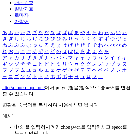
단위기호
일반기호
로마자
아랍어
あ
ぁ
か
が
さ
ざ
た
だ
な
は
ば
ぱ
ま
や
ゃ
ら
わ
ゎ
ん
い
ぃ
き
ぎ
し
じ
ち
ぢ
に
ひ
び
ぴ
み
り
う
ぅ
く
ぐ
す
ず
つ
づ
っ
ぬ
ふ
ぶ
ぷ
む
ゆ
ゅ
る
え
ぇ
け
げ
せ
ぜ
て
で
ね
へ
べ
ぺ
め
れ
お
ぉ
こ
ご
そ
ぞ
と
ど
の
ほ
ぼ
ぽ
も
よ
ょ
ろ
を
ア
ァ
カ
サ
ザ
タ
ダ
ナ
ハ
バ
パ
マ
ヤ
ャ
ラ
ワ
ヮ
ン
イ
ィ
キ
ギ
シ
ジ
チ
ヂ
ニ
ヒ
ビ
ピ
ミ
リ
ウ
ゥ
ク
グ
ス
ズ
ツ
ヅ
ッ
ヌ
フ
ブ
プ
ム
ユ
ュ
ル
エ
ェ
ケ
ゲ
セ
ゼ
テ
デ
ヘ
ベ
ペ
メ
レ
オ
ォ
コ
ゴ
ソ
ゾ
ト
ド
ノ
ホ
ボ
ポ
モ
ヨ
ョ
ロ
ヲ
―
http://chineseinput.net/
에서 pinyin(병음)방식으로 중국어를 변환
할 수 있습니다.
변환된 중국어를 복사하여 사용하시면 됩니다.
예시)
中文 을 입력하시려면
zhongwen
을 입력하시고 space를
누르시면됩니다.