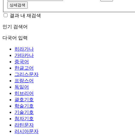
상세검색
결과 내 재검색
인기 검색어
다국어 입력
히라가나
가타카나
중국어
한글고어
그리스문자
프랑스어
독일어
히브리어
괄호기호
학술기호
기술기호
첨자기호
라틴문자
러시아문자