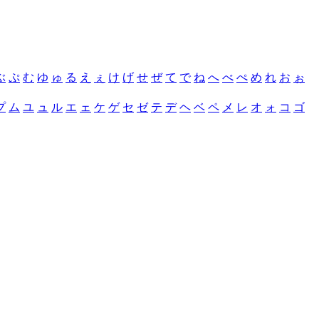
ぶ
ぷ
む
ゆ
ゅ
る
え
ぇ
け
げ
せ
ぜ
て
で
ね
へ
べ
ぺ
め
れ
お
ぉ
プ
ム
ユ
ュ
ル
エ
ェ
ケ
ゲ
セ
ゼ
テ
デ
ヘ
ベ
ペ
メ
レ
オ
ォ
コ
ゴ