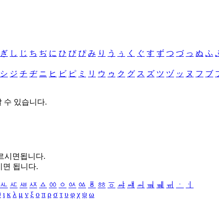
ぎ
し
じ
ち
ぢ
に
ひ
び
ぴ
み
り
う
ぅ
く
ぐ
す
ず
つ
づ
っ
ぬ
ふ
シ
ジ
チ
ヂ
ニ
ヒ
ビ
ピ
ミ
リ
ウ
ゥ
ク
グ
ス
ズ
ツ
ヅ
ッ
ヌ
フ
ブ
할 수 있습니다.
누르시면됩니다.
시면 됩니다.
ㅻ
ㅼ
ㅽ
ㅾ
ㅿ
ㆀ
ㆁ
ㆂ
ㆃ
ㆄ
ㆅ
ㆆ
ㆇ
ㆈ
ㆉ
ㆊ
ㆋ
ㆌ
ㆍ
ㆎ
θ
ι
κ
λ
μ
ν
ξ
ο
π
ρ
σ
τ
υ
φ
χ
ψ
ω