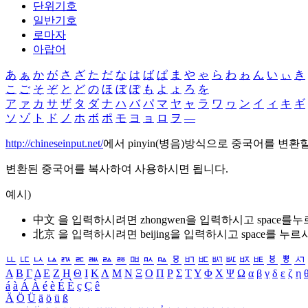
단위기호
일반기호
로마자
아랍어
あ
ぁ
か
が
さ
ざ
た
だ
な
は
ば
ぱ
ま
や
ゃ
ら
わ
ゎ
ん
い
ぃ
き
こ
ご
そ
ぞ
と
ど
の
ほ
ぼ
ぽ
も
よ
ょ
ろ
を
ア
ァ
カ
サ
ザ
タ
ダ
ナ
ハ
バ
パ
マ
ヤ
ャ
ラ
ワ
ヮ
ン
イ
ィ
キ
ギ
ソ
ゾ
ト
ド
ノ
ホ
ボ
ポ
モ
ヨ
ョ
ロ
ヲ
―
http://chineseinput.net/
에서 pinyin(병음)방식으로 중국어를 변환
변환된 중국어를 복사하여 사용하시면 됩니다.
예시)
中文 을 입력하시려면
zhongwen
을 입력하시고 space를
北京 을 입력하시려면
beijing
을 입력하시고 space를 누르
ㅥ
ㅦ
ㅧ
ㅨ
ㅩ
ㅪ
ㅫ
ㅬ
ㅭ
ㅮ
ㅯ
ㅰ
ㅱ
ㅲ
ㅳ
ㅴ
ㅵ
ㅶ
ㅷ
ㅸ
ㅹ
ㅺ
Α
Β
Γ
Δ
Ε
Ζ
Η
Θ
Ι
Κ
Λ
Μ
Ν
Ξ
Ο
Π
Ρ
Σ
Τ
Υ
Φ
Χ
Ψ
Ω
α
β
γ
δ
ε
ζ
η
á
à
Á
À
é
è
É
È
ç
Ç
ê
Ä
Ö
Ü
ä
ö
ü
ß