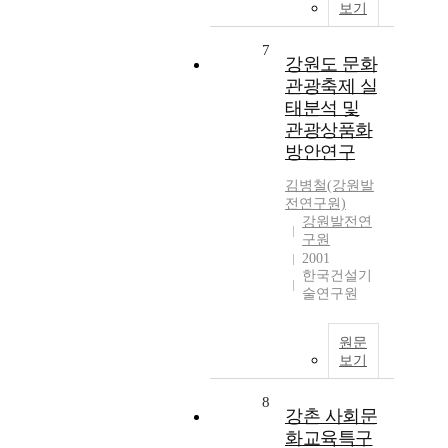
보기
7
강원도 문화
관광축제 실
태분석 및
관광상품화
방안연구
김병철(강원발
전연구원)
강원발전연
구원
2001
한국건설기
술연구원
원문
보기
8
강촌 사회문
화교육특구