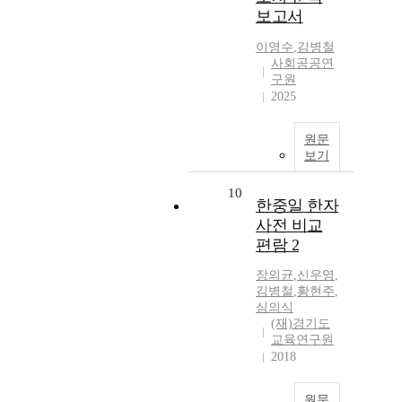
보고서
이영수
,
김병철
사회공공연
구원
2025
원문
보기
10
한중일 한자
사전 비교
편람 2
장의균
,
신우영
,
김병철
,
황현주
,
심의식
(재)경기도
교육연구원
2018
원문