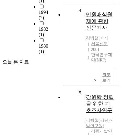
(1)
4
1994
민원배심원
(2)
제에 관한
신문기사
1982
(1)
김병철
,
기자
서울신문
1980
2001
(1)
한국연구재
단(NRF)
오늘 본 자료
원문
보기
5
강원학 정립
을 위한 기
초조사연구
김병철(강원개
발연구원)
강원개발연