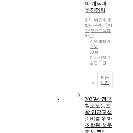
의 개념과
추진전략
김병철(강원개
발연구원)
,
추병
완(춘천교육대
학교)
강원개발연
구원
2000
한국건설기
술연구원
원문
보기
9
2025년 전국
철도노동조
합 임금교섭
준비를 위한
조합원 설문
조사 분석