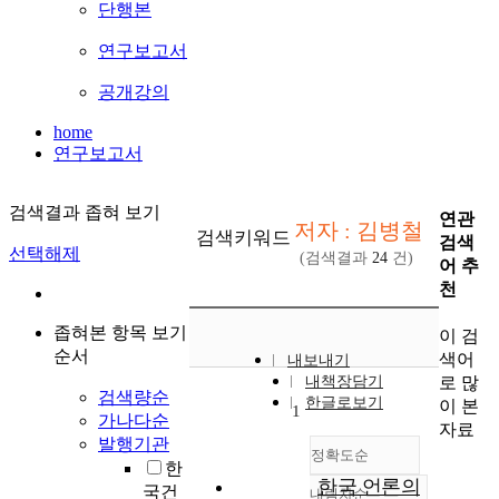
단행본
연구보고서
공개강의
home
연구보고서
검색결과 좁혀 보기
연관
저자 : 김병철
검색키워드
검색
선택해제
(검색결과
24
건)
어 추
천
좁혀본 항목 보기
이 검
순서
색어
내보내기
로 많
내책장담기
검색량순
한글로보기
이 본
1
가나다순
자료
발행기관
정확도순
한
한국 언론의
국건
내림차순