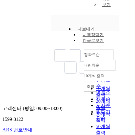
보기
내보내기
내책장담기
한글로보기
정확도순
내림차순
정확도
순
10개씩 출력
내림차순
인기도
순
조회
10개씩
연도순
출력
제목순
20개씩
저자순
출력
고객센터 (평일: 09:00~18:00)
발행기
30개씩
관순
1599-3122
출력
50개씩
ARS 번호안내
출력