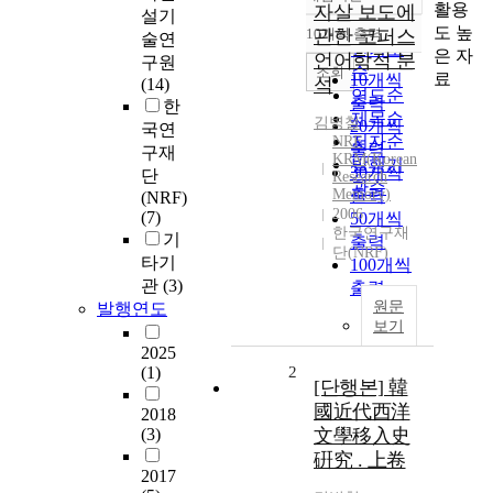
정확도
활용
자살 보도에
설기
순
도 높
10개씩 출력
관한 코퍼스
술연
내림차순
인기도
은 자
언어학적 분
구원
순
조회
료
10개씩
석
(14)
연도순
출력
한
제목순
김병철
20개씩
국연
저자순
NRF
출력
구재
KRM(Korean
발행기
30개씩
단
Research
관순
Memory)
출력
(NRF)
2006
(7)
50개씩
한국연구재
기
출력
단(NRF)
타기
100개씩
관
(3)
출력
원문
발행연도
보기
2025
(1)
2
[단행본] 韓
國近代西洋
2018
(3)
文學移入史
硏究 . 上卷
2017