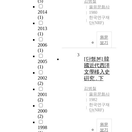
(5)
김병철
을유문화사
2014
1980
(1)
한국연구재
단(NRF)
2013
(1)
원문
보기
2006
(1)
3
[단행본] 韓
2005
國近代西洋
(1)
文學移入史
2002
硏究 . 下
(2)
김병철
2001
을유문화사
(2)
1982
한국연구재
단(NRF)
2000
(2)
원문
1998
보기