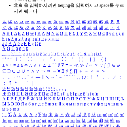
北京 을 입력하시려면
beijing
을 입력하시고 space를 누르
시면 됩니다.
ㅥ
ㅦ
ㅧ
ㅨ
ㅩ
ㅪ
ㅫ
ㅬ
ㅭ
ㅮ
ㅯ
ㅰ
ㅱ
ㅲ
ㅳ
ㅴ
ㅵ
ㅶ
ㅷ
ㅸ
ㅹ
ㅺ
ㅻ
ㅼ
ㅽ
ㅾ
ㅿ
ㆀ
ㆁ
ㆂ
ㆃ
ㆄ
ㆅ
ㆆ
ㆇ
ㆈ
ㆉ
ㆊ
ㆋ
ㆌ
ㆍ
ㆎ
Α
Β
Γ
Δ
Ε
Ζ
Η
Θ
Ι
Κ
Λ
Μ
Ν
Ξ
Ο
Π
Ρ
Σ
Τ
Υ
Φ
Χ
Ψ
Ω
α
β
γ
δ
ε
ζ
η
θ
ι
κ
λ
μ
ν
ξ
ο
π
ρ
σ
τ
υ
φ
χ
ψ
ω
á
à
Á
À
é
è
É
È
ç
Ç
ê
Ä
Ö
Ü
ä
ö
ü
ß
ְ
ֳ
ֲ
ֱ
ָ
ַ
ֵ
ֶ
ִ
ֹ
ּ
ֻ
ׂ
ׁ
ּ
ב
ה
נ
מ
צ
ת
ץ
ש
ד
ג
כ
ע
י
ח
ל
ך
ף
ק
ר
א
ט
ו
ן
ם
פ
‘
’
“
”
〔
〕
〈
〉
「
」
『
』
【
】
＂
（
）
［
］
｛
｝
±
×
÷
≠
≤
≥
∞
∴
♂
♀
∠
⊥
⌒
∂
∇
≡
≒
≪
≫
√
∽
∝
∵
∫
∬
∈
∋
⊆
⊇
⊂
⊃
∪
∩
∧
∨
￢
⇒
⇔
∀
∃
∮
∑
∏
＋
－
＜
＝
＞
、
。
·
‥
…
¨
〃
―
∥
＼
∼
´
～
ˇ
˘
˝
˚
˙
¸
˛
¡
¿
ː
！
＇
，
．
／
：
；
？
＾
＿
｀
｜
½
⅓
⅔
¼
¾
⅛
⅜
⅝
⅞
¹
²
³
⁴
ⁿ
₁
₂
₃
₄
Æ
Ð
Ħ
Ĳ
Ł
Ø
Œ
Þ
Ŧ
Ŋ
æ
đ
ð
ħ
ı
ĳ
ĸ
ŀ
ł
ø
œ
ß
þ
ŧ
ŋ
ŉ
А
Б
В
Г
Д
Е
Ё
Ж
З
И
Й
К
Л
М
Н
О
П
Р
С
Т
У
Ф
Х
Ц
Ч
Ш
Щ
Ъ
Ы
Ь
Э
Ю
Я
а
б
в
г
д
е
ё
ж
з
и
й
к
л
м
н
о
п
р
с
т
у
ф
х
ц
ч
ш
щ
ъ
ы
ь
э
ю
я
′
″
℃
Å
￠
￡
￥
¤
℉
‰
＄
％
Ｆ
￦
㎕
㎖
㎗
ℓ
㎘
㏄
㎣
㎤
㎥
㎦
㎙
㎚
㎛
㎜
㎝
㎞
㎟
㎠
㎡
㎢
㏊
㎍
㎎
㎏
㏏
㎈
㎉
㏈
㎧
㎨
㎰
㎱
㎲
㎳
㎴
㎵
㎶
㎷
㎸
㎹
㎀
㎁
㎂
㎃
㎄
㎺
㎻
㎽
㎾
㎿
㎐
㎑