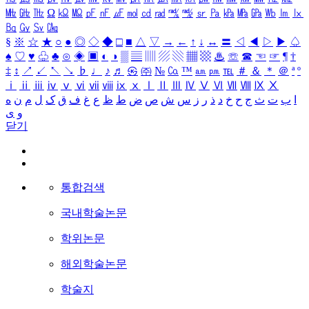
㎒
㎓
㎔
Ω
㏀
㏁
㎊
㎋
㎌
㏖
㏅
㎭
㎮
㎯
㏛
㎩
㎪
㎫
㎬
㏝
㏐
㏓
㏃
㏉
㏜
㏆
§
※
☆
★
○
●
◎
◇
◆
□
■
△
▽
→
←
↑
↓
↔
〓
◁
◀
▷
▶
♤
♠
♡
♥
♧
♣
⊙
◈
▣
◐
◑
▒
▤
▥
▨
▧
▦
▩
♨
☏
☎
☜
☞
¶
†
‡
↕
↗
↙
↖
↘
♭
♩
♪
♬
㉿
㈜
№
㏇
™
㏂
㏘
℡
＃
＆
＊
＠
ª
º
ⅰ
ⅱ
ⅲ
ⅳ
ⅴ
ⅵ
ⅶ
ⅷ
ⅸ
ⅹ
Ⅰ
Ⅱ
Ⅲ
Ⅳ
Ⅴ
Ⅵ
Ⅶ
Ⅷ
Ⅸ
Ⅹ
ا
ب
ت
ث
ج
ح
خ
د
ذ
ر
ز
س
ش
ص
ض
ط
ظ
ع
غ
ف
ق
ک
ل
م
ن
ه
و
ی
닫기
통합검색
국내학술논문
학위논문
해외학술논문
학술지