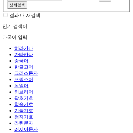
상세검색
결과 내 재검색
인기 검색어
다국어 입력
히라가나
가타카나
중국어
한글고어
그리스문자
프랑스어
독일어
히브리어
괄호기호
학술기호
기술기호
첨자기호
라틴문자
러시아문자