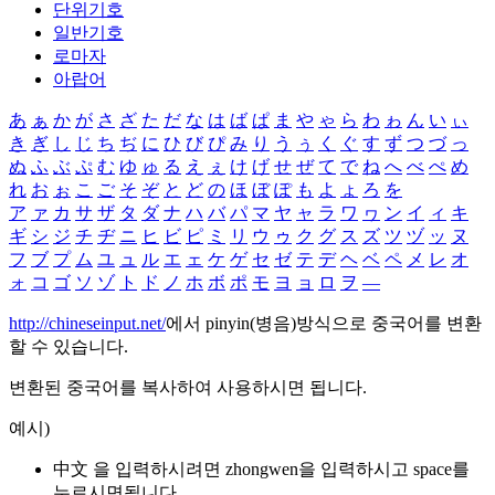
단위기호
일반기호
로마자
아랍어
あ
ぁ
か
が
さ
ざ
た
だ
な
は
ば
ぱ
ま
や
ゃ
ら
わ
ゎ
ん
い
ぃ
き
ぎ
し
じ
ち
ぢ
に
ひ
び
ぴ
み
り
う
ぅ
く
ぐ
す
ず
つ
づ
っ
ぬ
ふ
ぶ
ぷ
む
ゆ
ゅ
る
え
ぇ
け
げ
せ
ぜ
て
で
ね
へ
べ
ぺ
め
れ
お
ぉ
こ
ご
そ
ぞ
と
ど
の
ほ
ぼ
ぽ
も
よ
ょ
ろ
を
ア
ァ
カ
サ
ザ
タ
ダ
ナ
ハ
バ
パ
マ
ヤ
ャ
ラ
ワ
ヮ
ン
イ
ィ
キ
ギ
シ
ジ
チ
ヂ
ニ
ヒ
ビ
ピ
ミ
リ
ウ
ゥ
ク
グ
ス
ズ
ツ
ヅ
ッ
ヌ
フ
ブ
プ
ム
ユ
ュ
ル
エ
ェ
ケ
ゲ
セ
ゼ
テ
デ
ヘ
ベ
ペ
メ
レ
オ
ォ
コ
ゴ
ソ
ゾ
ト
ド
ノ
ホ
ボ
ポ
モ
ヨ
ョ
ロ
ヲ
―
http://chineseinput.net/
에서 pinyin(병음)방식으로 중국어를 변환
할 수 있습니다.
변환된 중국어를 복사하여 사용하시면 됩니다.
예시)
中文 을 입력하시려면
zhongwen
을 입력하시고 space를
누르시면됩니다.