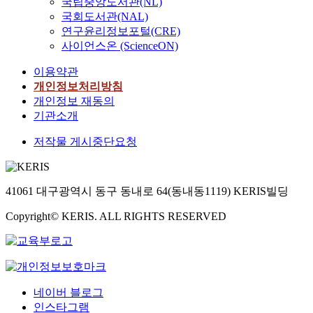
국립중앙도서관(NL)
움
능
진
이
준
국회도서관(NAL)
직
하
하
는
의
연구윤리정보포털(CRE)
임
도
고
모
측
사이언스온 (ScienceON)
이
록
있
형
정
있
우
다
은
방
이용약관
을
리
.
와
법
개인정보처리방침
때
나
이
이
은
개인정보 재동의
마
라
와
블
고
기관소개
다
와
관
분
용
시
농
련
포
노
저작물 게시중단요청
간
업
하
함
동
과
기
여
수
부
위
계
본
이
의
도
유
연
41061 대구광역시 동구 동내로 64(동내동1119) KERIS빌딩
다
고
,
통
구
.
시
경
구
에
Copyright© KERIS. ALL RIGHTS RESERVED
수
를
도
조
서
명
준
가
가
는
함
용
저
유
주
수
할
장
사
요
의
수
되
한
농
추
네이버 블로그
있
었
일
업
정
으
인스타그램
으
본
기