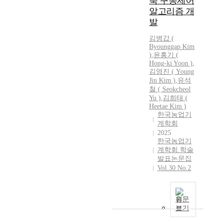
축 구동제어
보
알고리즘 개
와
발
지
리
김병갑
(
적
Byounggap
Kim
특
)
,
윤홍기 (
성
Hong-ki Yoon )
,
정
김영진 ( Young
Jin
Kim
)
,
유석
보
철 ( Seokcheol
를
Yu )
,
김희태 (
결
Heetae
Kim
)
합
한국농업기
하
계학회
여
2025
유
한국농업기
의
계학회 학술
발표논문집
미
Vol.30 No.2
한
정
보
를
원문
추
보기
출