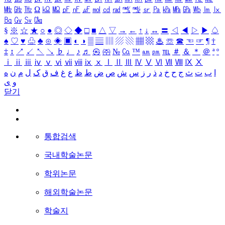
㎒
㎓
㎔
Ω
㏀
㏁
㎊
㎋
㎌
㏖
㏅
㎭
㎮
㎯
㏛
㎩
㎪
㎫
㎬
㏝
㏐
㏓
㏃
㏉
㏜
㏆
§
※
☆
★
○
●
◎
◇
◆
□
■
△
▽
→
←
↑
↓
↔
〓
◁
◀
▷
▶
♤
♠
♡
♥
♧
♣
⊙
◈
▣
◐
◑
▒
▤
▥
▨
▧
▦
▩
♨
☏
☎
☜
☞
¶
†
‡
↕
↗
↙
↖
↘
♭
♩
♪
♬
㉿
㈜
№
㏇
™
㏂
㏘
℡
＃
＆
＊
＠
ª
º
ⅰ
ⅱ
ⅲ
ⅳ
ⅴ
ⅵ
ⅶ
ⅷ
ⅸ
ⅹ
Ⅰ
Ⅱ
Ⅲ
Ⅳ
Ⅴ
Ⅵ
Ⅶ
Ⅷ
Ⅸ
Ⅹ
ا
ب
ت
ث
ج
ح
خ
د
ذ
ر
ز
س
ش
ص
ض
ط
ظ
ع
غ
ف
ق
ک
ل
م
ن
ه
و
ی
닫기
통합검색
국내학술논문
학위논문
해외학술논문
학술지