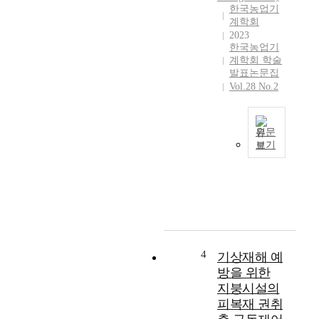
한국농업기
계학회
2023
한국농업기
계학회 학술
발표논문집
Vol.28 No.2
원문
보기
최
근
G
P
S
를
이
용
4
기상재해 예
한
방을 위한
위
지붕시설의
치
피복재 권취
정