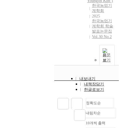
착
부
고
Youngjin
Kim
)
서
지
한국농업기
하
족
품
는
에
계학회
여
하
질
농
대
2025
위
고
평
업
한국농업기
하
치
품
가
기
계학회 학술
여
정
질
에
발표논문집
계
미
보
평
대
Vol.30 No.2
의
국
를
가
한
폐
이
수
에
신
기
나
집
대
뢰
대
원문
일
하
한
성
보기
수
본
였
신
이
의
등
으
뢰
미
추
선
며
성
흡
정
진
내보내기
,
이
하
에
국
내책장담기
해
미
여
활
한글로보기
과
당
흡
이
용
는
기
하
에
할
달
정확도순
간
다
대
수
리
내
는
한
있
우
내림차순
실
지
대
정확도
는
리
제
적
책
순
10개씩 출력
수
나
내림차순
로
이
으
인기도