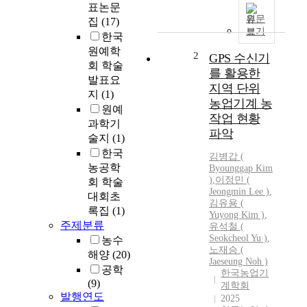
표논문
원문
집
(17)
보기
한국
원예학
2
GPS 수신기
회 학술
를 활용한
발표요
지역 단위
지
(1)
농업기계 농
원예
작업 현황
과학기
파악
술지
(1)
한국
김병갑
(
농공학
Byounggap
Kim
)
,
이정민 (
회 학술
Jeongmin Lee )
,
대회초
김유용 (
록집
(1)
Yuyong
Kim
)
,
주제분류
유석철 (
Seokcheol Yu )
,
농수
노재승 (
해양
(20)
Jaeseung Noh )
공학
한국농업기
(9)
계학회
발행연도
2025