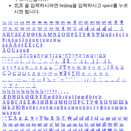
北京 을 입력하시려면
beijing
을 입력하시고 space를 누르
시면 됩니다.
ㅥ
ㅦ
ㅧ
ㅨ
ㅩ
ㅪ
ㅫ
ㅬ
ㅭ
ㅮ
ㅯ
ㅰ
ㅱ
ㅲ
ㅳ
ㅴ
ㅵ
ㅶ
ㅷ
ㅸ
ㅹ
ㅺ
ㅻ
ㅼ
ㅽ
ㅾ
ㅿ
ㆀ
ㆁ
ㆂ
ㆃ
ㆄ
ㆅ
ㆆ
ㆇ
ㆈ
ㆉ
ㆊ
ㆋ
ㆌ
ㆍ
ㆎ
Α
Β
Γ
Δ
Ε
Ζ
Η
Θ
Ι
Κ
Λ
Μ
Ν
Ξ
Ο
Π
Ρ
Σ
Τ
Υ
Φ
Χ
Ψ
Ω
α
β
γ
δ
ε
ζ
η
θ
ι
κ
λ
μ
ν
ξ
ο
π
ρ
σ
τ
υ
φ
χ
ψ
ω
á
à
Á
À
é
è
É
È
ç
Ç
ê
Ä
Ö
Ü
ä
ö
ü
ß
ְ
ֳ
ֲ
ֱ
ָ
ַ
ֵ
ֶ
ִ
ֹ
ּ
ֻ
ׂ
ׁ
ּ
ב
ה
נ
מ
צ
ת
ץ
ש
ד
ג
כ
ע
י
ח
ל
ך
ף
ק
ר
א
ט
ו
ן
ם
פ
‘
’
“
”
〔
〕
〈
〉
「
」
『
』
【
】
＂
（
）
［
］
｛
｝
±
×
÷
≠
≤
≥
∞
∴
♂
♀
∠
⊥
⌒
∂
∇
≡
≒
≪
≫
√
∽
∝
∵
∫
∬
∈
∋
⊆
⊇
⊂
⊃
∪
∩
∧
∨
￢
⇒
⇔
∀
∃
∮
∑
∏
＋
－
＜
＝
＞
、
。
·
‥
…
¨
〃
―
∥
＼
∼
´
～
ˇ
˘
˝
˚
˙
¸
˛
¡
¿
ː
！
＇
，
．
／
：
；
？
＾
＿
｀
｜
½
⅓
⅔
¼
¾
⅛
⅜
⅝
⅞
¹
²
³
⁴
ⁿ
₁
₂
₃
₄
Æ
Ð
Ħ
Ĳ
Ł
Ø
Œ
Þ
Ŧ
Ŋ
æ
đ
ð
ħ
ı
ĳ
ĸ
ŀ
ł
ø
œ
ß
þ
ŧ
ŋ
ŉ
А
Б
В
Г
Д
Е
Ё
Ж
З
И
Й
К
Л
М
Н
О
П
Р
С
Т
У
Ф
Х
Ц
Ч
Ш
Щ
Ъ
Ы
Ь
Э
Ю
Я
а
б
в
г
д
е
ё
ж
з
и
й
к
л
м
н
о
п
р
с
т
у
ф
х
ц
ч
ш
щ
ъ
ы
ь
э
ю
я
′
″
℃
Å
￠
￡
￥
¤
℉
‰
＄
％
Ｆ
￦
㎕
㎖
㎗
ℓ
㎘
㏄
㎣
㎤
㎥
㎦
㎙
㎚
㎛
㎜
㎝
㎞
㎟
㎠
㎡
㎢
㏊
㎍
㎎
㎏
㏏
㎈
㎉
㏈
㎧
㎨
㎰
㎱
㎲
㎳
㎴
㎵
㎶
㎷
㎸
㎹
㎀
㎁
㎂
㎃
㎄
㎺
㎻
㎽
㎾
㎿
㎐
㎑