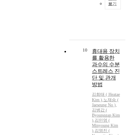
5
러
여
보기
수
농
일
한
농
가
업
부
유
식
얼
기
터
통
품
마
계
2
체
부
나
운
6
계
에
될
전
일
에
서
지
자
까
대
는
추
가
10
휴대용 장치
지
하
중
산
어
전
여
고
를 활용한
하
느
북
중
농
과수의 수분
는
정
정
고
기
스트레스 진
것
도
읍
농
계
단 및 관개
이
의
의
업
의
방법
필
소
6
기
가
요
음
조
계
격
김희태 ( Heatae
하
에
식
의
정
Kim
)
,
노재승 (
다
노
Jaeseung No )
,
콤
가
보
.
출
김병갑
(
바
격
가
본
되
Byounggap
Kim
인
정
부
연
)
,
김민영 (
어
에
보
족
Minyoung
Kim
구
있
부
가
하
)
,
김영진 (
에
는