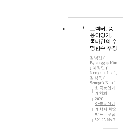
G
모
P
의
S
양
수
극
신
화
6
트랙터, 승
장
,
용이앙기,
치
농
콤바인의 수
를
업
명함수 추정
부
기
착
계
김병갑
(
하
의
Byounggap
Kim
여
대
)
,
이정민 (
Jeongmin Lee )
,
위
형
김성옥 (
치
화
Seongok
Kim
)
정
,
한국농업기
보
농
계학회
를
촌
2020
수
노
한국농업기
집
동
계학회 학술
발표논문집
하
력
Vol.25 No.2
고
부
이
족