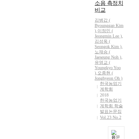
처
소음 측정치
맥
계
하
리
비교
스
가
는
방
를
유
농
김병갑
(
안
사
통
가
Byounggap
Kim
등
용
되
가
)
,
이정민 (
을
Jeongmin Lee )
,
하
는
증
수
김성옥 (
였
경
가
립
Seongok
Kim
)
,
다
우
해
하
노재승 (
.
가
왔
Jaeseung Noh )
,
려
이
가
다
유영교 (
면
수
장
.
Youngkyo Yoo
폐
)
,
오종현 (
신
많
중
기
Jonghyeon Oh )
기
은
고
대
한국농업기
를
것
농
상
계학회
2
으
기
2018
이
0
로
계
한국농업기
되
2
추
유
계학회 학술
는
2
정
통
발표논문집
농
년
된
과
Vol.23 No.2
업
1
다
관
기
0
.
련
계
월
이
하
원문
의