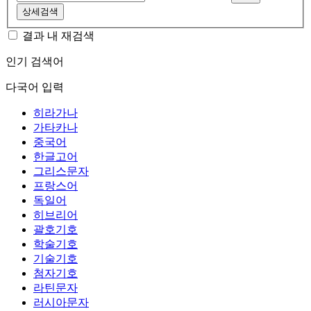
상세검색
결과 내 재검색
인기 검색어
다국어 입력
히라가나
가타카나
중국어
한글고어
그리스문자
프랑스어
독일어
히브리어
괄호기호
학술기호
기술기호
첨자기호
라틴문자
러시아문자