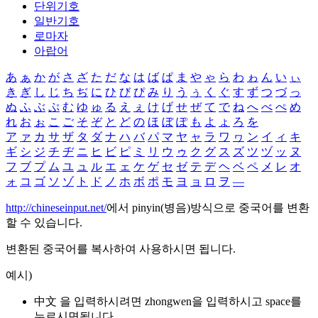
단위기호
일반기호
로마자
아랍어
あ
ぁ
か
が
さ
ざ
た
だ
な
は
ば
ぱ
ま
や
ゃ
ら
わ
ゎ
ん
い
ぃ
き
ぎ
し
じ
ち
ぢ
に
ひ
び
ぴ
み
り
う
ぅ
く
ぐ
す
ず
つ
づ
っ
ぬ
ふ
ぶ
ぷ
む
ゆ
ゅ
る
え
ぇ
け
げ
せ
ぜ
て
で
ね
へ
べ
ぺ
め
れ
お
ぉ
こ
ご
そ
ぞ
と
ど
の
ほ
ぼ
ぽ
も
よ
ょ
ろ
を
ア
ァ
カ
サ
ザ
タ
ダ
ナ
ハ
バ
パ
マ
ヤ
ャ
ラ
ワ
ヮ
ン
イ
ィ
キ
ギ
シ
ジ
チ
ヂ
ニ
ヒ
ビ
ピ
ミ
リ
ウ
ゥ
ク
グ
ス
ズ
ツ
ヅ
ッ
ヌ
フ
ブ
プ
ム
ユ
ュ
ル
エ
ェ
ケ
ゲ
セ
ゼ
テ
デ
ヘ
ベ
ペ
メ
レ
オ
ォ
コ
ゴ
ソ
ゾ
ト
ド
ノ
ホ
ボ
ポ
モ
ヨ
ョ
ロ
ヲ
―
http://chineseinput.net/
에서 pinyin(병음)방식으로 중국어를 변환
할 수 있습니다.
변환된 중국어를 복사하여 사용하시면 됩니다.
예시)
中文 을 입력하시려면
zhongwen
을 입력하시고 space를
누르시면됩니다.