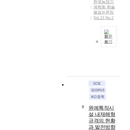
증
한국농업기
이
가
가
계학회 학술
용
적
발표논문집
와
상
지
Vol.23 No.2
환
태
않
경
를
은
관
인
실
련
원문
식
정
정
보기
할
이
농
책
수
다
업
강
있
.
기
화
을
우
계
에
지
리
의
따
를
나
보
라
검
라
급
노
토
에
이
후
하
서
많
농
였
농
이
업
다
업
이
기
8
원예특작시
.
기
루
계
설 내재해형
G
계
어
및
P
대
지
규격의 현황
폐
S
리
고
과 발전방향
농