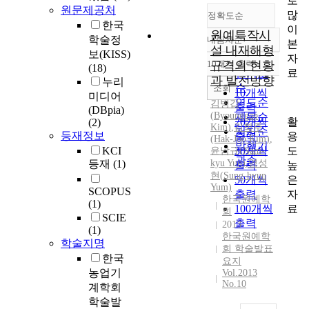
로
원문제공처
많
정확도순
한국
이
원예특작시
학술정
내림차순
본
정확도
설 내재해형
보(KISS)
자
순
10개씩 출력
규격의 현황
(18)
내림차순
료
인기도
과 발전방향
누리
순
조회
10개씩
미디어
연도순
김병갑
출력
(DBpia)
(
Byounggap
제목순
활
20개씩
(2)
Kim
)
,
김학주
저자순
등재정보
용
출력
(Hak-Joo
Kim
)
,
발행기
도
KCI
30개씩
윤남규(Nam-
관순
등재
(1)
kyu Yun)
,
염성
높
출력
현(Sung-hyun
은
50개씩
Yum)
SCOPUS
자
출력
한국원예학
(1)
료
100개씩
회
SCIE
출력
2013
(1)
한국원예학
학술지명
회 학술발표
한국
요지
농업기
Vol.2013
No.10
계학회
학술발