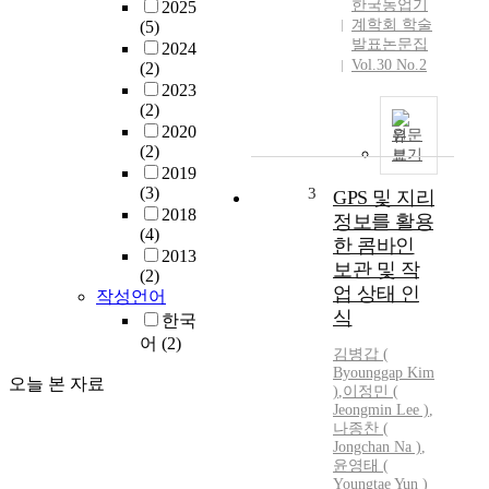
한국농업기
2025
계학회 학술
(5)
발표논문집
2024
Vol.30 No.2
(2)
2023
(2)
2020
원문
(2)
보기
2019
(3)
3
GPS 및 지리
2018
정보를 활용
(4)
한 콤바인
2013
보관 및 작
(2)
업 상태 인
작성언어
식
한국
어
(2)
김병갑
(
Byounggap
Kim
오늘 본 자료
)
,
이정민 (
Jeongmin Lee )
,
나종찬 (
Jongchan Na )
,
윤영태 (
Youngtae Yun )