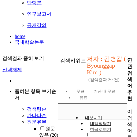
단행본
연구보고서
공개강의
home
국내학술논문
저자 : 김병갑 (
검색결과 좁혀 보기
연
검색키워드
Byounggap
관
선택해제
Kim )
검
색
(검색결과
20
건)
어
좁혀본 항목 보기순
무료
기관 내 무료
추
서
유료
천
검색량순
이
가나다순
검
내보내기
원문유무
내책장담기
색
원문
한글로보기
어
있음
(20)
1