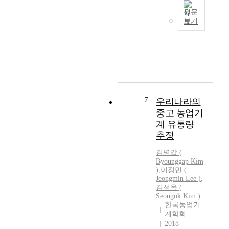
를
심
지
화
원문
리
등
보기
최
정
에
근
보
따
미
와
라
세
결
중
먼
합
고
지
하
농
등
여
업
환
7
우리나라의
작
기
경
중고 농업기
업
계
오
계 유통량
상
를
염
태
구
추정
에
나
입
대
김병갑
(
보
하
한
Byounggap
Kim
관
여
사
)
,
이정민 (
등
사
Jeongmin Lee )
,
회
농
용
김성옥 (
적
업
하
Seongok
Kim
)
인
한국농업기
기
는
관
계학회
계
농
심
2018
의
가