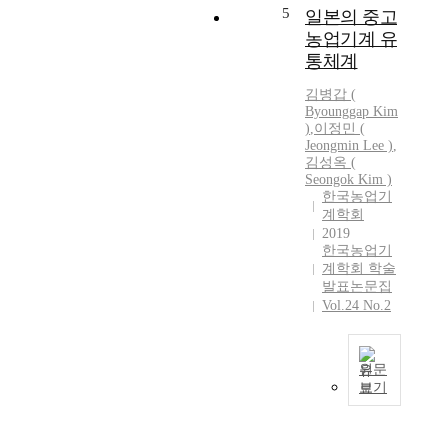
5
일본의 중고
하
농업기계 유
는
경
통체계
우
김병갑
(
가
Byounggap
Kim
증
)
,
이정민 (
가
Jeongmin Lee )
,
하
김성옥 (
고
Seongok
Kim
)
한국농업기
있
계학회
다
2019
.
한국농업기
본
계학회 학술
연
발표논문집
구
Vol.24 No.2
에
서
는
원문
콤
보기
바
영
인
농
에
규