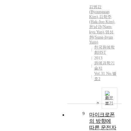
수
점
이
업
김병갑
신
에
용
기
(
Byounggap
기
서
패
계
Kim
)
,
김학주
는
신
턴
(Hak-Joo
Kim
)
,
의
국
품
이
윤남규(Nam-
처
내
농
변
kyu Yun)
,
염성
리
에
업
화
현(Sung-hyun
에
Yum)
서
기
함
관
한국원예학
위
계
에
한
회HST
치
판
따
논
2013
추
매
라
의
원예과학기
적
할
중
술지
가
용
때
고
Vol.31 No.별
활
으
인
농
호2
발
로
수
기
하
판
해
계
다
매
오
를
원문
.
되
는
구
보기
폐
고
중
입
농
있
고
하
9
마이크로폰
업
는
농
여
의 방향에
기
로
업
사
따른 운전자
계
드
기
용