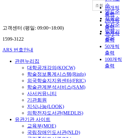
명
라
신
있
로
순
조회
함
10개씩
에
호
다
중
연도순
수
출력
서
가
.
고
제목순
를
20개씩
는
수
우
농
저자순
추
거
출력
고객센터 (평일: 09:00~18:00)
신
리
기
발행기
정
의
30개씩
된
나
계
관순
하
1599-3122
연
출력
날
라
재
고
구
50개씩
짜
의
활
ARS 번호안내
자
가
출력
는
유
용
하
이
100개씩
총
통
체
관련누리집
였
루
출력
1
체
계
대학공개강의(KOCW)
다
어
8
계
구
학술정보통계시스템(Rinfo)
.
지
일
개
축
외국학술지지원센터(FRIC)
수
지
간
선
을
학술관계분석서비스(SAM)
명
않
이
을
위
사서커뮤니티
함
았
었
위
한
수
기관회원
다
다
하
통
중
지식나눔(LOOK)
.
.
여
계
가
의학전자도서관(MEDLIS)
소
콤
참
생
장
음
유관기관 사이트
바
조
산
널
노
교육부(MOE)
인
가
을
리
출
국립장애인도서관(NLD)
의
가
추
쓰
수