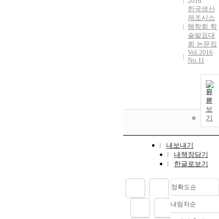
2016
한국생산
제조시스
템학회 학
술발표대
회 논문집
Vol.2016
No.11
원
문
보
기
내보내기
내책장담기
한글로보기
정확도순
내림차순
정확도
순