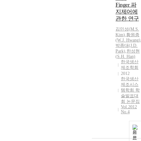
Finger 파
지제어에
관한 연구
김민성
(
M.S
.
Kim
)
,
황원종
(W.J. Hwang)
박종대(J.D.
Park)
,
한성현
(
S
.H. Han)
한국생산
제조학회
2012
한국생산
제조시스
템학회 학
술발표대
회 논문집
Vol.2012
No.4
원
문