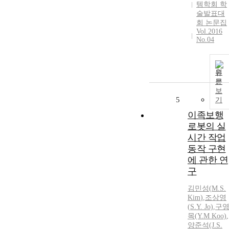
템학회 학
술발표대
회 논문집
Vol.2016
No.04
원
문
보
5
기
이족보행
로봇의 실
시간 작업
동작 구현
에 관한 연
구
김민성
(
M.S
.
Kim
)
,
조상영
(
S
.Y. Jo)
,
구
목(Y.
M
Koo)
,
양준석(J.
S
.