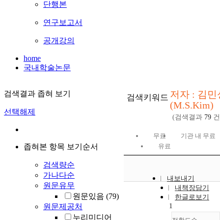
단행본
연구보고서
공개강의
home
국내학술논문
저자 : 김민
검색결과 좁혀 보기
검색키워드
(M.S.Kim)
선택해제
(검색결과
79
건
무료
기관 내 무료
좁혀본 항목 보기순서
유료
검색량순
가나다순
내보내기
원문유무
내책장담기
원문있음
(79)
한글로보기
1
원문제공처
누리미디어