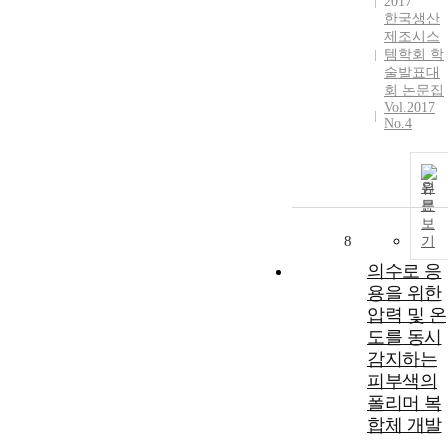
2017
한국생산
제조시스
템학회 학
술발표대
회 논문집
Vol.2017
No.4
원
문
보
8
기
의수로 응
용을 위한
압력 및 온
도를 동시
감지하는
피부색의
폴리머 복
합체 개발