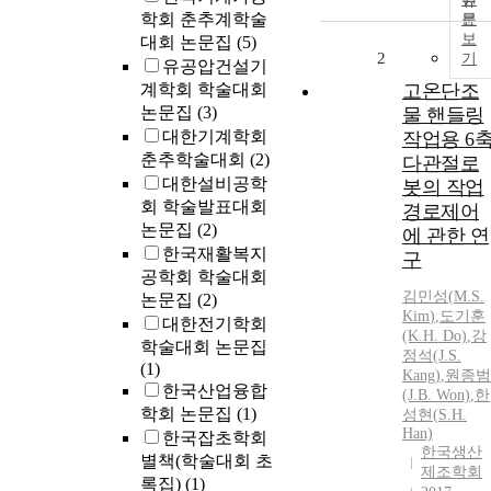
학회 춘추계학술
문
보
대회 논문집
(5)
2
기
유공압건설기
계학회 학술대회
고온단조
논문집
(3)
물 핸들링
대한기계학회
작업용 6
춘추학술대회
(2)
다관절로
대한설비공학
봇의 작업
회 학술발표대회
경로제어
논문집
(2)
에 관한 연
한국재활복지
구
공학회 학술대회
김민성
(
M.S
.
논문집
(2)
Kim
)
,
도기훈
대한전기학회
(K.H. Do)
,
강
학술대회 논문집
정석(J.
S
.
(1)
Kang)
,
원종범
한국산업융합
(J.B. Won)
,
한
학회 논문집
(1)
성현(
S
.H.
Han)
한국잡초학회
한국생산
별책(학술대회 초
제조학회
록집)
(1)