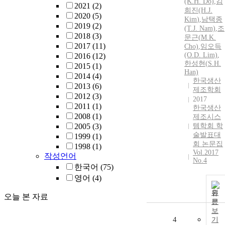
(K.H. Do)
,
김
2021
(2)
희진(H.J.
2020
(5)
Kim
)
,
남택종
2019
(2)
(T.J. Nam)
,
조
2018
(3)
문근(
M
.K.
2017
(11)
Cho)
,
임오득
(O.D. Lim)
,
2016
(12)
한성현(
S
.H.
2015
(1)
Han)
2014
(4)
한국생산
2013
(6)
제조학회
2012
(3)
2017
2011
(1)
한국생산
2008
(1)
제조시스
2005
(3)
템학회 학
술발표대
1999
(1)
회 논문집
1998
(1)
Vol.2017
작성언어
No.4
한국어
(75)
영어
(4)
원
오늘 본 자료
문
보
4
기