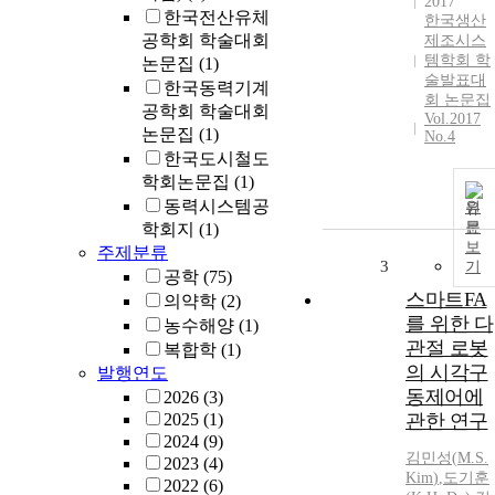
2017
한국전산유체
한국생산
공학회 학술대회
제조시스
템학회 학
논문집
(1)
술발표대
한국동력기계
회 논문집
공학회 학술대회
Vol.2017
논문집
(1)
No.4
한국도시철도
학회논문집
(1)
동력시스템공
원
문
학회지
(1)
보
주제분류
3
기
공학
(75)
스마트FA
의약학
(2)
를 위한 다
농수해양
(1)
관절 로봇
복합학
(1)
의 시각구
발행연도
동제어에
2026
(3)
2025
(1)
관한 연구
2024
(9)
김민성
(
M.S
.
2023
(4)
Kim
)
,
도기훈
2022
(6)