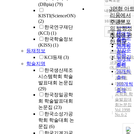
정확도순
(DBpia)
(79)
3면형 아
내림차순
정확도
리움에서
KISTI(ScienceON)
순
(2)
10개씩 출력
주광분포
내림차
인기도
한국연구재단
의 방향성
순
조회
(KCI)
(1)
10개씩
해석에 관
연도순
한국학술정보
출력
한 연구
제목순
(KISS)
(1)
20개씩
저자순
등재정보
김민성
출력
발행기
KCI등재
(3)
(
M.S.Kim
)
,
송
30개씩
규동
관순
학술지명
출력
(K.D.Song)
한국생산제조
50개씩
대한설비
시스템학회 학술
출력
공학회
발표대회 논문집
1998
100개씩
(29)
대한설비
출력
공학회 학
한국정밀공학
술발표대
회 학술발표대회
회논문집
논문집
(23)
Vol.1998
한국소성가공
No.6-2
학회 학술대회 논
문집
(6)
한국기계가공
원