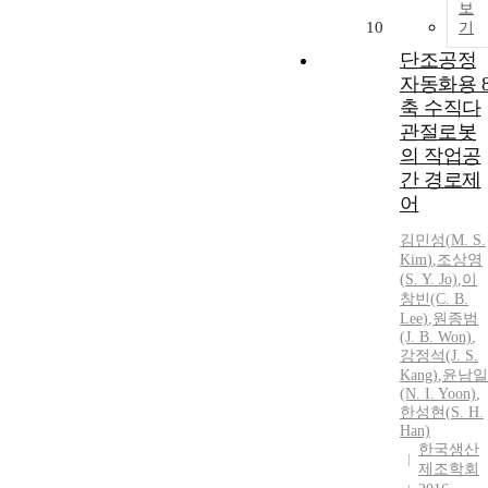
보
10
기
단조공정
자동화용 
축 수직다
관절로봇
의 작업공
간 경로제
어
김민성
(
M
.
S
.
Kim
)
,
조상영
(
S
. Y. Jo)
,
이
창빈(C. B.
Lee)
,
원종범
(J. B. Won)
,
강정석(J.
S
.
Kang)
,
윤남일
(N. I. Yoon)
,
한성현(
S
. H.
Han)
한국생산
제조학회