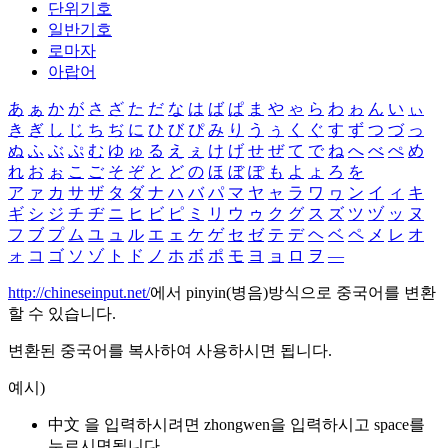
단위기호
일반기호
로마자
아랍어
あ
ぁ
か
が
さ
ざ
た
だ
な
は
ば
ぱ
ま
や
ゃ
ら
わ
ゎ
ん
い
ぃ
き
ぎ
し
じ
ち
ぢ
に
ひ
び
ぴ
み
り
う
ぅ
く
ぐ
す
ず
つ
づ
っ
ぬ
ふ
ぶ
ぷ
む
ゆ
ゅ
る
え
ぇ
け
げ
せ
ぜ
て
で
ね
へ
べ
ぺ
め
れ
お
ぉ
こ
ご
そ
ぞ
と
ど
の
ほ
ぼ
ぽ
も
よ
ょ
ろ
を
ア
ァ
カ
サ
ザ
タ
ダ
ナ
ハ
バ
パ
マ
ヤ
ャ
ラ
ワ
ヮ
ン
イ
ィ
キ
ギ
シ
ジ
チ
ヂ
ニ
ヒ
ビ
ピ
ミ
リ
ウ
ゥ
ク
グ
ス
ズ
ツ
ヅ
ッ
ヌ
フ
ブ
プ
ム
ユ
ュ
ル
エ
ェ
ケ
ゲ
セ
ゼ
テ
デ
ヘ
ベ
ペ
メ
レ
オ
ォ
コ
ゴ
ソ
ゾ
ト
ド
ノ
ホ
ボ
ポ
モ
ヨ
ョ
ロ
ヲ
―
http://chineseinput.net/
에서 pinyin(병음)방식으로 중국어를 변환
할 수 있습니다.
변환된 중국어를 복사하여 사용하시면 됩니다.
예시)
中文 을 입력하시려면
zhongwen
을 입력하시고 space를
누르시면됩니다.