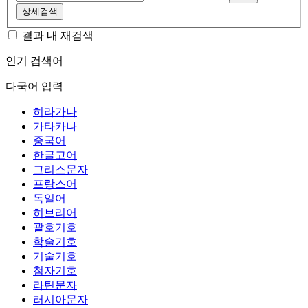
상세검색
결과 내 재검색
인기 검색어
다국어 입력
히라가나
가타카나
중국어
한글고어
그리스문자
프랑스어
독일어
히브리어
괄호기호
학술기호
기술기호
첨자기호
라틴문자
러시아문자