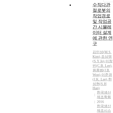
수직다관
절로봇의
작업경로
및 작업공
간 시뮬레
이터 설계
에 관한 연
구
김민성
(
M.S
.
Kim
)
,
조상영
(
S
.Y Jo)
,
이창
빈(C.B. Lee)
,
원종범(J.B.
Won)
,
이준경
(J.K. Lee)
,
한
성현(
S
.H
Han)
한국생산
제조학회
2016
한국생산
제조시스