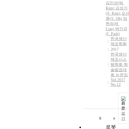
김민성
(
M
.
Kim
)
,
김성기
(
S
.
Kim
)
,
오
종(
S
. Oh)
,
임
현의(H.
Lim)
,
박인규
(I. Park)
한국생산
제조학회
2017
한국생산
제조시스
템학회 학
술발표대
회 논문집
Vol.2017
No.12
원
문
보
9
기
로봇