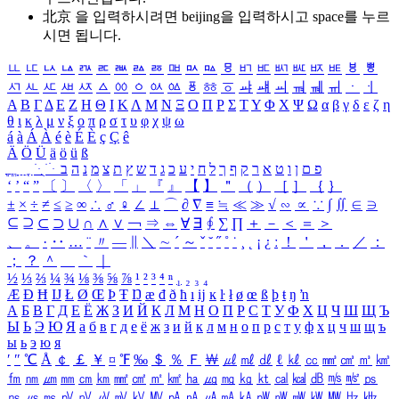
北京 을 입력하시려면
beijing
을 입력하시고 space를 누르
시면 됩니다.
ㅥ
ㅦ
ㅧ
ㅨ
ㅩ
ㅪ
ㅫ
ㅬ
ㅭ
ㅮ
ㅯ
ㅰ
ㅱ
ㅲ
ㅳ
ㅴ
ㅵ
ㅶ
ㅷ
ㅸ
ㅹ
ㅺ
ㅻ
ㅼ
ㅽ
ㅾ
ㅿ
ㆀ
ㆁ
ㆂ
ㆃ
ㆄ
ㆅ
ㆆ
ㆇ
ㆈ
ㆉ
ㆊ
ㆋ
ㆌ
ㆍ
ㆎ
Α
Β
Γ
Δ
Ε
Ζ
Η
Θ
Ι
Κ
Λ
Μ
Ν
Ξ
Ο
Π
Ρ
Σ
Τ
Υ
Φ
Χ
Ψ
Ω
α
β
γ
δ
ε
ζ
η
θ
ι
κ
λ
μ
ν
ξ
ο
π
ρ
σ
τ
υ
φ
χ
ψ
ω
á
à
Á
À
é
è
É
È
ç
Ç
ê
Ä
Ö
Ü
ä
ö
ü
ß
ְ
ֳ
ֲ
ֱ
ָ
ַ
ֵ
ֶ
ִ
ֹ
ּ
ֻ
ׂ
ׁ
ּ
ב
ה
נ
מ
צ
ת
ץ
ש
ד
ג
כ
ע
י
ח
ל
ך
ף
ק
ר
א
ט
ו
ן
ם
פ
‘
’
“
”
〔
〕
〈
〉
「
」
『
』
【
】
＂
（
）
［
］
｛
｝
±
×
÷
≠
≤
≥
∞
∴
♂
♀
∠
⊥
⌒
∂
∇
≡
≒
≪
≫
√
∽
∝
∵
∫
∬
∈
∋
⊆
⊇
⊂
⊃
∪
∩
∧
∨
￢
⇒
⇔
∀
∃
∮
∑
∏
＋
－
＜
＝
＞
、
。
·
‥
…
¨
〃
―
∥
＼
∼
´
～
ˇ
˘
˝
˚
˙
¸
˛
¡
¿
ː
！
＇
，
．
／
：
；
？
＾
＿
｀
｜
½
⅓
⅔
¼
¾
⅛
⅜
⅝
⅞
¹
²
³
⁴
ⁿ
₁
₂
₃
₄
Æ
Ð
Ħ
Ĳ
Ł
Ø
Œ
Þ
Ŧ
Ŋ
æ
đ
ð
ħ
ı
ĳ
ĸ
ŀ
ł
ø
œ
ß
þ
ŧ
ŋ
ŉ
А
Б
В
Г
Д
Е
Ё
Ж
З
И
Й
К
Л
М
Н
О
П
Р
С
Т
У
Ф
Х
Ц
Ч
Ш
Щ
Ъ
Ы
Ь
Э
Ю
Я
а
б
в
г
д
е
ё
ж
з
и
й
к
л
м
н
о
п
р
с
т
у
ф
х
ц
ч
ш
щ
ъ
ы
ь
э
ю
я
′
″
℃
Å
￠
￡
￥
¤
℉
‰
＄
％
Ｆ
￦
㎕
㎖
㎗
ℓ
㎘
㏄
㎣
㎤
㎥
㎦
㎙
㎚
㎛
㎜
㎝
㎞
㎟
㎠
㎡
㎢
㏊
㎍
㎎
㎏
㏏
㎈
㎉
㏈
㎧
㎨
㎰
㎱
㎲
㎳
㎴
㎵
㎶
㎷
㎸
㎹
㎀
㎁
㎂
㎃
㎄
㎺
㎻
㎽
㎾
㎿
㎐
㎑