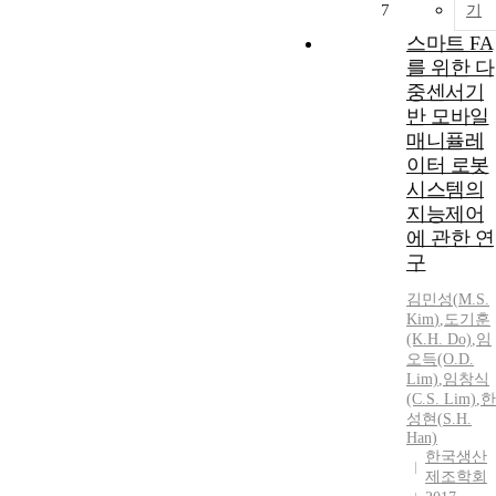
7
기
스마트 FA
를 위한 다
중센서기
반 모바일
매니퓰레
이터 로봇
시스템의
지능제어
에 관한 연
구
김민성
(
M.S
.
Kim
)
,
도기훈
(K.H. Do)
,
임
오득(O.D.
Lim)
,
임창식
(C.
S
. Lim)
,
한
성현(
S
.H.
Han)
한국생산
제조학회