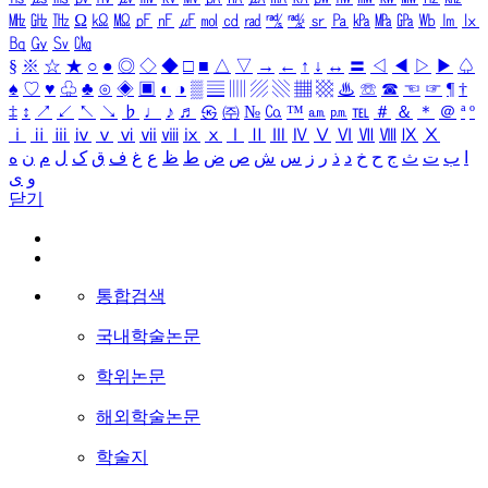
㎒
㎓
㎔
Ω
㏀
㏁
㎊
㎋
㎌
㏖
㏅
㎭
㎮
㎯
㏛
㎩
㎪
㎫
㎬
㏝
㏐
㏓
㏃
㏉
㏜
㏆
§
※
☆
★
○
●
◎
◇
◆
□
■
△
▽
→
←
↑
↓
↔
〓
◁
◀
▷
▶
♤
♠
♡
♥
♧
♣
⊙
◈
▣
◐
◑
▒
▤
▥
▨
▧
▦
▩
♨
☏
☎
☜
☞
¶
†
‡
↕
↗
↙
↖
↘
♭
♩
♪
♬
㉿
㈜
№
㏇
™
㏂
㏘
℡
＃
＆
＊
＠
ª
º
ⅰ
ⅱ
ⅲ
ⅳ
ⅴ
ⅵ
ⅶ
ⅷ
ⅸ
ⅹ
Ⅰ
Ⅱ
Ⅲ
Ⅳ
Ⅴ
Ⅵ
Ⅶ
Ⅷ
Ⅸ
Ⅹ
ا
ب
ت
ث
ج
ح
خ
د
ذ
ر
ز
س
ش
ص
ض
ط
ظ
ع
غ
ف
ق
ک
ل
م
ن
ه
و
ی
닫기
통합검색
국내학술논문
학위논문
해외학술논문
학술지