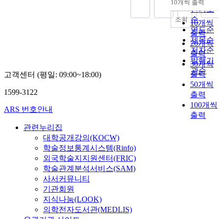
10개씩 출력
내림차
인기도
순
조회
10개씩
연도순
출력
제목순
20개씩
저자순
출력
발행기
30개씩
관순
출력
고객센터 (평일: 09:00~18:00)
50개씩
1599-3122
출력
100개씩
ARS 번호안내
출력
관련누리집
대학공개강의(KOCW)
학술정보통계시스템(Rinfo)
외국학술지지원센터(FRIC)
학술관계분석서비스(SAM)
사서커뮤니티
기관회원
지식나눔(LOOK)
의학전자도서관(MEDLIS)