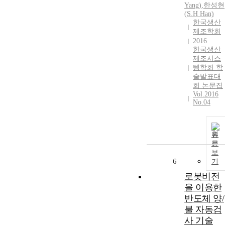
Yang)
,
한성현
(
S
.H Han)
한국생산
제조학회
2016
한국생산
제조시스
템학회 학
술발표대
회 논문집
Vol.2016
No.04
원
문
보
6
기
로봇비전
을 이용한
반도체 양/
불 자동검
사 기술