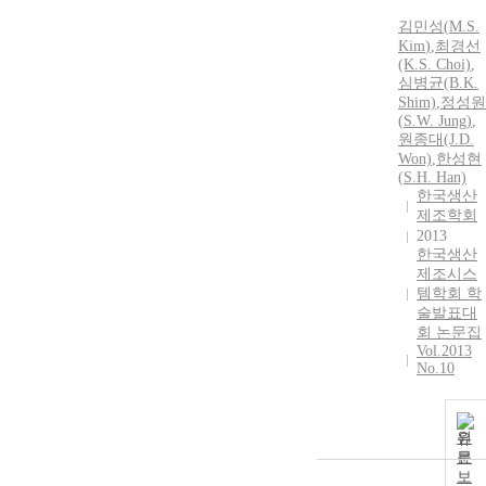
김민성
(
M.S
.
Kim
)
,
최경선
(K.
S
. Choi)
,
심병균(B.K.
Shim)
,
정성원
(
S
.W. Jung)
,
원종대(J.D.
Won)
,
한성현
(
S
.H. Han)
한국생산
제조학회
2013
한국생산
제조시스
템학회 학
술발표대
회 논문집
Vol.2013
No.10
원
문
보