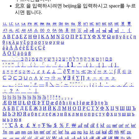
北京 을 입력하시려면
beijing
을 입력하시고 space를 누르
시면 됩니다.
ㅥ
ㅦ
ㅧ
ㅨ
ㅩ
ㅪ
ㅫ
ㅬ
ㅭ
ㅮ
ㅯ
ㅰ
ㅱ
ㅲ
ㅳ
ㅴ
ㅵ
ㅶ
ㅷ
ㅸ
ㅹ
ㅺ
ㅻ
ㅼ
ㅽ
ㅾ
ㅿ
ㆀ
ㆁ
ㆂ
ㆃ
ㆄ
ㆅ
ㆆ
ㆇ
ㆈ
ㆉ
ㆊ
ㆋ
ㆌ
ㆍ
ㆎ
Α
Β
Γ
Δ
Ε
Ζ
Η
Θ
Ι
Κ
Λ
Μ
Ν
Ξ
Ο
Π
Ρ
Σ
Τ
Υ
Φ
Χ
Ψ
Ω
α
β
γ
δ
ε
ζ
η
θ
ι
κ
λ
μ
ν
ξ
ο
π
ρ
σ
τ
υ
φ
χ
ψ
ω
á
à
Á
À
é
è
É
È
ç
Ç
ê
Ä
Ö
Ü
ä
ö
ü
ß
ְ
ֳ
ֲ
ֱ
ָ
ַ
ֵ
ֶ
ִ
ֹ
ּ
ֻ
ׂ
ׁ
ּ
ב
ה
נ
מ
צ
ת
ץ
ש
ד
ג
כ
ע
י
ח
ל
ך
ף
ק
ר
א
ט
ו
ן
ם
פ
‘
’
“
”
〔
〕
〈
〉
「
」
『
』
【
】
＂
（
）
［
］
｛
｝
±
×
÷
≠
≤
≥
∞
∴
♂
♀
∠
⊥
⌒
∂
∇
≡
≒
≪
≫
√
∽
∝
∵
∫
∬
∈
∋
⊆
⊇
⊂
⊃
∪
∩
∧
∨
￢
⇒
⇔
∀
∃
∮
∑
∏
＋
－
＜
＝
＞
、
。
·
‥
…
¨
〃
―
∥
＼
∼
´
～
ˇ
˘
˝
˚
˙
¸
˛
¡
¿
ː
！
＇
，
．
／
：
；
？
＾
＿
｀
｜
½
⅓
⅔
¼
¾
⅛
⅜
⅝
⅞
¹
²
³
⁴
ⁿ
₁
₂
₃
₄
Æ
Ð
Ħ
Ĳ
Ł
Ø
Œ
Þ
Ŧ
Ŋ
æ
đ
ð
ħ
ı
ĳ
ĸ
ŀ
ł
ø
œ
ß
þ
ŧ
ŋ
ŉ
А
Б
В
Г
Д
Е
Ё
Ж
З
И
Й
К
Л
М
Н
О
П
Р
С
Т
У
Ф
Х
Ц
Ч
Ш
Щ
Ъ
Ы
Ь
Э
Ю
Я
а
б
в
г
д
е
ё
ж
з
и
й
к
л
м
н
о
п
р
с
т
у
ф
х
ц
ч
ш
щ
ъ
ы
ь
э
ю
я
′
″
℃
Å
￠
￡
￥
¤
℉
‰
＄
％
Ｆ
￦
㎕
㎖
㎗
ℓ
㎘
㏄
㎣
㎤
㎥
㎦
㎙
㎚
㎛
㎜
㎝
㎞
㎟
㎠
㎡
㎢
㏊
㎍
㎎
㎏
㏏
㎈
㎉
㏈
㎧
㎨
㎰
㎱
㎲
㎳
㎴
㎵
㎶
㎷
㎸
㎹
㎀
㎁
㎂
㎃
㎄
㎺
㎻
㎽
㎾
㎿
㎐
㎑