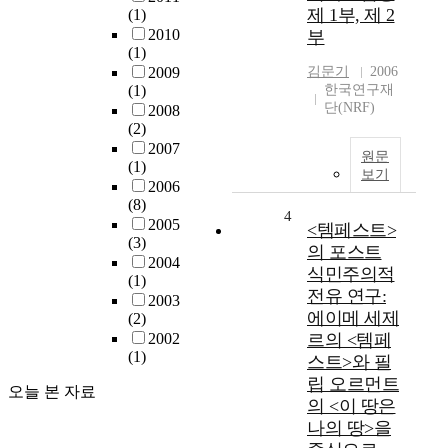
제 1부, 제 2
(1)
2010
부
(1)
2009
김문기
2006
(1)
한국연구재
단(NRF)
2008
(2)
2007
원문
(1)
보기
2006
(8)
4
2005
<템페스트>
(3)
의 포스트
2004
식민주의적
(1)
전유 연구:
2003
에이메 세제
(2)
2002
르의 <템페
(1)
스트>와 필
립 오르먼트
오늘 본 자료
의 <이 땅은
나의 땅>을