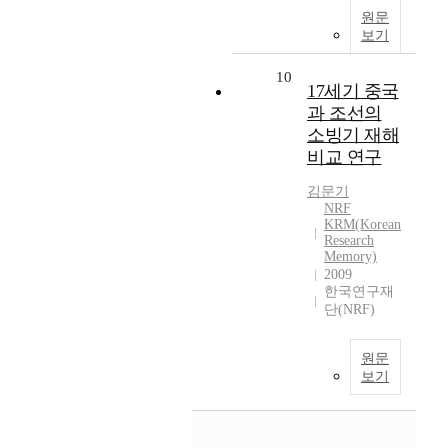
원문
보기
10
17세기 중국
과 조선의
소빙기 재해
비교 연구
김문기
NRF
KRM(Korean
Research
Memory)
2009
한국연구재
단(NRF)
원문
보기