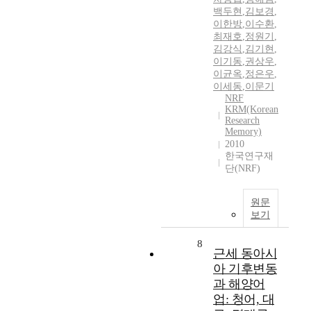
백두현
,
김보경
,
이한방
,
이수환
,
최재호
,
정원기
,
김강식
,
김기현
,
이기동
,
권상우
,
이균옥
,
정은우
,
이세동
,
이문기
NRF
KRM(Korean
Research
Memory)
2010
한국연구재
단(NRF)
원문
보기
8
근세 동아시
아 기후변동
과 해양어
업: 청어, 대