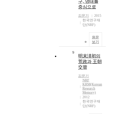
구, 명태를
중심으로
김문기
2015
한국연구재
단(NRF)
원문
보기
9
明末淸初의
荒政과 王朝
交替
김문기
NRF
KRM(Korean
Research
Memory)
2012
한국연구재
단(NRF)