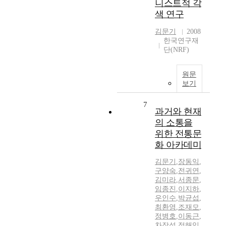
니스트적 각
색 연구
김문기
2008
한국연구재
단(NRF)
원문
보기
7
과거와 현재
의 소통을
위한 전통문
화 아카데미
김문기
,
장동익
,
구양숙
,
전귀연
,
김미라
,
서종문
,
임종진
,
이지하
,
우인수
,
박균섭
,
최환영
,
조재모
,
정병호
,
이동근
,
차장섭
,
정해임
,