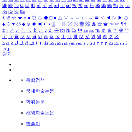
㎒
㎓
㎔
Ω
㏀
㏁
㎊
㎋
㎌
㏖
㏅
㎭
㎮
㎯
㏛
㎩
㎪
㎫
㎬
㏝
㏐
㏓
㏃
㏉
㏜
㏆
§
※
☆
★
○
●
◎
◇
◆
□
■
△
▽
→
←
↑
↓
↔
〓
◁
◀
▷
▶
♤
♠
♡
♥
♧
♣
⊙
◈
▣
◐
◑
▒
▤
▥
▨
▧
▦
▩
♨
☏
☎
☜
☞
¶
†
‡
↕
↗
↙
↖
↘
♭
♩
♪
♬
㉿
㈜
№
㏇
™
㏂
㏘
℡
＃
＆
＊
＠
ª
º
ⅰ
ⅱ
ⅲ
ⅳ
ⅴ
ⅵ
ⅶ
ⅷ
ⅸ
ⅹ
Ⅰ
Ⅱ
Ⅲ
Ⅳ
Ⅴ
Ⅵ
Ⅶ
Ⅷ
Ⅸ
Ⅹ
ا
ب
ت
ث
ج
ح
خ
د
ذ
ر
ز
س
ش
ص
ض
ط
ظ
ع
غ
ف
ق
ک
ل
م
ن
ه
و
ی
닫기
통합검색
국내학술논문
학위논문
해외학술논문
학술지