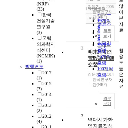
로
정확도
(NRF)
많
순
김문기
2006
(33)
10개씩 출력
내림차순
이
한국연구재
인기도
한국
단(NRF)
본
순
조회
건설기술
10개씩
자
연도순
연구원
출력
료
제목순
원문
(3)
20개씩
보기
저자순
국립
출력
발행기
의과학지
30개씩
2
관순
식센터
활
출력
明末淸初의
(NCMIK)
용
50개씩
荒政과 王朝
(1)
도
출력
交替
발행연도
높
100개씩
2017
은
김문기
출력
2014
(1)
한국연구재
자
2015
단(NRF)
료
(3)
2014
원문
(1)
보기
2013
(2)
3
2012
역대시가한
(4)
역자료집성
2011