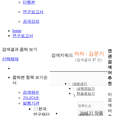
단행본
연구보고서
공개강의
home
연구보고서
검색결과 좁혀 보기
연
저자 : 김문기
검색키워드
관
선택해제
(검색결과
37
건)
검
색
어
좁혀본 항목 보기순
추
서
천
내보내기
내책장담기
검색량순
한글로보기
이
1
가나다순
검
발행기관
색
정확도순
한국
어
20세기 작품
연구재단
내림차순