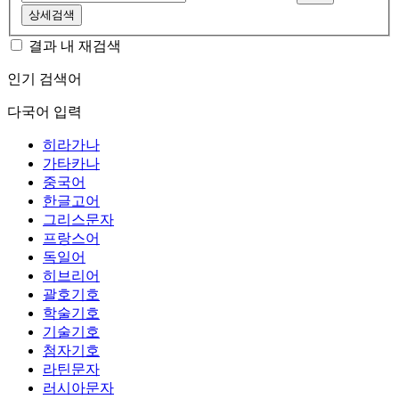
상세검색
결과 내 재검색
인기 검색어
다국어 입력
히라가나
가타카나
중국어
한글고어
그리스문자
프랑스어
독일어
히브리어
괄호기호
학술기호
기술기호
첨자기호
라틴문자
러시아문자