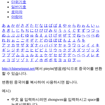
단위기호
일반기호
로마자
아랍어
あ
ぁ
か
が
さ
ざ
た
だ
な
は
ば
ぱ
ま
や
ゃ
ら
わ
ゎ
ん
い
ぃ
き
ぎ
し
じ
ち
ぢ
に
ひ
び
ぴ
み
り
う
ぅ
く
ぐ
す
ず
つ
づ
っ
ぬ
ふ
ぶ
ぷ
む
ゆ
ゅ
る
え
ぇ
け
げ
せ
ぜ
て
で
ね
へ
べ
ぺ
め
れ
お
ぉ
こ
ご
そ
ぞ
と
ど
の
ほ
ぼ
ぽ
も
よ
ょ
ろ
を
ア
ァ
カ
サ
ザ
タ
ダ
ナ
ハ
バ
パ
マ
ヤ
ャ
ラ
ワ
ヮ
ン
イ
ィ
キ
ギ
シ
ジ
チ
ヂ
ニ
ヒ
ビ
ピ
ミ
リ
ウ
ゥ
ク
グ
ス
ズ
ツ
ヅ
ッ
ヌ
フ
ブ
プ
ム
ユ
ュ
ル
エ
ェ
ケ
ゲ
セ
ゼ
テ
デ
ヘ
ベ
ペ
メ
レ
オ
ォ
コ
ゴ
ソ
ゾ
ト
ド
ノ
ホ
ボ
ポ
モ
ヨ
ョ
ロ
ヲ
―
http://chineseinput.net/
에서 pinyin(병음)방식으로 중국어를 변환
할 수 있습니다.
변환된 중국어를 복사하여 사용하시면 됩니다.
예시)
中文 을 입력하시려면
zhongwen
을 입력하시고 space를
누르시면됩니다.