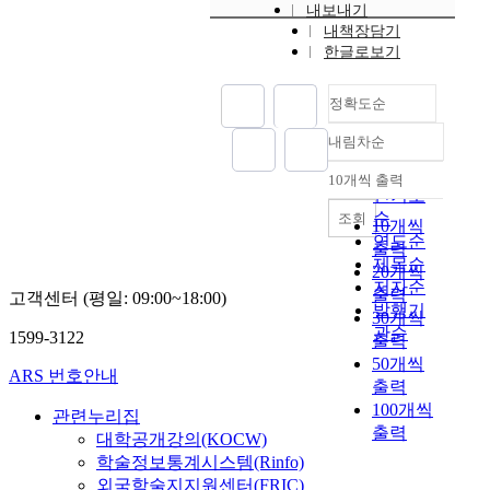
내보내기
내책장담기
한글로보기
정확도순
내림차순
정확도
순
10개씩 출력
내림차순
인기도
순
조회
10개씩
연도순
출력
제목순
20개씩
저자순
출력
고객센터 (평일: 09:00~18:00)
발행기
30개씩
관순
1599-3122
출력
50개씩
ARS 번호안내
출력
100개씩
관련누리집
출력
대학공개강의(KOCW)
학술정보통계시스템(Rinfo)
외국학술지지원센터(FRIC)