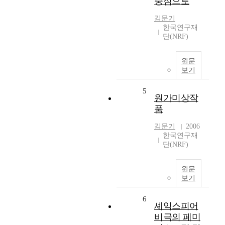
중심으로
김문기
한국연구재
단(NRF)
원문
보기
5
원가미상작
품
김문기
2006
한국연구재
단(NRF)
원문
보기
6
셰익스피어
비극의 페미