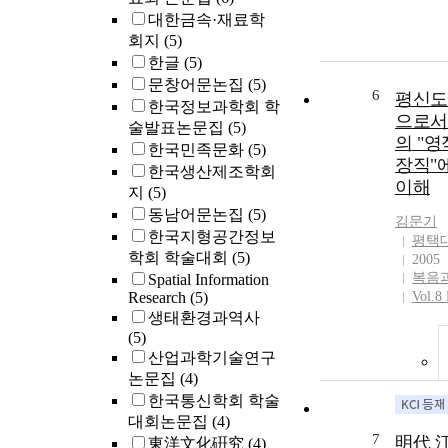
대한금속·재료학
회지
(5)
한글
(5)
문창어문논집
(5)
6
평신도
한국정보과학회 학
으로서
술발표논문집
(5)
의 "영
한국민족문화
(5)
장직"
한국생산제조학회
이해
지
(5)
동남어문논집
(5)
김문기
한국지형공간정보
평택
학회 학술대회
(5)
2005
복음
Spatial Information
Research
(5)
Vol.8
생태환경과역사
(5)
산업과학기술연구
논문집
(4)
한국통신학회 학술
대회논문집
(4)
7
明代 
東洋文化硏究
(4)