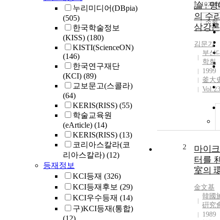
論 : 
10개씩
누리미디어(DBpia)
의 수
(505)
조회
삼강론
한국학술정보
(KISS)
(180)
김문기
KISTI(ScienceON)
부산
(146)
학회
한국연구재단
1999
(KCI)
(89)
釜大
교보문고(스콜라)
Vol.2
(64)
KERIS(RISS)
(55)
학술교육원
(eArticle)
(14)
KERIS(RISS)
(13)
코리아스칼라(코
2
마이크
리아스칼라)
(12)
터를 
등재정보
室의 
KCI등재
(326)
KCI등재후보
(29)
金文基
韓國
KCI우수등재
(14)
硏究
구)KCI등재(통합)
1989
(12)