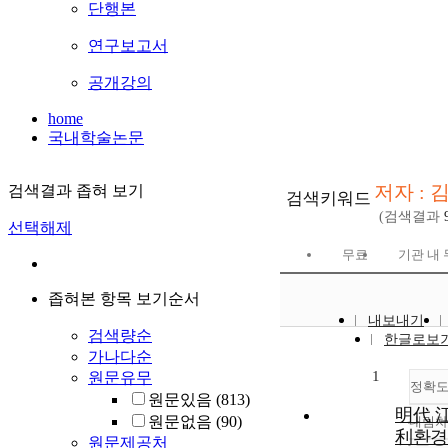
단행본
연구보고서
공개강의
home
국내학술논문
저자 : 
검색결과 좁혀 보기
검색키워드
(검색결과
선택해제
무료
기관 내
좁혀본 항목 보기순서
내보내기
검색량순
한글로보
가나다순
1
원문유무
정확
원문있음
(813)
明代 
원문없음
(90)
내림차
利환경
원문제공처