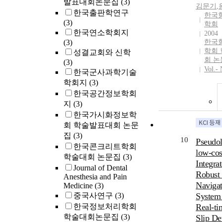
diesen Th
발표대회논문집
(3)
김문기
,
Luther fes
한국출판학연구
한국
Bekehrun
(3)
학회
lebenslän
한국연소학회지
2004
Prozeß de
(3)
한국
Gläubigen
학회
성결교회와 신학
회 논
behauptet 
(3)
Vol.- 
der Papst 
한국군사과학기술
Autorität 
학회지
(3)
Bibel be
한국공간정보학회
nicht ver
지
(3)
Pierson n
한국가시화정보학
Reformati
회 학술발표대회 논문
dritte gro
집
(3)
10
der Zeit’
Pseudol
한국콘크리트학회
Zitat von
low-co
학술대회 논문집
(3)
Rede. Nac
Integra
Journal of Dental
ist die R
Robust 
Anesthesia and Pain
eigentlic
Navigat
Medicine
(3)
epochema
중국사연구
(3)
System
Ereignis 
한국정보처리학회
Real-ti
Geschicht
학술대회논문집
(3)
Slip De
Vorbereit