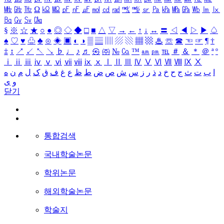
㎒
㎓
㎔
Ω
㏀
㏁
㎊
㎋
㎌
㏖
㏅
㎭
㎮
㎯
㏛
㎩
㎪
㎫
㎬
㏝
㏐
㏓
㏃
㏉
㏜
㏆
§
※
☆
★
○
●
◎
◇
◆
□
■
△
▽
→
←
↑
↓
↔
〓
◁
◀
▷
▶
♤
♠
♡
♥
♧
♣
⊙
◈
▣
◐
◑
▒
▤
▥
▨
▧
▦
▩
♨
☏
☎
☜
☞
¶
†
‡
↕
↗
↙
↖
↘
♭
♩
♪
♬
㉿
㈜
№
㏇
™
㏂
㏘
℡
＃
＆
＊
＠
ª
º
ⅰ
ⅱ
ⅲ
ⅳ
ⅴ
ⅵ
ⅶ
ⅷ
ⅸ
ⅹ
Ⅰ
Ⅱ
Ⅲ
Ⅳ
Ⅴ
Ⅵ
Ⅶ
Ⅷ
Ⅸ
Ⅹ
ا
ب
ت
ث
ج
ح
خ
د
ذ
ر
ز
س
ش
ص
ض
ط
ظ
ع
غ
ف
ق
ک
ل
م
ن
ه
و
ی
닫기
통합검색
국내학술논문
학위논문
해외학술논문
학술지