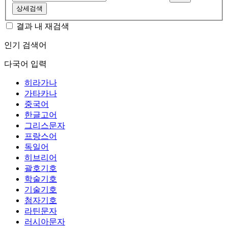
상세검색
결과 내 재검색
인기 검색어
다국어 입력
히라가나
가타카나
중국어
한글고어
그리스문자
프랑스어
독일어
히브리어
괄호기호
학술기호
기술기호
첨자기호
라틴문자
러시아문자