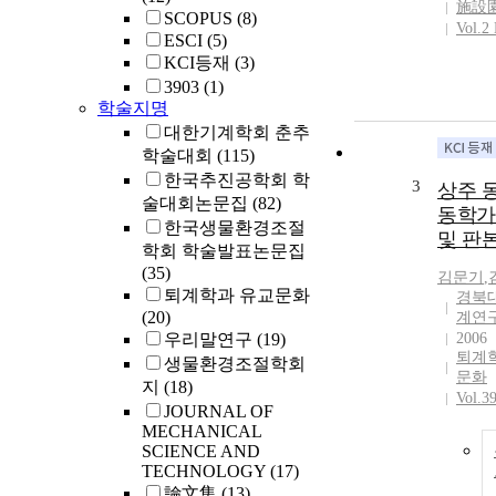
施設
SCOPUS
(8)
Vol.2
ESCI
(5)
KCI등재
(3)
3903
(1)
학술지명
대한기계학회 춘추
학술대회
(115)
한국추진공학회 학
3
상주 
술대회논문집
(82)
동학가
한국생물환경조절
및 판
학회 학술발표논문집
(35)
김문기
,
퇴계학과 유교문화
경북
(20)
계연
우리말연구
(19)
2006
퇴계
생물환경조절학회
문화
지
(18)
Vol.3
JOURNAL OF
MECHANICAL
SCIENCE AND
TECHNOLOGY
(17)
論文集
(13)