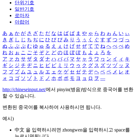
단위기호
일반기호
로마자
아랍어
あ
ぁ
か
が
さ
ざ
た
だ
な
は
ば
ぱ
ま
や
ゃ
ら
わ
ゎ
ん
い
ぃ
き
ぎ
し
じ
ち
ぢ
に
ひ
び
ぴ
み
り
う
ぅ
く
ぐ
す
ず
つ
づ
っ
ぬ
ふ
ぶ
ぷ
む
ゆ
ゅ
る
え
ぇ
け
げ
せ
ぜ
て
で
ね
へ
べ
ぺ
め
れ
お
ぉ
こ
ご
そ
ぞ
と
ど
の
ほ
ぼ
ぽ
も
よ
ょ
ろ
を
ア
ァ
カ
サ
ザ
タ
ダ
ナ
ハ
バ
パ
マ
ヤ
ャ
ラ
ワ
ヮ
ン
イ
ィ
キ
ギ
シ
ジ
チ
ヂ
ニ
ヒ
ビ
ピ
ミ
リ
ウ
ゥ
ク
グ
ス
ズ
ツ
ヅ
ッ
ヌ
フ
ブ
プ
ム
ユ
ュ
ル
エ
ェ
ケ
ゲ
セ
ゼ
テ
デ
ヘ
ベ
ペ
メ
レ
オ
ォ
コ
ゴ
ソ
ゾ
ト
ド
ノ
ホ
ボ
ポ
モ
ヨ
ョ
ロ
ヲ
―
http://chineseinput.net/
에서 pinyin(병음)방식으로 중국어를 변환
할 수 있습니다.
변환된 중국어를 복사하여 사용하시면 됩니다.
예시)
中文 을 입력하시려면
zhongwen
을 입력하시고 space를
누르시면됩니다.