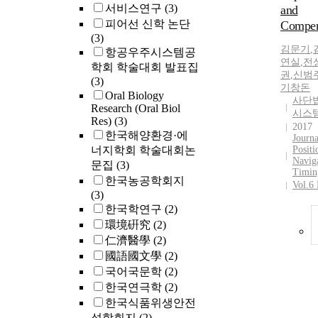
서비스연구
(3)
and
‘das mod
피어선 신학 논단
Missions
Compen
(3)
’ in 19. J
김문기
,
항공우주시스템공
피어선의
연실
,
전
학회 학술대회 발표집
에서 가장
권
,
신범
(3)
사적인 사
기창돈
Oral Biology
논제이다
사단
Research (Oral Biol
붙인 151
시스
Res)
(3)
31일은
2017
한국해양환경·에
시작을 
Journa
너지학회 학술대회논
Positi
적인 날이
Naviga
문집
(3)
루터는 9
Timin
한국농공학회지
서 회개란
Vol.6
(3)
애의 과업
한국학연구
(2)
를 근거로
신의 권
環境硏究
(2)
를 할 수
仁濟醫學
(2)
명히 하였
國語國文學
(2)
은 크롤리
국어국문학
(2)
용하여 
한국연극학
(2)
‘세 번째
한국식품위생안전
생 시간’
성학회지
(2)