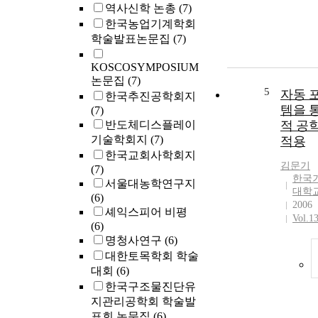
역사신학 논총
(7)
한국농업기계학회
학술발표논문집
(7)
KOSCOSYMPOSIUM
논문집
(7)
5
자동 
한국추진공학회지
템을 
(7)
반도체디스플레이
적 공
기술학회지
(7)
적용
한국교회사학회지
김문기
(7)
한국
서울대농학연구지
대학
(6)
2006
셰익스피어 비평
Vol.1
(6)
명청사연구
(6)
대한토목학회 학술
대회
(6)
한국구조물진단유
지관리공학회 학술발
표회 논문집
(6)