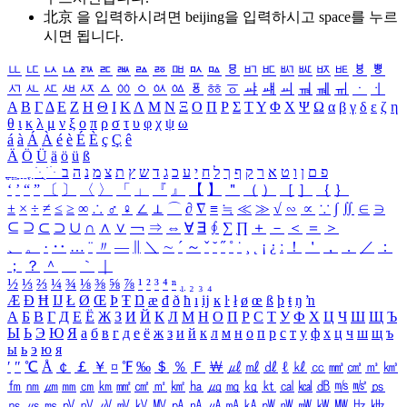
北京 을 입력하시려면
beijing
을 입력하시고 space를 누르
시면 됩니다.
ㅥ
ㅦ
ㅧ
ㅨ
ㅩ
ㅪ
ㅫ
ㅬ
ㅭ
ㅮ
ㅯ
ㅰ
ㅱ
ㅲ
ㅳ
ㅴ
ㅵ
ㅶ
ㅷ
ㅸ
ㅹ
ㅺ
ㅻ
ㅼ
ㅽ
ㅾ
ㅿ
ㆀ
ㆁ
ㆂ
ㆃ
ㆄ
ㆅ
ㆆ
ㆇ
ㆈ
ㆉ
ㆊ
ㆋ
ㆌ
ㆍ
ㆎ
Α
Β
Γ
Δ
Ε
Ζ
Η
Θ
Ι
Κ
Λ
Μ
Ν
Ξ
Ο
Π
Ρ
Σ
Τ
Υ
Φ
Χ
Ψ
Ω
α
β
γ
δ
ε
ζ
η
θ
ι
κ
λ
μ
ν
ξ
ο
π
ρ
σ
τ
υ
φ
χ
ψ
ω
á
à
Á
À
é
è
É
È
ç
Ç
ê
Ä
Ö
Ü
ä
ö
ü
ß
ְ
ֳ
ֲ
ֱ
ָ
ַ
ֵ
ֶ
ִ
ֹ
ּ
ֻ
ׂ
ׁ
ּ
ב
ה
נ
מ
צ
ת
ץ
ש
ד
ג
כ
ע
י
ח
ל
ך
ף
ק
ר
א
ט
ו
ן
ם
פ
‘
’
“
”
〔
〕
〈
〉
「
」
『
』
【
】
＂
（
）
［
］
｛
｝
±
×
÷
≠
≤
≥
∞
∴
♂
♀
∠
⊥
⌒
∂
∇
≡
≒
≪
≫
√
∽
∝
∵
∫
∬
∈
∋
⊆
⊇
⊂
⊃
∪
∩
∧
∨
￢
⇒
⇔
∀
∃
∮
∑
∏
＋
－
＜
＝
＞
、
。
·
‥
…
¨
〃
―
∥
＼
∼
´
～
ˇ
˘
˝
˚
˙
¸
˛
¡
¿
ː
！
＇
，
．
／
：
；
？
＾
＿
｀
｜
½
⅓
⅔
¼
¾
⅛
⅜
⅝
⅞
¹
²
³
⁴
ⁿ
₁
₂
₃
₄
Æ
Ð
Ħ
Ĳ
Ł
Ø
Œ
Þ
Ŧ
Ŋ
æ
đ
ð
ħ
ı
ĳ
ĸ
ŀ
ł
ø
œ
ß
þ
ŧ
ŋ
ŉ
А
Б
В
Г
Д
Е
Ё
Ж
З
И
Й
К
Л
М
Н
О
П
Р
С
Т
У
Ф
Х
Ц
Ч
Ш
Щ
Ъ
Ы
Ь
Э
Ю
Я
а
б
в
г
д
е
ё
ж
з
и
й
к
л
м
н
о
п
р
с
т
у
ф
х
ц
ч
ш
щ
ъ
ы
ь
э
ю
я
′
″
℃
Å
￠
￡
￥
¤
℉
‰
＄
％
Ｆ
￦
㎕
㎖
㎗
ℓ
㎘
㏄
㎣
㎤
㎥
㎦
㎙
㎚
㎛
㎜
㎝
㎞
㎟
㎠
㎡
㎢
㏊
㎍
㎎
㎏
㏏
㎈
㎉
㏈
㎧
㎨
㎰
㎱
㎲
㎳
㎴
㎵
㎶
㎷
㎸
㎹
㎀
㎁
㎂
㎃
㎄
㎺
㎻
㎽
㎾
㎿
㎐
㎑