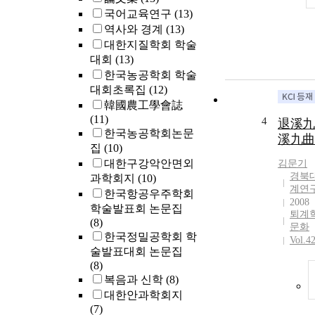
국어교육연구
(13)
역사와 경계
(13)
대한지질학회 학술
대회
(13)
한국농공학회 학술
대회초록집
(12)
韓國農工學會誌
(11)
4
退溪九
한국농공학회논문
溪九曲
집
(10)
대한구강악안면외
김문기
경북
과학회지
(10)
계연
한국항공우주학회
2008
학술발표회 논문집
퇴계
(8)
문화
한국정밀공학회 학
Vol.4
술발표대회 논문집
(8)
복음과 신학
(8)
대한안과학회지
(7)