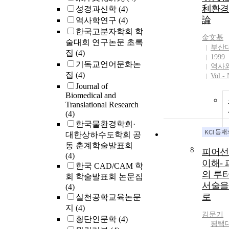
利환경
성경과신학
(4)
論
역사학연구
(4)
한국고분자학회 학
金文基
술대회 연구논문 초록
부산
집
(4)
1999
기독교언어문화논
역사
집
(4)
Vol.-
Journal of
Biomedical and
Translational Research
(4)
한국물환경학회·
대한상하수도학회 공
동 춘계학술발표회
8
피어선
(4)
이해-
한국 CAD/CAM 학
의 루
회 학술발표회 논문집
서술을
(4)
로
실천공학교육논문
지
(4)
김문기
횡단인문학
(4)
평택