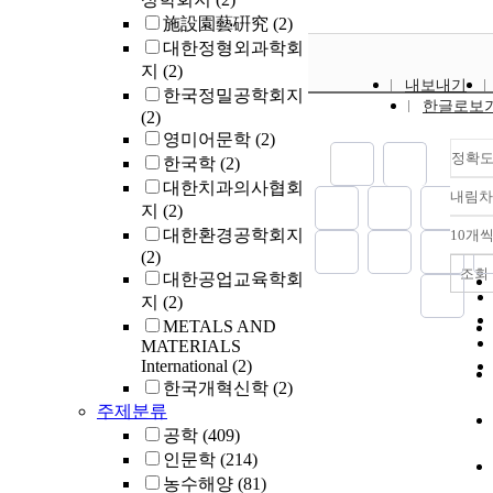
을 붙였다
施設園藝硏究
(2)
의하면 
대한정형외과학회
궁극적으
지
(2)
‘근대선교
내보내기
한국정밀공학회지
준비하는
한글로보
(2)
기적인 
영미어문학
(2)
정확
한국학
(2)
대한치과의사협회
내림차
지
(2)
대한환경공학회지
10개씩
(2)
조회
대한공업교육학회
지
(2)
METALS AND
MATERIALS
International
(2)
한국개혁신학
(2)
주제분류
공학
(409)
인문학
(214)
농수해양
(81)