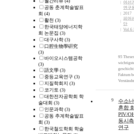
월간리뷰
(4)
어선
공동 춘계학술발표
연구
회
(4)
2017
피어선
활천
(3)
단
한국태양에너지학
Vol.6
회 논문집
(3)
대구사학
(3)
口腔生物學硏究
(3)
95 Thesen
바이오시스템공학
wichtigst
(3)
geschicht
語文學
(3)
Faktum be
중등교육연구
(3)
Verständn
지질학회지
(3)
Luther. A
코기토
(3)
Oktober 
대한전자공학회 학
Tag die T
9
수소난
술대회
(3)
angeschl
혼합 
인문과학
(3)
worden si
PIV/OH
공동 추계학술발표
das histo
동시측
회
(3)
Datum de
연구
한국철도학회 학술
der Refor