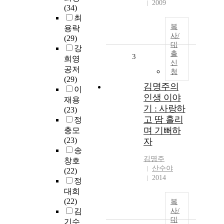
2009
(34)
최
복
용락
사/
(29)
대
강
출
3
희영
신
공저
청
(29)
김명주의
이
인생 이야
재용
기 : 사랑하
(23)
고 땀 흘리
정
며 기뻐하
충모
(23)
자
송
김명주
창호
산수야
(22)
2014
정
대희
(22)
복
김
사/
대
기수