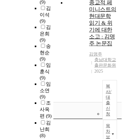
(9)
종교적 페
김
미니스트의
이석
현대문학
(9)
읽기 & 위
김
기에 대한
은희
소고 : 김명
(9)
주 논문집
송
현순
김명주
(9)
충남대학교
임
출판문화원
훈식
2025
(9)
임
복
소연
사/
(9)
대
조
출
신
사옥
청
편
(9)
김
목
난희
차
(8)
보