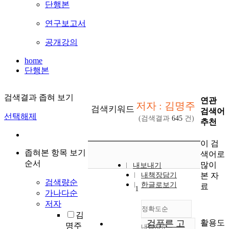
단행본
연구보고서
공개강의
home
단행본
검색결과 좁혀 보기
연관
저자 : 김명주
검색키워드
검색어
선택해제
(검색결과
645
건)
추천
이 검
좁혀본 항목 보기
색어로
순서
많이
내보내기
본 자
내책장담기
검색량순
한글로보기
료
1
가나다순
저자
정확도순
김
활용도
검푸른 고
명주
내림차순