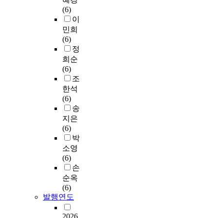
(6)
이
민희
(6)
정
희순
(6)
조
한석
(6)
송
지은
(6)
박
소영
(6)
손
순옥
(6)
발행연도
2026