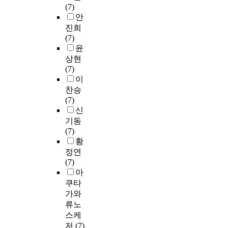
(7)
안
진희
(7)
윤
상현
(7)
이
찬승
(7)
신
기동
(7)
황
정연
(7)
아
쿠타
가와
류노
스케
저
(7)