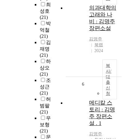
최
의과대학의
성호
고래와 나
(21)
비 : 김명주
박
장편소설
억철
(21)
김명주
김
북랩
재명
2024
(21)
하
복
상오
사/
(21)
대
조
출
6
성근
신
(21)
청
허
메디칼 스
범팔
토리 : 김명
(21)
주 장편소
우
설 . 1
보형
(21)
김명주
문