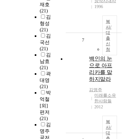
창작시대사
재호
1996
(21)
김
복
형성
사/
(21)
대
김
출
7
국선
신
(21)
청
김
백인의 눈
남효
으로 아프
(21)
리카를 말
곽
하지말라
대영
(21)
김명주
박
미래를소유
억철
한사람들
[외]
2012
편저
(21)
복
김
사/
명주
대
공저
출