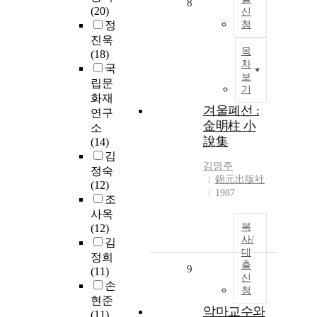
8
(20)
신
정
청
진욱
목
(18)
차
국
보
립문
기
화재
겨울폐선 :
연구
金明柱 小
소
說集
(14)
김
김명주
정숙
錦元出版社
(12)
1987
조
사옥
복
(12)
사/
김
대
정희
출
9
(11)
신
손
청
현준
악마교수와
(11)