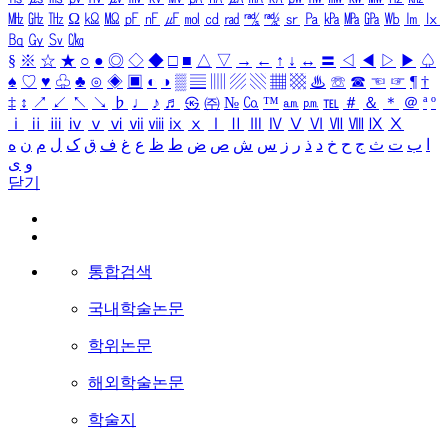
㎒
㎓
㎔
Ω
㏀
㏁
㎊
㎋
㎌
㏖
㏅
㎭
㎮
㎯
㏛
㎩
㎪
㎫
㎬
㏝
㏐
㏓
㏃
㏉
㏜
㏆
§
※
☆
★
○
●
◎
◇
◆
□
■
△
▽
→
←
↑
↓
↔
〓
◁
◀
▷
▶
♤
♠
♡
♥
♧
♣
⊙
◈
▣
◐
◑
▒
▤
▥
▨
▧
▦
▩
♨
☏
☎
☜
☞
¶
†
‡
↕
↗
↙
↖
↘
♭
♩
♪
♬
㉿
㈜
№
㏇
™
㏂
㏘
℡
＃
＆
＊
＠
ª
º
ⅰ
ⅱ
ⅲ
ⅳ
ⅴ
ⅵ
ⅶ
ⅷ
ⅸ
ⅹ
Ⅰ
Ⅱ
Ⅲ
Ⅳ
Ⅴ
Ⅵ
Ⅶ
Ⅷ
Ⅸ
Ⅹ
ا
ب
ت
ث
ج
ح
خ
د
ذ
ر
ز
س
ش
ص
ض
ط
ظ
ع
غ
ف
ق
ک
ل
م
ن
ه
و
ی
닫기
통합검색
국내학술논문
학위논문
해외학술논문
학술지