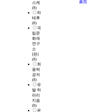
출력
스케
(8)
하
태후
(8)
국
립문
화재
연구
소
[편]
(8)
최
용락
공저
(8)
유
발 하
라리
지음
(8)
윤