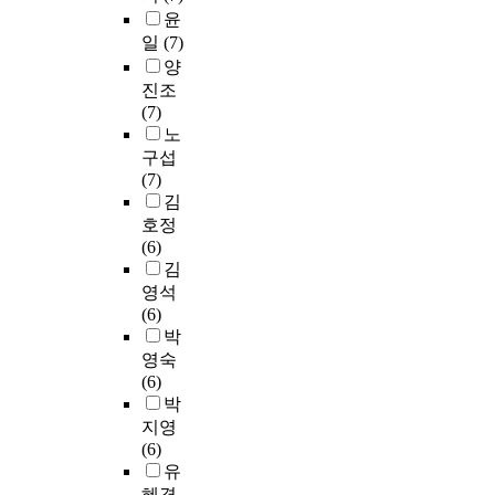
윤
일
(7)
양
진조
(7)
노
구섭
(7)
김
호정
(6)
김
영석
(6)
박
영숙
(6)
박
지영
(6)
유
혜경