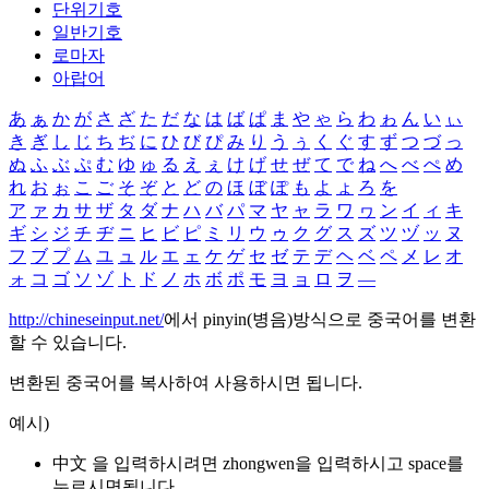
단위기호
일반기호
로마자
아랍어
あ
ぁ
か
が
さ
ざ
た
だ
な
は
ば
ぱ
ま
や
ゃ
ら
わ
ゎ
ん
い
ぃ
き
ぎ
し
じ
ち
ぢ
に
ひ
び
ぴ
み
り
う
ぅ
く
ぐ
す
ず
つ
づ
っ
ぬ
ふ
ぶ
ぷ
む
ゆ
ゅ
る
え
ぇ
け
げ
せ
ぜ
て
で
ね
へ
べ
ぺ
め
れ
お
ぉ
こ
ご
そ
ぞ
と
ど
の
ほ
ぼ
ぽ
も
よ
ょ
ろ
を
ア
ァ
カ
サ
ザ
タ
ダ
ナ
ハ
バ
パ
マ
ヤ
ャ
ラ
ワ
ヮ
ン
イ
ィ
キ
ギ
シ
ジ
チ
ヂ
ニ
ヒ
ビ
ピ
ミ
リ
ウ
ゥ
ク
グ
ス
ズ
ツ
ヅ
ッ
ヌ
フ
ブ
プ
ム
ユ
ュ
ル
エ
ェ
ケ
ゲ
セ
ゼ
テ
デ
ヘ
ベ
ペ
メ
レ
オ
ォ
コ
ゴ
ソ
ゾ
ト
ド
ノ
ホ
ボ
ポ
モ
ヨ
ョ
ロ
ヲ
―
http://chineseinput.net/
에서 pinyin(병음)방식으로 중국어를 변환
할 수 있습니다.
변환된 중국어를 복사하여 사용하시면 됩니다.
예시)
中文 을 입력하시려면
zhongwen
을 입력하시고 space를
누르시면됩니다.