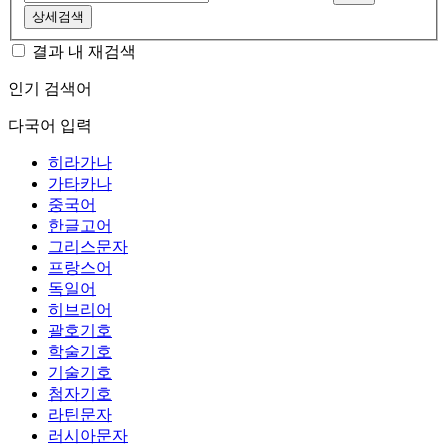
상세검색
결과 내 재검색
인기 검색어
다국어 입력
히라가나
가타카나
중국어
한글고어
그리스문자
프랑스어
독일어
히브리어
괄호기호
학술기호
기술기호
첨자기호
라틴문자
러시아문자