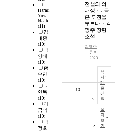
전설의 의
Harari,
대생 : 눈물
Yuval
은 도전을
Noah
부른다! : 김
(11)
명주 장편
김
소설
대중
(10)
김명주
박
청어
영배
2020
(10)
황
복
수찬
사/
(10)
대
나
출
10
연묵
신
(10)
청
이
금석
목
차
(10)
보
박
기
정호