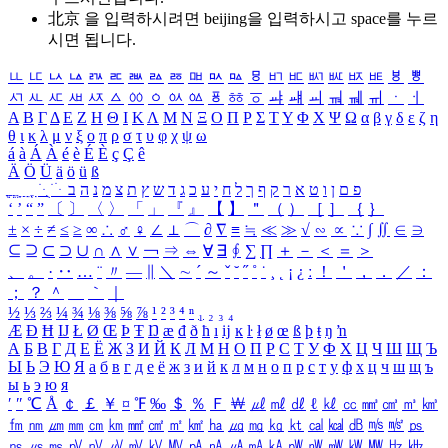
北京 을 입력하시려면
beijing
을 입력하시고 space를 누르
시면 됩니다.
ㅥ
ㅦ
ㅧ
ㅨ
ㅩ
ㅪ
ㅫ
ㅬ
ㅭ
ㅮ
ㅯ
ㅰ
ㅱ
ㅲ
ㅳ
ㅴ
ㅵ
ㅶ
ㅷ
ㅸ
ㅹ
ㅺ
ㅻ
ㅼ
ㅽ
ㅾ
ㅿ
ㆀ
ㆁ
ㆂ
ㆃ
ㆄ
ㆅ
ㆆ
ㆇ
ㆈ
ㆉ
ㆊ
ㆋ
ㆌ
ㆍ
ㆎ
Α
Β
Γ
Δ
Ε
Ζ
Η
Θ
Ι
Κ
Λ
Μ
Ν
Ξ
Ο
Π
Ρ
Σ
Τ
Υ
Φ
Χ
Ψ
Ω
α
β
γ
δ
ε
ζ
η
θ
ι
κ
λ
μ
ν
ξ
ο
π
ρ
σ
τ
υ
φ
χ
ψ
ω
á
à
Á
À
é
è
É
È
ç
Ç
ê
Ä
Ö
Ü
ä
ö
ü
ß
ְ
ֳ
ֲ
ֱ
ָ
ַ
ֵ
ֶ
ִ
ֹ
ּ
ֻ
ׂ
ׁ
ּ
ב
ה
נ
מ
צ
ת
ץ
ש
ד
ג
כ
ע
י
ח
ל
ך
ף
ק
ר
א
ט
ו
ן
ם
פ
‘
’
“
”
〔
〕
〈
〉
「
」
『
』
【
】
＂
（
）
［
］
｛
｝
±
×
÷
≠
≤
≥
∞
∴
♂
♀
∠
⊥
⌒
∂
∇
≡
≒
≪
≫
√
∽
∝
∵
∫
∬
∈
∋
⊆
⊇
⊂
⊃
∪
∩
∧
∨
￢
⇒
⇔
∀
∃
∮
∑
∏
＋
－
＜
＝
＞
、
。
·
‥
…
¨
〃
―
∥
＼
∼
´
～
ˇ
˘
˝
˚
˙
¸
˛
¡
¿
ː
！
＇
，
．
／
：
；
？
＾
＿
｀
｜
½
⅓
⅔
¼
¾
⅛
⅜
⅝
⅞
¹
²
³
⁴
ⁿ
₁
₂
₃
₄
Æ
Ð
Ħ
Ĳ
Ł
Ø
Œ
Þ
Ŧ
Ŋ
æ
đ
ð
ħ
ı
ĳ
ĸ
ŀ
ł
ø
œ
ß
þ
ŧ
ŋ
ŉ
А
Б
В
Г
Д
Е
Ё
Ж
З
И
Й
К
Л
М
Н
О
П
Р
С
Т
У
Ф
Х
Ц
Ч
Ш
Щ
Ъ
Ы
Ь
Э
Ю
Я
а
б
в
г
д
е
ё
ж
з
и
й
к
л
м
н
о
п
р
с
т
у
ф
х
ц
ч
ш
щ
ъ
ы
ь
э
ю
я
′
″
℃
Å
￠
￡
￥
¤
℉
‰
＄
％
Ｆ
￦
㎕
㎖
㎗
ℓ
㎘
㏄
㎣
㎤
㎥
㎦
㎙
㎚
㎛
㎜
㎝
㎞
㎟
㎠
㎡
㎢
㏊
㎍
㎎
㎏
㏏
㎈
㎉
㏈
㎧
㎨
㎰
㎱
㎲
㎳
㎴
㎵
㎶
㎷
㎸
㎹
㎀
㎁
㎂
㎃
㎄
㎺
㎻
㎽
㎾
㎿
㎐
㎑