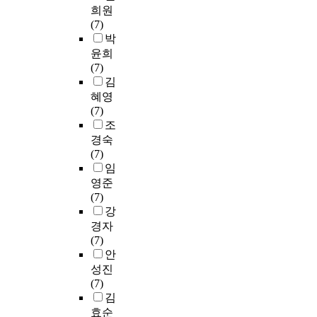
희원
(7)
박
윤희
(7)
김
혜영
(7)
조
경숙
(7)
임
영준
(7)
강
경자
(7)
안
성진
(7)
김
효순