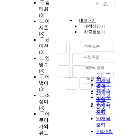
김
기
태희
(8)
내보내기
이
내책장담기
시준
한글로보기
(8)
윤
미선
정확도순
(8)
내림차순
임
정확도
명수
순
10개씩 출력
내림차순
(8)
인기도
이
순
조회
10개씩
법이
연도순
출력
(8)
제목순
20개씩
조
저자순
출력
성미
발행기
30개씩
(8)
관순
출력
아
50개씩
쿠타
출력
가와
100개씩
류노