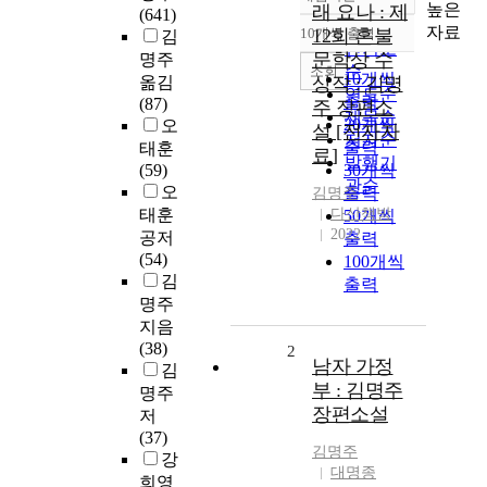
정확도
높은
래 요나 : 제
(641)
순
자료
10개씩 출력
12회 혼불
김
내림차순
인기도
문학상 수
명주
순
조회
10개씩
옮김
상작 : 김명
연도순
출력
(87)
주 장편소
제목순
20개씩
오
설 [전자자
저자순
출력
태훈
료]
발행기
(59)
30개씩
관순
오
출력
김명주
태훈
다산책방
50개씩
2022
공저
출력
(54)
100개씩
김
출력
명주
지음
(38)
2
남자 가정
김
부 : 김명주
명주
장편소설
저
(37)
김명주
강
대명종
희영