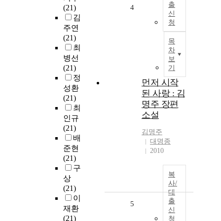
출
(21)
4
신
김
청
주연
(21)
목
최
차
병선
보
(21)
기
정
먼저 시작
성환
된 사랑 : 김
(21)
명주 장편
최
소설
인규
(21)
김명주
배
대명종
준현
2010
(21)
구
복
상
사/
(21)
대
이
출
5
재환
신
(21)
청