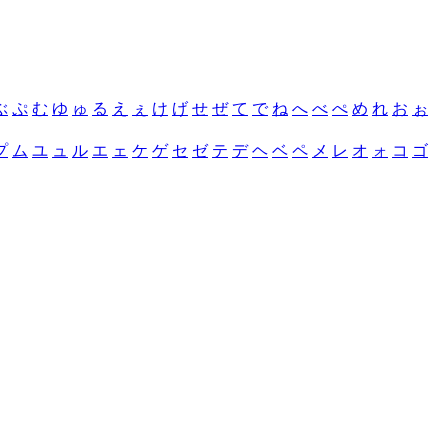
ぶ
ぷ
む
ゆ
ゅ
る
え
ぇ
け
げ
せ
ぜ
て
で
ね
へ
べ
ぺ
め
れ
お
ぉ
プ
ム
ユ
ュ
ル
エ
ェ
ケ
ゲ
セ
ゼ
テ
デ
ヘ
ベ
ペ
メ
レ
オ
ォ
コ
ゴ