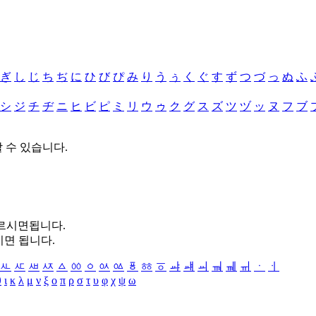
ぎ
し
じ
ち
ぢ
に
ひ
び
ぴ
み
り
う
ぅ
く
ぐ
す
ず
つ
づ
っ
ぬ
ふ
シ
ジ
チ
ヂ
ニ
ヒ
ビ
ピ
ミ
リ
ウ
ゥ
ク
グ
ス
ズ
ツ
ヅ
ッ
ヌ
フ
ブ
할 수 있습니다.
누르시면됩니다.
시면 됩니다.
ㅻ
ㅼ
ㅽ
ㅾ
ㅿ
ㆀ
ㆁ
ㆂ
ㆃ
ㆄ
ㆅ
ㆆ
ㆇ
ㆈ
ㆉ
ㆊ
ㆋ
ㆌ
ㆍ
ㆎ
θ
ι
κ
λ
μ
ν
ξ
ο
π
ρ
σ
τ
υ
φ
χ
ψ
ω