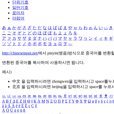
단위기호
일반기호
로마자
아랍어
あ
ぁ
か
が
さ
ざ
た
だ
な
は
ば
ぱ
ま
や
ゃ
ら
わ
ゎ
ん
い
ぃ
き
こ
ご
そ
ぞ
と
ど
の
ほ
ぼ
ぽ
も
よ
ょ
ろ
を
ア
ァ
カ
サ
ザ
タ
ダ
ナ
ハ
バ
パ
マ
ヤ
ャ
ラ
ワ
ヮ
ン
イ
ィ
キ
ギ
ソ
ゾ
ト
ド
ノ
ホ
ボ
ポ
モ
ヨ
ョ
ロ
ヲ
―
http://chineseinput.net/
에서 pinyin(병음)방식으로 중국어를 변환
변환된 중국어를 복사하여 사용하시면 됩니다.
예시)
中文 을 입력하시려면
zhongwen
을 입력하시고 space를
北京 을 입력하시려면
beijing
을 입력하시고 space를 누르
ㅥ
ㅦ
ㅧ
ㅨ
ㅩ
ㅪ
ㅫ
ㅬ
ㅭ
ㅮ
ㅯ
ㅰ
ㅱ
ㅲ
ㅳ
ㅴ
ㅵ
ㅶ
ㅷ
ㅸ
ㅹ
ㅺ
Α
Β
Γ
Δ
Ε
Ζ
Η
Θ
Ι
Κ
Λ
Μ
Ν
Ξ
Ο
Π
Ρ
Σ
Τ
Υ
Φ
Χ
Ψ
Ω
α
β
γ
δ
ε
ζ
η
á
à
Á
À
é
è
É
È
ç
Ç
ê
Ä
Ö
Ü
ä
ö
ü
ß