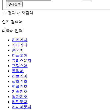
상세검색
결과 내 재검색
인기 검색어
다국어 입력
히라가나
가타카나
중국어
한글고어
그리스문자
프랑스어
독일어
히브리어
괄호기호
학술기호
기술기호
첨자기호
라틴문자
러시아문자