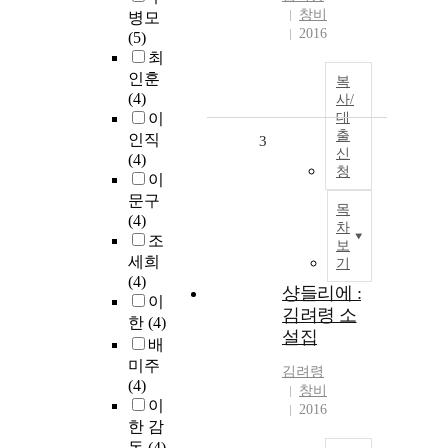
창비
병모
2016
(5)
최
인훈
복
(4)
사/
이
대
출
인직
3
신
(4)
청
이
문구
목
(4)
차
조
보
세희
기
(4)
샹들리에 :
이
김려령 소
한
(4)
설집
배
미주
김려령
(4)
창비
이
2016
한 감
독
(4)