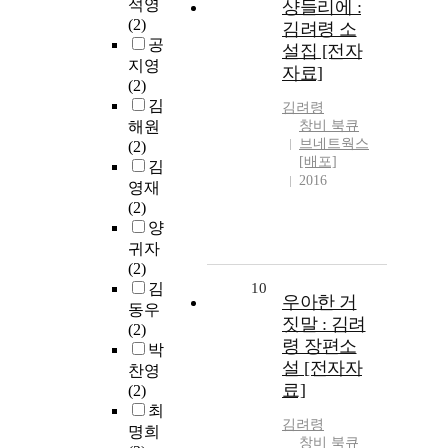
석영
샹들리에 :
(2)
김려령 소
공
설집 [전자
지영
자료]
(2)
김
김려령
해원
창비 북큐
브네트웍스
(2)
[배포]
김
2016
영재
(2)
양
귀자
(2)
김
10
우아한 거
동우
짓말 : 김려
(2)
령 장편소
박
설 [전자자
찬영
료]
(2)
최
김려령
명희
창비 북큐