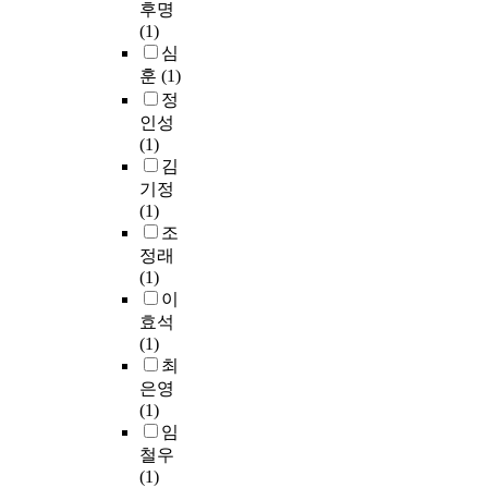
후명
(1)
심
훈
(1)
정
인성
(1)
김
기정
(1)
조
정래
(1)
이
효석
(1)
최
은영
(1)
임
철우
(1)