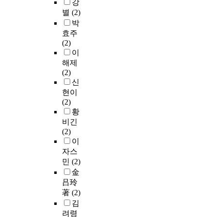
강
별
(2)
박
효주
(2)
이
해제
(2)
신
현이
(2)
황
비긴
(2)
이
자스
민
(2)
金
吕玲
著
(2)
김
려령