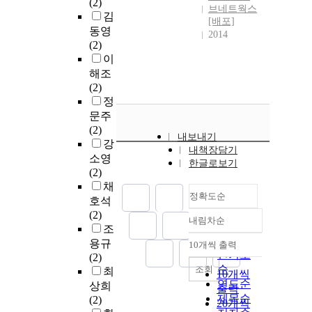
(2)
브네트웍스
김
[배포]
동영
2014
(2)
이
해조
(2)
정
문주
(2)
내보내기
강
내책장담기
소영
한글로보기
(2)
채
정확도순
호석
(2)
내림차순
정확도
조
순
용규
10개씩 출력
내림차순
인기도
(2)
순
조회
최
10개씩
연도순
상희
출력
제목순
(2)
20개씩