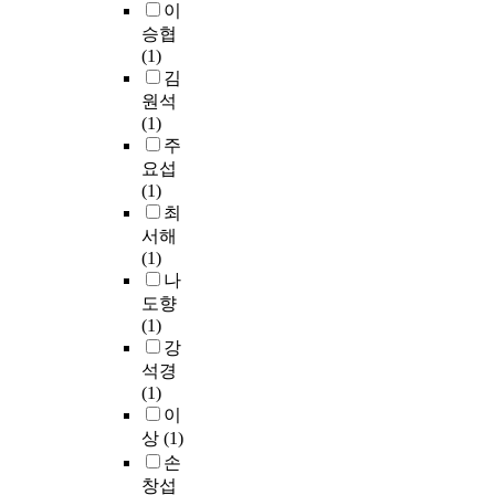
이
승협
(1)
김
원석
(1)
주
요섭
(1)
최
서해
(1)
나
도향
(1)
강
석경
(1)
이
상
(1)
손
창섭