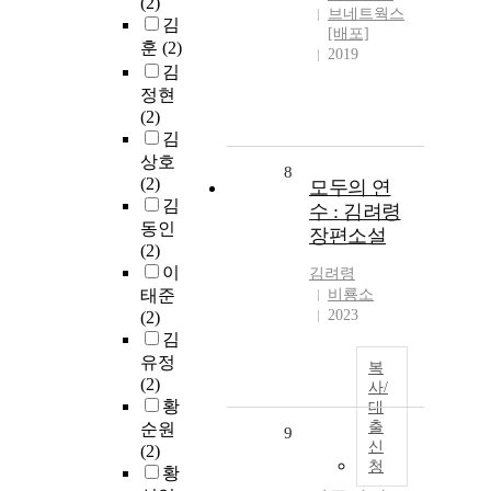
(2)
브네트웍스
김
[배포]
훈
(2)
2019
김
정현
(2)
김
상호
8
(2)
모두의 연
김
수 : 김려령
동인
장편소설
(2)
이
김려령
태준
비룡소
2023
(2)
김
유정
복
(2)
사/
황
대
출
순원
9
신
(2)
청
황