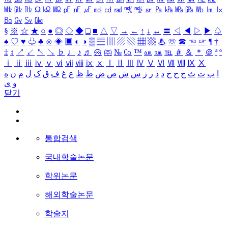
㎒
㎓
㎔
Ω
㏀
㏁
㎊
㎋
㎌
㏖
㏅
㎭
㎮
㎯
㏛
㎩
㎪
㎫
㎬
㏝
㏐
㏓
㏃
㏉
㏜
㏆
§
※
☆
★
○
●
◎
◇
◆
□
■
△
▽
→
←
↑
↓
↔
〓
◁
◀
▷
▶
♤
♠
♡
♥
♧
♣
⊙
◈
▣
◐
◑
▒
▤
▥
▨
▧
▦
▩
♨
☏
☎
☜
☞
¶
†
‡
↕
↗
↙
↖
↘
♭
♩
♪
♬
㉿
㈜
№
㏇
™
㏂
㏘
℡
＃
＆
＊
＠
ª
º
ⅰ
ⅱ
ⅲ
ⅳ
ⅴ
ⅵ
ⅶ
ⅷ
ⅸ
ⅹ
Ⅰ
Ⅱ
Ⅲ
Ⅳ
Ⅴ
Ⅵ
Ⅶ
Ⅷ
Ⅸ
Ⅹ
ا
ب
ت
ث
ج
ح
خ
د
ذ
ر
ز
س
ش
ص
ض
ط
ظ
ع
غ
ف
ق
ک
ل
م
ن
ه
و
ی
닫기
통합검색
국내학술논문
학위논문
해외학술논문
학술지