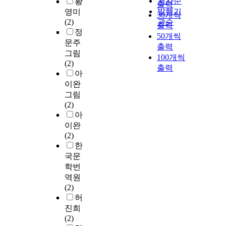
저자순
황
출력
발행기
영미
30개씩
(2)
관순
출력
정
50개씩
문주
출력
그림
100개씩
(2)
출력
아
이완
그림
(2)
아
이완
(2)
한
국문
학번
역원
(2)
허
진희
(2)