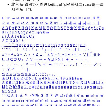
北京 을 입력하시려면
beijing
을 입력하시고 space를 누르
시면 됩니다.
ㅥ
ㅦ
ㅧ
ㅨ
ㅩ
ㅪ
ㅫ
ㅬ
ㅭ
ㅮ
ㅯ
ㅰ
ㅱ
ㅲ
ㅳ
ㅴ
ㅵ
ㅶ
ㅷ
ㅸ
ㅹ
ㅺ
ㅻ
ㅼ
ㅽ
ㅾ
ㅿ
ㆀ
ㆁ
ㆂ
ㆃ
ㆄ
ㆅ
ㆆ
ㆇ
ㆈ
ㆉ
ㆊ
ㆋ
ㆌ
ㆍ
ㆎ
Α
Β
Γ
Δ
Ε
Ζ
Η
Θ
Ι
Κ
Λ
Μ
Ν
Ξ
Ο
Π
Ρ
Σ
Τ
Υ
Φ
Χ
Ψ
Ω
α
β
γ
δ
ε
ζ
η
θ
ι
κ
λ
μ
ν
ξ
ο
π
ρ
σ
τ
υ
φ
χ
ψ
ω
á
à
Á
À
é
è
É
È
ç
Ç
ê
Ä
Ö
Ü
ä
ö
ü
ß
ְ
ֳ
ֲ
ֱ
ָ
ַ
ֵ
ֶ
ִ
ֹ
ּ
ֻ
ׂ
ׁ
ּ
ב
ה
נ
מ
צ
ת
ץ
ש
ד
ג
כ
ע
י
ח
ל
ך
ף
ק
ר
א
ט
ו
ן
ם
פ
‘
’
“
”
〔
〕
〈
〉
「
」
『
』
【
】
＂
（
）
［
］
｛
｝
±
×
÷
≠
≤
≥
∞
∴
♂
♀
∠
⊥
⌒
∂
∇
≡
≒
≪
≫
√
∽
∝
∵
∫
∬
∈
∋
⊆
⊇
⊂
⊃
∪
∩
∧
∨
￢
⇒
⇔
∀
∃
∮
∑
∏
＋
－
＜
＝
＞
、
。
·
‥
…
¨
〃
―
∥
＼
∼
´
～
ˇ
˘
˝
˚
˙
¸
˛
¡
¿
ː
！
＇
，
．
／
：
；
？
＾
＿
｀
｜
½
⅓
⅔
¼
¾
⅛
⅜
⅝
⅞
¹
²
³
⁴
ⁿ
₁
₂
₃
₄
Æ
Ð
Ħ
Ĳ
Ł
Ø
Œ
Þ
Ŧ
Ŋ
æ
đ
ð
ħ
ı
ĳ
ĸ
ŀ
ł
ø
œ
ß
þ
ŧ
ŋ
ŉ
А
Б
В
Г
Д
Е
Ё
Ж
З
И
Й
К
Л
М
Н
О
П
Р
С
Т
У
Ф
Х
Ц
Ч
Ш
Щ
Ъ
Ы
Ь
Э
Ю
Я
а
б
в
г
д
е
ё
ж
з
и
й
к
л
м
н
о
п
р
с
т
у
ф
х
ц
ч
ш
щ
ъ
ы
ь
э
ю
я
′
″
℃
Å
￠
￡
￥
¤
℉
‰
＄
％
Ｆ
￦
㎕
㎖
㎗
ℓ
㎘
㏄
㎣
㎤
㎥
㎦
㎙
㎚
㎛
㎜
㎝
㎞
㎟
㎠
㎡
㎢
㏊
㎍
㎎
㎏
㏏
㎈
㎉
㏈
㎧
㎨
㎰
㎱
㎲
㎳
㎴
㎵
㎶
㎷
㎸
㎹
㎀
㎁
㎂
㎃
㎄
㎺
㎻
㎽
㎾
㎿
㎐
㎑