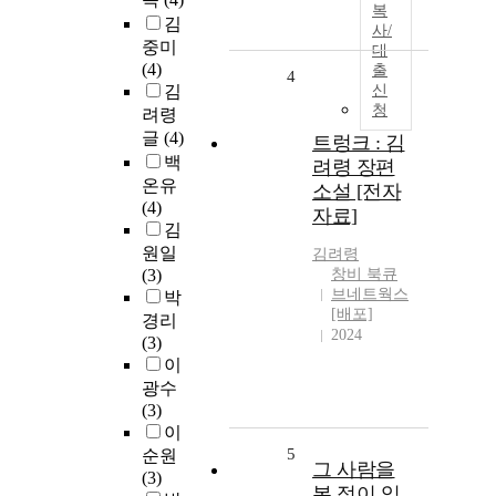
복
김
사/
중미
대
(4)
출
4
김
신
청
려령
글
(4)
트렁크 : 김
백
려령 장편
온유
소설 [전자
(4)
자료]
김
원일
김려령
(3)
창비 북큐
브네트웍스
박
[배포]
경리
2024
(3)
이
광수
(3)
이
5
순원
그 사람을
(3)
본 적이 있