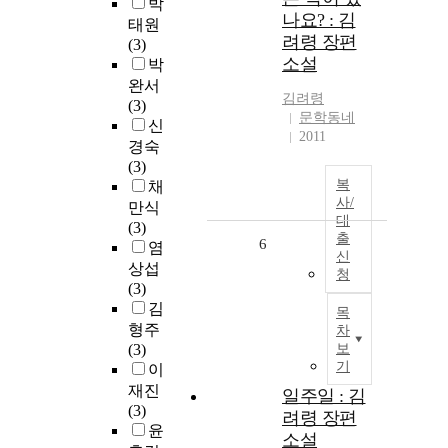
박
나요? : 김
태원
려령 장편
(3)
소설
박
완서
김려령
(3)
문학동네
신
2011
경숙
(3)
복
채
사/
만식
대
(3)
출
6
염
신
상섭
청
(3)
김
목
형주
차
(3)
보
기
이
재진
일주일 : 김
(3)
려령 장편
윤
소설