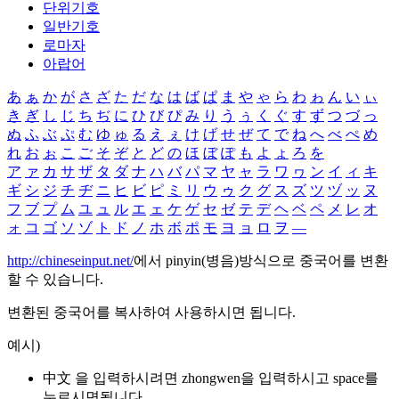
단위기호
일반기호
로마자
아랍어
あ
ぁ
か
が
さ
ざ
た
だ
な
は
ば
ぱ
ま
や
ゃ
ら
わ
ゎ
ん
い
ぃ
き
ぎ
し
じ
ち
ぢ
に
ひ
び
ぴ
み
り
う
ぅ
く
ぐ
す
ず
つ
づ
っ
ぬ
ふ
ぶ
ぷ
む
ゆ
ゅ
る
え
ぇ
け
げ
せ
ぜ
て
で
ね
へ
べ
ぺ
め
れ
お
ぉ
こ
ご
そ
ぞ
と
ど
の
ほ
ぼ
ぽ
も
よ
ょ
ろ
を
ア
ァ
カ
サ
ザ
タ
ダ
ナ
ハ
バ
パ
マ
ヤ
ャ
ラ
ワ
ヮ
ン
イ
ィ
キ
ギ
シ
ジ
チ
ヂ
ニ
ヒ
ビ
ピ
ミ
リ
ウ
ゥ
ク
グ
ス
ズ
ツ
ヅ
ッ
ヌ
フ
ブ
プ
ム
ユ
ュ
ル
エ
ェ
ケ
ゲ
セ
ゼ
テ
デ
ヘ
ベ
ペ
メ
レ
オ
ォ
コ
ゴ
ソ
ゾ
ト
ド
ノ
ホ
ボ
ポ
モ
ヨ
ョ
ロ
ヲ
―
http://chineseinput.net/
에서 pinyin(병음)방식으로 중국어를 변환
할 수 있습니다.
변환된 중국어를 복사하여 사용하시면 됩니다.
예시)
中文 을 입력하시려면
zhongwen
을 입력하시고 space를
누르시면됩니다.