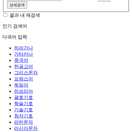
상세검색
결과 내 재검색
인기 검색어
다국어 입력
히라가나
가타카나
중국어
한글고어
그리스문자
프랑스어
독일어
히브리어
괄호기호
학술기호
기술기호
첨자기호
라틴문자
러시아문자