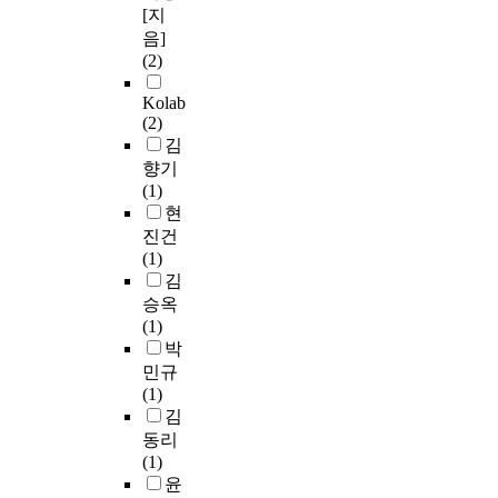
[지
음]
(2)
Kolab
(2)
김
향기
(1)
현
진건
(1)
김
승옥
(1)
박
민규
(1)
김
동리
(1)
윤