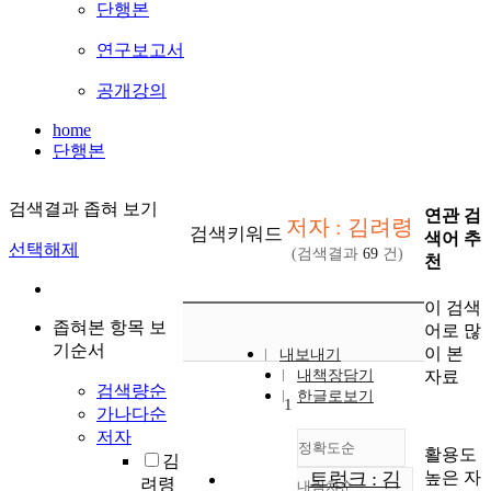
단행본
연구보고서
공개강의
home
단행본
검색결과 좁혀 보기
연관 검
저자 : 김려령
검색키워드
색어 추
선택해제
(검색결과
69
건)
천
이 검색
좁혀본 항목 보
어로 많
기순서
이 본
내보내기
자료
내책장담기
검색량순
한글로보기
1
가나다순
저자
정확도순
활용도
김
높은 자
트렁크 : 김
려령
내림차순