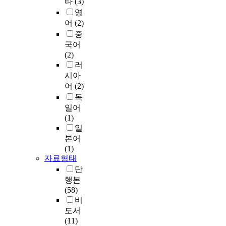
타
(3)
영
어
(2)
중
국어
(2)
러
시아
어
(2)
독
일어
(1)
일
본어
(1)
자료형태
단
행본
(58)
비
도서
(11)