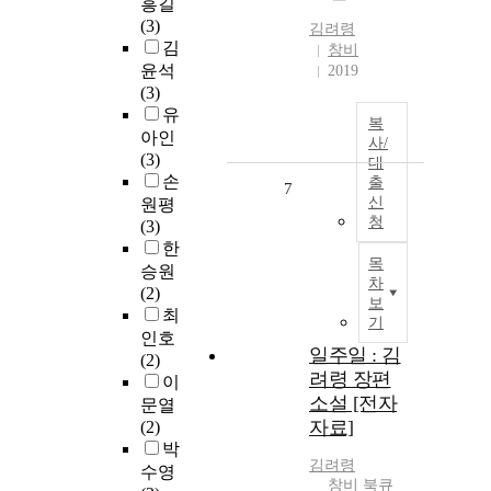
흥길
(3)
김려령
김
창비
윤석
2019
(3)
유
복
아인
사/
(3)
대
손
출
7
신
원평
청
(3)
한
목
승원
차
(2)
보
최
기
인호
일주일 : 김
(2)
려령 장편
이
소설 [전자
문열
자료]
(2)
박
김려령
수영
창비 북큐