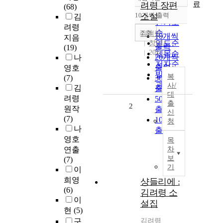
정확도
료
려령 장편
(68)
순
10개씩 출력
소설
김
내림차순
인기도
려령
순
조회
김려령
10개씩
지음
연도순
창비
출력
(19)
2015
제목순
20개씩
나
저자순
출력
영호
발행기
복
(7)
30개씩
관순
사/
김
출력
대
려령
50개씩
출
2
원작
출력
신
(7)
100개씩
청
나
출력
영호
목
연출
차
보
(7)
기
이
희영
샹들리에 :
(6)
김려령 소
이
설집
현
(5)
구
김려령