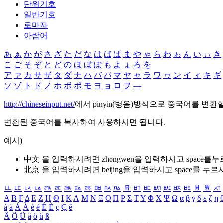
단위기호
일반기호
로마자
아랍어
あ
ぁ
か
が
さ
ざ
た
だ
な
は
ば
ぱ
ま
や
ゃ
ら
わ
ゎ
ん
い
ぃ
き
こ
ご
そ
ぞ
と
ど
の
ほ
ぼ
ぽ
も
よ
ょ
ろ
を
ア
ァ
カ
サ
ザ
タ
ダ
ナ
ハ
バ
パ
マ
ヤ
ャ
ラ
ワ
ヮ
ン
イ
ィ
キ
ギ
ソ
ゾ
ト
ド
ノ
ホ
ボ
ポ
モ
ヨ
ョ
ロ
ヲ
―
http://chineseinput.net/
에서 pinyin(병음)방식으로 중국어를 변환
변환된 중국어를 복사하여 사용하시면 됩니다.
예시)
中文 을 입력하시려면
zhongwen
을 입력하시고 space를
北京 을 입력하시려면
beijing
을 입력하시고 space를 누르
ㅥ
ㅦ
ㅧ
ㅨ
ㅩ
ㅪ
ㅫ
ㅬ
ㅭ
ㅮ
ㅯ
ㅰ
ㅱ
ㅲ
ㅳ
ㅴ
ㅵ
ㅶ
ㅷ
ㅸ
ㅹ
ㅺ
Α
Β
Γ
Δ
Ε
Ζ
Η
Θ
Ι
Κ
Λ
Μ
Ν
Ξ
Ο
Π
Ρ
Σ
Τ
Υ
Φ
Χ
Ψ
Ω
α
β
γ
δ
ε
ζ
η
á
à
Á
À
é
è
É
È
ç
Ç
ê
Ä
Ö
Ü
ä
ö
ü
ß