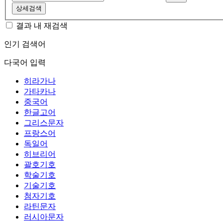
상세검색
결과 내 재검색
인기 검색어
다국어 입력
히라가나
가타카나
중국어
한글고어
그리스문자
프랑스어
독일어
히브리어
괄호기호
학술기호
기술기호
첨자기호
라틴문자
러시아문자