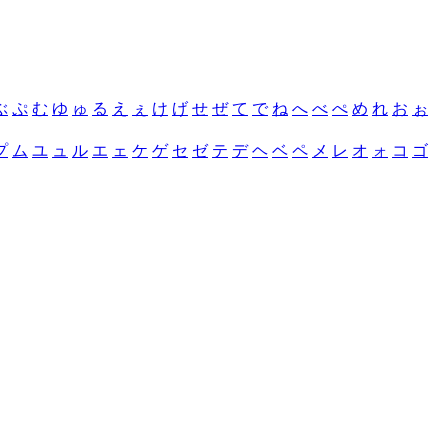
ぶ
ぷ
む
ゆ
ゅ
る
え
ぇ
け
げ
せ
ぜ
て
で
ね
へ
べ
ぺ
め
れ
お
ぉ
プ
ム
ユ
ュ
ル
エ
ェ
ケ
ゲ
セ
ゼ
テ
デ
ヘ
ベ
ペ
メ
レ
オ
ォ
コ
ゴ