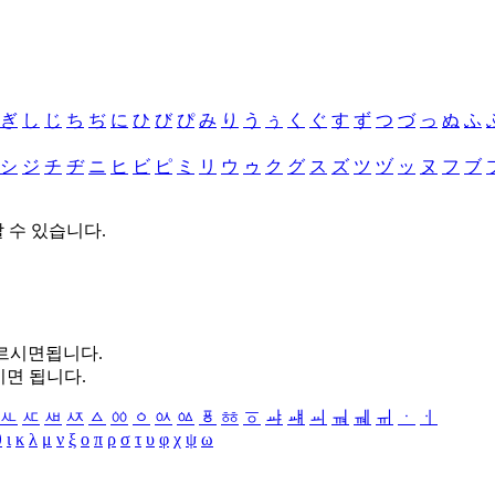
ぎ
し
じ
ち
ぢ
に
ひ
び
ぴ
み
り
う
ぅ
く
ぐ
す
ず
つ
づ
っ
ぬ
ふ
シ
ジ
チ
ヂ
ニ
ヒ
ビ
ピ
ミ
リ
ウ
ゥ
ク
グ
ス
ズ
ツ
ヅ
ッ
ヌ
フ
ブ
할 수 있습니다.
누르시면됩니다.
시면 됩니다.
ㅻ
ㅼ
ㅽ
ㅾ
ㅿ
ㆀ
ㆁ
ㆂ
ㆃ
ㆄ
ㆅ
ㆆ
ㆇ
ㆈ
ㆉ
ㆊ
ㆋ
ㆌ
ㆍ
ㆎ
θ
ι
κ
λ
μ
ν
ξ
ο
π
ρ
σ
τ
υ
φ
χ
ψ
ω