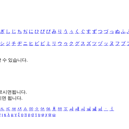
ぎ
し
じ
ち
ぢ
に
ひ
び
ぴ
み
り
う
ぅ
く
ぐ
す
ず
つ
づ
っ
ぬ
ふ
シ
ジ
チ
ヂ
ニ
ヒ
ビ
ピ
ミ
リ
ウ
ゥ
ク
グ
ス
ズ
ツ
ヅ
ッ
ヌ
フ
ブ
할 수 있습니다.
누르시면됩니다.
시면 됩니다.
ㅻ
ㅼ
ㅽ
ㅾ
ㅿ
ㆀ
ㆁ
ㆂ
ㆃ
ㆄ
ㆅ
ㆆ
ㆇ
ㆈ
ㆉ
ㆊ
ㆋ
ㆌ
ㆍ
ㆎ
θ
ι
κ
λ
μ
ν
ξ
ο
π
ρ
σ
τ
υ
φ
χ
ψ
ω