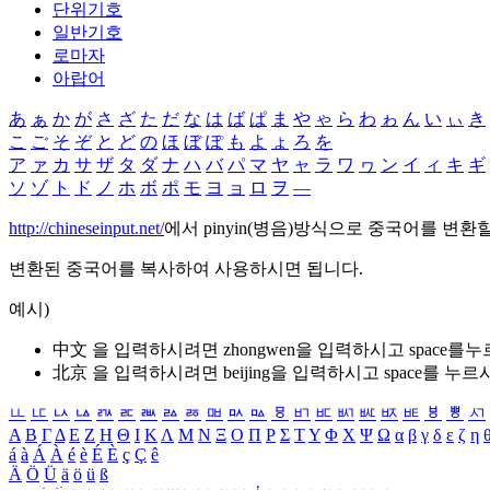
단위기호
일반기호
로마자
아랍어
あ
ぁ
か
が
さ
ざ
た
だ
な
は
ば
ぱ
ま
や
ゃ
ら
わ
ゎ
ん
い
ぃ
き
こ
ご
そ
ぞ
と
ど
の
ほ
ぼ
ぽ
も
よ
ょ
ろ
を
ア
ァ
カ
サ
ザ
タ
ダ
ナ
ハ
バ
パ
マ
ヤ
ャ
ラ
ワ
ヮ
ン
イ
ィ
キ
ギ
ソ
ゾ
ト
ド
ノ
ホ
ボ
ポ
モ
ヨ
ョ
ロ
ヲ
―
http://chineseinput.net/
에서 pinyin(병음)방식으로 중국어를 변환
변환된 중국어를 복사하여 사용하시면 됩니다.
예시)
中文 을 입력하시려면
zhongwen
을 입력하시고 space를
北京 을 입력하시려면
beijing
을 입력하시고 space를 누르
ㅥ
ㅦ
ㅧ
ㅨ
ㅩ
ㅪ
ㅫ
ㅬ
ㅭ
ㅮ
ㅯ
ㅰ
ㅱ
ㅲ
ㅳ
ㅴ
ㅵ
ㅶ
ㅷ
ㅸ
ㅹ
ㅺ
Α
Β
Γ
Δ
Ε
Ζ
Η
Θ
Ι
Κ
Λ
Μ
Ν
Ξ
Ο
Π
Ρ
Σ
Τ
Υ
Φ
Χ
Ψ
Ω
α
β
γ
δ
ε
ζ
η
á
à
Á
À
é
è
É
È
ç
Ç
ê
Ä
Ö
Ü
ä
ö
ü
ß