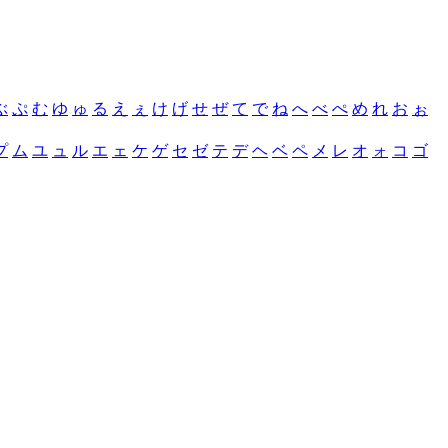
ぶ
ぷ
む
ゆ
ゅ
る
え
ぇ
け
げ
せ
ぜ
て
で
ね
へ
べ
ぺ
め
れ
お
ぉ
プ
ム
ユ
ュ
ル
エ
ェ
ケ
ゲ
セ
ゼ
テ
デ
ヘ
ベ
ペ
メ
レ
オ
ォ
コ
ゴ