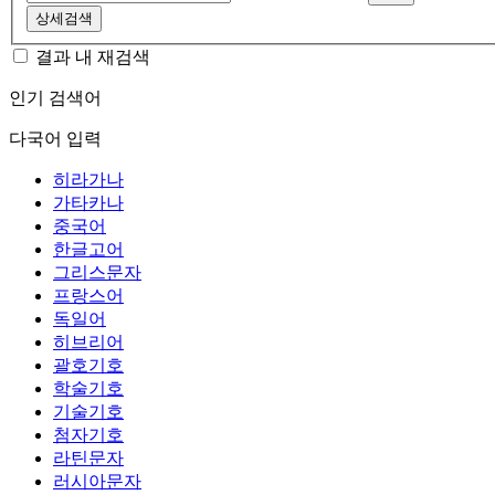
상세검색
결과 내 재검색
인기 검색어
다국어 입력
히라가나
가타카나
중국어
한글고어
그리스문자
프랑스어
독일어
히브리어
괄호기호
학술기호
기술기호
첨자기호
라틴문자
러시아문자