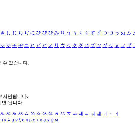
ぎ
し
じ
ち
ぢ
に
ひ
び
ぴ
み
り
う
ぅ
く
ぐ
す
ず
つ
づ
っ
ぬ
ふ
シ
ジ
チ
ヂ
ニ
ヒ
ビ
ピ
ミ
リ
ウ
ゥ
ク
グ
ス
ズ
ツ
ヅ
ッ
ヌ
フ
ブ
할 수 있습니다.
누르시면됩니다.
시면 됩니다.
ㅻ
ㅼ
ㅽ
ㅾ
ㅿ
ㆀ
ㆁ
ㆂ
ㆃ
ㆄ
ㆅ
ㆆ
ㆇ
ㆈ
ㆉ
ㆊ
ㆋ
ㆌ
ㆍ
ㆎ
θ
ι
κ
λ
μ
ν
ξ
ο
π
ρ
σ
τ
υ
φ
χ
ψ
ω