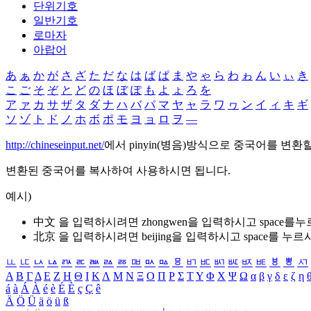
단위기호
일반기호
로마자
아랍어
あ
ぁ
か
が
さ
ざ
た
だ
な
は
ば
ぱ
ま
や
ゃ
ら
わ
ゎ
ん
い
ぃ
き
こ
ご
そ
ぞ
と
ど
の
ほ
ぼ
ぽ
も
よ
ょ
ろ
を
ア
ァ
カ
サ
ザ
タ
ダ
ナ
ハ
バ
パ
マ
ヤ
ャ
ラ
ワ
ヮ
ン
イ
ィ
キ
ギ
ソ
ゾ
ト
ド
ノ
ホ
ボ
ポ
モ
ヨ
ョ
ロ
ヲ
―
http://chineseinput.net/
에서 pinyin(병음)방식으로 중국어를 변환
변환된 중국어를 복사하여 사용하시면 됩니다.
예시)
中文 을 입력하시려면
zhongwen
을 입력하시고 space를
北京 을 입력하시려면
beijing
을 입력하시고 space를 누르
ㅥ
ㅦ
ㅧ
ㅨ
ㅩ
ㅪ
ㅫ
ㅬ
ㅭ
ㅮ
ㅯ
ㅰ
ㅱ
ㅲ
ㅳ
ㅴ
ㅵ
ㅶ
ㅷ
ㅸ
ㅹ
ㅺ
Α
Β
Γ
Δ
Ε
Ζ
Η
Θ
Ι
Κ
Λ
Μ
Ν
Ξ
Ο
Π
Ρ
Σ
Τ
Υ
Φ
Χ
Ψ
Ω
α
β
γ
δ
ε
ζ
η
á
à
Á
À
é
è
É
È
ç
Ç
ê
Ä
Ö
Ü
ä
ö
ü
ß