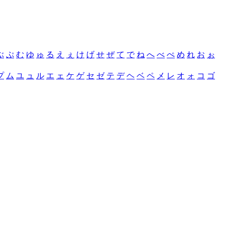
ぶ
ぷ
む
ゆ
ゅ
る
え
ぇ
け
げ
せ
ぜ
て
で
ね
へ
べ
ぺ
め
れ
お
ぉ
プ
ム
ユ
ュ
ル
エ
ェ
ケ
ゲ
セ
ゼ
テ
デ
ヘ
ベ
ペ
メ
レ
オ
ォ
コ
ゴ