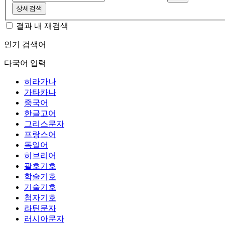
상세검색
결과 내 재검색
인기 검색어
다국어 입력
히라가나
가타카나
중국어
한글고어
그리스문자
프랑스어
독일어
히브리어
괄호기호
학술기호
기술기호
첨자기호
라틴문자
러시아문자